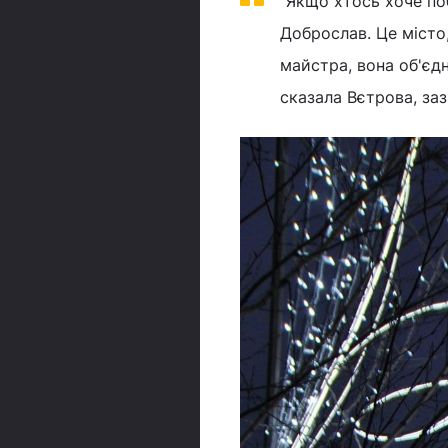
"Якщо хтось хоче по
Доброслав. Це місто,
майстра, вона об'єдн
сказала Вєтрова, за