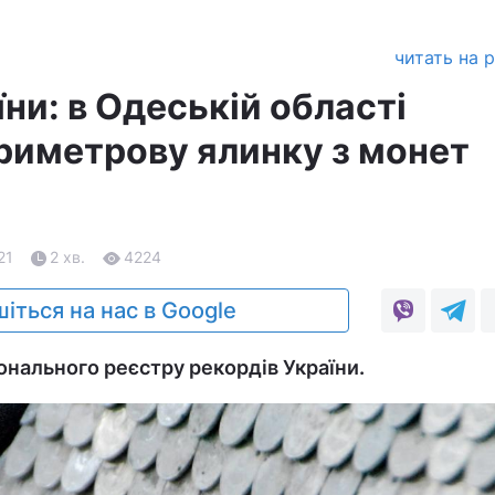
читать на 
ни: в Одеській області
риметрову ялинку з монет
21
2 хв.
4224
іться на нас в Google
онального реєстру рекордів України.