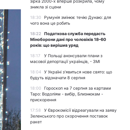
зірка 2000-х вперше розкрила, чому
зникла зі сцени
18:30
Румунія змінює течію Дунаю: для
чого вона це робить
18:22
Податкова служба передасть
Міноборони дані про чоловіків 18–60
років: що вирішив уряд
18:17
У Польщі анонсували плани з
масової депортації українців, - ЗМІ
18:04
У Україні з'явиться нове свято: що
будуть відзначати 8 серпня
18:00
Гороскоп на 7 серпня за картами
Таро: Водоліям - вибір, Близнюкам -
прискорення
17:58
У Єврокомісії відреагували на заяву
Зеленського про скорочення поставок
ракет