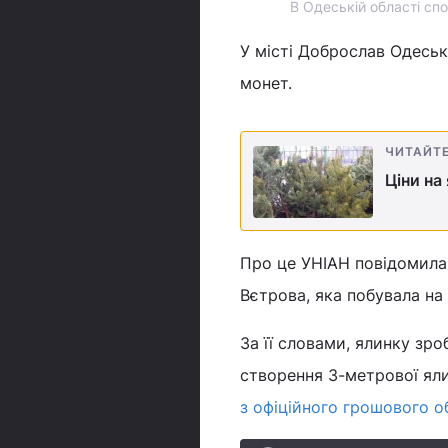
В Одеській області сп
У місті Доброслав Одесь
монет.
ЧИТАЙТ
Ціни на
Про це УНІАН повідомила 
Вєтрова, яка побувала на 
За її словами, ялинку зр
створення 3-метрової яли
з офіційного грошового о