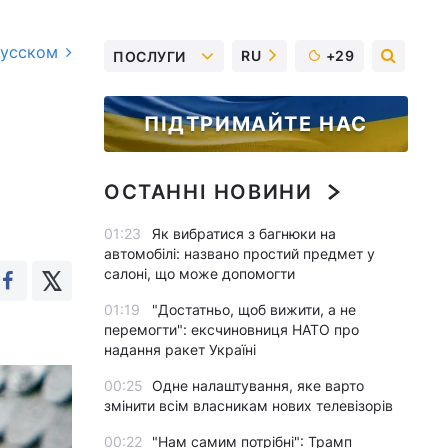
русском
RU
+29
ПОСЛУГИ
ПІДТРИМАЙТЕ НАС
ОСТАННІ НОВИНИ
01:23
Як вибратися з багнюки на
автомобілі: названо простий предмет у
салоні, що може допомогти
01:19
"Достатньо, щоб вижити, а не
перемогти": ексчиновниця НАТО про
надання ракет Україні
00:25
Одне налаштування, яке варто
змінити всім власникам нових телевізорів
00:22
"Нам самим потрібні": Трамп