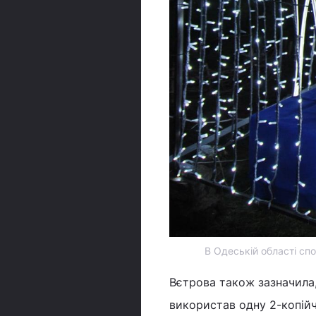
В Одеській області сп
Вєтрова також зазначила
використав одну 2-копійч