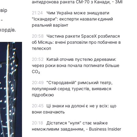
антидронова ракета CM-70 з Канади, - ЗМІ
вір
21:24
Чим Україна може знищувати
"Іскандери": експерти назвали єдиний
 -
реальний варіант
кордів.
20:58
Частина ракети SpaceX розбилася
об Місяць: вчені розповіли про побачене в
телескоп
20:52
Китай оточив пустелю деревами:
через роки вона почала поглинати більше
CO₂
20:49
"Стародавній" римський театр,
популярний серед туристів, виявився
підробкою
20:45
Ці знаки на долоні є не у всіх: що
вони означають
20:18
Дістатися "нуля" стає майже
неможливим завданням, - Business Insider