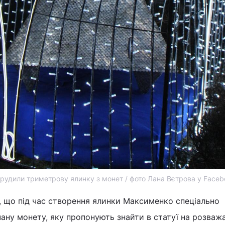
орудили триметрову ялинку з монет / фото Лана Вєтрова у Faceb
, що під час створення ялинки Максименко спеціально
ану монету, яку пропонують знайти в статуї на розваж