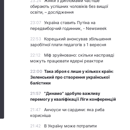
23:24
Жінки з дипломами частіше
обирають успішних чоловіків без вищої
освіти, – дослідження
23:07
Україна ставить Путіна на
передвиборчий годинник, - Newsweek
22:53
Корецький анонсував збільшення
заробітної плати педагогів з 1 вересня
22:12
Міф зруйновано: скільки насправді
можуть працювати ядерні реактори
22:00
Така зброя є лише у кількох країн:
Зеленський про створення української
балістики
21:57
"Динамо" здобуло важливу
перемогу у кваліфікації Ліги конференцій
21:47
Анчоуси чи сардини: яка риба
корисніша
21:42
В Україну може потрапити