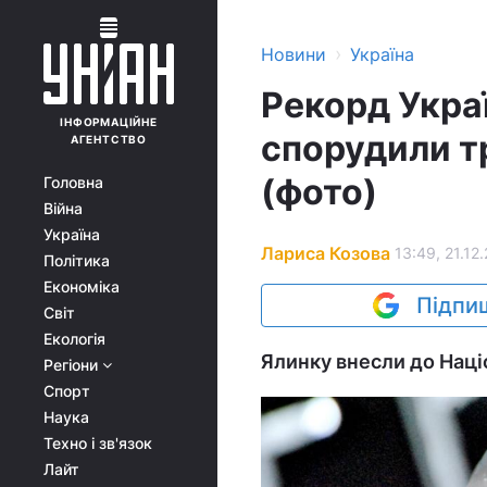
›
Новини
Україна
Рекорд Украї
ІНФОРМАЦІЙНЕ
спорудили т
АГЕНТСТВО
(фото)
Головна
Війна
Україна
Лариса Козова
13:49, 21.12.
Політика
Економіка
Підпиш
Світ
Екологія
Ялинку внесли до Наці
Регіони
Спорт
Наука
Техно і зв'язок
Лайт