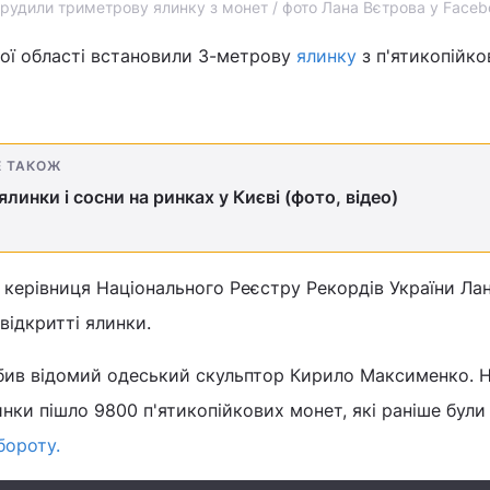
орудили триметрову ялинку з монет / фото Лана Вєтрова у Faceb
кої області встановили 3-метрову
ялинку
з п'ятикопійко
Е ТАКОЖ
 ялинки і сосни на ринках у Києві (фото, відео)
керівниця Національного Реєстру Рекордів України Ла
відкритті ялинки.
обив відомий одеський скульптор Кирило Максименко. 
нки пішло 9800 п'ятикопійкових монет, які раніше бул
бороту.