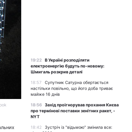
19:22
В Україні розподіляти
електроенергію будуть по-новому:
Шмигаль розкрив деталі
18:57
Супутник Сатурна обертається
настільки повільно, що його доба триває
майже 16 днів
ook
18:56
Захід проігнорував прохання Києва
про термінові поставки зенітних ракет, -
NYT
альних
18:42
Зустріч із "відьмою" змінила все: