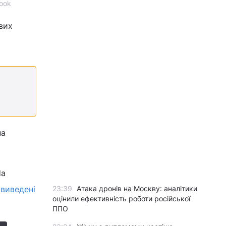
ook
вих
на
На
и
виведені
23:39
Атака дронів на Москву: аналітики
оцінили ефективність роботи російської
ППО