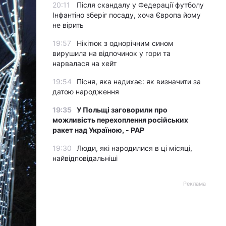
20:11
Після скандалу у Федерації футболу
Інфантіно зберіг посаду, хоча Європа йому
не вірить
19:57
Нікітюк з однорічним сином
вирушила на відпочинок у гори та
нарвалася на хейт
19:54
Пісня, яка надихає: як визначити за
датою народження
19:35
У Польщі заговорили про
можливість перехоплення російських
ракет над Україною, - PAP
19:30
Люди, які народилися в ці місяці,
найвідповідальніші
Реклама