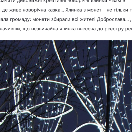
бачити дивовижні креативні новорічні ялинки - вам в
 де живе новорічна казка... Ялинка з монет - не тільки т
ала громаду: монети збирали всі жителі Доброслава...",
значивши, що незвичайна ялинка внесена до реєстру ре