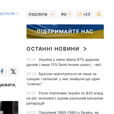
русском
RU
+23
ПОСЛУГИ
ПІДТРИМАЙТЕ НАС
ОСТАННІ НОВИНИ
05:31
Україна у липні збила 87% ударних
дронів і лише 15% балістичних ракет, - звіт
05:24
Бджоли орієнтуються не лише за
сонцем і запахом: у них знайшли ще один
"компас"
цювати,
04:37
Росія платитиме Україні по $20 млрд
на рік: економіст оцінив реальний механізм
репарацій
04:22
Покоління 1960–1980-х бачить, як