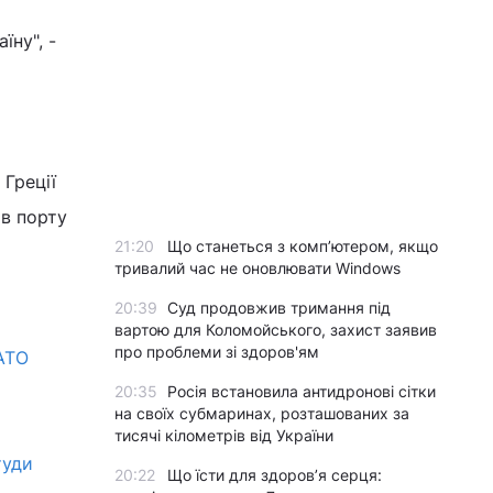
їну", -
 Греції
 в порту
21:20
Що станеться з комп’ютером, якщо
тривалий час не оновлювати Windows
20:39
Суд продовжив тримання під
вартою для Коломойського, захист заявив
про проблеми зі здоров'ям
НАТО
20:35
Росія встановила антидронові сітки
на своїх субмаринах, розташованих за
тисячі кілометрів від України
туди
20:22
Що їсти для здоров’я серця: