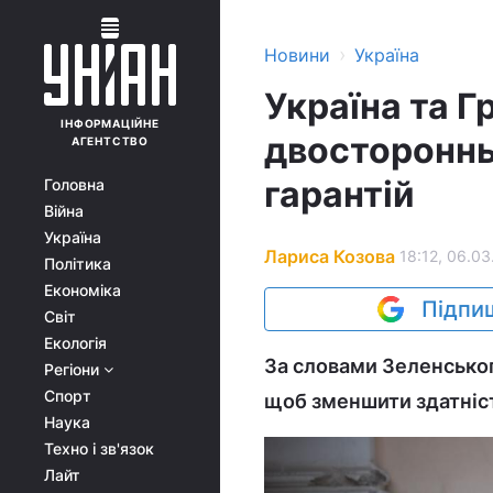
›
Новини
Україна
Україна та Г
ІНФОРМАЦІЙНЕ
двостороннь
АГЕНТСТВО
гарантій
Головна
Війна
Україна
Лариса Козова
18:12, 06.03
Політика
Економіка
Підпиш
Світ
Екологія
За словами Зеленськог
Регіони
Спорт
щоб зменшити здатніст
Наука
Техно і зв'язок
Лайт