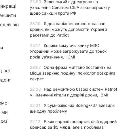
23:53
Зеленський відреагував на
айкращі
ухвалення Сенатом США законопроєкту
щодо санкцій проти РФ
меншити
23:19
Є два варіанти: експерт назвав
юдей він
країни, які можуть допомогти Україні з
ракетами до Patriot
23:17
Колишньому очільнику МЗС
ти
Угорщини може загрожувати до трьох
років ув'язнення, - ЗМІ
23:07
Одна фраза миттєво поставить на
д неї
місце зверхню людину: психолог розкрила
секрет
идент
22:33
Над ремонтною базою систем Patriot
у Німеччині літали підозрілі дрони, -ЗМІ
демо
22:31
У сумнозвісних Boeing-737 виявили
ще одну проблему
о ми
оєї
22:12
Росія нарешті повертає свій ядерний
крейсер за $5 млрд, але є проблема