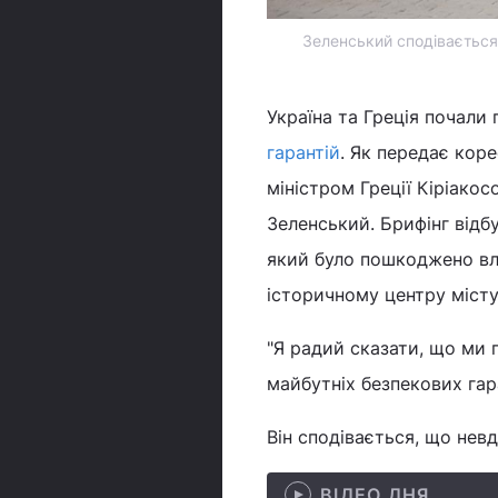
Зеленський сподівається,
Україна та Греція почали
гарантій
. Як передає коре
міністром Греції Кіріако
Зеленський. Брифінг від
який було пошкоджено вл
історичному центру місту
"Я радий сказати, що ми 
майбутніх безпекових гара
Він сподівається, що нев
ВІДЕО ДНЯ