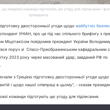
 що невдовзі команди підготують цю угоду для підписання / фот
президента
 підготовку двосторонньої угоди щодо
майбутніх безпе
спондент УНІАН, про це під час спільного брифінгу з пр
сом Міцотакісом повідомив президент України Володими
бувся поруч зі Спасо-Преображенським кафедральним 
ітку 2023 року через масований удар, завданий РФ по
.
почали з Грецією підготовку двосторонньої угоди щодо
нтій і щодо нашої співпраці в цьому", - сказав президен
довзі команди підготують цю угоду для підписання.