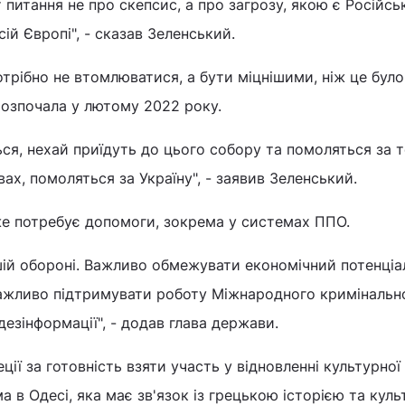
ут питання не про скепсис, а про загрозу, якою є Російсь
ій Європі", - сказав Зеленський.
отрібно не втомлюватися, а бути міцнішими, ніж це було
 розпочала у лютому 2022 року.
ься, нехай приїдуть до цього собору та помоляться за т
вах, помоляться за Україну", - заявив Зеленський.
же потребує допомоги, зокрема у системах ППО.
ій обороні. Важливо обмежувати економічний потенціа
Важливо підтримувати роботу Міжнародного кримінальн
дезінформації", - додав глава держави.
ії за готовність взяти участь у відновленні культурної
 в Одесі, яка має зв'язок із грецькою історією та кул