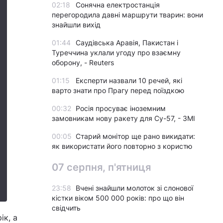
02:18
Сонячна електростанція
перегородила давні маршрути тварин: вони
знайшли вихід
01:44
Саудівська Аравія, Пакистан і
Туреччина уклали угоду про взаємну
оборону, - Reuters
01:15
Експерти назвали 10 речей, які
варто знати про Прагу перед поїздкою
00:32
Росія просуває іноземним
замовникам нову ракету для Су-57, - ЗМІ
00:05
Старий монітор ще рано викидати:
як використати його повторно з користю
07 серпня, п'ятниця
23:58
Вчені знайшли молоток зі слонової
кістки віком 500 000 років: про що він
свідчить
ік, а