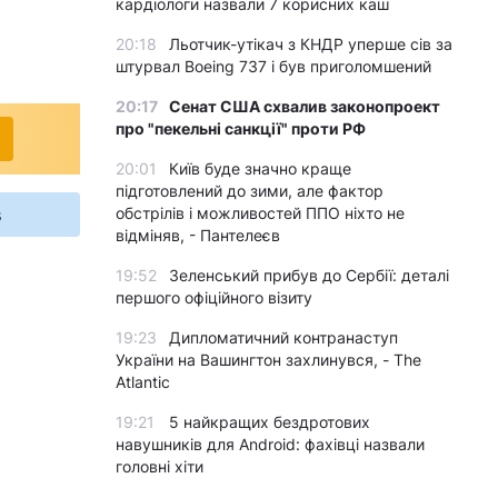
кардіологи назвали 7 корисних каш
20:18
Льотчик-утікач з КНДР уперше сів за
штурвал Boeing 737 і був приголомшений
20:17
Сенат США схвалив законопроект
про "пекельні санкції" проти РФ
20:01
Київ буде значно краще
підготовлений до зими, але фактор
s
обстрілів і можливостей ППО ніхто не
відміняв, - Пантелеєв
19:52
Зеленський прибув до Сербії: деталі
першого офіційного візиту
19:23
Дипломатичний контранаступ
України на Вашингтон захлинувся, - The
Atlantic
19:21
5 найкращих бездротових
навушників для Android: фахівці назвали
головні хіти