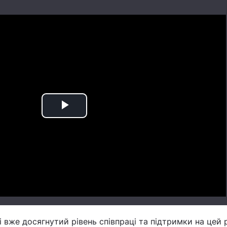
Play
Video
і вже досягнутий рівень співпраці та підтримки на цей р