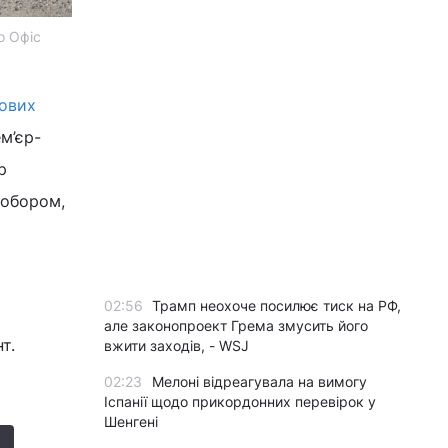
о Офіс
кових
ем’єр-
р
собором,
02:56
Трамп неохоче посилює тиск на РФ,
але законопроект Грема змусить його
т.
вжити заходів, - WSJ
02:23
Мелоні відреагувала на вимогу
Іспанії щодо прикордонних перевірок у
Шенгені