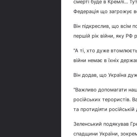
смерті буде в Кремлі... Т
Федерація що загрожує вс
Він підкреслив, що всім п
першій рік війни, яку РФ
"А ті, хто дуже втомлюєт
війни немає в їхніх держа
Він додав, що Україна ду
"Важливо допомагати наш
російських терористів. 
та протидіяти російській 
Зеленський подякував Грец
спадщини України, зокрема