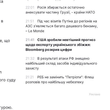
ка
22:01
Росія збирається остаточно
анексувати частину Грузії, - країни НАТО
 в
21:51
Під час візитів Путіна до регіонів на
АЗС з’являється багато дешевого бензину,
– Le Monde
21:41
США зробили невтішний прогноз
е, що
щодо експорту українського збіжжя:
Bloomberg розкрив цифри
21:32
В результаті атаки РФ знищено
найбільший склад засобів індивідуального
захисту
л
21:21
РЕБ не замінить "Петріоти": Флеш
ого суду
розповів про найбільшу небезпеку
Реклама
ьтурою.