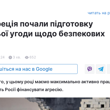
читать на 
реція почали підготовку
ої угоди щодо безпекових
.24
3 хв.
652
іться на нас в Google
о, у цьому році маємо максимально активно пра
ь Росії фінансувати агресію.