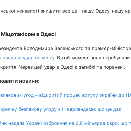
ської ненависті знищити все це - нашу Одесу, нашу кра
 Міцотакісом в Одесі
президента Володимира Зеленського та прем’єр-міністра
ія
завдала удар по місту
. В той момент вони перебували
криття. Через цей удар в Одесі є загиблі та поранені.
кавити новини:
езпекових угод – відкритий процес вступу України до 
сторичну безпекову угоду з Нідерландами: що це дає
йни надала Україні озброєння на 2,6 мільярда євро: що 