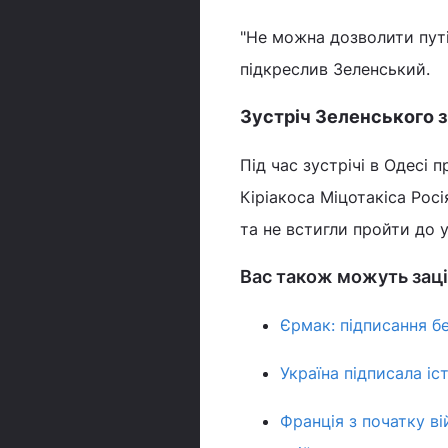
"Не можна дозволити путін
підкреслив Зеленський.
Зустріч Зеленського з
Під час зустрічі в Одесі 
Кіріакоса Міцотакіса Рос
та не встигли пройти до у
Вас також можуть заці
Єрмак: підписання б
Україна підписала і
Франція з початку ві