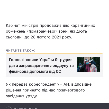
Головна
Війна
Кабінет міністрів продовжив дію карантинних
обмежень «помаранчевої» зони, які діють
Україна
Політика
сьогодні, до 28 лютого 2021 року.
Економіка
Світ
ЧИТАЙТЕ ТАКОЖ
Спорт
Наука
Головні новини України 9 грудня:
Техно і зв'язок
Лайт
дата запровадження локдауну та
фінансова допомога від ЄС
Зброя
Інциденти
Як передає кореспондент УНІАН, відповідне
Здоров'я
Туризм
рішення прийнято під час позачергового
засідання уряду.
Цікавинки
Погода
Екологія
Регіони