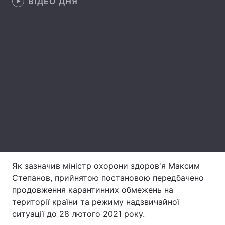
ВІДЕО ДНЯ
Лонгріди
Відео з Youtube
Статті
Інтерв'ю
Думки
Архів
Вакансії
Контакти
Послуги
Як зазначив міністр охорони здоров'я Максим
Степанов, прийнятою постановою передбачено
продовження карантинних обмежень на
території країни та режиму надзвичайної
ситуації до 28 лютого 2021 року.