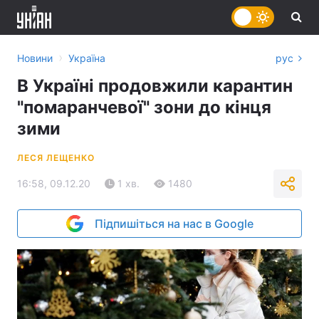
›
Новини
Україна
рус
В Україні продовжили карантин
"помаранчевої" зони до кінця
зими
ЛЕСЯ ЛЕЩЕНКО
16:58, 09.12.20
1 хв.
1480
Підпишіться на нас в Google