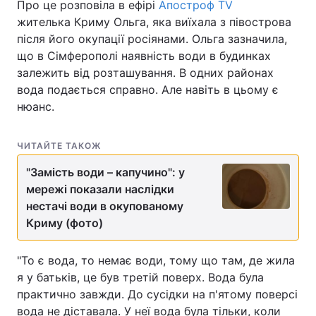
Про це розповіла в ефірі
Апостроф TV
жителька Криму Ольга, яка виїхала з півострова
після його окупації росіянами. Ольга зазначила,
що в Сімферополі наявність води в будинках
залежить від розташування. В одних районах
вода подається справно. Але навіть в цьому є
нюанс.
ЧИТАЙТЕ ТАКОЖ
"Замість води – капучино": у
мережі показали наслідки
нестачі води в окупованому
Криму (фото)
"То є вода, то немає води, тому що там, де жила
я у батьків, це був третій поверх. Вода була
практично завжди. До сусідки на п'ятому поверсі
вода не діставала. У неї вода була тільки, коли