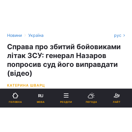
›
Новини
Україна
рус
Справа про збитий бойовиками
літак ЗСУ: генерал Назаров
попросив суд його виправдати
(відео)
КАТЕРИНА ШВАРЦ
RU
15:24, 09.12.20
2 хв.
3498
МОВА
ГОЛОВНА
РОЗДІЛИ
ПОГОДА
ЛАЙТ
Підпишіться на нас в Google
Справа про збитий бойовиками літак ЗСУ: генерал Назаров