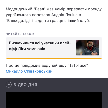
Мадридський "Реал" має намір перервати оренду
українського воротаря Андрія Луніна в
"Вальядоліді" і віддати гравця в інший клуб.
Головна
Війна
Україна
Політика
ЧИТАЙТЕ ТАКОЖ
Економіка
Світ
Визначилися всі учасники плей-
офф Ліги чемпіонів
Спорт
Наука
Техно і зв'язок
Лайт
Про це повідомив ведучий шоу "ТаТоТаке"
Михайло Співаковський
.
Зброя
Інциденти
Здоров'я
ВІДЕО ДНЯ
Туризм
Цікавинки
Погода
Екологія
Регіони