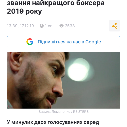
звання найкращого боксера
2019 року
13:39, 17.12.19
1 хв.
2533
Підпишіться на нас в Google
Василь Ломаченко / REUTERS
У минулих двох голосуваннях серед