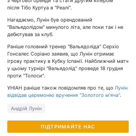
з чергової оренди та стати другим кіпером
після Тібо Куртуа в "Реалі".
Тема оформлення
Нагадаємо, Лунін був орендований
"Вальядолідом" минулого літа, але поки так і не
дебютував за клуб.
Раніше головний тренер "Вальядоліда" Серхіо
Гонсалес Соріано заявив, що Лунін отримає
ігрову практику в Кубку Іспанії. Найближчий матч
у цьому турнірі "Вальядолід" проведе 18 грудня
проти "Толоси".
УНІАН раніше також повідомляв про те, що
Лунін
відвідав церемонію вручення "Золотого м'яча"
.
Андрій Лунін
ПІДТРИМАЙТЕ НАС