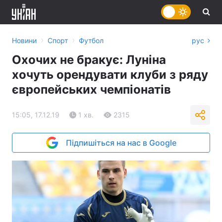
›
›
Новини
Спорт
Футбол
рус
Охочих не бракує: Луніна
хочуть орендувати клуби з ряду
європейських чемпіонатів
15:05, 17.12.19
1 хв.
2315
Підпишіться на нас в Google