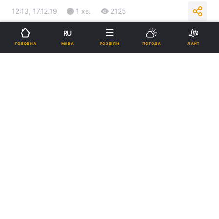
12:13, 17.12.19
1 хв.
2125
RU
Підпишіться на нас в Google
МОВА
ГОЛОВНА
РОЗДІЛИ
ПОГОДА
ЛАЙТ
Гвоздик втратив титул WBC / фото: BoxingScene
Екс-чемпіон світу відчутно поповнив свій
бюджет.
Реклама