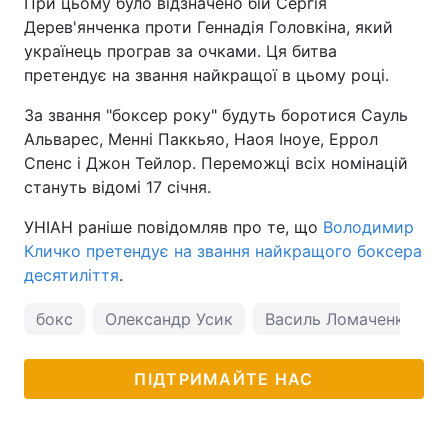
При цьому було відзначено бій Сергія
Дерев'янченка проти Геннадія Головкіна, який
українець програв за очками. Ця битва
претендує на звання найкращої в цьому році.
За звання "боксер року" будуть боротися Сауль
Альварес, Менні Паккьяо, Наоя Іноуе, Еррол
Спенс і Джон Тейлор. Переможці всіх номінацій
стануть відомі 17 січня.
УНІАН раніше повідомляв про те, що
Володимир
Кличко претендує на звання найкращого боксера
десятиліття
.
бокс
Олександр Усик
Василь Ломаченко
ПІДТРИМАЙТЕ НАС