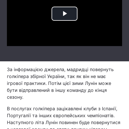
Лонгріди
Play
Відео з Youtube
Статті
Video
Інтерв'ю
Думки
Архів
Вакансії
Контакти
За інформацією джерела, мадридці повернуть
голкіпера збірної України, так як він не має
Послуги
ігрової практики. Потім цієї зими Лунін може
бути відправлений в іншу команду до кінця
сезону.
В послугах голкіпера зацікавлені клуби з Іспанії,
Португалії та інших європейських чемпіонатів.
Наступного літа Лунін повинен буде повернутися