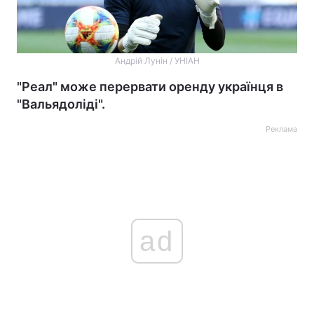
Андрій Лунін / УНІАН
"Реал" може перервати оренду українця в
"Вальядоліді".
Реклама
ad