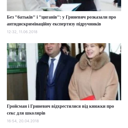
Без "батьків" і "циганів": у Гриневич розказали про
антидискримінаційну експертизу підручників
12:32, 11.06.2018
Гройсман і Гриневич відхрестилися від книжки про
секс для школярів
16:54, 20.04.2018