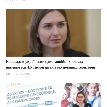
Лонгріди
Відео з Youtube
Статті
Інтерв'ю
Думки
Архів
Вакансії
Контакти
Новосад: в українських дистанційних класах
Послуги
навчаються 4,5 тисячі дітей з окупованих територій
14:10, 12.11.2019