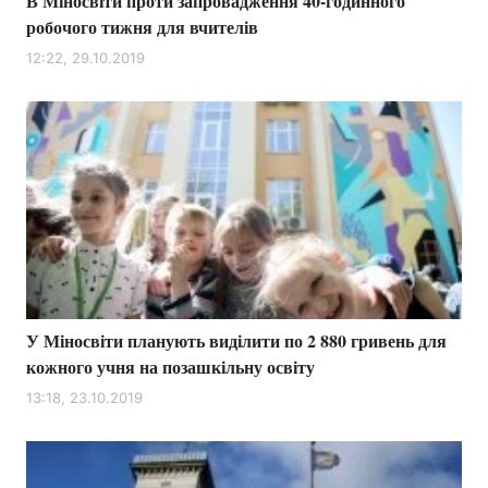
В Міносвіти проти запровадження 40-годинного
робочого тижня для вчителів
12:22, 29.10.2019
У Міносвіти планують виділити по 2 880 гривень для
кожного учня на позашкільну освіту
13:18, 23.10.2019