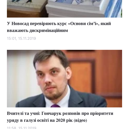
У Новосад перевіряють курс «Основи сімʼї», який
Головна
Війна
вважають дискримінаційним
Україна
Політика
15:01, 15.11.2019
Економіка
Світ
Спорт
Наука
Техно і зв'язок
Лайт
Зброя
Інциденти
Здоров'я
Туризм
Вчителі та учні: Гончарук розповів про пріоритети
Цікавинки
Погода
уряду в галузі освіті на 2020 рік (відео)
Екологія
Регіони
11:58, 15.11.2019