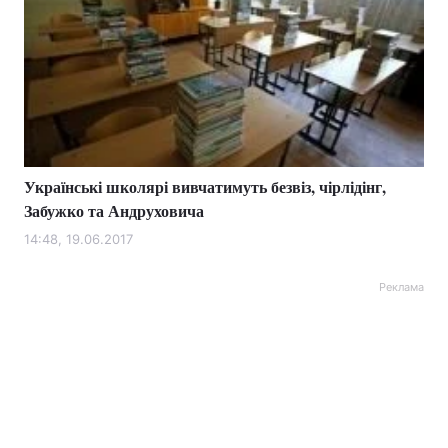
Українські школярі вивчатимуть безвіз, чірлідінг,
Забужко та Андруховича
14:48, 19.06.2017
Реклама