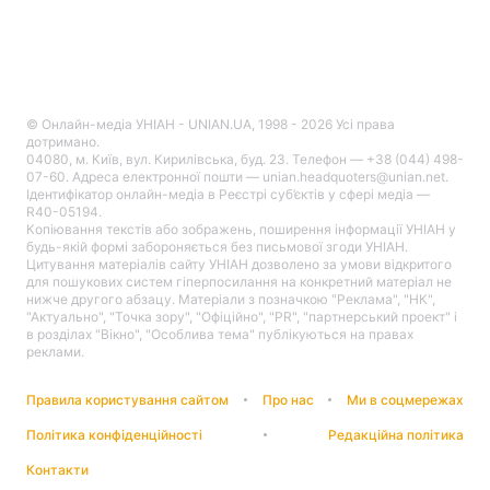
© Онлайн-медіа УНІАН - UNIAN.UA, 1998 - 2026 Усі права
дотримано.
04080, м. Київ, вул. Кирилівська, буд. 23. Телефон — +38 (044) 498-
07-60. Адреса електронної пошти — unian.headquoters@unian.net.
Ідентифікатор онлайн-медіа в Реєстрі суб’єктів у сфері медіа —
R40-05194.
Копіювання текстів або зображень, поширення інформації УНІАН у
будь-якій формі забороняється без письмової згоди УНІАН.
Цитування матеріалів сайту УНІАН дозволено за умови відкритого
для пошукових систем гіперпосилання на конкретний матеріал не
нижче другого абзацу. Матеріали з позначкою "Реклама", "НК",
"Актуально", "Точка зору", "Офіційно", "PR", "партнерський проект" і
в розділах "Вікно", "Особлива тема" публікуються на правах
реклами.
Правила користування сайтом
Про нас
Ми в соцмережах
Політика конфіденційності
Редакційна політика
Контакти