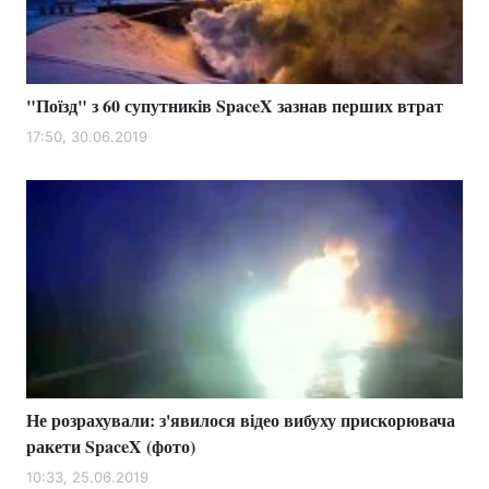
Тема оформлення
"Поїзд" з 60 супутників SpaceX зазнав перших втрат
17:50, 30.06.2019
Не розрахували: з'явилося відео вибуху прискорювача
ракети SpaceX (фото)
10:33, 25.06.2019