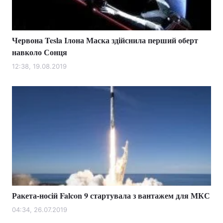
Червона Tesla Ілона Маска здійснила перший оберт
Головна
Війна
навколо Сонця
Україна
Політика
12:38, 19.08.2019
Економіка
Світ
Спорт
Наука
Техно і зв'язок
Лайт
Зброя
Інциденти
Здоров'я
Туризм
Ракета-носій Falcon 9 стартувала з вантажем для МКС
Цікавинки
Погода
04:34, 26.07.2019
Екологія
Регіони