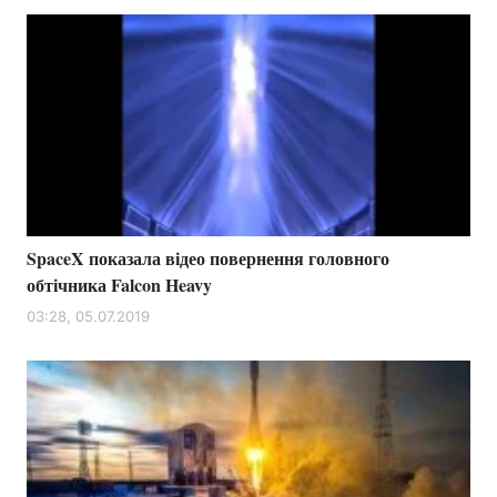
Лонгріди
Відео з Youtube
Статті
Інтерв'ю
Думки
Архів
Вакансії
Контакти
SpaceX показала відео повернення головного
обтічника Falcon Heavy
Послуги
03:28, 05.07.2019