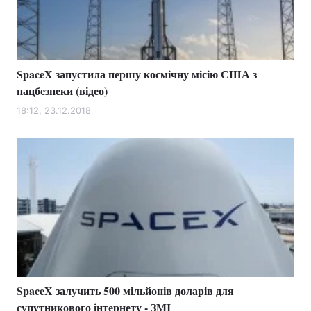
SpaceX запустила першу космічну місію США з
нацбезпеки (відео)
18:12, 23.12.2018
SpaceX залучить 500 мільйонів доларів для
супутникового інтернету - ЗМІ