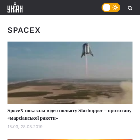
SPACEX
SpaceX показала відео польоту Starhopper – прототипу
«марсіанської ракети»
15:03, 28.08.2019