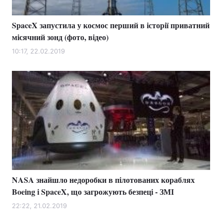
SpaceX запустила у космос перший в історії приватний
місячний зонд (фото, відео)
10:17, 22.02.2019
NASA знайшло недоробки в пілотованих кораблях
Boeing і SpaceX, що загрожують безпеці - ЗМІ
22:22, 21.02.2019