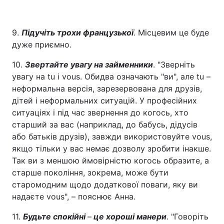
9.
Підучіть трохи французької
. Місцевим це буде
дуже приємно.
10.
Звертайте увагу на займенники
. "Зверніть
увагу на tu і vous. Обидва означають "ви", але tu –
неформальна версія, зарезервована для друзів,
дітей і неформальних ситуацій. У професійних
ситуаціях і під час звернення до когось, хто
старший за вас (наприклад, до бабусь, дідусів
або батьків друзів), завжди використовуйте vous,
якщо тільки у вас немає дозволу зробити інакше.
Так ви з меншою ймовірністю когось образите, а
старше покоління, зокрема, може бути
старомодним щодо додаткової поваги, яку ви
надаєте vous", – пояснює Анна.
11.
Будьте спокійні
–
це хороші манери
. "Говоріть