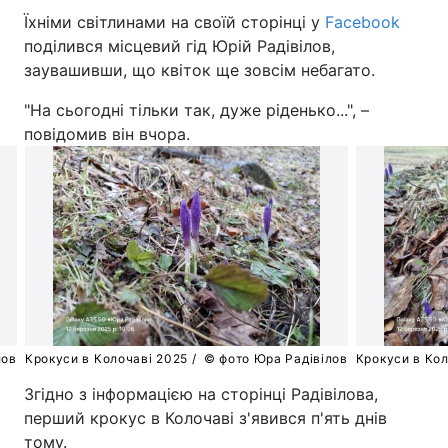
Їхніми світлинами на своїй сторінці у
Facebook
поділився місцевий гід Юрій Радівілов,
заувашивши, що квіток ще зовсім небагато.
"На сьогодні тільки так, дуже ріденько...", –
повідомив він вчора.
лов
Крокуси в Колочаві 2025 /
© фото Юра Радівілов
Крокуси в Ко
Згідно з інформацією на сторінці Радівілова,
перший крокус в Колочаві з'явився п'ять днів
тому.