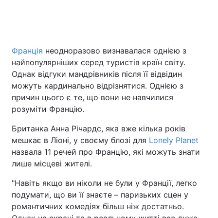
Головна
Війна
Франція
неодноразово визнавалася однією з
найпопулярніших серед туристів країн світу.
Україна
Політика
Однак відгуки мандрівників після її відвідин
Економіка
Світ
можуть кардинально відрізнятися. Однією з
причин цього є те, що вони не навчилися
Спорт
Наука
розуміти Францію.
Техно і зв'язок
Лайт
Британка Анна Річардс, яка вже кілька років
мешкає в Ліоні, у своєму блозі для
Lonely Planet
Зброя
Інциденти
назвала 11 речей про Францію, які можуть знати
лише місцеві жителі.
Здоров'я
Туризм
"Навіть якщо ви ніколи не були у Франції, легко
Цікавинки
Погода
подумати, що ви її знаєте – паризьких сцен у
романтичних комедіях більш ніж достатньо.
Екологія
Регіони