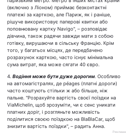
паризьким метро. Метро в інших містах країни
(включно з Ліоном) приймає безконтактні
платежі за карткою, але Париж, як і раніше,
рішуче використовує паперові квитки або
поповнювану картку Navigo", – розповідає
дівчина, також радячи завжди мати з собою
готівку, вирушаючи в сільську Францію. Крім
того, у багатьох місцях, де передбачено
розрахунок карткою, часто існує мінімальна
сума витрат, яка може сягати 40 євро.
4.
Водіння може бути дуже дорогим
. Особливо
на автомагістралях, де péages (платні дороги)
часто коштують стільки ж або більше, ніж
пальне. "Розрахуйте вартість своєї поїздки на
ViaMichelin, щоб зрозуміти, чи є сенс уникати
платних доріг, і розгляньте можливість
поділитися своєю поїздкою на BlaBlaCar, щоб
знизити вартість поїздки", – радить Анна.
Реклама