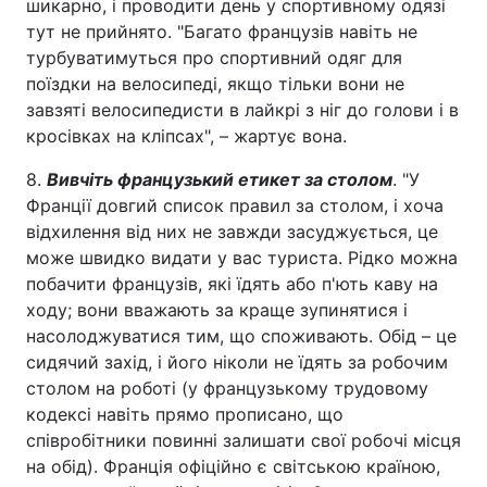
шикарно, і проводити день у спортивному одязі
тут не прийнято. "Багато французів навіть не
турбуватимуться про спортивний одяг для
поїздки на велосипеді, якщо тільки вони не
завзяті велосипедисти в лайкрі з ніг до голови і в
кросівках на кліпсах", – жартує вона.
8.
Вивчіть французький етикет за столом
. "У
Франції довгий список правил за столом, і хоча
відхилення від них не завжди засуджується, це
може швидко видати у вас туриста. Рідко можна
побачити французів, які їдять або п'ють каву на
ходу; вони вважають за краще зупинятися і
насолоджуватися тим, що споживають. Обід – це
сидячий захід, і його ніколи не їдять за робочим
столом на роботі (у французькому трудовому
кодексі навіть прямо прописано, що
співробітники повинні залишати свої робочі місця
на обід). Франція офіційно є світською країною,