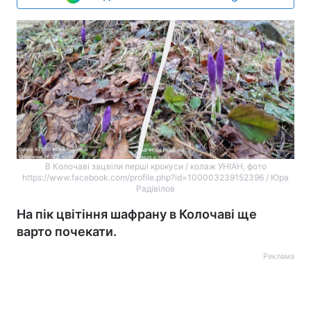
В Колочаві зацвіли перші крокуси / колаж УНІАН, фото
https://www.facebook.com/profile.php?id=100003239152396 / Юра
Радівілов
На пік цвітіння шафрану в Колочаві ще
варто почекати.
Реклама