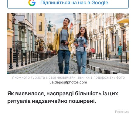
Підпишіться на нас в Google
У кожного туриста є свої незвичайні звички в подорожах / фото
ua.depositphotos.com
Як виявилося, насправді більшість із цих
ритуалів надзвичайно поширені.
Реклама