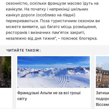
сезонністю, оскільки французи масово їдуть на
канікули. На початку і наприкінці шкільних
канікул дороги (особливо на півдні)
перекриваються. Поза туристичним сезоном ви
можете виявити, що багато місць розміщення,
ресторанів і визначних пам'яток закриті,
незалежно від дня тижня", – пояснює блогерка.
ЧИТАЙТЕ ТАКОЖ:
Французькі Альпи не за всі гроші
Затишн
світу
подоро
Віссем