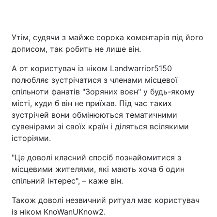
Утім, судячи з майже сорока коментарів під його
дописом, так робить не лише він.
А от користувач із ніком Landwarrior5150
полюбляє зустрічатися з членами місцевої
спільноти фанатів "Зоряних воєн" у будь-якому
місті, куди б він не приїхав. Під час таких
зустрічей вони обмінюються тематичними
сувенірами зі своїх країн і діляться всілякими
історіями.
"Це доволі класний спосіб познайомитися з
місцевими жителями, які мають хоча б один
спільний інтерес", – каже він.
Також доволі незвичний ритуал має користувач
із ніком KnoWanUKnow2.