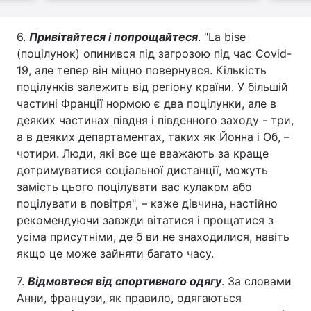
6.
Привітайтеся і попрощайтеся
. "La bise
(поцілунок) опинився під загрозою під час Covid-
19, але тепер він міцно повернувся. Кількість
поцілунків залежить від регіону країни. У більшій
частині Франції нормою є два поцілунки, але в
деяких частинах півдня і південного заходу - три,
а в деяких департаментах, таких як Йонна і Об, –
чотири. Люди, які все ще вважають за краще
дотримуватися соціальної дистанції, можуть
замість цього поцілувати вас кулаком або
поцілувати в повітря", – каже дівчина, настійно
рекомендуючи завжди вітатися і прощатися з
усіма присутніми, де б ви не знаходилися, навіть
якщо це може зайняти багато часу.
7.
Відмовтеся від спортивного одягу
. За словами
Анни, французи, як правило, одягаються