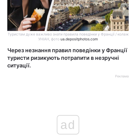
Туристам дуже важливо знати правила поведінки у Франції / колаж
УНІАН, фото
ua.depositphotos.com
Через незнання правил поведінки у Франції
туристи ризикують потрапити в незручні
ситуації.
Реклама
ad