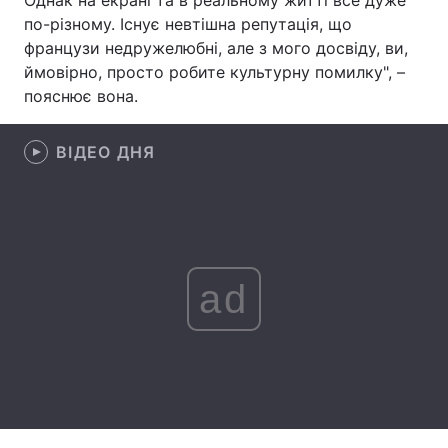
Однак на екрані та в реальному житті все дуже
по-різному. Існує невтішна репутація, що
Лонгріди
французи недружелюбні, але з мого досвіду, ви,
ймовірно, просто робите культурну помилку", –
Відео з Youtube
Статті
пояснює вона.
Інтерв'ю
Думки
ВІДЕО ДНЯ
Архів
Вакансії
Контакти
Послуги
ad