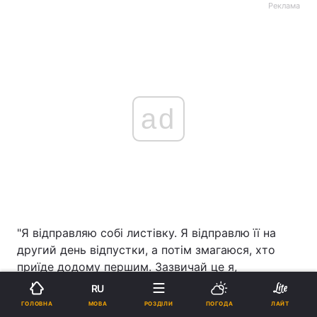
Реклама
ad
"Я відправляю собі листівку. Я відправлю її на
другий день відпустки, а потім змагаюся, хто
приїде додому першим. Зазвичай це я,
міжнародна пошта йде повільно. Потім я
RU
отримую приємне нагадування про свої перші
МОВА
ГОЛОВНА
РОЗДІЛИ
ПОГОДА
ЛАЙТ