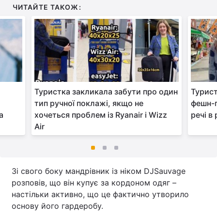
ЧИТАЙТЕ ТАКОЖ:
Туристка закликала забути про один
Турист
тип ручної поклажі, якщо не
фешн-п
а
хочеться проблем із Ryanair і Wizz
речі в
Air
Зі свого боку мандрівник із ніком DJSauvage
розповів, що він купує за кордоном одяг –
настільки активно, що це фактично утворило
основу його гардеробу.