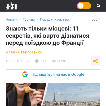
›
›
Новини
Туризм
Поради туристам
рус
Знають тільки місцеві: 11
секретів, які варто дізнатися
перед поїздкою до Франції
МАРИНА ГРИГОРЕНКО
15:55, 13.03.25
6 хв.
11798
Підпишіться на нас в Google