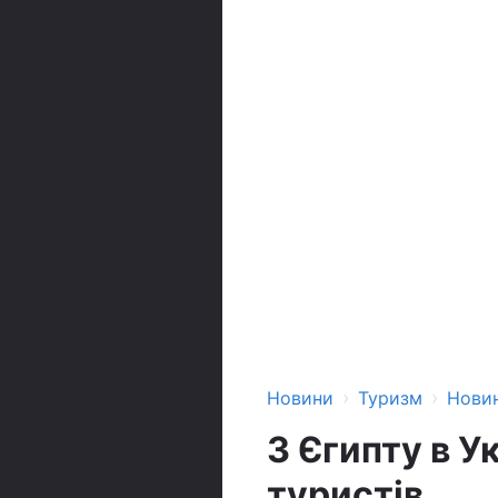
›
›
Новини
Туризм
Нови
З Єгипту в У
туристів