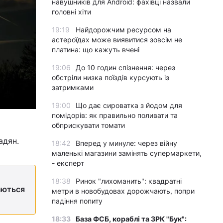
навушників для Android: фахівці назвали
головні хіти
19:19
Найдорожчим ресурсом на
астероїдах може виявитися зовсім не
платина: що кажуть вчені
19:06
До 10 годин спізнення: через
обстріли низка поїздів курсують із
затримками
19:00
Що дає сироватка з йодом для
помідорів: як правильно поливати та
обприскувати томати
адян.
18:42
Вперед у минуле: через війну
маленькі магазини замінять супермаркети,
- експерт
18:38
Ринок "лихоманить": квадратні
таються
метри в новобудовах дорожчають, попри
падіння попиту
18:33
База ФСБ, кораблі та ЗРК "Бук":