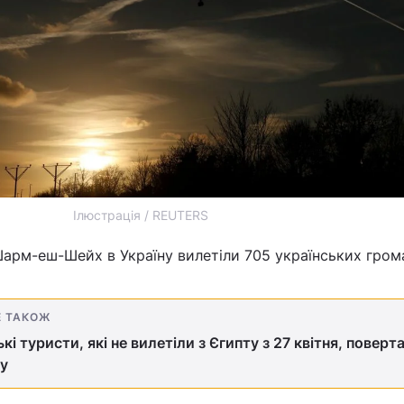
Ілюстрація / REUTERS
Шарм-еш-Шейх в Україну вилетіли 705 українських гром
Е ТАКОЖ
ькі туристи, які не вилетіли з Єгипту з 27 квітня, повер
ну