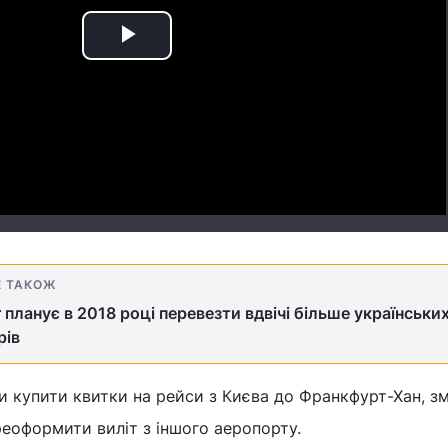
Play
Video
Е ТАКОЖ
r планує в 2018 році перевезти вдвічі більше українськи
рів
и купити квитки на рейси з Києва до Франкфурт-Хан, 
еоформити виліт з іншого аеропорту.