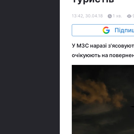
13:42, 30.04.18
1 хв.
Підпиш
У МЗС наразі з'ясовуют
очікуюють на поверне