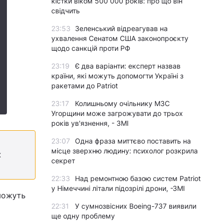
кістки віком 500 000 років: про що він
свідчить
23:53
Зеленський відреагував на
ухвалення Сенатом США законопроєкту
щодо санкцій проти РФ
23:19
Є два варіанти: експерт назвав
країни, які можуть допомогти Україні з
ракетами до Patriot
23:17
Колишньому очільнику МЗС
Угорщини може загрожувати до трьох
років ув'язнення, - ЗМІ
23:07
Одна фраза миттєво поставить на
місце зверхню людину: психолог розкрила
х
секрет
22:33
Над ремонтною базою систем Patriot
у Німеччині літали підозрілі дрони, -ЗМІ
зможуть
22:31
У сумнозвісних Boeing-737 виявили
ще одну проблему