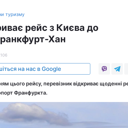
ни туризму
риває рейс з Києва до
Франкфурт-Хан
2106
іться на нас в Google
ням цього рейсу, перевізник відкриває щоденні р
опорт Франфуркта.