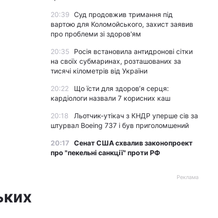
20:39
Суд продовжив тримання під
вартою для Коломойського, захист заявив
про проблеми зі здоров'ям
20:35
Росія встановила антидронові сітки
на своїх субмаринах, розташованих за
тисячі кілометрів від України
20:22
Що їсти для здоров’я серця:
кардіологи назвали 7 корисних каш
20:18
Льотчик-утікач з КНДР уперше сів за
штурвал Boeing 737 і був приголомшений
20:17
Сенат США схвалив законопроект
про "пекельні санкції" проти РФ
Реклама
ьких