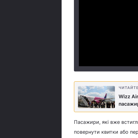
ЧИТАЙТ
Wizz Ai
пасажи
Пасажири, які вже встигл
повернути квитки або пер