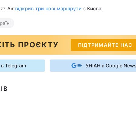
zz Air
відкрив три нові маршрути
з Києва.
раїні
ІТЬ ПРОЄКТУ
ПІДТРИМАЙТЕ НАС
 в Telegram
УНІАН в Google New
ІВ