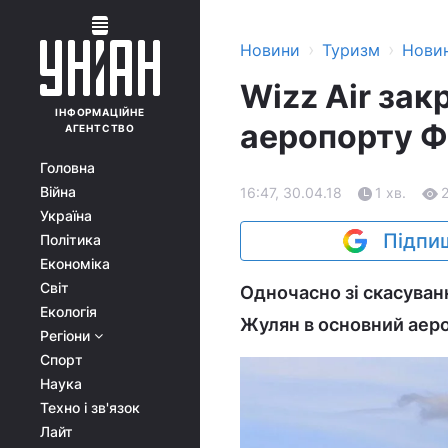
›
›
Новини
Туризм
Нови
Wizz Air зак
ІНФОРМАЦІЙНЕ
аеропорту 
АГЕНТСТВО
Головна
Війна
16:47, 30.04.18
1 хв.
Україна
Підпиш
Політика
Економіка
Світ
Одночасно зі скасуван
Екологія
Жулян в основний аер
Регіони
Спорт
Наука
Техно і зв'язок
Лайт