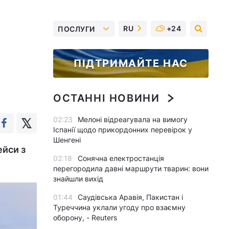
RU
+24
ПОСЛУГИ
ПІДТРИМАЙТЕ НАС
ОСТАННІ НОВИНИ
02:23
Мелоні відреагувала на вимогу
Іспанії щодо прикордонних перевірок у
Шенгені
ейси з
02:18
Сонячна електростанція
перегородила давні маршрути тварин: вони
знайшли вихід
01:44
Саудівська Аравія, Пакистан і
Туреччина уклали угоду про взаємну
оборону, - Reuters