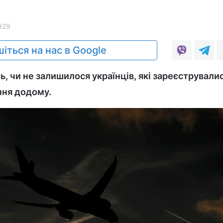
929
іться на нас в Google
ь, чи не залишилося українців, які зареєструвалис
ння додому.