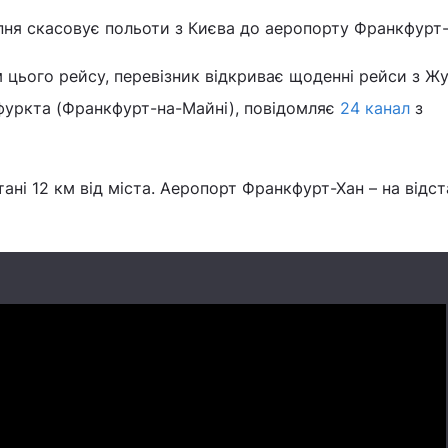
ипня скасовує польоти з Києва до аеропорту Франкфурт-
 цього рейсу, перевізник відкриває щоденні рейси з Жу
уркта (Франкфурт-на-Майні), повідомляє
24 канал
з
ані 12 км від міста. Аеропорт Франкфурт-Хан – на відст