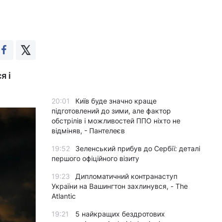
я і
20:01
Київ буде значно краще
підготовлений до зими, але фактор
обстрілів і можливостей ППО ніхто не
відміняв, - Пантелеєв
19:52
Зеленський прибув до Сербії: деталі
першого офіційного візиту
19:23
Дипломатичний контранаступ
України на Вашингтон захлинувся, - The
Atlantic
19:21
5 найкращих бездротових