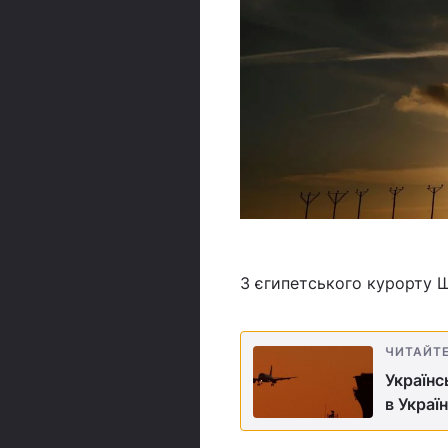
З єгипетського курорту 
ЧИТАЙТ
Українс
в Украї