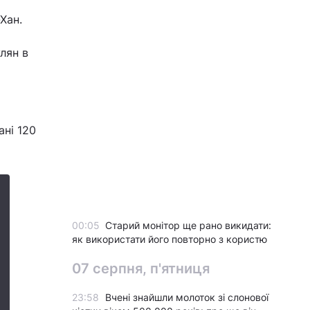
Хан.
лян в
ані 120
00:05
Старий монітор ще рано викидати:
як використати його повторно з користю
07 серпня, п'ятниця
23:58
Вчені знайшли молоток зі слонової