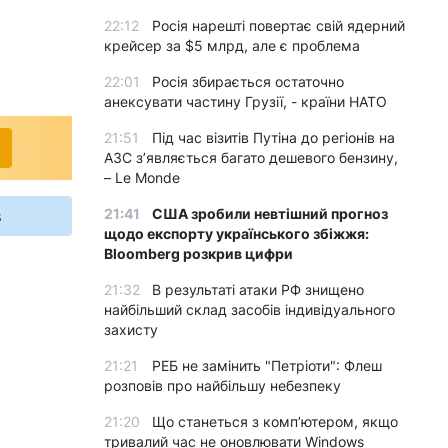
22:12
Росія нарешті повертає свій ядерний
крейсер за $5 млрд, але є проблема
22:01
Росія збирається остаточно
анексувати частину Грузії, - країни НАТО
21:51
Під час візитів Путіна до регіонів на
АЗС з’являється багато дешевого бензину,
– Le Monde
21:41
США зробили невтішний прогноз
s
щодо експорту українського збіжжя:
Bloomberg розкрив цифри
21:32
В результаті атаки РФ знищено
найбільший склад засобів індивідуального
захисту
21:21
РЕБ не замінить "Петріоти": Флеш
розповів про найбільшу небезпеку
21:20
Що станеться з комп’ютером, якщо
тривалий час не оновлювати Windows