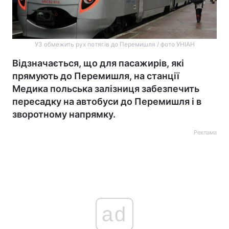
УЗ обмежить рух потягів до Перемишля / фото УНІАН
Відзначається, що для пасажирів, які
прямують до Перемишля, на станції
Медика польська залізниця забезпечить
пересадку на автобуси до Перемишля і в
зворотному напрямку.
Реклама
ad