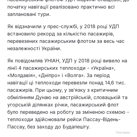
початку навігації реалізовано практично всі
заплановані тури.
Як відзначили у прес-службі, у 2018 році УДП
встановило рекорд за кількістю пасажирів,
перевезених пасажирським флотом за весь час
незалежності України.
Як повідомляв УНІАН, УДП у 2018 році вивело на
лінії 4 пасажирських теплоходи - «Україна»,
«Молдавія», «Дніпро» і «Волга». За період
навігації ці теплоходи перевезли понад 14,6 тис.
пасажирів. При цьому, у зв'язку з критичним
обмілінням Дунаю на австрійській, словацькій та
угорській ділянках річки, пасажирський флот
було переведено на роботу за зміненою схемою -
теплоходи здійснювали рейси Пассау-Відень-
Пассау, без заходу до Будапешту.
Реклама