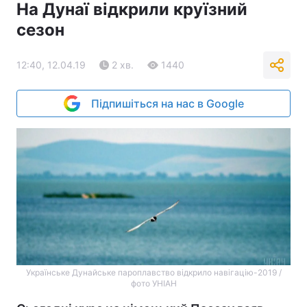
На Дунаї відкрили круїзний
сезон
12:40, 12.04.19
2 хв.
1440
Підпишіться на нас в Google
Українське Дунайське пароплавство відкрило навігацію-2019 /
фото УНІАН