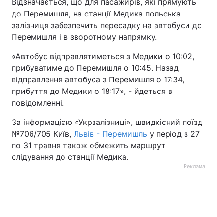
Відзначається, що для пасажирів, які прямують
до Перемишля, на станції Медика польська
Тема оформлення
залізниця забезпечить пересадку на автобуси до
Перемишля і в зворотному напрямку.
«Автобус відправлятиметься з Медики о 10:02,
прибуватиме до Перемишля о 10:45. Назад
відправлення автобуса з Перемишля о 17:34,
прибуття до Медики о 18:17», - йдеться в
повідомленні.
За інформацією «Укрзалізниці», швидкісний поїзд
№706/705 Київ,
Львів - Перемишль
у період з 27
по 31 травня також обмежить маршрут
слідування до станції Медика.
Реклама