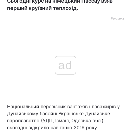
Сьогодні курс на німецький Пассау взяв
перший круїзний теплохід.
Реклама
ad
Національний перевізник вантажів і пасажирів у
Дунайському басейні Українське Дунайське
пароплавство (УДП, Ізмаїл, Одеська обл.)
сьогодні відкрило навігацію 2019 року.