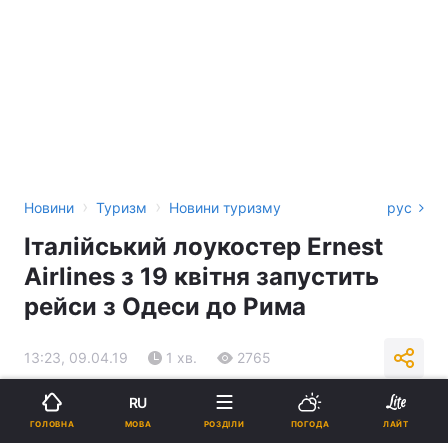
›
›
Новини
Туризм
Новини туризму
рус
Італійський лоукостер Ernest
Airlines з 19 квітня запустить
рейси з Одеси до Рима
13:23, 09.04.19
1 хв.
2765
RU
Підпишіться на нас в Google
МОВА
ГОЛОВНА
РОЗДІЛИ
ПОГОДА
ЛАЙТ