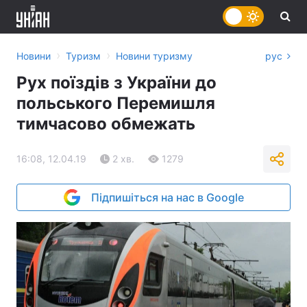
›
›
Новини
Туризм
Новини туризму
рус
Рух поїздів з України до
польського Перемишля
тимчасово обмежать
16:08, 12.04.19
2 хв.
1279
Підпишіться на нас в Google