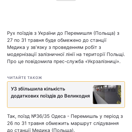
Головна
Війна
Рух поїздів з України до Перемишля (Польща) з
Україна
Політика
27 по 31 травня буде обмежено до станції
Медика у зв'язку з проведенням робіт з
Економіка
Світ
модернізації залізничної лінії на території Польщі.
Про це повідомила прес-служба «Укрзалізниці».
Спорт
Наука
Техно і зв'язок
Лайт
ЧИТАЙТЕ ТАКОЖ
УЗ збільшила кількість
Зброя
Інциденти
додаткових поїздів до Великодня
Здоров'я
Туризм
Так, поїзд №36/35 Одеса - Перемишль у період з
Цікавинки
Погода
26 по 31 травня обмежить маршрут слідування
Екологія
Регіони
до станції Медика (Польща).