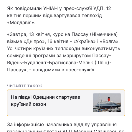
Як повідомили УНІАН у прес-службі УДП, 12
квітня першим відшвартувався теплохід
«Молдавія».
«Завтра, 13 квітня, курс на Пассау (Німеччина)
візьме «Дніпро», 16 квітня - «Україна» і «Волга».
Усі чотири круїзних теплоходи виконуватимуть
семиденні програми за маршрутом Пассау-
Відень-Будапешт-Братислава-Мельк (Шпіц)-
Пассау», - повідомили в прес-службі.
ЧИТАЙТЕ ТАКОЖ
На півдні Одещини стартував
круїзний сезон
За інформацією начальника відділу управління
пасажирським флотом УДП Марини Слащевої, до