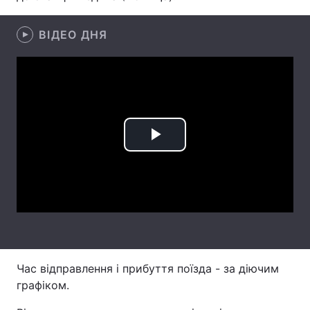
Лонгріди
ВІДЕО ДНЯ
Відео з Youtube
Статті
Інтерв'ю
Думки
Архів
Вакансії
Play
Контакти
Video
Послуги
Час відправлення і прибуття поїзда - за діючим
графіком.