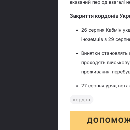
вказаний період взагалі н
Закриття кордонів Укр
26 серпня Кабмін ух
іноземців з 29 серпн
Винятки становлять г
проходять військову
проживання, перебув
27 серпня уряд вст
кордон
ДОПОМОЖ