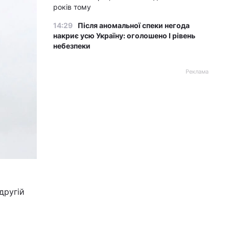
років тому
14:29
Після аномальної спеки негода
накриє усю Україну: оголошено І рівень
небезпеки
Реклама
другій