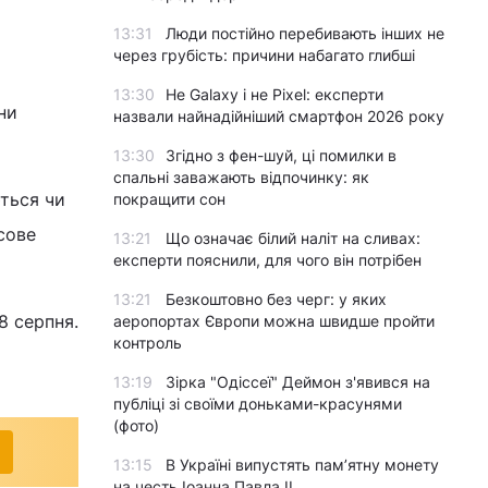
13:31
Люди постійно перебивають інших не
через грубість: причини набагато глибші
13:30
Не Galaxy і не Pixel: експерти
ни
назвали найнадійніший смартфон 2026 року
13:30
Згідно з фен-шуй, ці помилки в
спальні заважають відпочинку: як
ються чи
покращити сон
сове
13:21
Що означає білий наліт на сливах:
експерти пояснили, для чого він потрібен
13:21
Безкоштовно без черг: у яких
8 серпня.
аеропортах Європи можна швидше пройти
контроль
13:19
Зірка "Одіссеї" Деймон з'явився на
публіці зі своїми доньками-красунями
(фото)
13:15
В Україні випустять пам’ятну монету
на честь Іоанна Павла II