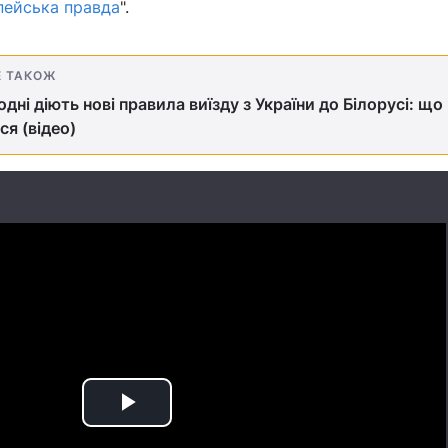
пейська правда
".
Е ТАКОЖ
одні діють нові правила виїзду з України до Білорусі: що
ся (відео)
Play