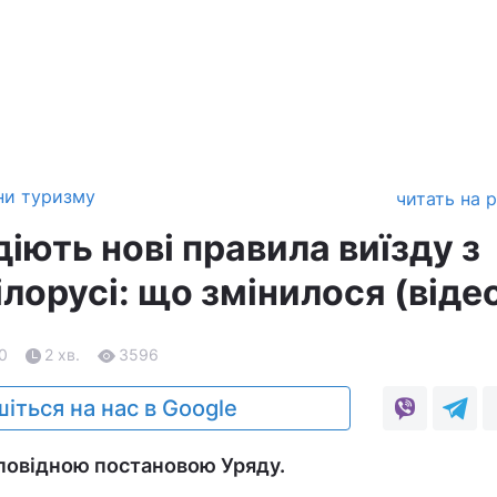
ни туризму
читать на 
діють нові правила виїзду з
ілорусі: що змінилося (віде
20
2 хв.
3596
іться на нас в Google
повідною постановою Уряду.