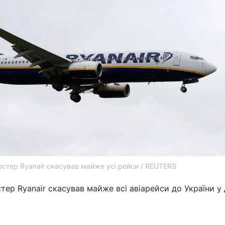
стер Ryanair скасував майже усі рейси / REUTERS
тер Ryanair скасував майже всі авіарейси до України у 