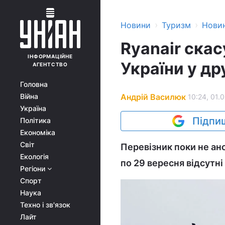
›
›
Новини
Туризм
Нови
Ryanair скас
ІНФОРМАЦІЙНЕ
України у др
АГЕНТСТВО
Головна
Андрій Василюк
Війна
10:24, 01.
Україна
Підпиш
Політика
Економіка
Світ
Перевізник поки не ано
Екологія
по 29 вересня відсутні
Регіони
Спорт
Наука
Техно і зв'язок
Лайт