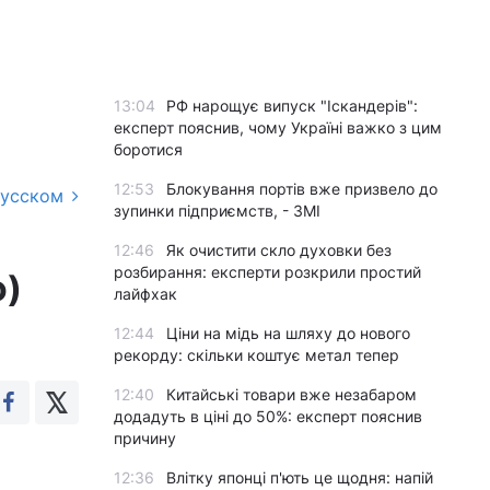
13:04
РФ нарощує випуск "Іскандерів":
експерт пояснив, чому Україні важко з цим
боротися
12:53
Блокування портів вже призвело до
русском
зупинки підприємств, - ЗМІ
12:46
Як очистити скло духовки без
розбирання: експерти розкрили простий
о)
лайфхак
12:44
Ціни на мідь на шляху до нового
рекорду: скільки коштує метал тепер
12:40
Китайські товари вже незабаром
додадуть в ціні до 50%: експерт пояснив
причину
12:36
Влітку японці п'ють це щодня: напій