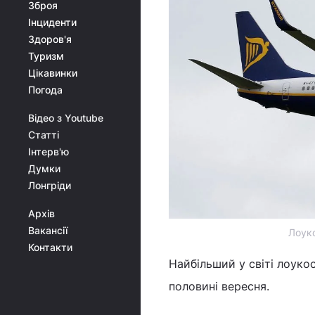
Зброя
Інциденти
Здоров'я
Туризм
Цікавинки
Погода
Відео з Youtube
Статті
Інтерв'ю
Думки
Лонгріди
Архів
Вакансії
Лоуко
Контакти
Найбільший у світі лоукос
половині вересня.