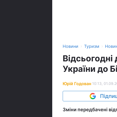
›
›
Новини
Туризм
Нови
Відсьогодні 
України до Б
Юрій Годован
10:13, 01.09.
Підпиш
Зміни передбачені від