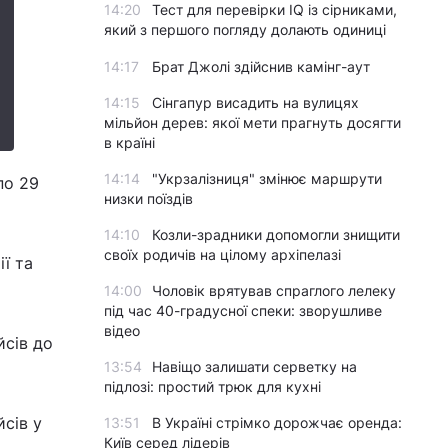
14:20
Тест для перевірки IQ із сірниками,
який з першого погляду долають одиниці
14:17
Брат Джолі здійснив камінг-аут
14:15
Сінгапур висадить на вулицях
мільйон дерев: якої мети прагнуть досягти
в країні
14:14
"Укрзалізниця" змінює маршрути
по 29
низки поїздів
14:10
Козли-зрадники допомогли знищити
своїх родичів на цілому архіпелазі
ї та
14:00
Чоловік врятував спраглого лелеку
під час 40-градусної спеки: зворушливе
відео
йсів до
13:54
Навіщо залишати серветку на
підлозі: простий трюк для кухні
йсів у
13:51
В Україні стрімко дорожчає оренда:
Київ серед лідерів