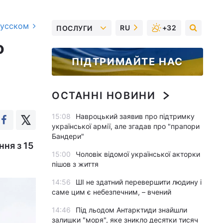
русском
RU
+32
ПОСЛУГИ
о
ПІДТРИМАЙТЕ НАС
ОСТАННІ НОВИНИ
15:08
Навроцький заявив про підтримку
української армії, але згадав про "прапори
Бандери"
ння з 15
15:00
Чоловік відомої української акторки
пішов з життя
14:56
ШІ не здатний перевершити людину і
саме цим є небезпечним, – вчений
14:46
Під льодом Антарктиди знайшли
залишки "моря", яке зникло десятки тисяч