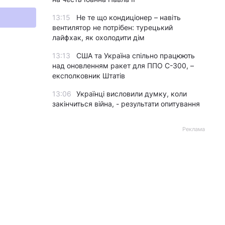
13:15
Не те що кондиціонер – навіть
вентилятор не потрібен: турецький
лайфхак, як охолодити дім
13:13
США та Україна спільно працюють
над оновленням ракет для ППО С-300, –
експолковник Штатів
13:06
Українці висловили думку, коли
закінчиться війна, - результати опитування
Реклама