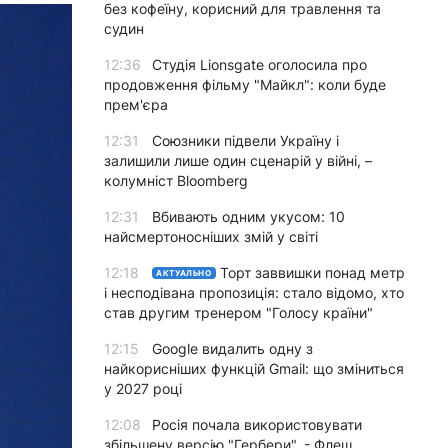
без кофеїну, корисний для травлення та
судин
12:36
Студія Lionsgate оголосила про
продовження фільму "Майкл": коли буде
прем'єра
12:31
Союзники підвели Україну і
залишили лише один сценарій у війні, –
колумніст Bloomberg
12:31
Вбивають одним укусом: 10
найсмертоносніших змій у світі
12:18
Торт заввишки понад метр
АКТУАЛЬНО
і несподівана пропозиція: стало відомо, хто
став другим тренером "Голосу країни"
12:15
Google видалить одну з
найкорисніших функцій Gmail: що зміниться
у 2027 році
12:08
Росія почала використовувати
збільшену версію "Гербери", - Флеш