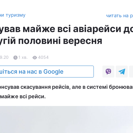
ни туризму
читать на 
ував майже всі авіарейси д
угій половині вересня
09.20
1 хв.
4054
іться на нас в Google
нсував скасування рейсів, але в системі бронюва
 майже всі рейси.