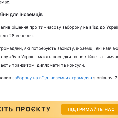
емає.
аїни для іноземців
валив рішення про тимчасову заборону на в'їзд до Украї
я до 28 вересня.
ромадяни, які потребують захисту, іноземці, які навча
 службу в Україні, мають посвідки на постійне та тимча
ають транзитом, дипломати та консули.
ановив
заборону на в’їзд іноземних громадян
з опівночі 2
ІТЬ ПРОЄКТУ
ПІДТРИМАЙТЕ НАС