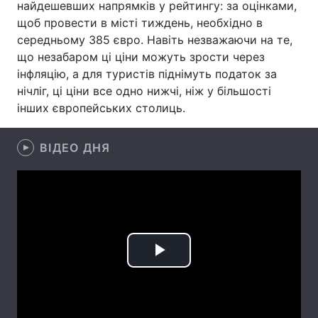
найдешевших напрямків у рейтингу: за оцінками,
щоб провести в місті тиждень, необхідно в
Лонгріди
середньому 385 євро. Навіть незважаючи на те,
що незабаром ці ціни можуть зрости через
Відео з Youtube
Статті
інфляцію, а для туристів піднімуть податок за
нічліг, ці ціни все одно нижчі, ніж у більшості
Інтерв'ю
Думки
інших європейських столиць.
Архів
Вакансії
ВІДЕО ДНЯ
Контакти
Послуги
Play
Video