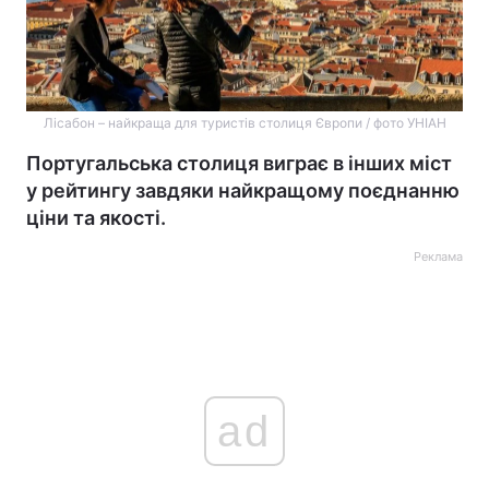
Лісабон – найкраща для туристів столиця Європи / фото УНІАН
Португальська столиця виграє в інших міст
у рейтингу завдяки найкращому поєднанню
ціни та якості.
Реклама
ad