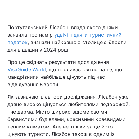
Головна
Війна
Португальський Лісабон, влада якого днями
заявила про намір
удвічі підняти туристичний
Україна
Політика
податок
, визнали найкращою столицею Європи
для відвідин у 2024 році.
Економіка
Світ
Про це свідчать результати дослідження
Спорт
Наука
VisaGuide.World
, що проливає світло на те, що
мандрівники найбільше цінують під час
Техно і зв'язок
Лайт
відвідування Європи.
Зброя
Інциденти
Як зазначають автори дослідження, Лісабон уже
давно високо цінується любителями подорожей,
Здоров'я
Туризм
і не дарма. Місто широко відоме своїми
барвистими будівлями, красивими краєвидами і
Цікавинки
Погода
теплим кліматом. Але не тільки за це його
цінують туристи. Лісабон також є одним із
Екологія
Регіони