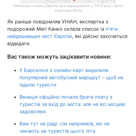
Найкращі столиці Європи для відвідування у 2024 році / фото
VisaGuide.World
Як раніше повідомляв УНІАН, експертка з
подорожей Мегі Канко склала список із
п'яти
найдешевших міст Європи
, які дійсно захочеться
відвідати.
Вас також можуть зацікавити новини:
У Барселоні з онлайн-карт видалили
популярний автобусний маршрут – щоб не
їздили туристи
Венеція офіційно почала брати плату з
туристів за вхід до міста: але не всі місцеві
задоволені
Вам тут не раді: сім напрямків, які не
чекають на туристів цього літа