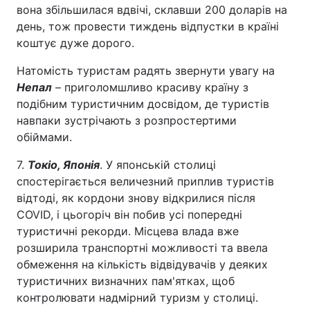
вона збільшилася вдвічі, склавши 200 доларів на
день, тож провести тиждень відпустки в країні
коштує дуже дорого.
Натомість туристам радять звернути увагу на
Непал
– приголомшливо красиву країну з
подібним туристичним досвідом, де туристів
навпаки зустрічають з розпростертими
обіймами.
7.
Токіо, Японія
. У японській столиці
спостерігається величезний приплив туристів
відтоді, як кордони знову відкрилися після
COVID, і цьогоріч він побив усі попередні
туристичні рекорди. Місцева влада вже
розширила транспортні можливості та ввела
обмеження на кількість відвідувачів у деяких
туристичних визначних пам'ятках, щоб
контролювати надмірний туризм у столиці.