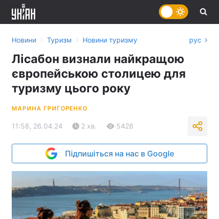
›
›
Новини
Туризм
Новини туризму
рус
Лісабон визнали найкращою
європейською столицею для
туризму цього року
МАРИНА ГРИГОРЕНКО
11:58, 26.04.24
2 хв.
5428
Підпишіться на нас в Google