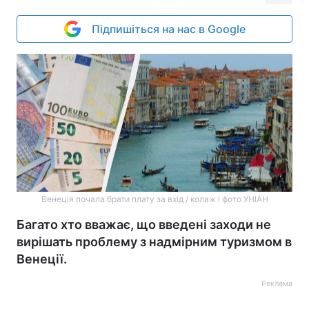
Підпишіться на нас в Google
Венеція почала брати плату за вхід / колаж і фото УНІАН
Багато хто вважає, що введені заходи не
вирішать проблему з надмірним туризмом в
Венеції.
Реклама