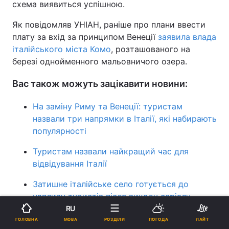
схема виявиться успішною.
Як повідомляв УНІАН, раніше про плани ввести
плату за вхід за принципом Венеції
заявила влада
італійського міста Комо
, розташованого на
березі однойменного мальовничого озера.
Вас також можуть зацікавити новини:
На заміну Риму та Венеції: туристам
назвали три напрямки в Італії, які набирають
популярності
Туристам назвали найкращий час для
відвідування Італії
Затишне італійське село готується до
напливу туристів після виходу серіалу
Netflix
RU
МОВА
ГОЛОВНА
РОЗДІЛИ
ПОГОДА
ЛАЙТ