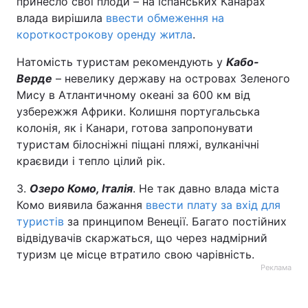
принесло свої плоди – на іспанських Канарах
влада вирішила
ввести обмеження на
короткострокову оренду житла
.
Натомість туристам рекомендують у
Кабо-
Верде
– невелику державу на островах Зеленого
Мису в Атлантичному океані за 600 км від
узбережжя Африки. Колишня португальська
колонія, як і Канари, готова запропонувати
туристам білосніжні піщані пляжі, вулканічні
краєвиди і тепло цілий рік.
3.
Озеро Комо, Італія
. Не так давно влада міста
Комо виявила бажання
ввести плату за вхід для
туристів
за принципом Венеції. Багато постійних
відвідувачів скаржаться, що через надмірний
туризм це місце втратило свою чарівність.
Реклама