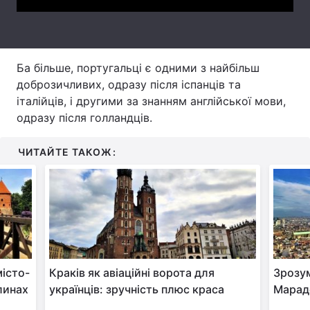
Тема оформлення
Ба більше, португальці є одними з найбільш
доброзичливих, одразу після іспанців та
італійців, і другими за знанням англійської мови,
одразу після голландців.
ЧИТАЙТЕ ТАКОЖ:
істо-
Краків як авіаційні ворота для
Зрозум
линах
українців: зручність плюс краса
Марадо