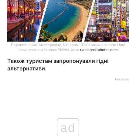
Переповненим Амстердаму, Канарам і Токіо можна знайти гідні
альтернативи / колаж УНІАН, фото
ua.depositphotos.com
Також туристам запропонували гідні
альтернативи.
Реклама
ad