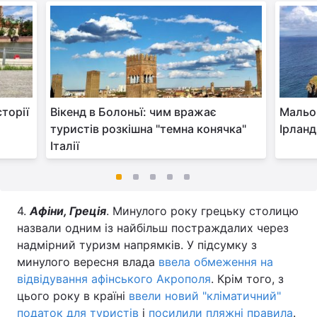
сторії
Вікенд в Болоньї: чим вражає
Мальов
туристів розкішна "темна конячка"
Ірланді
Італії
4.
Афіни, Греція
. Минулого року грецьку столицю
назвали одним із найбільш постраждалих через
надмірний туризм напрямків. У підсумку з
минулого вересня влада
ввела обмеження на
відвідування афінського Акрополя
. Крім того, з
цього року в країні
ввели новий "кліматичний"
податок для туристів
і
посилили пляжні правила
.