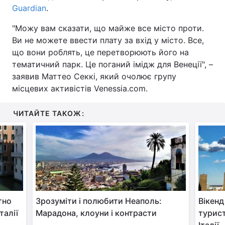
Guardian
.
"Можу вам сказати, що майже все місто проти.
Ви не можете ввести плату за вхід у місто. Все,
що вони роблять, це перетворюють його на
тематичний парк. Це поганий імідж для Венеції", –
заявив Маттео Секкі, який очолює групу
місцевих активістів Venessia.com.
ЧИТАЙТЕ ТАКОЖ:
тно
Зрозуміти і полюбити Неаполь:
Вікенд
талії
Марадона, клоуни і контрасти
турист