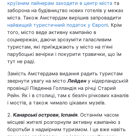
круїзним лайнерам заходити в центр міста
та
заборона на будівництво нових готелів у межах
міста. Також Амстердам вирішив запровадити
найвищий туристичний податок у Європі
. Крім
того, місто веде активну кампанію в
соцмережах, даючи зрозуміти галасливим
туристам, які приїжджають у місто на п'яні
парубоцькі вечірки і покурити травички, що їм
тут не раді.
Замість Амстердама видання радить туристам
звернути увагу на місто
Лейден
у нідерландській
провінції Південна Голландія на річці Старий
Рейн. Як і в столиці, там є безліч річкових каналів
і мостів, а також чимало цікавих музеїв.
2.
Канарські острови, Іспанія
. Останнім часом
місцеві жителі розгорнули активну кампанію з
боротьби з надмірним туризмом. І це вже навіть