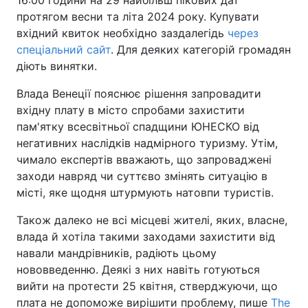
16:00 години на 29 найбільш пікових дат
протягом весни та літа 2024 року. Купувати
вхідний квиток необхідно заздалегідь
через
спеціальний сайт
. Для деяких категорій громадян
діють винятки.
Влада Венеції пояснює рішення запровадити
вхідну плату в місто спробами захистити
пам'ятку всесвітньої спадщини ЮНЕСКО від
негативних наслідків надмірного туризму. Утім,
чимало експертів вважають, що запроваджені
заходи навряд чи суттєво змінять ситуацію в
місті, яке щодня штурмують натовпи туристів.
Також далеко не всі місцеві жителі, яких, власне,
влада й хотіла такими заходами захистити від
навали мандрівників, радіють цьому
нововведенню. Деякі з них навіть готуються
вийти на протести 25 квітня, стверджуючи, що
плата не допоможе вирішити проблему, пише
The