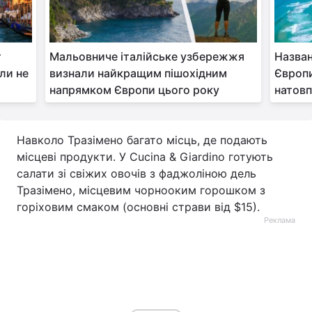
т
Мальовниче італійське узбережжя
Назван
оли не
визнали найкращим пішохідним
Європи
напрямком Європи цього року
натовп
Навколо Тразімено багато місць, де подають
місцеві продукти. У Cucina & Giardino готують
салати зі свіжих овочів з фаджоліною дель
Тразімено, місцевим чорнооким горошком з
горіховим смаком (основні страви від $15).
Реклама