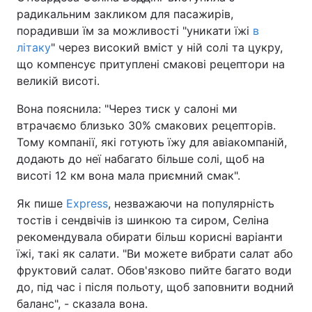
радикальним закликом для пасажирів,
порадивши їм за можливості "уникати їжі
в
літаку
" через високий вміст у ній солі та цукру,
що компенсує притуплені смакові рецептори на
великій висоті.
Вона пояснила: "Через тиск у салоні ми
втрачаємо близько 30% смакових рецепторів.
Тому компанії, які готують їжу для авіакомпаній,
додають до неї набагато більше солі, щоб на
висоті 12 км вона мала приємний смак".
Як пише
Express
, незважаючи на популярність
тостів і сендвічів із шинкою та сиром, Селіна
рекомендувала обирати більш корисні варіанти
їжі, такі як салати. "Ви можете вибрати салат або
фруктовий салат. Обов'язково пийте багато води
до, під час і після польоту, щоб заповнити водний
баланс", - сказала вона.