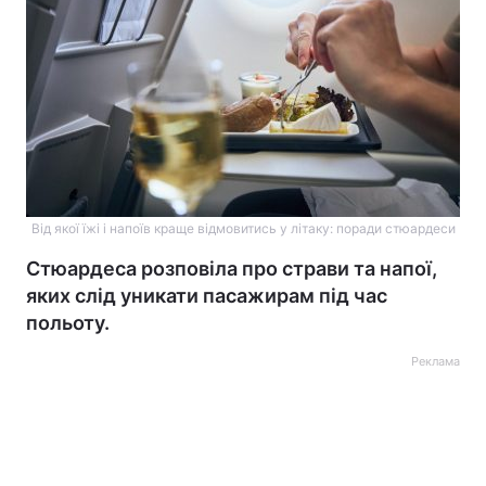
Від якої їжі і напоїв краще відмовитись у літаку: поради стюардеси
Стюардеса розповіла про страви та напої,
яких слід уникати пасажирам під час
польоту.
Реклама