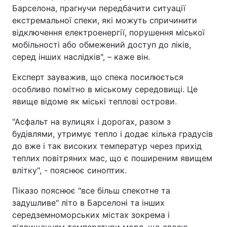
Барселона, прагнучи передбачити ситуації
екстремальної спеки, які можуть спричинити
відключення електроенергії, порушення міської
мобільності або обмежений доступ до ліків,
серед інших наслідків", – каже він.
Експерт зауважив, що спека посилюється
особливо помітно в міському середовищі. Це
явище відоме як міські теплові острови.
"Асфальт на вулицях і дорогах, разом з
будівлями, утримує тепло і додає кілька градусів
до вже і так високих температур через прихід
теплих повітряних мас, що є поширеним явищем
влітку", - пояснює синоптик.
Піказо пояснює "все більш спекотне та
задушливе" літо в Барселоні та інших
середземноморських містах зокрема і
підвищенням температури моря, що своєю