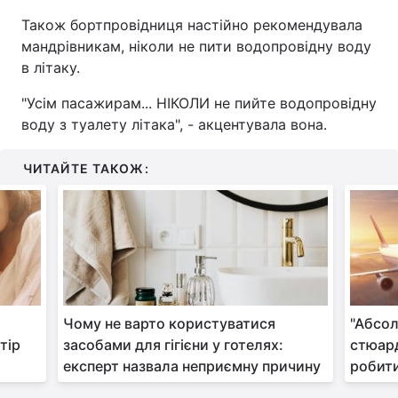
Також бортпровідниця настійно рекомендувала
мандрівникам, ніколи не пити водопровідну воду
в літаку.
"Усім пасажирам... НІКОЛИ не пийте водопровідну
воду з туалету літака", - акцентувала вона.
ЧИТАЙТЕ ТАКОЖ:
Чому не варто користуватися
"Абсо
тір
засобами для гігієни у готелях:
стюард
експерт назвала неприємну причину
робити