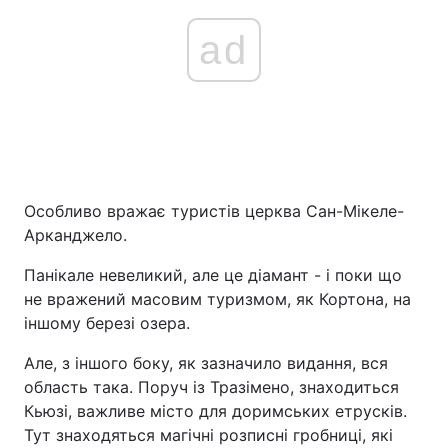
ad
Особливо вражає туристів церква Сан-Мікеле-
Арканджело.
Панікале невеликий, але це діамант - і поки що
не вражений масовим туризмом, як Кортона, на
іншому березі озера.
Але, з іншого боку, як зазначило видання, вся
область така. Поруч із Тразімено, знаходиться
Кьюзі, важливе місто для доримських етрусків.
Тут знаходяться магічні розписні гробниці, які