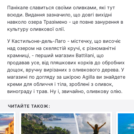
Панікале славиться своїми оливками, які тут
Тема оформлення
всюди. Видання зазначило, що довгі вихідні
навколо озера Тразімено - це повне занурення в
культуру оливкової олії.
У Кастильоне-дель-Лаго - містечку, що височіє
над озером на скелястій кручі, є різноманітні
крамниці, - перший магазин Battilani, що
продавав усе, від пляшкових корків до обробних
дощок, вручну вирізаних з оливкового дерева. У
магазині по догляду за шкірою Agilla ви знайдете
креми для обличчя і тіла, зроблені з оливок,
винограду і трав. Ну і, звичайно, оливкову олію.
ЧИТАЙТЕ ТАКОЖ: