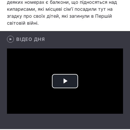
деяких номерах є балкони, що підносяться над
кипарисами, які місцеві сім'ї посадили тут на
Лонгріди
згадку про своїх дітей, які загинули в Першій
світовій війні.
Відео з Youtube
Статті
ВІДЕО ДНЯ
Інтерв'ю
Думки
Архів
Вакансії
Контакти
Послуги
Play
Video