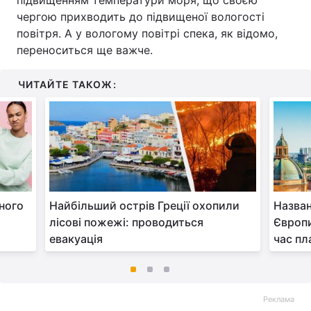
чергою прихводить до підвищеної вологості
повітря. А у вологому повітрі спека, як відомо,
переноситься ще важче.
ЧИТАЙТЕ ТАКОЖ:
ного
Найбільший острів Греції охопили
Назван
лісові пожежі: проводиться
Європи
евакуація
час пл
Реклама