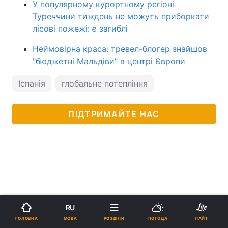
У популярному курортному регіоні
Туреччини тиждень не можуть приборкати
лісові пожежі: є загиблі
Неймовірна краса: тревел-блогер знайшов
"бюджетні Мальдіви" в центрі Європи
Іспанія
глобальне потепління
ПІДТРИМАЙТЕ НАС
RU
МОВА
ГОЛОВНА
РОЗДІЛИ
ПОГОДА
ЛАЙТ