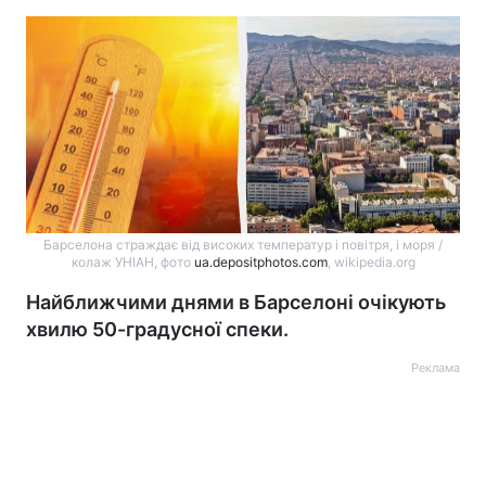
Барселона страждає від високих температур і повітря, і моря /
колаж УНІАН, фото
ua.depositphotos.com
, wikipedia.org
Найближчими днями в Барселоні очікують
хвилю 50-градусної спеки.
Реклама