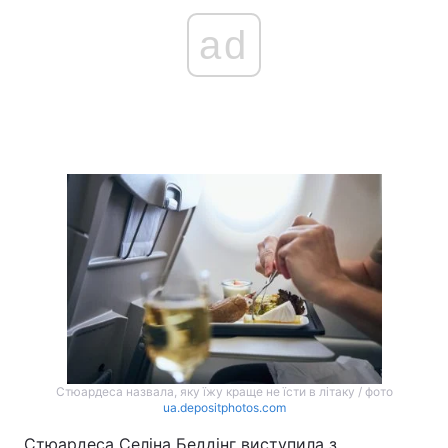
ad
Стюардеса назвала, яку їжу краще не їсти в літаку / фото
ua.depositphotos.com
Стюардеса Селіна Беддінг виступила з