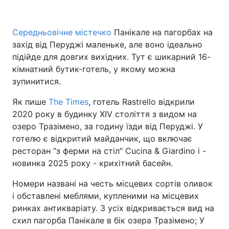
Середньовічне містечко
Панікале на пагорбах на
захід від Перуджі маленьке, але воно ідеально
Головна
Війна
підійде для довгих вихідних. Тут є шикарний 16-
Україна
Політика
кімнатний бутик-готель, у якому можна
зупинитися.
Економіка
Світ
Як пише
The Times
, готель Rastrello відкрили
Спорт
Наука
2020 року в будинку XIV століття з видом на
озеро Тразімено, за годину їзди від Перуджі. У
Техно і зв'язок
Лайт
готелю є відкритий майданчик, що включає
ресторан "з ферми на стіл" Cucina & Giardino і -
Зброя
Інциденти
новинка 2025 року - крихітний басейн.
Здоров'я
Туризм
Номери названі на честь місцевих сортів оливок
і обставлені меблями, купленими на місцевих
Цікавинки
Погода
ринках антикваріату. З усіх відкривається вид на
схил пагорба Панікале в бік озера Тразімено; У
Екологія
Регіони