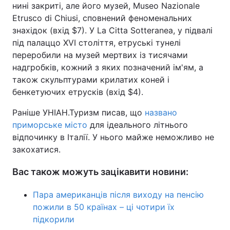
нині закриті, але його музей, Museo Nazionale
Etrusco di Chiusi, сповнений феноменальних
знахідок (вхід $7). У La Citta Sotteranea, у підвалі
під палаццо XVI століття, етруські тунелі
переробили на музей мертвих із тисячами
надгробків, кожний з яких позначений ім'ям, а
також скульптурами крилатих коней і
бенкетуючих етрусків (вхід $4).
Раніше УНІАН.Туризм писав, що
названо
приморське місто
для ідеального літнього
відпочинку в Італії. У нього майже неможливо не
закохатися.
Вас також можуть зацікавити новини:
Пара американців після виходу на пенсію
пожили в 50 країнах – ці чотири їх
підкорили