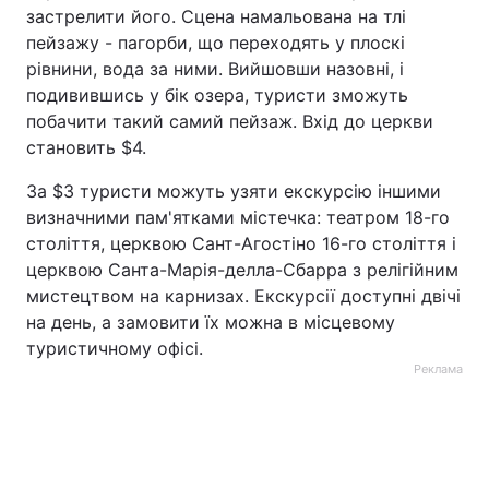
застрелити його. Сцена намальована на тлі
пейзажу - пагорби, що переходять у плоскі
рівнини, вода за ними. Вийшовши назовні, і
подивившись у бік озера, туристи зможуть
побачити такий самий пейзаж. Вхід до церкви
становить $4.
За $3 туристи можуть узяти екскурсію іншими
визначними пам'ятками містечка: театром 18-го
століття, церквою Сант-Агостіно 16-го століття і
церквою Санта-Марія-делла-Сбарра з релігійним
мистецтвом на карнизах. Екскурсії доступні двічі
на день, а замовити їх можна в місцевому
туристичному офісі.
Реклама