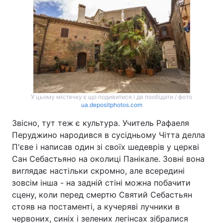
У цьому містечку є що подивитися і де пообідати / фото
ua.depositphotos.com
Звісно, тут теж є культура. Учитель Рафаеля
Перуджино народився в сусідньому Чітта делла
П'єве і написав один зі своїх шедеврів у церкві
Сан Себастьяно на околиці Панікале. Зовні вона
виглядає настільки скромно, але всередині
зовсім інша - на задній стіні можна побачити
сцену, коли перед смертю Святий Себастьян
стояв на постаменті, а кучеряві лучники в
червоних, синіх і зелених легінсах зібралися