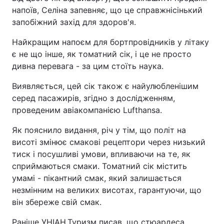
напоїв, Селіна запевняє, що це справжнісінький
запобіжний захід для здоров'я.
Найкращим напоєм для бортпровідників у літаку
є не що інше, як томатний сік, і це не просто
дивна перевага - за цим стоїть наука.
Виявляється, цей сік також є найулюбленішим
серед пасажирів, згідно з дослідженням,
проведеним авіакомпанією Lufthansa.
Як пояснило видання, річ у тім, що політ на
висоті змінює смакові рецептори через низький
тиск і посушливі умови, впливаючи на те, як
сприймаються смаки. Томатний сік містить
умамі - пікантний смак, який залишається
незмінним на великих висотах, гарантуючи, що
він збереже свій смак.
Раніше УНІАН.Туризм писав, що стюардеса