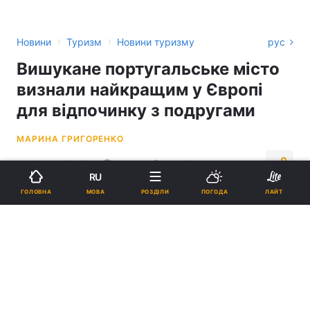
›
›
Новини
Туризм
Новини туризму
рус
Вишукане португальське місто
визнали найкращим у Європі
для відпочинку з подругами
МАРИНА ГРИГОРЕНКО
09:21, 24.05.25
2 хв.
18082
RU
МОВА
ГОЛОВНА
РОЗДІЛИ
ПОГОДА
ЛАЙТ
Підпишіться на нас в Google