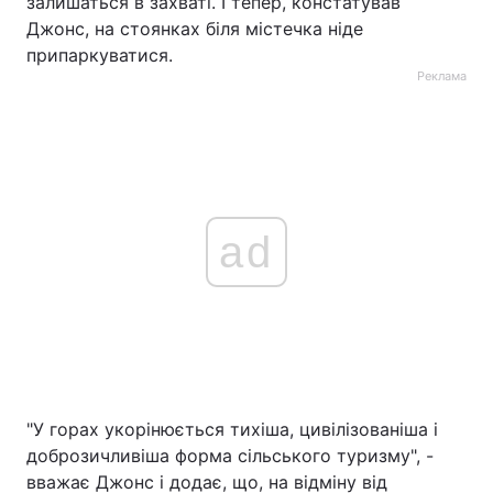
залишаться в захваті. І тепер, констатував
Джонс, на стоянках біля містечка ніде
припаркуватися.
Реклама
ad
"У горах укорінюється тихіша, цивілізованіша і
доброзичливіша форма сільського туризму", -
вважає Джонс і додає, що, на відміну від