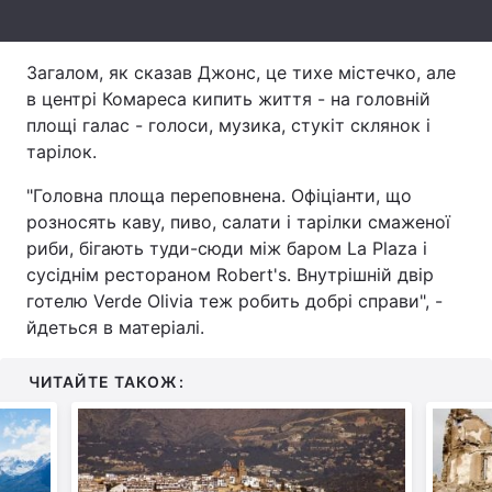
Тема оформлення
Загалом, як сказав Джонс, це тихе містечко, але
в центрі Комареса кипить життя - на головній
площі галас - голоси, музика, стукіт склянок і
тарілок.
"Головна площа переповнена. Офіціанти, що
розносять каву, пиво, салати і тарілки смаженої
риби, бігають туди-сюди між баром La Plaza і
сусіднім рестораном Robert's. Внутрішній двір
готелю Verde Olivia теж робить добрі справи", -
йдеться в матеріалі.
ЧИТАЙТЕ ТАКОЖ: