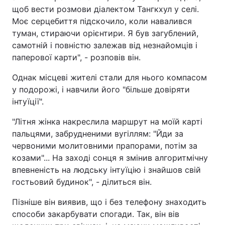
щоб вести розмови діалектом Тангкхул у селі.
Моє серцебиття підскочило, коли навалився
туман, стираючи орієнтири. Я був загублений,
самотній і повністю залежав від незнайомців і
паперової карти", - розповів він.
Однак місцеві жителі стали для нього компасом
у подорожі, і навчили його "більше довіряти
інтуїції".
"Літня жінка накреслила маршрут на моїй карті
пальцями, забрудненими вугіллям: "Йди за
червоними молитовними прапорами, потім за
козами"... На заході сонця я змінив алгоритмічну
впевненість на людську інтуїцію і знайшов свій
гостьовий будинок", - ділиться він.
Пізніше він виявив, що і без телефону знаходить
способи закарбувати спогади. Так, він вів