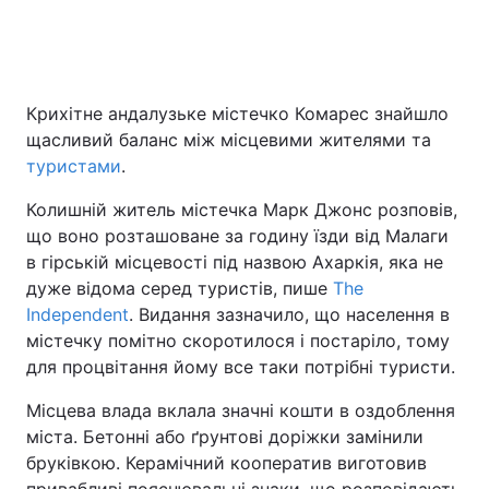
Головна
Війна
Крихітне андалузьке містечко Комарес знайшло
щасливий баланс між місцевими жителями та
Україна
Політика
туристами
.
Економіка
Світ
Колишній житель містечка Марк Джонс розповів,
що воно розташоване за годину їзди від Малаги
Спорт
Наука
в гірській місцевості під назвою Ахаркія, яка не
Техно і зв'язок
Лайт
дуже відома серед туристів, пише
The
Independent
. Видання зазначило, що населення в
Зброя
Інциденти
містечку помітно скоротилося і постаріло, тому
для процвітання йому все таки потрібні туристи.
Здоров'я
Туризм
Місцева влада вклала значні кошти в оздоблення
Цікавинки
Погода
міста. Бетонні або ґрунтові доріжки замінили
бруківкою. Керамічний кооператив виготовив
Екологія
Регіони