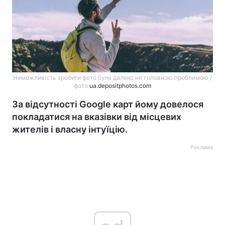
Неможливість зробити фото була далеко не головною проблемою /
фото
ua.depositphotos.com
За відсутності Google карт йому довелося
покладатися на вказівки від місцевих
жителів і власну інтуїцію.
Реклама