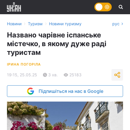
›
›
Новини
Туризм
Новини туризму
рус
Названо чарівне іспанське
містечко, в якому дуже раді
туристам
ІРИНА ПОГОРІЛА
19:15, 25.05.25
3 хв.
25183
Підпишіться на нас в Google