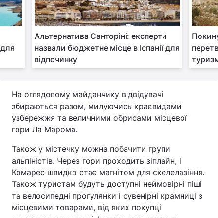
Альтернатива Санторіні: експерти
Покину
 для
назвали бюджетне місце в Іспанії для
перетв
відпочинку
туризм
На оглядовому майданчику відвідувачі
збираються разом, милуючись краєвидами
узбережжя та величними обрисами місцевої
гори Ла Марома.
Також у містечку можна побачити групи
альпіністів. Через гори проходить зіплайн, і
Комарес швидко стає магнітом для скелелазіння.
Також туристам будуть доступні неймовірні піші
та велосипедні прогулянки і сувенірні крамниці з
місцевими товарами, від яких покупці