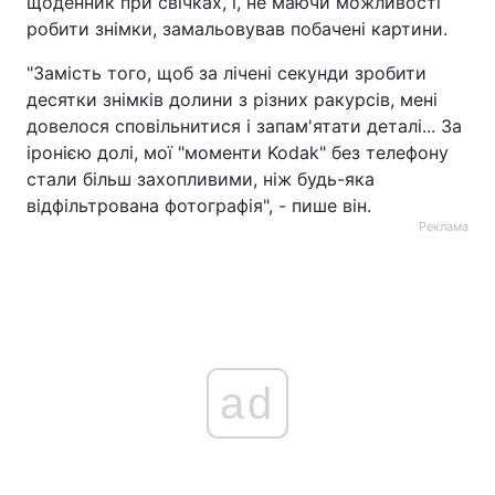
щоденник при свічках, і, не маючи можливості
робити знімки, замальовував побачені картини.
"Замість того, щоб за лічені секунди зробити
десятки знімків долини з різних ракурсів, мені
довелося сповільнитися і запам'ятати деталі... За
іронією долі, мої "моменти Kodak" без телефону
стали більш захопливими, ніж будь-яка
відфільтрована фотографія", - пише він.
Реклама
ad