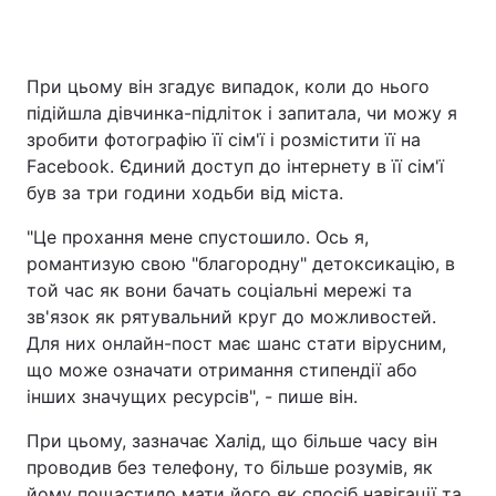
При цьому він згадує випадок, коли до нього
підійшла дівчинка-підліток і запитала, чи можу я
зробити фотографію її сім'ї і розмістити її на
Facebook. Єдиний доступ до інтернету в її сім'ї
був за три години ходьби від міста.
"Це прохання мене спустошило. Ось я,
романтизую свою "благородну" детоксикацію, в
той час як вони бачать соціальні мережі та
зв'язок як рятувальний круг до можливостей.
Для них онлайн-пост має шанс стати вірусним,
що може означати отримання стипендії або
інших значущих ресурсів", - пише він.
При цьому, зазначає Халід, що більше часу він
проводив без телефону, то більше розумів, як
йому пощастило мати його як спосіб навігації та