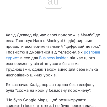
ad
Халід Джавед під час своєї подорожі з Мумбаї до
села Тангкхул Нага в Маніпурі (Індія) вирішив
провести експериментальний "цифровий детокс"
і повністю відмовитися від телефону. Як
розповів
турист
в есе для
Business Insider
, під час цього
експерименту він зіткнувся з багатьма
труднощами, однак також виніс для себе кілька
несподівано цінних уроків.
Як зазначає Халід, перша година без телефону
була "схожа на крок у безмовну порожнечу".
"Не було Google Maps, щоб розшифрувати
звивисті гірські стежки, і не було перекладача,