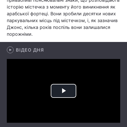
привабливі пояснювальні знаки, що розповідають
історію містечка з моменту його виникнення як
Лонгріди
арабської фортеці. Вони зробили десятки нових
паркувальних місць під містечком, і, як зазначив
Відео з Youtube
Статті
Джонс, кілька років поспіль вони залишалися
порожніми.
Інтерв'ю
Думки
ВІДЕО ДНЯ
Архів
Вакансії
Контакти
Послуги
Play
Video