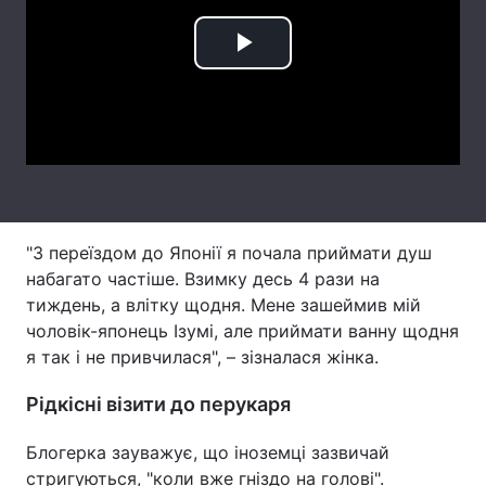
Тема оформлення
Play
Video
"З переїздом до Японії я почала приймати душ
набагато частіше. Взимку десь 4 рази на
тиждень, а влітку щодня. Мене зашеймив мій
чоловік-японець Ізумі, але приймати ванну щодня
я так і не привчилася", – зізналася жінка.
Рідкісні візити до перукаря
Блогерка зауважує, що іноземці зазвичай
стригуються, "коли вже гніздо на голові".