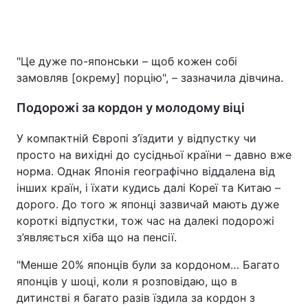
"Це дуже по-японськи – щоб кожен собі
замовляв [окрему] порцію", – зазначила дівчина.
Подорожі за кордон у молодому віці
У компактній Європі з’їздити у відпустку чи
просто на вихідні до сусідньої країни – давно вже
норма. Однак Японія географічно віддалена від
інших країн, і їхати кудись далі Кореї та Китаю –
дорого. До того ж японці зазвичай мають дуже
короткі відпустки, тож час на далекі подорожі
з’являється хіба що на пенсії.
"Менше 20% японців були за кордоном… Багато
японців у шоці, коли я розповідаю, що в
дитинстві я багато разів їздила за кордон з