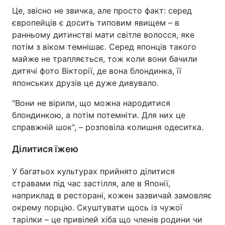
Це, звісно не звичка, але просто факт: серед
європейців є досить типовим явищем – в
ранньому дитинстві мати світле волосся, яке
потім з віком темнішає. Серед японців такого
майже не трапляється, тож коли вони бачили
дитячі фото Вікторії, де вона блондинка, її
японських друзів це дуже дивувало.
"Вони не вірили, що можна народитися
блондинкою, а потім потемніти. Для них це
справжній шок", – розповіла колишня одеситка.
Ділитися їжею
У багатьох культурах прийнято ділитися
стравами під час застілля, але в Японії,
наприклад в ресторані, кожен зазвичай замовляє
окрему порцію. Скуштувати щось із чужої
тарілки – це привілей хіба що членів родини чи