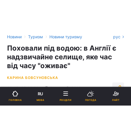
›
›
Новини
Туризм
Новини туризму
рус
Поховали під водою: в Англії є
надзвичайне селище, яке час
від часу "оживає"
КАРИНА БОВСУНОВСЬКА
03:45, 25.03.26
3 хв.
3310
RU
МОВА
ГОЛОВНА
РОЗДІЛИ
ПОГОДА
ЛАЙТ
Підпишіться на нас в Google