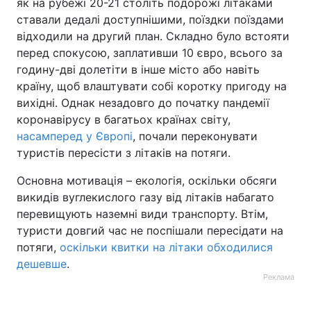
як на рубежі 20-21 століть подорожі літаками
ставали дедалі доступнішими, поїздки поїздами
відходили на другий план. Складно було встояти
перед спокусою, заплативши 10 євро, всього за
годину-дві долетіти в інше місто або навіть
країну, щоб влаштувати собі коротку пригоду на
вихідні. Однак незадовго до початку пандемії
коронавірусу в багатьох країнах світу,
насамперед у Європі
, почали переконувати
туристів пересісти з літаків на потяги.
Основна мотивація – екологія, оскільки обсяги
викидів вуглекислого газу від літаків набагато
перевищують наземні види транспорту. Втім,
туристи довгий час не поспішали пересідати на
потяги,
оскільки квитки на літаки обходилися
дешевше
.
Реклама