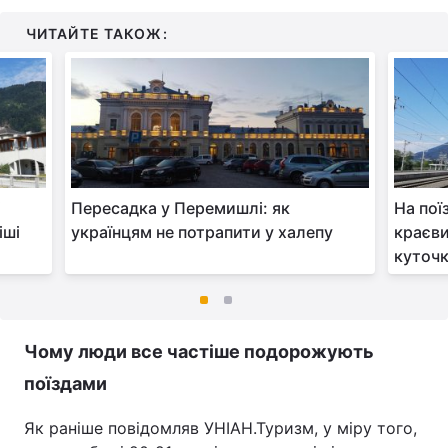
ЧИТАЙТЕ ТАКОЖ:
і
Пересадка у Перемишлі: як
На пої
іші
українцям не потрапити у халепу
краєви
куточк
Чому люди все частіше подорожують
поїздами
Як раніше повідомляв УНІАН.Туризм, у міру того,