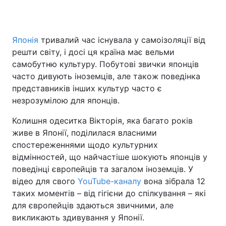
Японія
тривалий час існувала у самоізоляції від
Головна
Війна
решти світу, і досі ця країна має вельми
самобутню культуру. Побутові звички японців
Україна
Політика
часто дивують іноземців, але також поведінка
представників інших культур часто є
Економіка
Світ
незрозумілою для японців.
Спорт
Наука
Колишня одеситка Вікторія, яка багато років
живе в Японії, поділилася власними
Техно і зв'язок
Лайт
спостереженнями щодо культурних
Зброя
Інциденти
відмінностей, що найчастіше шокують японців у
поведінці європейців та загалом іноземців. У
Здоров'я
Туризм
відео для свого
YouTube-каналу
вона зібрала 12
таких моментів – від гігієни до спілкування – які
Цікавинки
Погода
для європейців здаються звичними, але
викликають здивування у Японії.
Екологія
Регіони