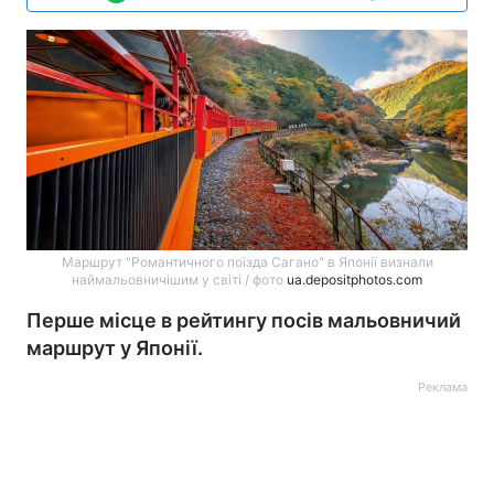
Маршрут "Романтичного поїзда Сагано" в Японії визнали
наймальовничішим у світі / фото
ua.depositphotos.com
Перше місце в рейтингу посів мальовничий
маршрут у Японії.
Реклама