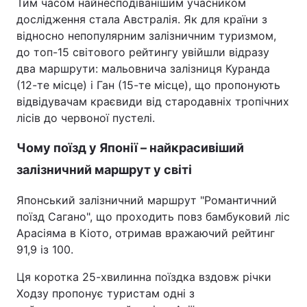
Тим часом найнесподіванішим учасником
дослідження стала Австралія. Як для країни з
відносно непопулярним залізничним туризмом,
до топ-15 світового рейтингу увійшли відразу
два маршрути: мальовнича залізниця Куранда
(12-те місце) і Ган (15-те місце), що пропонують
відвідувачам краєвиди від стародавніх тропічних
лісів до червоної пустелі.
Чому поїзд у Японії – найкрасивіший
залізничний маршрут у світі
Японський залізничний маршрут "Романтичний
поїзд Сагано", що проходить повз бамбуковий ліс
Арасіяма в Кіото, отримав вражаючий рейтинг
91,9 із 100.
Ця коротка 25-хвилинна поїздка вздовж річки
Ходзу пропонує туристам одні з