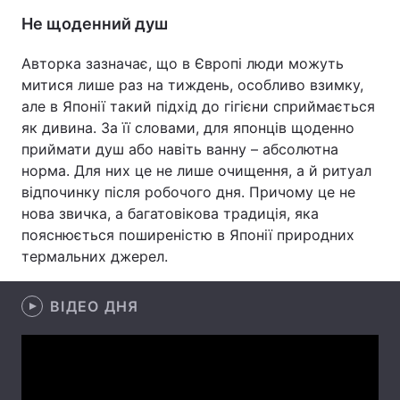
Не щоденний душ
Лонгріди
Авторка зазначає, що в Європі люди можуть
митися лише раз на тиждень, особливо взимку,
Відео з Youtube
Статті
але в Японії такий підхід до гігієни сприймається
Інтерв'ю
Думки
як дивина. За її словами, для японців щоденно
приймати душ або навіть ванну – абсолютна
Архів
Вакансії
норма. Для них це не лише очищення, а й ритуал
відпочинку після робочого дня. Причому це не
Контакти
нова звичка, а багатовікова традиція, яка
пояснюється поширеністю в Японії природних
Послуги
термальних джерел.
ВІДЕО ДНЯ