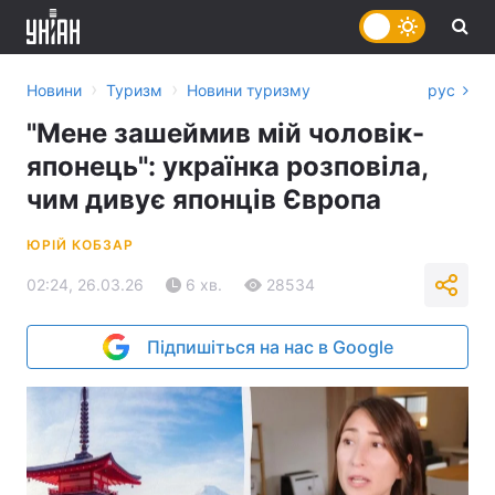
›
›
Новини
Туризм
Новини туризму
рус
"Мене зашеймив мій чоловік-
японець": українка розповіла,
чим дивує японців Європа
ЮРІЙ КОБЗАР
02:24, 26.03.26
6 хв.
28534
Підпишіться на нас в Google