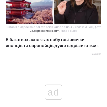
Вікторія з Одеси вже багато років живе в Японії / колаж УНІАН, фото
ua.depositphotos.com
, кадр з відео
В багатьох аспектах побутові звички
японців та європейців дуже відрізняються.
Реклама
ad