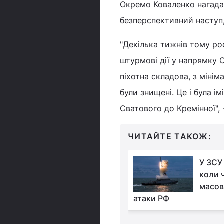
Окремо Коваленко нагадав
безперспективний наступ,
"Декілька тижнів тому ро
штурмові дії у напрямку 
піхотна складова, з міні
були знищені. Це і була і
Сватового до Кремінної", 
ЧИТАЙТЕ ТАКОЖ:
У розвідці Британії
У ЗСУ
розповіли, де Росія
коли 
готується до
масов
упу ЗСУ
атаки РФ