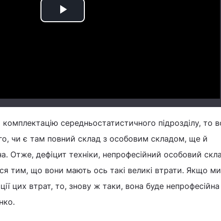
Play
Video
 комплектацію середньостатистичного підрозділу, то в
ого, чи є там повний склад з особовим складом, ще й
. Отже, дефіцит техніки, непрофесійний особовий склад.
ься тим, що вони мають ось такі великі втрати. Якщо м
ії цих втрат, то, знову ж таки, вона буде непрофесійна
нко.