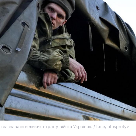
зазнавати великих втрат у війні з Україною / t.me/infosprotyv