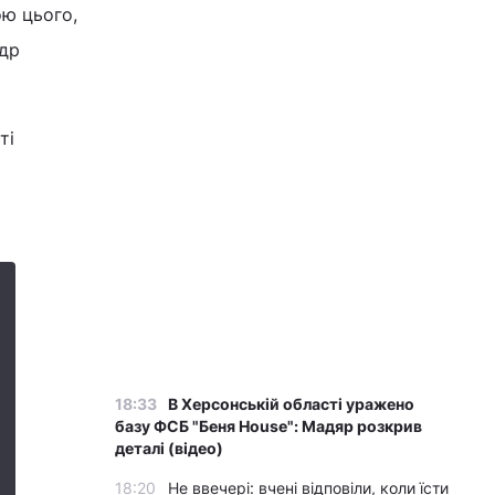
ою цього,
др
ті
18:33
В Херсонській області уражено
базу ФСБ "Беня House": Мадяр розкрив
деталі (відео)
18:20
Не ввечері: вчені відповіли, коли їсти