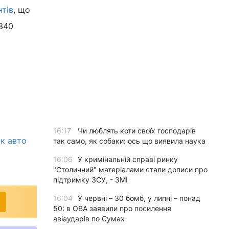
нтів
, що
 340
16:17
Чи люблять коти своїх господарів
ок авто
так само, як собаки: ось що виявила наука
16:06
У кримінальній справі ринку
"Столичний" матеріалами стали дописи про
підтримку ЗСУ, - ЗМІ
16:04
У червні – 30 бомб, у липні – понад
50: в ОВА заявили про посилення
авіаударів по Сумах