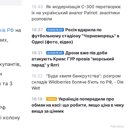
16:49
Як модернізація С-300 перетворює
їх на український аналог Patriot: аналітики
розповіли
хів РФ
на
16:37
Росія вдарила по
ОНОВЛЕНО
футбольному стадіону "Чорноморець" в
вих,
Одесі (фото, відео)
16:31
Дрони вже пів доби
ОНОВЛЕНО
атакують Крим: ГУР провів "морський
упантів,
парад" у Ялті
и
16:22
"Буде хвиля банкрутства": розгром
складів Wildberries боляче бʼють по РФ, - Die
 та 3
Welt
16:18
Українців попередили про
УНІАН
обман на касі: що робити, якщо ціна в чеку
 РФ
вища за цінник
і колону
Реклама