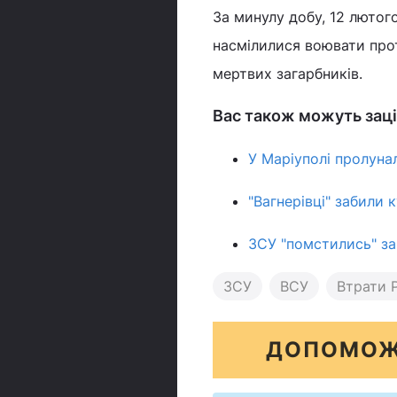
За минулу добу, 12 лютого
насмілилися воювати проти
мертвих загарбників.
Вас також можуть заці
У Маріуполі пролунал
"Вагнерівці" забили
ЗСУ "помстились" за 
ЗСУ
ВСУ
Втрати Р
ДОПОМОЖ