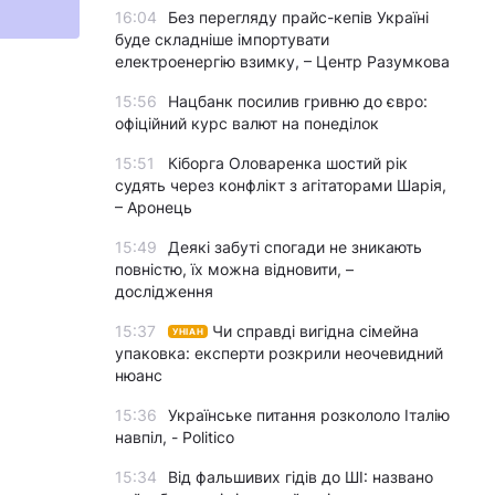
16:04
Без перегляду прайс-кепів Україні
буде складніше імпортувати
електроенергію взимку, – Центр Разумкова
15:56
Нацбанк посилив гривню до євро:
офіційний курс валют на понеділок
15:51
Кіборга Оловаренка шостий рік
судять через конфлікт з агітаторами Шарія,
– Аронець
15:49
Деякі забуті спогади не зникають
повністю, їх можна відновити, –
дослідження
15:37
Чи справді вигідна сімейна
УНІАН
упаковка: експерти розкрили неочевидний
нюанс
15:36
Українське питання розкололо Італію
навпіл, - Politico
15:34
Від фальшивих гідів до ШІ: названо