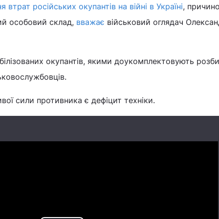
я втрат російських окупантів на війні в Україні
, причин
ний особовий склад,
вважає
військовий оглядач Олексан
білізованих окупантів, якими доукомплектовують розби
ьковослужбовців.
ої сили противника є дефіцит техніки.