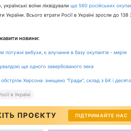
, українські воїни ліквідували
ще 560 російських окупа
 України. Всього втрати Росії в Україні зросли до 138
кавити новини:
и потужні вибухи, є влучання в базу окупантів - мерія
 кувалдою ще одного завербованого зека
обстріли Херсона: знищено "Гради", склад з БК і десят
осії в Україні
ІТЬ ПРОЄКТУ
ПІДТРИМАЙТЕ НАС