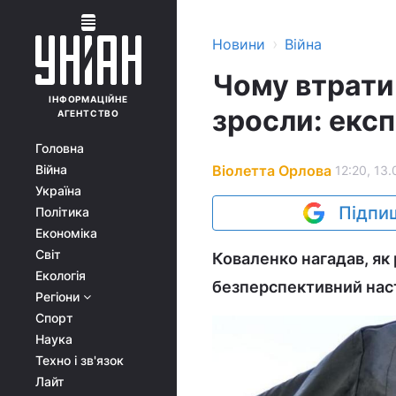
›
Новини
Війна
Чому втрати р
ІНФОРМАЦІЙНЕ
зросли: експ
АГЕНТСТВО
Головна
Віолетта Орлова
Війна
12:20, 13.
Україна
Підпиш
Політика
Економіка
Світ
Коваленко нагадав, як
Екологія
безперспективний наст
Регіони
Спорт
Наука
Техно і зв'язок
Лайт