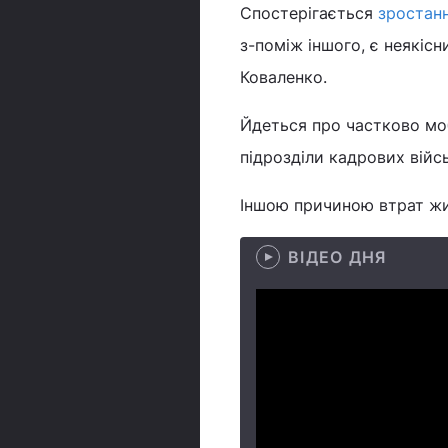
Спостерігається
зростанн
з-поміж іншого, є неякіс
Коваленко.
Йдеться про частково мо
підрозділи кадрових війс
Іншою причиною втрат жив
ВІДЕО ДНЯ