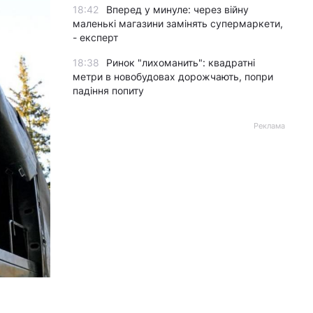
18:42
Вперед у минуле: через війну
маленькі магазини замінять супермаркети,
- експерт
18:38
Ринок "лихоманить": квадратні
метри в новобудовах дорожчають, попри
падіння попиту
Реклама