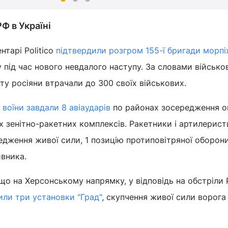
РФ в Україні
нтарі Politico
підтвердили розгром 155-ї бригади морпі
під час нового невдалого наступу. За словами військо
ту росіяни втрачали до 300 своїх військових.
 воїни завдали 8 авіаударів
по районах зосередження ок
х зенітно-ракетних комплексів. Ракетники і артилерист
едження живої сили, 1 позицію протиповітряної оборони
ивника.
 що на Херсонському напрямку, у відповідь на обстріли
ли три установки "Град"
, скупчення живої сили ворога 