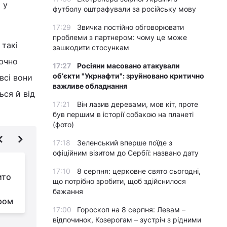
 у
футболу оштрафували за російську мову
17:29
Звичка постійно обговорювати
проблеми з партнером: чому це може
 такі
зашкодити стосункам
лючно
17:27
Росіяни масовано атакували
обʼєкти "Укрнафти": зруйновано критично
всі вони
важливе обладнання
ься й від
17:21
Він лазив деревами, мов кіт, проте
був першим в історії собакою на планеті
(фото)
17:18
Зеленський вперше поїде з
офіційним візитом до Сербії: названо дату
У розвідці Британії
17:10
8 серпня: церковне свято сьогодні,
ито
розповіли, де Росія
що потрібно зробити, щоб здійснилося
готується до
бажання
аром
контрнаступу ЗСУ
а
17:00
Гороскоп на 8 серпня: Левам –
відпочинок, Козерогам – зустріч з рідними