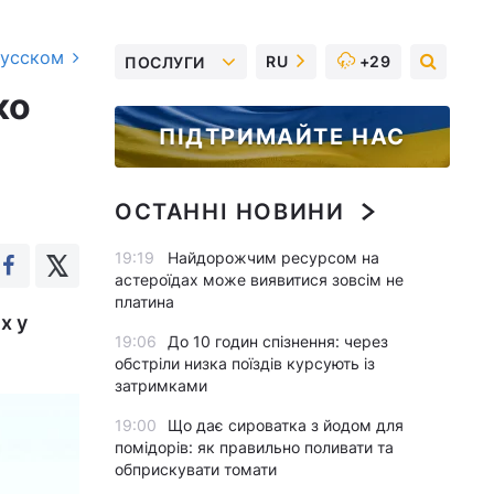
русском
RU
+29
ПОСЛУГИ
ко
ПІДТРИМАЙТЕ НАС
ОСТАННІ НОВИНИ
19:19
Найдорожчим ресурсом на
астероїдах може виявитися зовсім не
платина
х у
19:06
До 10 годин спізнення: через
обстріли низка поїздів курсують із
затримками
19:00
Що дає сироватка з йодом для
помідорів: як правильно поливати та
обприскувати томати