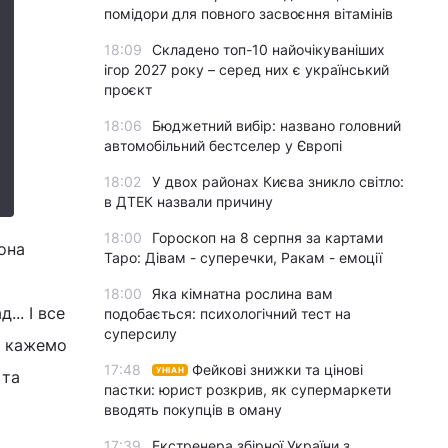
помідори для повного засвоєння вітамінів
18:09
Складено топ-10 найочікуваніших
ігор 2027 року – серед них є український
проєкт
18:06
Бюджетний вибір: названо головний
автомобільний бестселер у Європі
18:02
У двох районах Києва зникло світло:
в ДТЕК назвали причину
18:00
Гороскоп на 8 серпня за картами
она
Таро: Дівам - суперечки, Ракам - емоції
18:00
Яка кімнатна рослина вам
.. І все
подобається: психологічний тест на
суперсилу
и кажемо
17:48
Фейкові знижки та цінові
УНІАН
 та
пастки: юрист розкрив, як супермаркети
вводять покупців в оману
17:39
Екстренера збірної України з