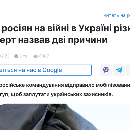
читать на 
осіян на війні в Україні різ
ерт назвав дві причини
02.23
3 хв.
6387
іться на нас в Google
 російське командування відправило мобілізовани
уп, щоб заплутати українських захисників.