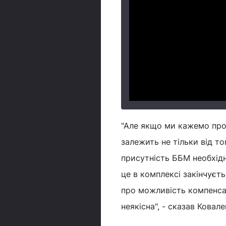
"Але якщо ми кажемо про
залежить не тільки від т
присутність ББМ необхідна
це в комплексі закінчуєт
про можливість компенсац
неякісна", - сказав Ковале