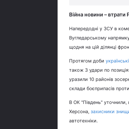
Війна новини – втрати 
Напередодні у ЗСУ в коме
Вугледарському напрямку 
щодня на цій ділянці фрон
Протягом доби
українські
також 3 удари по позиція
уразили 10 районів зосер
склади боєприпасів прот
В ОК "Південь" уточнили,
Херсона,
захисники знищи
автотехніки.