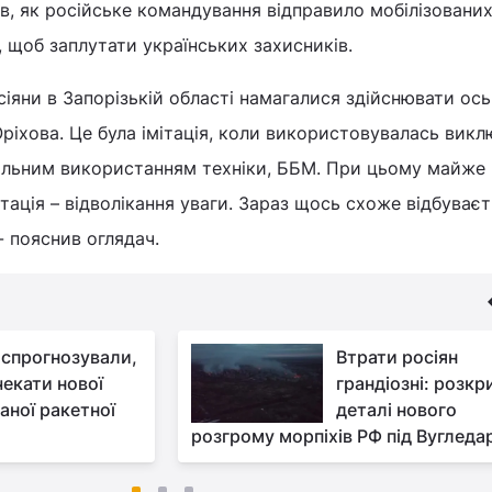
, як російське командування відправило мобілізованих
 щоб заплутати українських захисників.
сіяни в Запорізькій області намагалися здійснювати ось
Оріхова. Це була імітація, коли використовувалась вик
мальним використанням техніки, ББМ. При цьому майже 
мітація – відволікання уваги. Зараз щось схоже відбуваєт
- пояснив оглядач.
 спрогнозували,
Втрати росіян
чекати нової
грандіозні: розкр
аної ракетної
деталі нового
розгрому морпіхів РФ під Вуглед