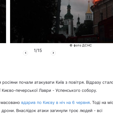
© фото ДСНС
1
/
15
я росіяни почали атакувати Київ з повітря. Відразу стал
ї Києво-печерської Лаври - Успенського собору.
г масовано
вдарив по Києву в ніч на 6 червня
. Тоді на мі
і дрони. Внаслідок атаки загинули троє людей - всі