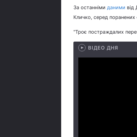
За останніми
даними
від
Кличко, серед поранених є
"Троє постраждалих перебу
ВІДЕО ДНЯ