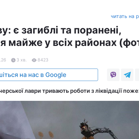
читать на 
у: є загиблі та поранені,
 майже у всіх районах (фо
.26
3 хв.
8423
іться на нас в Google
ерської лаври тривають роботи з ліквідації поже