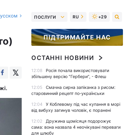
русском
RU
+29
ПОСЛУГИ
ПІДТРИМАЙТЕ НАС
то)
ОСТАННІ НОВИНИ
12:08
Росія почала використовувати
збільшену версію "Гербери", - Флеш
12:05
Смачна сирна запіканка з рисом:
жі.
старовинний рецепт по-українськи
12:04
У Коблевому під час купання в морі
від вибуху загинув чоловік, є поранені
12:02
Дружина щомісяця подорожує
сама: вона назвала 4 неочікувані переваги
для шлюбу