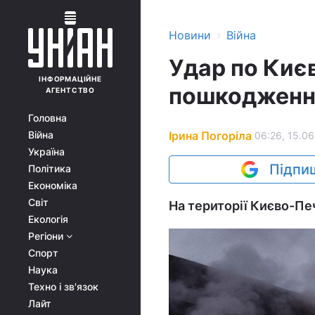
›
Новини
Війна
Удар по Києв
ІНФОРМАЦІЙНЕ
пошкодження
АГЕНТСТВО
Головна
Ірина Погоріла
Війна
06:26, 15.06
Україна
Підпиш
Політика
Економіка
Світ
На території Києво-Печ
Екологія
Регіони
Спорт
Наука
Техно і зв'язок
Лайт