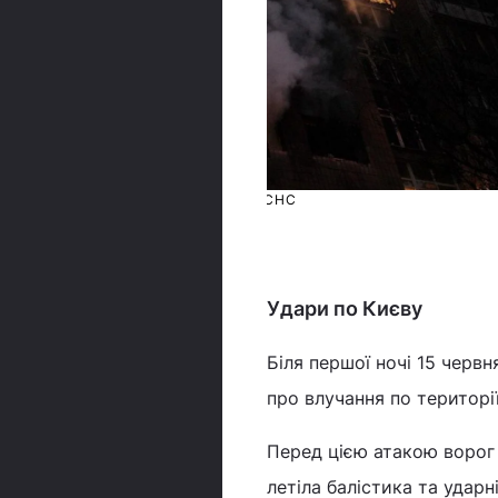
© фото ДСНС
Удари по Києву
Біля першої ночі 15 червн
про влучання по територі
Перед цією атакою воро
летіла балістика та ударн