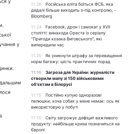
ься у
11:26
Російська еліта боїться ФСБ, яка
дедалі більше виходить з-під контролю, -
Bloomberg
и.
11:24
Facebook, дрон і самокат у XVII
столітті: винаходи Ореста із серіалу
ської
"Пригоди козака Виговського", які
учання у
випередили час
11:20
Як уникнути штрафу за перевищення
норм багажу: шість практичних порад
динки.
11:16
Загроза для України: журналісти
створили мапу зі 150 військовими
одальшим
обʼєктам в Білорусі
алося
11:15
Постійно купую одноразові
пелюшки, хоча собак у мене немає: ось як
використовую у побуті
й
11:10
Світу загрожує дефіцит важливого
продукту: найбільше криза позначиться на
Європі