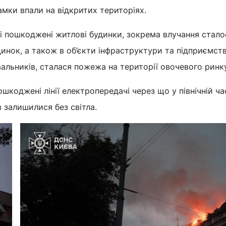
мки впали на відкритих територіях.
 пошкоджені житлові будинки, зокрема влучання стало
нок, а також в об’єкти інфраструктури та підприємств
альників, сталася пожежа на території овочевого ринк
шкоджені лінії електропередачі через що у північній ча
в залишилися без світла.