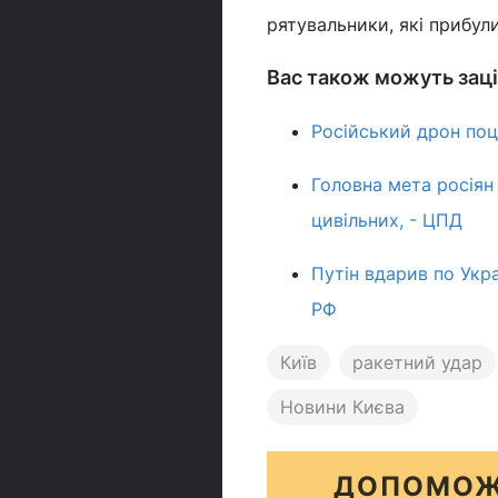
рятувальники, які прибули
Вас також можуть заці
Російський дрон поці
Головна мета росіян 
цивільних, - ЦПД
Путін вдарив по Укра
РФ
Київ
ракетний удар
Новини Києва
ДОПОМОЖ