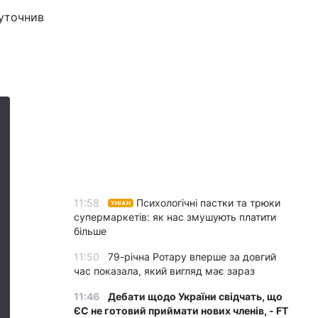
 уточнив
11:58
Психологічні пастки та трюки
УНІАН
супермаркетів: як нас змушують платити
більше
11:50
79-річна Ротару вперше за довгий
час показала, який вигляд має зараз
11:46
Дебати щодо України свідчать, що
ЄС не готовий приймати нових членів, - FT