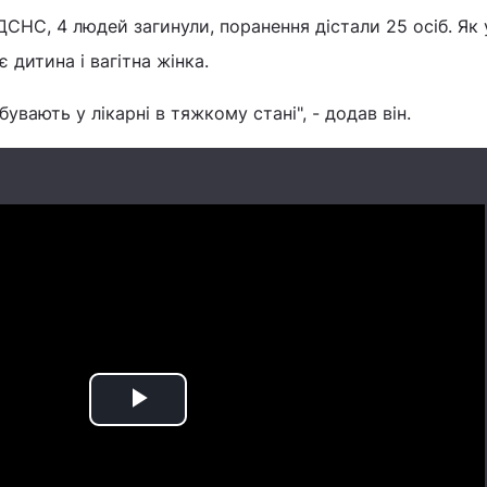
 ДСНС, 4 людей загинули, поранення дістали 25 осіб. Як
 дитина і вагітна жінка.
вають у лікарні в тяжкому стані", - додав він.
Play
Video