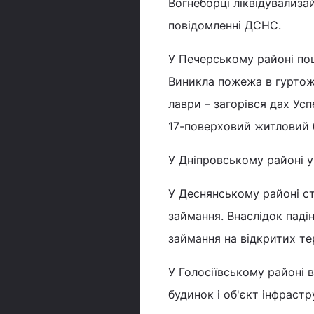
Вогнеборці ліквідувализа
повідомленні ДСНС.
У Печерському районі пош
Виникла пожежа в гуртож
лаври – загорівся дах Ус
17-поверховий житловий б
У Дніпровському районі у
У Деснянському районі с
займання. Внаслідок паді
займання на відкритих те
У Голосіївському районі
будинок і об'єкт інфрастр