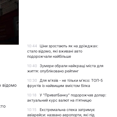
10:44
Ціни зростають як на дріжджах:
© фото ДС
стало відомо, які вживані авто
подорожчали найбільше
10:40
Зумери обрали найкращі міста для
життя: опубліковано рейтинг
10:30
Для м’язів - не тільки м’ясо: ТОП-5
о відомо
фруктів із найвищим вмістом білка
10:18
У "ПриватБанку" подорожчав долар:
актуальний курс валют на п’ятницю
сто
10:15
Екстремальна спека затримує
авіарейси: названо аеропорти, які під