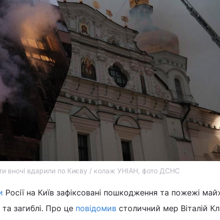
и вночі вдарили по Києву / колаж УНІАН, фото ДСНС
и
Росії на Київ зафіксовані пошкодження та пожежі майж
 та загиблі. Про це
повідомив
столичний мер Віталій Кл