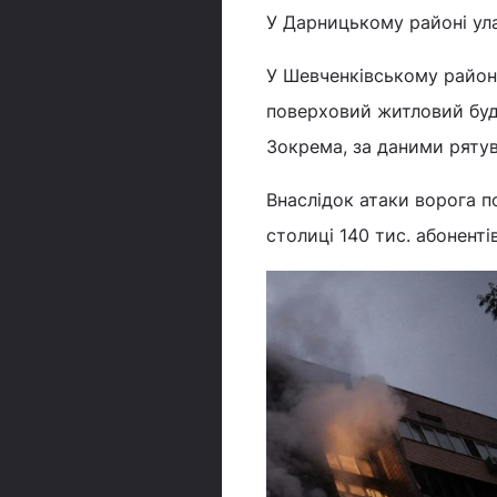
У Дарницькому районі ула
У Шевченківському районі
поверховий житловий буди
Зокрема, за даними рятув
Внаслідок атаки ворога по
столиці 140 тис. абоненті