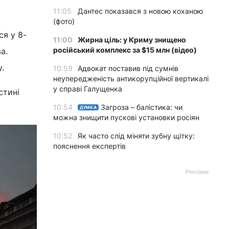
11:05
Дантес показався з новою коханою
(фото)
ся у 8-
11:00
Жирна ціль: у Криму знищено
російський комплекс за $15 млн (відео)
а.
у.
10:59
Адвокат поставив під сумнів
неупередженість антикорупційної вертикалі
у справі Галущенка
стині
10:54
Загроза – балістика: чи
ДУМКА
можна знищити пускові установки росіян
10:52
Як часто слід міняти зубну щітку:
пояснення експертів
Реклама