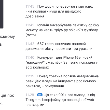
11:45
Помідори почервоніють миттєво:
чим поливати кущі для швидкого
дозрівання
11:42
Іспанія викарбувала пам'ятну срібну
монету на честь тріумфу збірної з футболу
(фото)
онському
11:42
687 тисяч сонячних панелей
в
допомогли місту пережити три урагани
11:40
Конкурент для iPhone 16e: новий
"народний" смартфон Samsung показали у
всіх кольорах
11:39
Понад третина поляків невдоволена
реакцією влади на інцидент з російською
ракетою, – опитування
11:28
Що таке 001k.bot сьогодні: від
ція про
НК
Telegram-інтерфейсу до повноцінної web-
к.
платформи