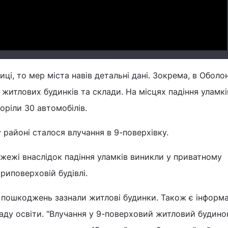
і, то мер міста навів детальні дані. Зокрема, в Обол
 житлових будинків та склади. На місцях падіння уламкі
оріли 30 автомобілів.
районі сталося влучання в 9-поверхівку.
жежі внаслідок падіння уламків виникли у приватному
риповерховій будівлі.
 пошкоджень зазнали житлові будинки. Також є інформа
аду освіти. "Влучання у 9-поверховий житловий будино