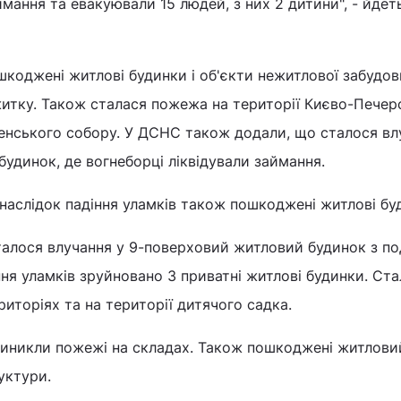
ймання та евакуювали 15 людей, з них 2 дитини", - йдет
коджені житлові будинки і об'єкти нежитлової забудов
итку. Також сталася пожежа на території Києво-Печер
пенського собору. У ДСНС також додали, що сталося вл
удинок, де вогнеборці ліквідували займання.
наслідок падіння уламків також пошкоджені житлові бу
талося влучання у 9-поверховий житловий будинок з п
ння уламків зруйновано 3 приватні житлові будинки. Ст
риторіях та на території дитячого садка.
 виникли пожежі на складах. Також пошкоджені житлови
уктури.