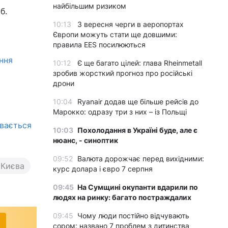
найбільшим ризиком
б.
10:13
З вересня черги в аеропортах
Європи можуть стати ще довшими:
правила EES посилюються
ання
10:12
Є ще багато цілей: глава Rheinmetall
зробив жорсткий прогноз про російські
дрони
10:04
Ryanair додав ще більше рейсів до
Марокко: одразу три з них – із Польщі
ивається
10:03
Похолодання в Україні буде, але є
нюанс, - синоптик
09:52
Валюта дорожчає перед вихідними:
 Києва
курс долара і євро 7 серпня
09:45
На Сумщині окупанти вдарили по
людях на ринку: багато постраждалих
09:45
Чому люди постійно відчувають
сором: названо 7 проблем з дитинства