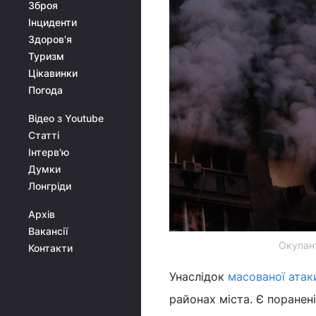
Зброя
Інциденти
Здоров'я
Туризм
Цікавинки
Погода
Відео з Youtube
Статті
Інтерв'ю
Думки
Лонгріди
Архів
Вакансії
Окупант
Контакти
Унаслідок
масованої атак
районах міста. Є поранені