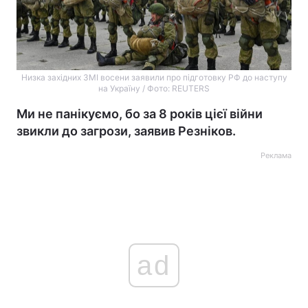
Низка західних ЗМІ восени заявили про підготовку РФ до наступу
на Україну / Фото: REUTERS
Ми не панікуємо, бо за 8 років цієї війни
звикли до загрози, заявив Резніков.
Реклама
ad