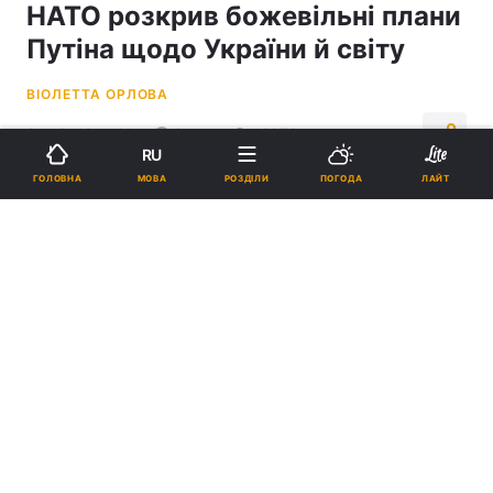
НАТО розкрив божевільні плани
Путіна щодо України й світу
ВІОЛЕТТА ОРЛОВА
20:19, 19.11.21
2 хв.
12373
RU
МОВА
ГОЛОВНА
РОЗДІЛИ
ПОГОДА
ЛАЙТ
Підпишіться на нас в Google
Табах каже, що Путін "отруєний владою" / REUTERS