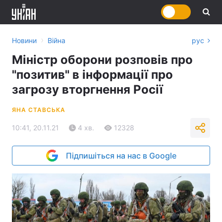
›
Новини
Війна
рус
Міністр оборони розповів про
"позитив" в інформації про
загрозу вторгнення Росії
ЯНА СТАВСЬКА
10:41, 20.11.21
4 хв.
12328
Підпишіться на нас в Google