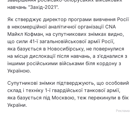
навчань "Захід-2021".
Як стверджує директор програми вивчення Росії
в некомерційної аналітичної організації CNA
Майкл Кофман, на супутникових знімках видно,
що сили 41-ї загальновійськової армії Росії,
яка базується в Новосибірську, не повернулися
на місце дислокації після навчань, а з'єдналися з
іншими російськими військами біля кордону з
Україною.
Супутникові знімки підтверджують, що особовий
склад і техніку 1-ї гвардійської танкової армії,
яка базується під Москвою, теж перекинули в бік
України.
Реклама