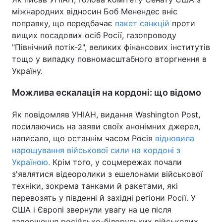
міжнародних відносин Боб Менендес вніс
поправку, що передбачає
пакет санкцій
проти
вищих посадових осіб Росії, газопроводу
"Північний потік-2", великих фінансових інститутів
тощо у випадку повномасштабного вторгнення в
Україну.
Можлива ескалація на кордоні: що відомо
Як повідомляв УНІАН, видання Washington Post,
посилаючись на заяви своїх анонімних джерел,
написало, що останнім часом Росія
відновила
нарощування військової сили на кордоні з
Україною.
Крім того, у соцмережах почали
з'являтися відеоролики з ешелонами військової
техніки, зокрема танками й ракетами, які
перевозять у південні й західні регіони Росії. У
США і Європі звернули увагу на це після
завершення російсько-білоруських військових