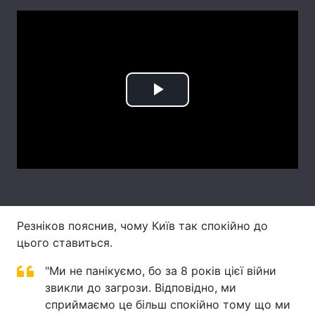
Лонгріди
Відео з Youtube
Статті
Інтерв'ю
Думки
Play
Архів
Вакансії
Video
Контакти
Послуги
Резніков пояснив, чому Київ так спокійно до
цього ставиться.
"Ми не панікуємо, бо за 8 років цієї війни
звикли до загрози. Відповідно, ми
сприймаємо це більш спокійно тому що ми