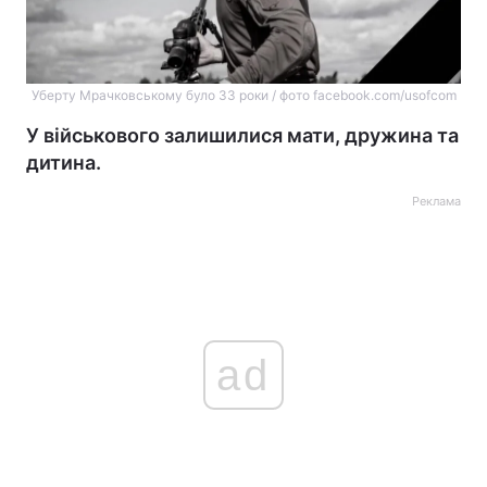
Уберту Мрачковському було 33 роки / фото facebook.com/usofcom
У військового залишилися мати, дружина та
дитина.
Реклама
ad