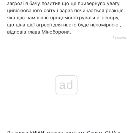
загрозі я бачу позитив що це привернуло увагу
цивілізованого світу і зараз починається реакція,
яка дає нам шанс продемонструвати агресору,
що ціна цієї агресії для нього буде непомірною", –
відповів глава Міноборони.
Реклама
ad
Як писав УНІАН, голова комітету Сенату США з