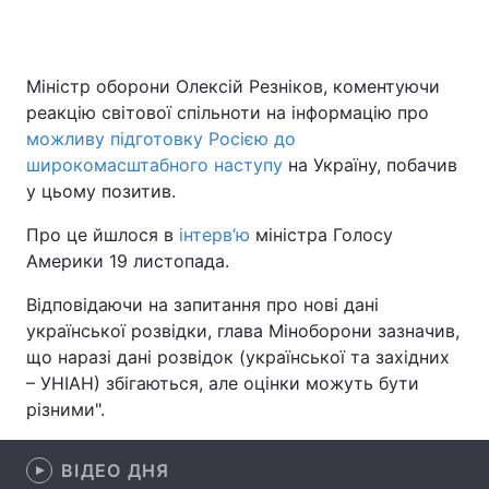
Міністр оборони Олексій Резніков, коментуючи
Головна
Війна
реакцію світової спільноти на інформацію про
можливу підготовку Росією до
Україна
Політика
широкомасштабного наступу
на Україну, побачив
у цьому позитив.
Економіка
Світ
Про це йшлося в
інтерв’ю
міністра Голосу
Спорт
Наука
Америки 19 листопада.
Техно і зв'язок
Лайт
Відповідаючи на запитання про нові дані
української розвідки, глава Міноборони зазначив,
Зброя
Інциденти
що наразі дані розвідок (української та західних
– УНІАН) збігаються, але оцінки можуть бути
Здоров'я
Туризм
різними".
Цікавинки
Погода
ВІДЕО ДНЯ
Екологія
Регіони