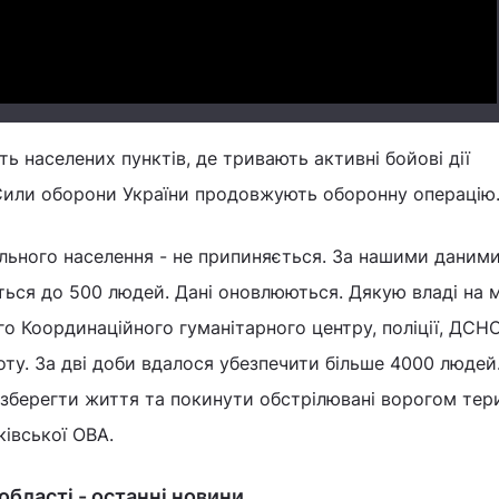
сть населених пунктів, де тривають активні бойові дії
Сили оборони України продовжують оборонну операцію
ільного населення - не припиняється. За нашими даними
ься до 500 людей. Дані оновлюються. Дякую владі на м
о Координаційного гуманітарного центру, поліції, ДСНС
оту. За дві доби вдалося убезпечити більше 4000 людей
зберегти життя та покинути обстрілювані ворогом терит
ківської ОВА.
 області - останні новини