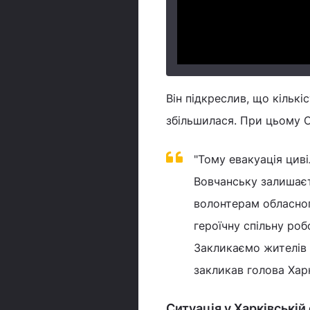
Він підкреслив, що кількі
збільшилася. При цьому 
"Тому евакуація цив
Вовчанську залишаєт
волонтерам обласног
героїчну спільну роб
Закликаємо жителів 
закликав голова Хар
Ситуація у Харківській