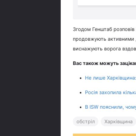
Згодом Генштаб розповів
продовжують активними ді
виснажують ворога вздовж 
Вас також можуть заціка
Не лише Харківщина:
Росія захопила кільк
В ISW пояснили, чом
обстріл
Харківщина