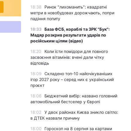
18:38
Ринок "лихоманить": квадратні
метри в новобудовах дорожчають, попри
падіння попиту
18:33
База ФСБ, кораблі та ЗРК "Бук":
Мадяр розкрив результати ударів по
російським цілям (відео)
18:20
Коли їсти помідори для повного
засвоєння вітамінів: вчені дали чітку
відповідь
18:09
Складено топ-10 найочікуваніших
ігор 2027 року – серед них є український
проєкт
18:06
Бюджетний вибір: названо головний
автомобільний бестселер у Європі
18:02
У двох районах Києва зникло світло:
в ДТЕК назвали причину
18:00
Гороскоп на 8 серпня за картами