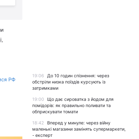
ни
і,
19:06
До 10 годин спізнення: через
ися РФ
обстріли низка поїздів курсують із
затримками
19:00
Що дає сироватка з йодом для
помідорів: як правильно поливати та
обприскувати томати
18:42
Вперед у минуле: через війну
маленькі магазини замінять супермаркети,
- експерт