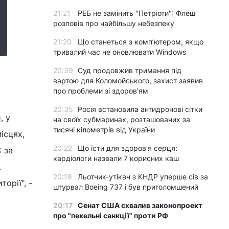
21:21
РЕБ не замінить "Петріоти": Флеш
розповів про найбільшу небезпеку
21:20
Що станеться з комп’ютером, якщо
тривалий час не оновлювати Windows
20:39
Суд продовжив тримання під
вартою для Коломойського, захист заявив
.
про проблеми зі здоров'ям
20:35
Росія встановила антидронові сітки
, у
на своїх субмаринах, розташованих за
тисячі кілометрів від України
ісцях,
20:22
Що їсти для здоров’я серця:
 за
кардіологи назвали 7 корисних каш
.
20:18
Льотчик-утікач з КНДР уперше сів за
орії", -
штурвал Boeing 737 і був приголомшений
20:17
Сенат США схвалив законопроект
про "пекельні санкції" проти РФ