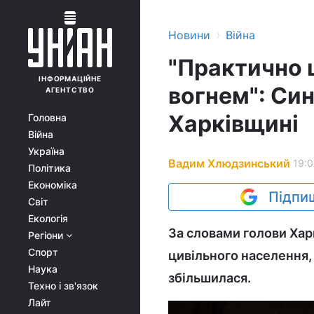
›
Новини
Війна
"Практично 
ІНФОРМАЦІЙНЕ
вогнем": Син
АГЕНТСТВО
Харківщині
Головна
Війна
Україна
Вадим Хлюдзинський
19:0
Політика
Економіка
Підпиш
Світ
Екологія
За словами голови Хар
Регіони
Спорт
цивільного населення, 
Наука
збільшилася.
Техно і зв'язок
Лайт