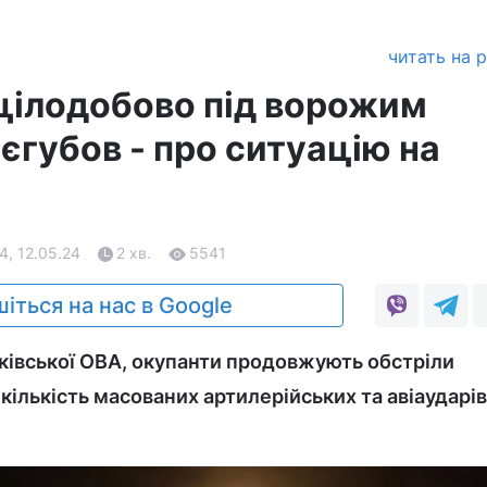
читать на 
цілодобово під ворожим
єгубов - про ситуацію на
4, 12.05.24
2 хв.
5541
іться на нас в Google
ківської ОВА, окупанти продовжують обстріли
кількість масованих артилерійських та авіаударів