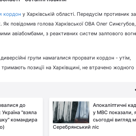
и кордон
у Харківській області. Передусім противник з
к. Як повідомив голова Харківської ОВА Олег Синєгубов,
ними авіабомбами, з реактивних систем залпового вогн
 диверсійні групи намагалися прорвати кордон - утім,
 тримають позицїі на Харківщині, не втрачено жодного
валися до
Апокаліптичні ка
 Україна "взяла
у МВС показали, 
шку" командира
сьогодні вигляд 
о)
Серебрянський ліс