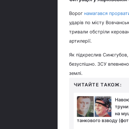
Ворог
намагався прорват
ударів по місту Вовчансь
тривали обстріли керова
артилерії.
Як підкреслив Синєгубов,
безуспішно. ЗСУ впевнено
землі.
ЧИТАЙТЕ ТАКОЖ:
"Дика ласка":
Навою
українські пілоти
труни:
використовують
на му
А для ударів по російській
танкового взводу (фот