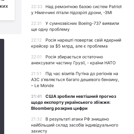
ких
про терміни надання
22:33
Над ремонтною базою систем Patriot
у Німеччині літали підозрілі дрони, -ЗМІ
військової допомоги Україні
"
22:31
У сумнозвісних Boeing-737 виявили
ще одну проблему
22:12
Росія нарешті повертає свій ядерний
крейсер за $5 млрд, але є проблема
22:01
Росія збирається остаточно
анексувати частину Грузії, - країни НАТО
21:51
Під час візитів Путіна до регіонів на
АЗС з’являється багато дешевого бензину,
– Le Monde
21:41
США зробили невтішний прогноз
щодо експорту українського збіжжя:
Bloomberg розкрив цифри
21:32
В результаті атаки РФ знищено
найбільший склад засобів індивідуального
захисту