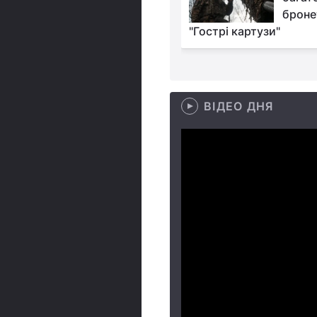
про терміни надання
броне
 допомоги Україні
"Гострі картузи"
ВІДЕО ДНЯ