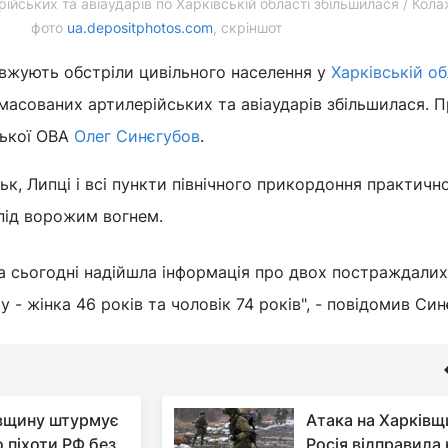
ійських та авіаударів по Харківській області збільшилася / Кол
фото
ua.depositphotos.com
, скріншот
овжують обстріли цивільного населення у
Харківській об
 масованих артилерійських та авіаударів збільшилася. 
ської ОВА
Олег Синєгубов
.
ьк, Липці і всі пункти північного прикордоння практичн
під ворожим вогнем.
За сьогодні надійшла інформація про двох постраждалих
 - жінка 46 років та чоловік 74 років", - повідомив Син
вщину штурмує
Атака на Харківщ
о піхоти РФ без
Росія відправила 