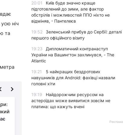
20:01
Київ буде значно краще
підготовлений до зими, але фактор
авдає
обстрілів і можливостей ППО ніхто не
відміняв, - Пантелеєв
 усю ніч
19:52
Зеленський прибув до Сербії: деталі
ю та
першого офіційного візиту
19:23
Дипломатичний контранаступ
України на Вашингтон захлинувся, - The
Atlantic
 метра
19:21
5 найкращих бездротових
навушників для Android: фахівці назвали
головні хіти
19:19
Найдорожчим ресурсом на
астероїдах може виявитися зовсім не
дри:
"Дика ласка":
платина: що кажуть вчені
який
українські пілоти
має
використовують
Реклама
тактику США для ударів по російській
т
ППО