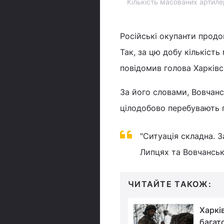
Кількість масованих артилер
Російські окупанти прод
Так, за цю добу кількість
повідомив голова Харків
За його словами, Вовчанс
цілодобово перебувають 
"Ситуація складна. 
Липцях та Вовчанську
ЧИТАЙТЕ ТАКОЖ:
"Робимо все
Харкі
можливе": Блінкен -
багат