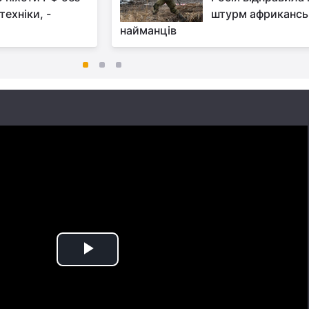
техніки, -
штурм африкансь
найманців
Play
Video