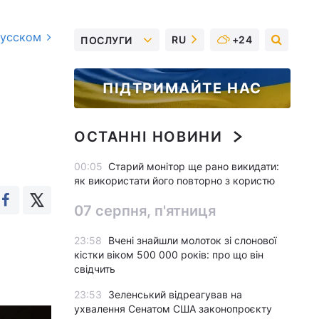
русском
RU
+24
ПОСЛУГИ
ПІДТРИМАЙТЕ НАС
ОСТАННІ НОВИНИ
00:05
Старий монітор ще рано викидати:
як використати його повторно з користю
07 серпня, п'ятниця
23:58
Вчені знайшли молоток зі слонової
кістки віком 500 000 років: про що він
свідчить
23:53
Зеленський відреагував на
ухвалення Сенатом США законопроєкту