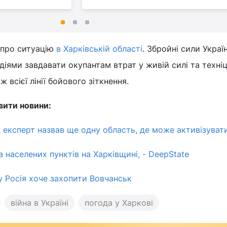
 про ситуацію
в Харківській області
. Збройні сили Украї
ями завдавати окупантам втрат у живій силі та техніц
всієї лінії бойового зіткнення.
вити новини:
 експерт назвав ще одну область, де може активізуват
а населених пунктів на Харківщині, - DeepState
у Росія хоче захопити Вовчанськ
війна в Україні
погода у Харкові