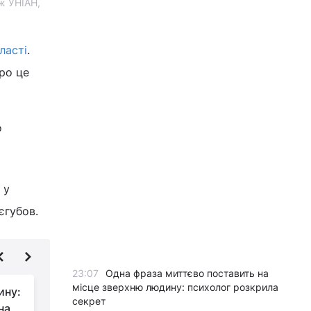
аж УНІАН,
ласті
.
Про це
о
 у
єгубов.
23:07
Одна фраза миттєво поставить на
місце зверхню людину: психолог розкрила
ину:
"Робимо все
секрет
на
можливе": Блінкен -