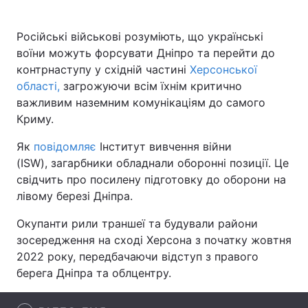
Російські військові розуміють, що українські
воїни можуть форсувати Дніпро та перейти до
Головна
Війна
контрнаступу у східній частині
Херсонської
області,
загрожуючи всім їхнім критично
Україна
Політика
важливим наземним комунікаціям до самого
Криму.
Економіка
Світ
Як
повідомляє
Інститут вивчення війни
Спорт
Наука
(ISW), загарбники обладнали оборонні позиції. Це
свідчить про посилену підготовку до оборони на
Техно і зв'язок
Лайт
лівому березі Дніпра.
Зброя
Інциденти
Окупанти рили траншеї та будували райони
зосередження на сході Херсона з початку жовтня
Здоров'я
Туризм
2022 року, передбачаючи відступ з правого
Цікавинки
Погода
берега Дніпра та облцентру.
Екологія
Регіони