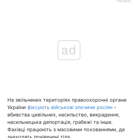
Реклама
ad
На звільнених територіях правоохоронні органи
України
фіксують військові злочини росіян
-
вбивства цивільних, насильство, викрадення,
насильницька депортація, грабежі та інше.
Фахівці працюють з масовими похованнями, де
знаходять понівечені тіла.