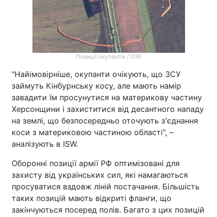
Позиції окупантів / ISW
"Найімовірніше, окупанти очікують, що ЗСУ
займуть Кінбурнську косу, але мають намір
завадити їм просунутися на материкову частину
Херсонщини і захиститися від десантного нападу
на землі, що безпосередньо оточують з'єднання
коси з материковою частиною області", –
аналізують в ISW.
Оборонні позиції армії РФ оптимізовані для
захисту від українських сил, які намагаються
просуватися вздовж ліній постачання. Більшість
таких позицій мають відкриті фланги, що
закінчуються посеред полів. Багато з цих позицій