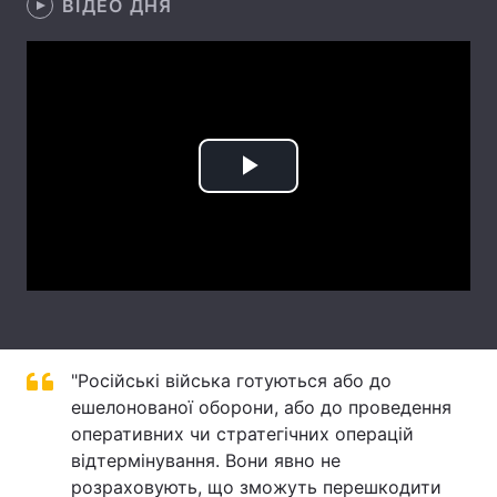
ВІДЕО ДНЯ
Лонгріди
Відео з Youtube
Статті
Інтерв'ю
Думки
Play
Архів
Вакансії
Video
Контакти
Послуги
"Російські війська готуються або до
ешелонованої оборони, або до проведення
оперативних чи стратегічних операцій
відтермінування. Вони явно не
розраховують, що зможуть перешкодити