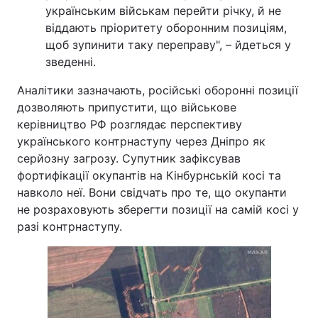
українським військам перейти річку, й не
Тема оформлення
віддають пріоритету оборонним позиціям,
щоб зупинити таку переправу", – йдеться у
зведенні.
Аналітики зазначають, російські оборонні позиції
дозволяють припустити, що військове
керівництво РФ розглядає перспективу
українського контрнаступу через Дніпро як
серйозну загрозу. Супутник зафіксував
фортифікації окупантів на Кінбурнській косі та
навколо неї. Вони свідчать про те, що окупанти
не розраховують зберегти позиції на самій косі у
разі контрнаступу.