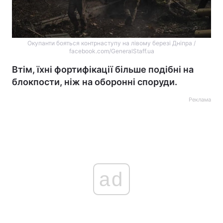
Окупанти бояться контрнаступу на лівому березі Дніпра /
facebook.com/GeneralStaff.ua
Втім, їхні фортифікації більше подібні на
блокпости, ніж на оборонні споруди.
Реклама
ad