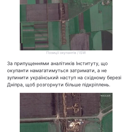
Позиції окупантів / ISW
За припущеннями аналітиків Інституту, що
окупанти намагатимуться затримати, а не
зупинити український наступ на східному березі
Дніпра, щоб розгорнути більше підкріплень.