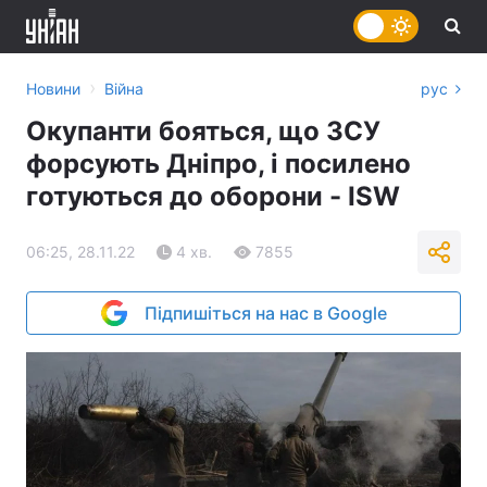
›
Новини
Війна
рус
Окупанти бояться, що ЗСУ
форсують Дніпро, і посилено
готуються до оборони - ISW
06:25, 28.11.22
4 хв.
7855
Підпишіться на нас в Google