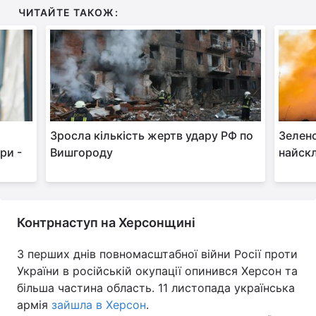
ЧИТАЙТЕ ТАКОЖ:
Зросла кількість жертв удару РФ по
Зеленс
ри -
Вишгороду
найскл
Контрнаступ на Херсонщині
З перших днів повномасштабної війни Росії проти
України в російській окупації опинився Херсон та
більша частина область. 11 листопада українська
армія
зайшла в Херсон
.