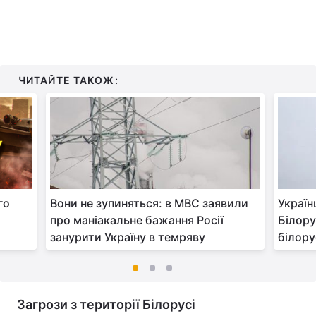
ЧИТАЙТЕ ТАКОЖ:
го
Вони не зупиняться: в МВС заявили
Україн
про маніакальне бажання Росії
Білору
занурити Україну в темряву
білору
Загрози з території Білорусі