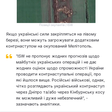
Позиції окупантів / ISW
Якщо українські сили закріпляться на лівому
березі, вони можуть загрожувати додатковим
контрнаступом на окупований Мелітополь.
"ISW не пропонує жодних прогнозів щодо
майбутніх українських операцій і не дає
жодних оцінок щодо спроможності України
проводити контрнаступальні операції, про
які йшлося вище. Російські військові, однак,
чітко розглядають український контрнаступ
через Дніпро та/або через Кінбурнську косу
як можливий і дуже небезпечний", -
зазначають аналітики.