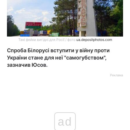
Такі фейки вигідні для Росії / фото
ua.depositphotos.com
Спроба Білорусі вступити у війну проти
України стане для неї "самогубством",
зазначив Юсов.
Реклама
ad