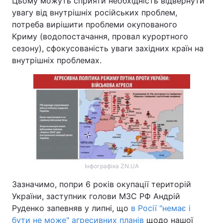
Цьому можуть сприяти необхідність відвернути
увагу від внутрішніх російських проблем,
потреба вирішити проблеми окупованого
Криму (водопостачання, провал курортного
сезону), сфокусованість уваги західних країн на
внутрішніх проблемах.
Інфографіка ZN.UA
Зазначимо, попри 6 років окупації територій
України, заступник голови МЗС РФ Андрій
Руденко запевняв у липні, що
в Росії "немає і
бути не може" агресивних планів
щодо нашої