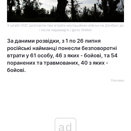
У штабі ООС розповіли про втрати окупаційних військ на Донбасі до
і після перемир'я / фото УНІАН
За даними розвідки, з 1 по 26 липня
російські найманці понесли безповоротні
втрати у 61 особу, 46 з яких - бойові, та 54
поранених та травмованих, 40 з яких -
бойові.
Реклама
ad