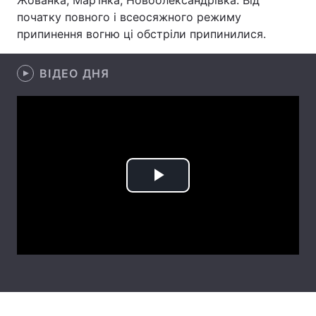
Жованка, Мар’їнка, Новоолександрівка. Від
початку повного і всеосяжного режиму
Лонгріди
припинення вогню ці обстріли припинилися.
Відео з Youtube
Статті
ВІДЕО ДНЯ
Інтерв'ю
Думки
Архів
Вакансії
Контакти
Play
Послуги
Video