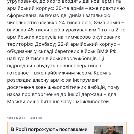
угруповання, до якого входять дві нові армії та
армійський корпус: 20-та армія – вже практично
сформована, включає дві дивізії загальною
чисельністю близько 24 тисяч осіб; 8-ма армія –
близько 45 тисяч осіб з урахуванням 1-го та 2-го
армійських корпусів на тимчасово окупованих
територіях Донбасу; 22-й армійський корпус –
об’єднання у складі берегових військ ВМФ РФ,
налічує 9 тисяч військовослужбовців. Ці
підрозділи набудуть повної оперативної
готовності вже найближчим часом. Кремль
розглядає власну армію як інструмент
досягнення зовнішньополітичних амбіцій, тому
наказ про вторгнення до іншої держави – для
Москви лише питання часу і можливостей.
ЧИТАЙТЕ ТАКОЖ
В Росії погрожують поставками