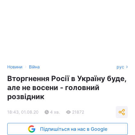
›
Новини
Війна
рус
Вторгнення Росії в Україну буде,
але не восени - головний
розвідник
18:43, 01.08.20
4 хв.
21872
Підпишіться на нас в Google