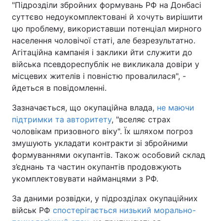
"Підрозділи збройних формувань РФ на Донбасі
суттєво недоукомплектовані й хочуть вирішити
цю проблему, використавши потенціал мирного
населення чоловічої статі, але безрезультатно.
Агітаційна кампанія і заклики йти служити до
війська псевдореспублік не викликала довіри у
місцевих жителів і повністю провалилася", -
йдеться в повідомленні.
Зазначається, що окупаційна влада,
не маючи
підтримки та авторитету
, "вселяє страх
чоловікам призовного віку". Їх шляхом погроз
змушують укладати контракти зі збройними
формуваннями окупантів. Також особовий склад
з’єднань та частин окупантів продовжують
укомплектовувати найманцями з РФ.
За даними розвідки, у підрозділах окупаційних
військ РФ
спостерігається низький морально-