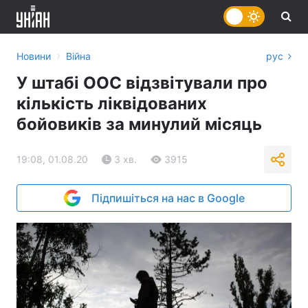
›
Новини
Війна
рус
У штабі ООС відзвітували про
кількість ліквідованих
бойовиків за минулий місяць
19:08, 01.08.20
3 хв.
3915
Підпишіться на нас в Google