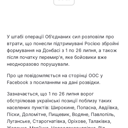
Головна
Війна
У штабі операції Об'єднаних сил розповіли про
Україна
Політика
втрати, що понесли підтримувані Росією збройні
Економіка
Світ
формування на Донбасі з 1 по 26 липня, а також
після початку перемир'я, яке бойовики вже
Спорт
Наука
неодноразово порушували.
Техно і зв'язок
Лайт
Про це повідомляється на сторінці ООС у
Facebook з посиланням на дані розвідки.
Зброя
Інциденти
Зазначається, що 1 по 26 липня ворог
Здоров'я
Туризм
обстрілював українські позиції поблизу таких
населених пунктів: Широкине, Попасна, Авдіївка,
Цікавинки
Погода
Піски, Доломітне, Пищевик, Водяне, Павлопіль,
Луганське, Старогнатівка, Оріхове, Талаківка,
Екологія
Регіони