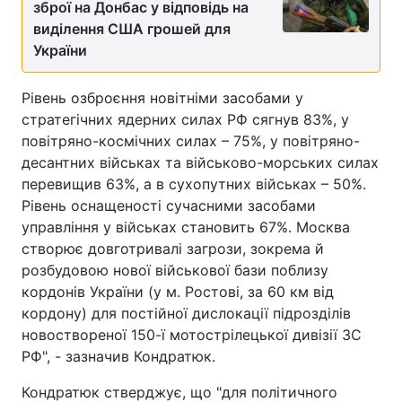
зброї на Донбас у відповідь на
виділення США грошей для
України
Рівень озброєння новітніми засобами у
стратегічних ядерних силах РФ сягнув 83%, у
повітряно-космічних силах – 75%, у повітряно-
десантних військах та військово-морських силах
перевищив 63%, а в сухопутних військах – 50%.
Рівень оснащеності сучасними засобами
управління у військах становить 67%. Москва
створює довготривалі загрози, зокрема й
розбудовою нової військової бази поблизу
кордонів України (у м. Ростові, за 60 км від
кордону) для постійної дислокації підрозділів
новоствореної 150-ї мотострілецької дивізії ЗС
РФ", - зазначив Кондратюк.
Кондратюк стверджує, що "для політичного