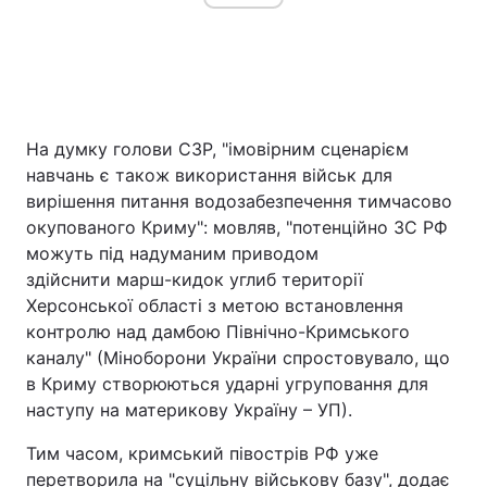
На думку голови СЗР, "імовірним сценарієм
навчань є також використання військ для
вирішення питання водозабезпечення тимчасово
окупованого Криму": мовляв, "потенційно ЗС РФ
можуть під надуманим приводом
здійснити марш-кидок углиб території
Херсонської області з метою встановлення
контролю над дамбою Північно-Кримського
каналу" (Міноборони України спростовувало, що
в Криму створюються ударні угруповання для
наступу на материкову Україну – УП).
Тим часом, кримський півострів РФ уже
перетворила на "суцільну військову базу", додає