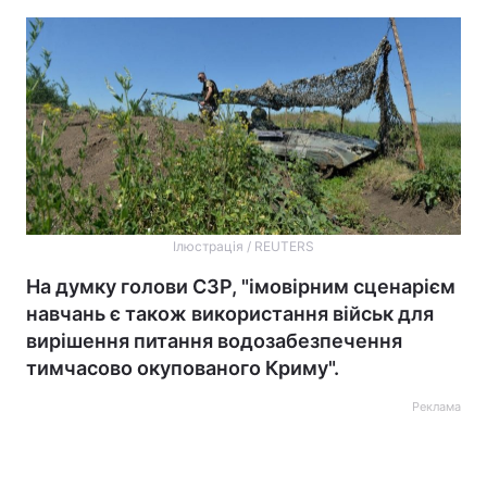
Ілюстрація / REUTERS
На думку голови СЗР, "імовірним сценарієм
навчань є також використання військ для
вирішення питання водозабезпечення
тимчасово окупованого Криму".
Реклама