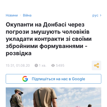
›
Новини
Війна
рус
Окупанти на Донбасі через
погрози змушують чоловіків
укладати контракти зі своїми
збройними формуваннями -
розвідка
15:31, 01.08.20
1 хв.
5495
Підпишіться на нас в Google