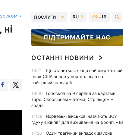
русском
RU
+19
ПОСЛУГИ
 ні
ПІДТРИМАЙТЕ НАС
ОСТАННІ НОВИНИ
18:21
Що станеться, якщо найсекретніший
літак США впаде у ворога: план на
найгірший сценарій
18:00
Гороскоп на 9 серпня за картами
Таро: Скорпіонам – втома, Стрільцям –
зрада
17:38
Норвезькі військові навчають ЗСУ
"духу вікінгів" для виживання на фронті, - BI
17:26
Один трагічний випадок змусив