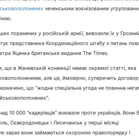
йськовополонених
чеченським воєнізованим угрупованн
їною.
их поранених у російській армії, вивозили їх у Грозний
цитує представника Координаційного штабу з питань по
етра Яценка британське видання The Times.
 що в Женевській конвенції немає окремої статті, яка
ковополоненими, але це, ймовірно, суперечить договору
зазначено, що "жодна спеціальна угода не повинна нега
ійськовополонених".
над 10 000 "кадирівців" воювали проти українців. Вони 
поль, Сєвєродонецьк і Лисичанськ у перші місяці
але зараз вони займаються охороною правопорядку і