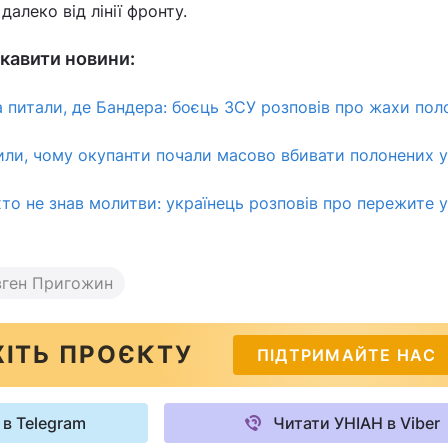
алеко від лінії фронту.
кавити новини:
 питали, де Бандера: боєць ЗСУ розповів про жахи пол
или, чому окупанти почали масово вбивати полонених у
хто не знав молитви: українець розповів про пережите у
вген Пригожин
ІТЬ ПРОЄКТУ
ПІДТРИМАЙТЕ НАС
 в Telegram
Читати УНІАН в Viber