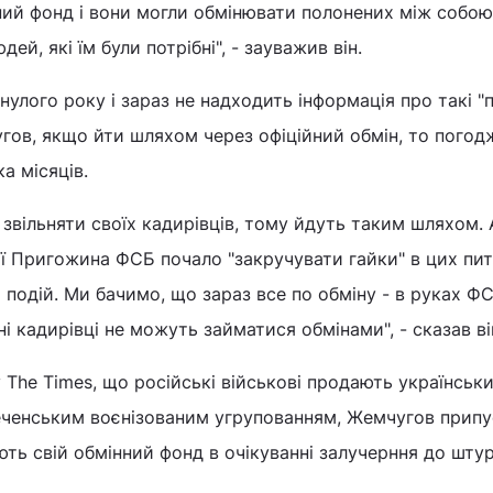
нний фонд і вони могли обмінювати полонених між собою
ей, які їм були потрібні", - зауважив він.
улого року і зараз не надходить інформація про такі "п
гов, якщо йти шляхом через офіційний обмін, то погод
ка місяців.
 звільняти своїх кадирівців, тому йдуть таким шляхом. 
ії Пригожина ФСБ почало "закручувати гайки" в цих пита
 подій. Ми бачимо, що зараз все по обміну - в руках ФС
 ні кадирівці не можуть займатися обмінами", - сказав ві
The Times, що російські військові продають українськ
еченським воєнізованим угрупованням, Жемчугов припу
ють свій обмінний фонд в очікуванні залучерння до шту