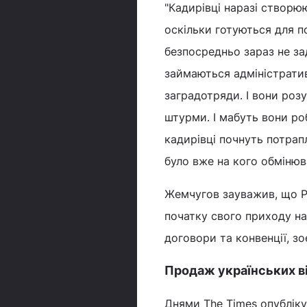
"Кадирівці наразі створю
оскільки готуються для под
безпосредньо зараз не зад
займаються адміністрати
заградотряди. І вони розу
штурми. І мабуть вони роб
кадирівці почнуть потрап
було вже на кого обмінюва
Жемчугов зауважив, що Ро
початку свого приходу на 
договори та конвенції, 
Продаж українських в
Днями The Times опубліку