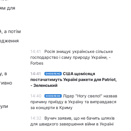
ям для
, а потім
водження
14:41
Росія знищує українське сільське
господарство і саму природу України, -
Forbes
, в
14:41
США щомісяця
ОНОВЛЕНО
постачатимуть Україні ракети для Patriot,
тивно
- Зеленський
14:40
Лідер "Ногу свело!" назвав
ОНОВЛЕНО
причину приїзду в Україну та виправдався
були
за концерти в Криму
14:32
Вучич заявив, що не бачить шляхів
для швидкого завершення війни в Україні