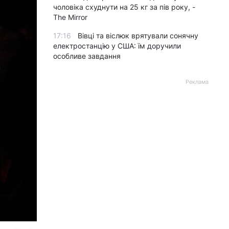
чоловіка схуднути на 25 кг за пів року, -
The Mirror
17:16
Вівці та віслюк врятували сонячну
електростанцію у США: їм доручили
особливе завдання
Реклама