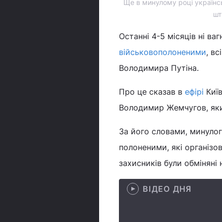
Ще в минулому році українськ
шт
Останні 4-5 місяців ні ва
військовополоненими
, в
Володимира Путіна.
Про це сказав в
ефірі
Киї
Володимир Жемчугов, який
За його словами, минулог
полоненими, які організо
захисників були обміняні 
ВІДЕО ДНЯ