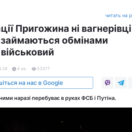
читать на 
ції Пригожина ні вагнерівці,
е займаються обмінами
 військовий
3.24
4 хв.
53377
іться на нас в Google
ими наразі перебуває в руках ФСБ і Путіна.