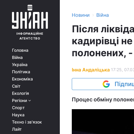
›
Новини
Війна
Після ліквіда
ІНФОРМАЦІЙНЕ
кадирівці н
АГЕНТСТВО
полонених, -
Головна
Війна
Україна
Інна Андаліцька
17:25, 07.0
Політика
Економіка
Підпиш
Світ
Екологія
Процес обміну полонен
Регіони
Спорт
Наука
Техно і зв'язок
Лайт