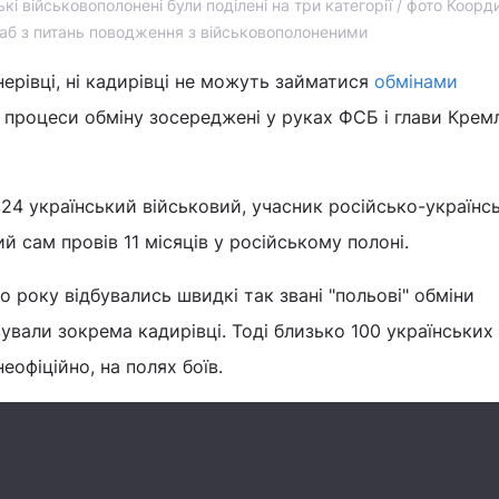
і військовополонені були поділені на три категорії / фото Коорд
аб з питань поводження з військовополоненими
гнерівці, ні кадирівці не можуть займатися
обмінами
сі процеси обміну зосереджені у руках ФСБ і глави Крем
в24 український військовий, учасник російсько-українсь
 сам провів 11 місяців у російському полоні.
о року відбувались швидкі так звані "польові" обміни
вували зокрема кадирівці. Тоді близько 100 українських
неофіційно, на полях боїв.