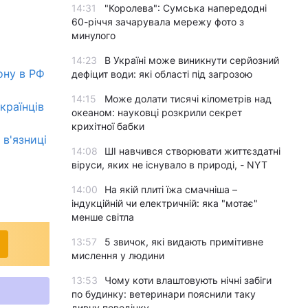
14:31
"Королева": Сумська напередодні
60-річчя зачарувала мережу фото з
минулого
14:23
В Україні може виникнути серйозний
ону в РФ
дефіцит води: які області під загрозою
14:15
Може долати тисячі кілометрів над
країнців
океаном: науковці розкрили секрет
крихітної бабки
 в'язниці
14:08
ШІ навчився створювати життєздатні
віруси, яких не існувало в природі, - NYT
14:00
На якій плиті їжа смачніша –
індукційній чи електричній: яка "мотає"
менше світла
13:57
5 звичок, які видають примітивне
мислення у людини
13:53
Чому коти влаштовують нічні забіги
по будинку: ветеринари пояснили таку
дивну поведінку