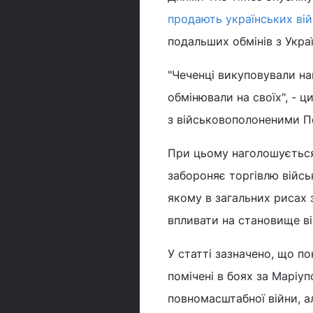
продають українських ві
подальших обмінів з Укра
"Чеченці викуповували наш
обмінювали на своїх", - 
з військовополоненими П
При цьому наголошується,
забороняє торгівлю війсь
якому в загальних рисах 
впливати на становище в
У статті зазначено, що по
помічені в боях за Маріу
повномасштабної війни, 