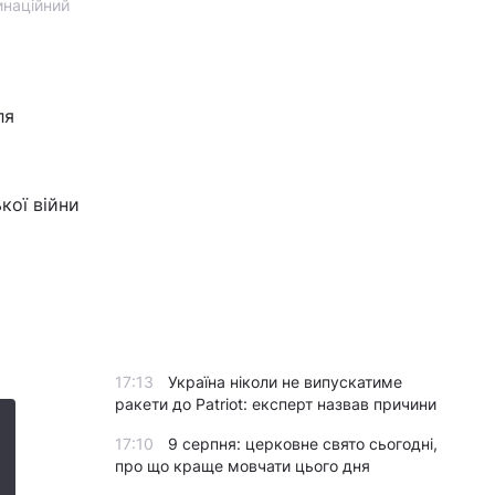
инаційний
ля
кої війни
17:13
Україна ніколи не випускатиме
ракети до Patriot: експерт назвав причини
17:10
9 серпня: церковне свято сьогодні,
про що краще мовчати цього дня