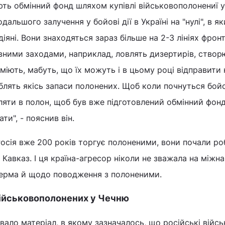
ють обмінний фонд шляхом купівлі військовополонениї у
альшого залучення у бойові дії в Україні на "нулі", в як
іяні. Вони знаходяться зараз більше на 2-3 лініях фронт
вними заходами, наприклад, ловлять дизертирів, ство
міють, мабуть, що їх можуть і в цьому році відправити 
лять якісь запаси полонених. Щоб коли почнуться бойов
ляти в полон, щоб був вже підготовлений обмінний фон
ти", - пояснив він.
сія вже 200 років торгує полоненими, вони почали ро
Кавказ. І ця країна-агресор ніколи не зважала на міжн
зоерма й щодо поводження з полоненими.
ійськовополонених у Чечню
вало матеріал, в якому зазначалось, що російські війсь