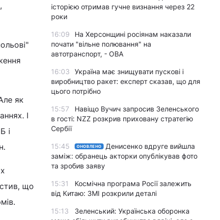
,
історією отримав гучне визнання через 22
роки
16:09
На Херсонщині росіянам наказали
ольові"
почати "вільне полювання" на
автотранспорт, - ОВА
ження
16:03
Україна має знищувати пускові і
виробництво ракет: експерт сказав, що для
цього потрібно
Але як
15:57
Навіщо Вучич запросив Зеленського
ннях. І
в гості: NZZ розкрив приховану стратегію
Сербії
Б і
н.
15:45
Денисенко вдруге вийшла
ОНОВЛЕНО
заміж: обранець акторки опублікував фото
та зробив заяву
их
15:31
Космічна програма Росії залежить
стив, що
від Китаю: ЗМІ розкрили деталі
рмів.
15:13
Зеленський: Українська оборонка