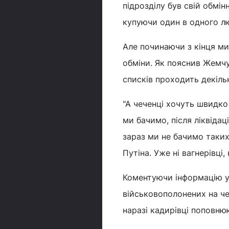
підрозділу був свій обмі
купуючи один в одного люд
Але починаючи з кінця мин
обміни. Як пояснив Жемчу
списків проходить декіль
"А чеченці хочуть швидко
ми бачимо, після ліквідац
зараз ми не бачимо таких
Путіна. Уже ні вагнерівці,
Коментуючи інформацію у 
військовополонених на ч
наразі кадирівці поповню