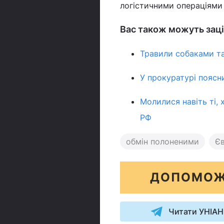
логістичними операціями д
Вас також можуть заці
Травили собаками та
У прокуратурі поясн
Молилися навіть ті, 
РФ
обмін полоненими
Є
ДОПОМОЖ
Читати УНІАН