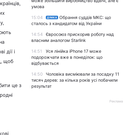
може збільшити виробництво вдвічі, але є
країнців,
умова
их
15:04
Обрання суддів МКС: що
ДУМКА
у,
сталось з кандидатом від України
рюють
14:54
Євросоюз прискорив роботу над
власним аналогом Starlink
на
і дії і
14:51
Уся лінійка iPhone 17 може
подорожчати вже в понеділок: що
д, щоб
відбувається
14:50
Чоловіка висміювали за посадку 11
тисяч дерев: за кілька років усі побачили
бити це з
результат
ародні
Реклама
кові