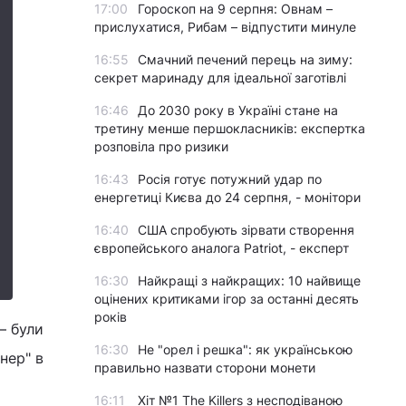
17:00
Гороскоп на 9 серпня: Овнам –
прислухатися, Рибам – відпустити минуле
16:55
Смачний печений перець на зиму:
секрет маринаду для ідеальної заготівлі
16:46
До 2030 року в Україні стане на
третину менше першокласників: експертка
розповіла про ризики
16:43
Росія готує потужний удар по
енергетиці Києва до 24 серпня, - монітори
16:40
США спробують зірвати створення
європейського аналога Patriot, - експерт
16:30
Найкращі з найкращих: 10 найвище
оцінених критиками ігор за останні десять
років
– були
16:30
Не "орел і решка": як українською
нер" в
правильно назвати сторони монети
16:11
Хіт №1 The Killers з несподіваною