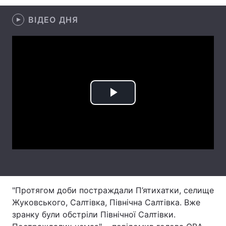
Лонгріди
ВІДЕО ДНЯ
Відео з Youtube
Статті
Інтерв'ю
Думки
Архів
Вакансії
Play
Контакти
Video
Послуги
"Протягом доби постраждали П’ятихатки, селище
Жуковського, Салтівка, Північна Салтівка. Вже
зранку були обстріли Північної Салтівки.