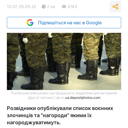
12:37, 05.05.22
2 хв.
3183
Підпишіться на нас в Google
Російських військових нагороджують медалями для ветеранів
Другої світової / фото
ua.depositphotos.com
Розвідники опублікували список воєнних
злочинців та "нагороди" якими їх
нагороджуватимуть.