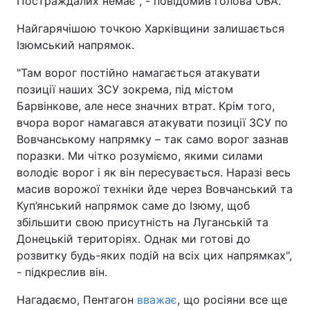
Постраждалих немає", - повідомив голова ОВА.
Тема оформлення
Найгарячішою точкою Харківщини залишається
Ізюмський напрямок.
"Там ворог постійно намагається атакувати
позиції наших ЗСУ зокрема, під містом
Барвінкове, але несе значних втрат. Крім того,
вчора ворог намагався атакувати позиції ЗСУ по
Вовчанському напрямку – так само ворог зазнав
поразки. Ми чітко розуміємо, якими силами
володіє ворог і як він пересувається. Наразі весь
масив ворожої техніки йде через Вовчанський та
Куп’янський напрямок саме до Ізюму, щоб
збільшити свою присутність на Луганській та
Донецькій територіях. Однак ми готові до
розвитку будь-яких подій на всіх цих напрямках",
- підкреслив він.
Нагадаємо, Пентагон
вважає
, що росіяни все ще