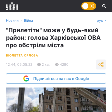
›
Новини
Війна
рус
"Прилетіти" може у будь-який
район: голова Харківської ОВА
про обстріли міста
ВІОЛЕТТА ОРЛОВА
12:44, 05.05.22
2 хв.
4290
Підпишіться на нас в Google