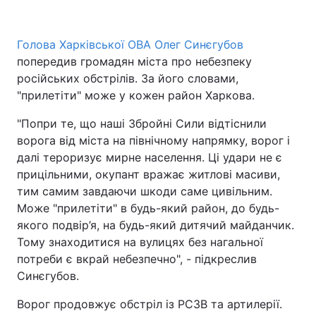
Голова Харківської ОВА Олег Синєгубов
попередив громадян міста про небезпеку
Головна
Війна
російських обстрілів. За його словами,
Україна
Політика
"прилетіти" може у кожен район Харкова.
"Попри те, що наші Збройні Сили відтіснили
Економіка
Світ
ворога від міста на північному напрямку, ворог і
Спорт
Наука
далі тероризує мирне населення. Ці удари не є
прицільними, окупант вражає житлові масиви,
Техно і зв'язок
Лайт
тим самим завдаючи шкоди саме цивільним.
Може "прилетіти" в будь-який район, до будь-
Зброя
Інциденти
якого подвір’я, на будь-який дитячий майданчик.
Тому знаходитися на вулицях без нагальної
Здоров'я
Туризм
потреби є вкрай небезпечно", - підкреслив
Синєгубов.
Цікавинки
Погода
Ворог продовжує обстріл із РСЗВ та артилерії.
Екологія
Регіони