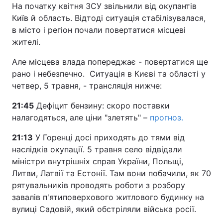
На початку квітня ЗСУ звільнили від окупантів
Київ й область. Відтоді ситуація стабілізувалася,
в місто і регіон почали повертатися місцеві
жителі.
Але місцева влада попереджає - повертатися ще
рано і небезпечно. Ситуація в Києві та області у
четвер, 5 травня, - трансляція нижче:
21:45
Дефіцит бензину: скоро поставки
налагодяться, але ціни "злетять" –
прогноз.
21:13
У Горенці досі приходять до тями від
наслідків окупації. 5 травня село відвідали
міністри внутрішніх справ України, Польщі,
Литви, Латвії та Естонії. Там вони побачили, як 70
рятувальників проводять роботи з розбору
завалів п'ятиповерхового житлового будинку на
вулиці Садовій, який обстріляли війська росії.