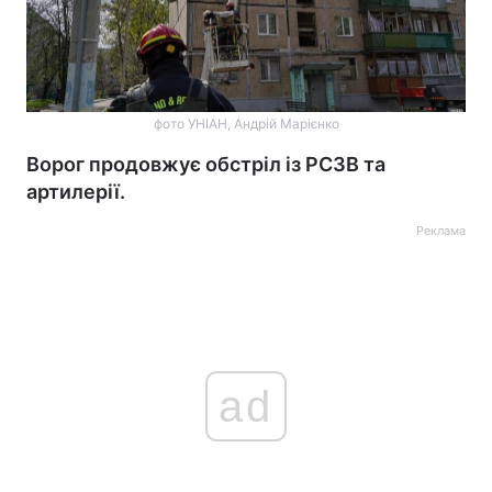
фото УНІАН, Андрій Марієнко
Ворог продовжує обстріл із РСЗВ та
артилерії.
Реклама
ad