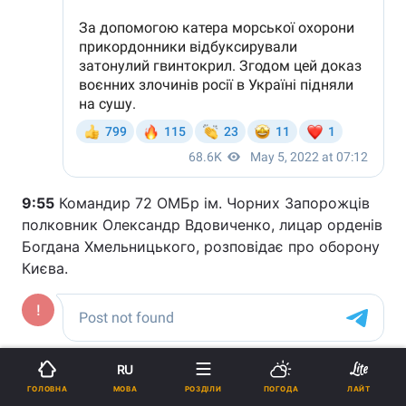
9:55
Командир 72 ОМБр ім. Чорних Запорожців
полковник Олександр Вдовиченко, лицар орденів
Богдана Хмельницького, розповідає про оборону
Києва.
9:27
У Києві з 16 травня хочуть відновити плату
RU
за проїзд у громадському транспорті.
МОВА
ГОЛОВНА
РОЗДІЛИ
ПОГОДА
ЛАЙТ