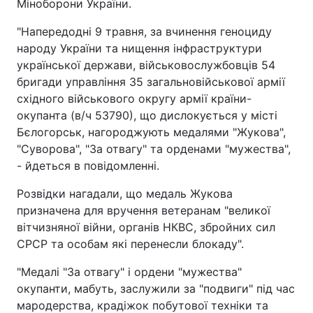
Міноборони України.
"Напередодні 9 травня, за вчинення геноциду
народу України та нищення інфраструктури
української держави, військовослужбовців 54
бригади управління 35 загальновійськової армії
східного військового округу армії країни-
окупанта (в/ч 53790), що дислокується у місті
Бєлогорськ, нагороджують медалями "Жукова",
"Суворова", "За отвагу" та орденами "мужества",
- йдеться в повідомленні.
Розвідки нагадали, що медаль Жукова
призначена для вручення ветеранам "великої
вітчизняної війни, органів НКВС, збройних сил
СРСР та особам які перенесли блокаду".
"Медалі "За отвагу" і ордени "мужества"
окупанти, мабуть, заслужили за "подвиги" під час
мародерства, крадіжок побутової техніки та