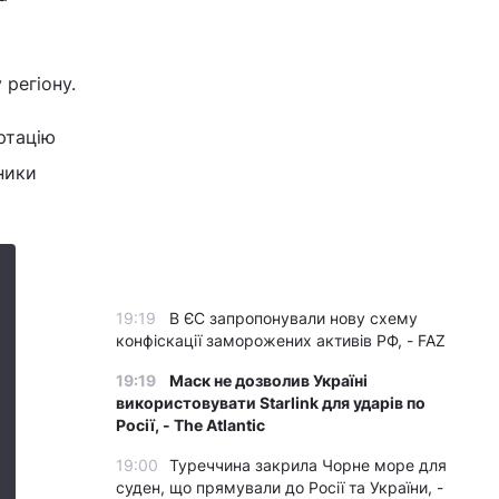
 регіону.
ртацію
ники
19:19
В ЄС запропонували нову схему
конфіскації заморожених активів РФ, - FAZ
19:19
Маск не дозволив Україні
використовувати Starlink для ударів по
Росії, - The Atlantic
19:00
Туреччина закрила Чорне море для
суден, що прямували до Росії та України, -