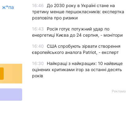
16:46
До 2030 року в Україні стане на
є ж*па
третину менше першокласників: експертка
розповіла про ризики
16:43
Росія готує потужний удар по
енергетиці Києва до 24 серпня, - монітори
16:40
США спробують зірвати створення
європейського аналога Patriot, - експерт
16:30
Найкращі з найкращих: 10 найвище
оцінених критиками ігор за останні десять
років
Реклама