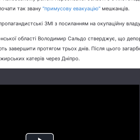
 почати так звану
"примусову евакуацію"
мешканців.
пропагандистські ЗМІ з посиланням на окупаційну владу
онської області Володимир Сальдо стверджує, що депо
ють завершити протягом трьох днів. Після цього загарб
жирських катерів через Дніпро.