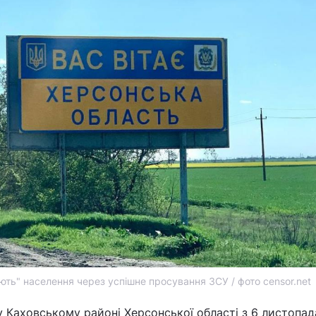
ть" населення через успішне просування ЗСУ / фото censor.net
 Каховському районі Херсонської області з 6 листопад