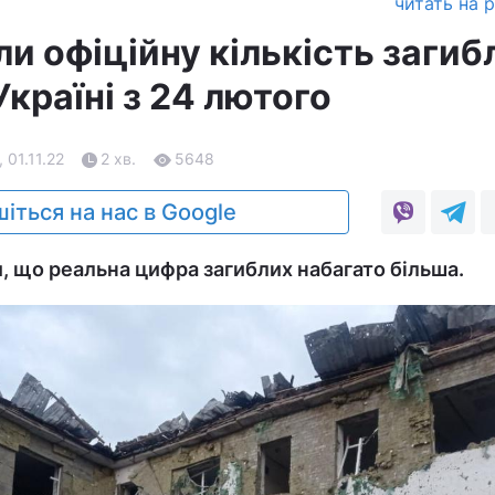
читать на 
и офіційну кількість загиб
Україні з 24 лютого
, 01.11.22
2 хв.
5648
іться на нас в Google
и, що реальна цифра загиблих набагато більша.