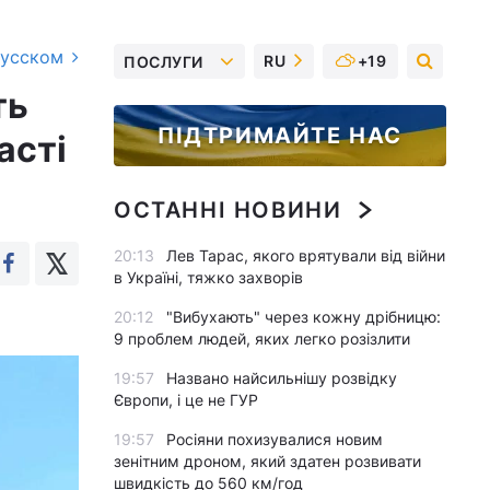
русском
RU
+19
ПОСЛУГИ
ть
ПІДТРИМАЙТЕ НАС
асті
ОСТАННІ НОВИНИ
20:13
Лев Тарас, якого врятували від війни
в Україні, тяжко захворів
20:12
"Вибухають" через кожну дрібницю:
9 проблем людей, яких легко розізлити
19:57
Названо найсильнішу розвідку
Європи, і це не ГУР
19:57
Росіяни похизувалися новим
зенітним дроном, який здатен розвивати
швидкість до 560 км/год