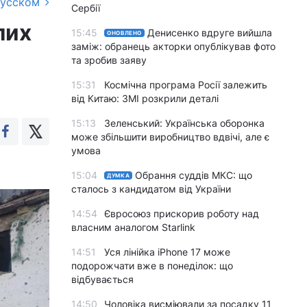
русском
Сербії
лих
15:45
Денисенко вдруге вийшла
ОНОВЛЕНО
заміж: обранець акторки опублікував фото
та зробив заяву
15:31
Космічна програма Росії залежить
від Китаю: ЗМІ розкрили деталі
15:13
Зеленський: Українська оборонка
може збільшити виробництво вдвічі, але є
умова
15:04
Обрання суддів МКС: що
ДУМКА
сталось з кандидатом від України
14:54
Євросоюз прискорив роботу над
власним аналогом Starlink
14:51
Уся лінійка iPhone 17 може
подорожчати вже в понеділок: що
відбувається
14:50
Чоловіка висміювали за посадку 11