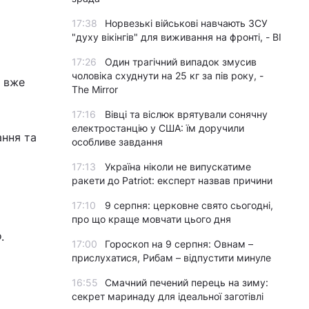
17:38
Норвезькі військові навчають ЗСУ
"духу вікінгів" для виживання на фронті, - BI
17:26
Один трагічний випадок змусив
чоловіка схуднути на 25 кг за пів року, -
о вже
The Mirror
17:16
Вівці та віслюк врятували сонячну
електростанцію у США: їм доручили
ння та
особливе завдання
17:13
Україна ніколи не випускатиме
ракети до Patriot: експерт назвав причини
17:10
9 серпня: церковне свято сьогодні,
про що краще мовчати цього дня
.
17:00
Гороскоп на 9 серпня: Овнам –
прислухатися, Рибам – відпустити минуле
16:55
Смачний печений перець на зиму:
секрет маринаду для ідеальної заготівлі