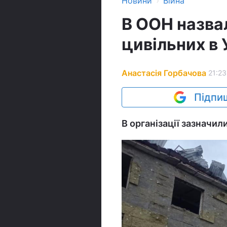
›
Новини
Війна
В ООН назвал
цивільних в 
Анастасія Горбачова
21:23
Підпиш
В організації зазначил