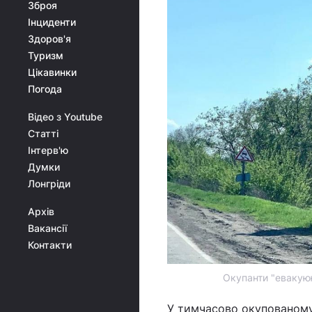
Зброя
Інциденти
Здоров'я
Туризм
Цікавинки
Погода
Відео з Youtube
Статті
Інтерв'ю
Думки
Лонгріди
Архів
Вакансії
Контакти
Окупанти "евакуюю
У тимчасово окупованому