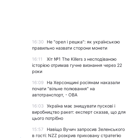
16:30
Не "орел і решка": як українською
правильно назвати сторони монети
16:11
Хіт №1 The Killers з несподіваною
історією отримав гучне визнання через 22
роки
16:09
На Херсонщині росіянам наказали
почати "вільне полювання" на
автотранспорт, - ОВА
16:03
Україна має знищувати пускові і
виробництво ракет: експерт сказав, що для
цього потрібно
15:57
Навіщо Вучич запросив Зеленського
в гості: NZZ розкрив приховану стратегію