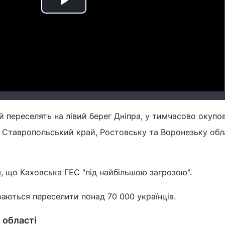
Play
Video
 переселять на лівий берег Дніпра, у тимчасово окупо
 Ставропольський край, Ростовську та Воронезьку обл
, що Каховська ГЕС "під найбільшою загрозою".
раються переселити понад 70 000 українців.
 області