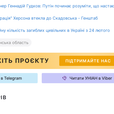
нер Геннадій Гудков: Путін починає розуміти, що наста
трація" Херсона втекла до Скадовська - Генштаб
ну кількість загиблих цивільних в Україні з 24 лютого
нська область
ІТЬ ПРОЄКТУ
ПІДТРИМАЙТЕ НАС
 в Telegram
Читати УНІАН в Viber
ІВ