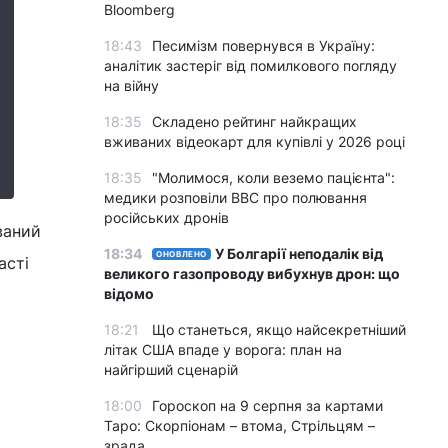
Bloomberg
18:43
Песимізм повернувся в Україну:
аналітик застеріг від помилкового погляду
на війну
18:35
Складено рейтинг найкращих
вживаних відеокарт для купівлі у 2026 році
18:35
"Молимося, коли веземо пацієнта":
медики розповіли BBC про полювання
російських дронів
ваний
18:34
У Болгарії неподалік від
ОНОВЛЕНО
асті
великого газопроводу вибухнув дрон: що
відомо
18:21
Що станеться, якщо найсекретніший
літак США впаде у ворога: план на
найгірший сценарій
18:00
Гороскоп на 9 серпня за картами
Таро: Скорпіонам – втома, Стрільцям –
зрада