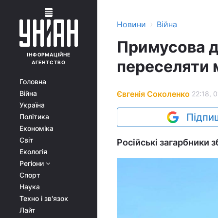
›
Новини
Війна
Примусова д
ІНФОРМАЦІЙНЕ
переселяти 
АГЕНТСТВО
Головна
Євгенія Соколенко
Війна
22:18, 0
Україна
Підпиш
Політика
Економіка
Світ
Російські загарбники 
Екологія
Регіони
Спорт
Наука
Техно і зв'язок
Лайт