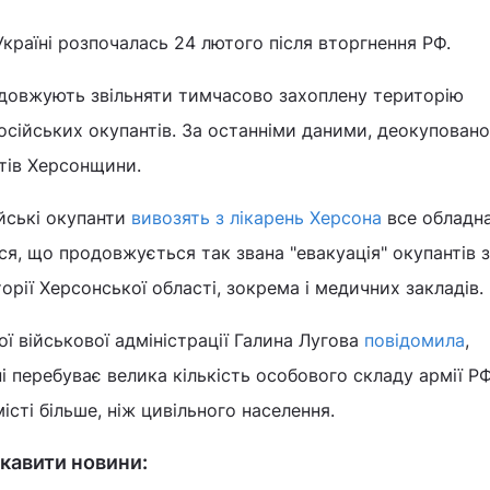
країні розпочалась 24 лютого після вторгнення РФ.
довжують звільняти тимчасово захоплену територію
російських окупантів. За останніми даними, деокупован
ктів Херсонщини.
йські окупанти
вивозять з лікарень Херсона
все обладна
я, що продовжується так звана "евакуація" окупантів з
орії Херсонської області, зокрема і медичних закладів.
ої військової адміністрації Галина Лугова
повідомила
,
 перебуває велика кількість особового складу армії РФ
істі більше, ніж цивільного населення.
кавити новини: