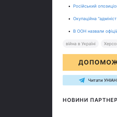
Російський опозиціо
Окупаційна "адмініс
В ООН назвали офіцій
війна в Україні
Херсо
ДОПОМОЖ
Читати УНІАН
НОВИНИ ПАРТНЕР