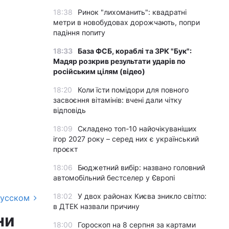
18:38
Ринок "лихоманить": квадратні
метри в новобудовах дорожчають, попри
падіння попиту
18:33
База ФСБ, кораблі та ЗРК "Бук":
Мадяр розкрив результати ударів по
російським цілям (відео)
18:20
Коли їсти помідори для повного
засвоєння вітамінів: вчені дали чітку
відповідь
18:09
Складено топ-10 найочікуваніших
ігор 2027 року – серед них є український
проєкт
18:06
Бюджетний вибір: названо головний
автомобільний бестселер у Європі
18:02
У двох районах Києва зникло світло:
русском
в ДТЕК назвали причину
ни
18:00
Гороскоп на 8 серпня за картами