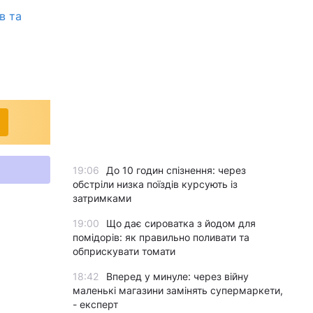
в та
19:06
До 10 годин спізнення: через
обстріли низка поїздів курсують із
затримками
19:00
Що дає сироватка з йодом для
помідорів: як правильно поливати та
обприскувати томати
18:42
Вперед у минуле: через війну
маленькі магазини замінять супермаркети,
- експерт