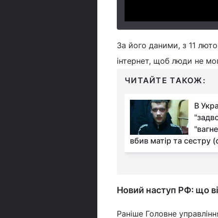
За його даними, з 11 лют
інтернет, щоб люди не мо
ЧИТАЙТЕ ТАКОЖ:
Авіація ЗСУ
В Укра
розгромила чотири
"задв
райони зосередження
"вагне
- Генштаб
вбив матір та сестру (
Новий наступ РФ: що в
Раніше Головне управлінн