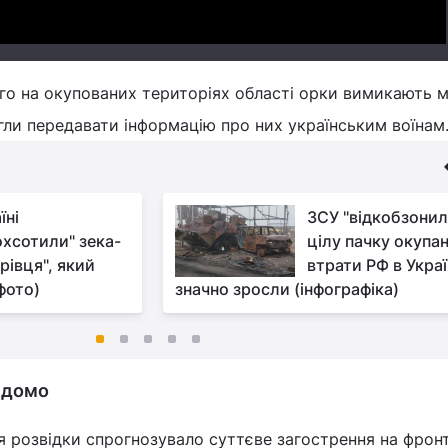
ого на окупованих територіях області орки вимикають 
гли передавати інформацію про них українським воїнам
їні
ЗСУ "відкобзонил
охсотили" зека-
цілу пачку окупан
рівця", який
втрати РФ в Украї
фото)
значно зросли (інфографіка)
ідомо
я розвідки спрогнозувало суттєве загострення на фронт