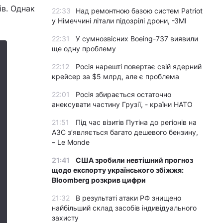
ів. Однак
22:33
Над ремонтною базою систем Patriot
у Німеччині літали підозрілі дрони, -ЗМІ
22:31
У сумнозвісних Boeing-737 виявили
ще одну проблему
22:12
Росія нарешті повертає свій ядерний
крейсер за $5 млрд, але є проблема
22:01
Росія збирається остаточно
анексувати частину Грузії, - країни НАТО
21:51
Під час візитів Путіна до регіонів на
АЗС з’являється багато дешевого бензину,
– Le Monde
21:41
США зробили невтішний прогноз
щодо експорту українського збіжжя:
Bloomberg розкрив цифри
21:32
В результаті атаки РФ знищено
найбільший склад засобів індивідуального
захисту