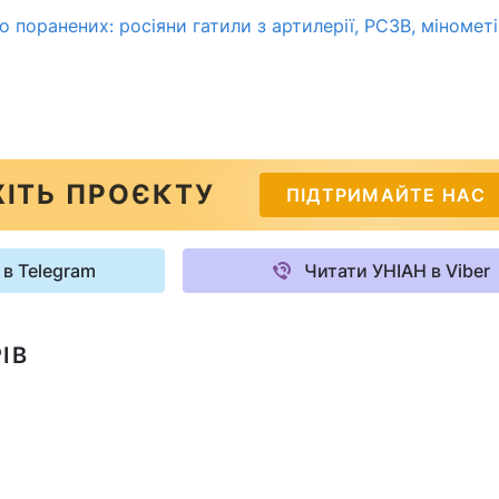
 поранених: росіяни гатили з артилерії, РСЗВ, мінометі
ІТЬ ПРОЄКТУ
ПІДТРИМАЙТЕ НАС
 в Telegram
Читати УНІАН в Viber
ІВ