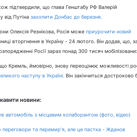
кож підтвердили, що глава Генштабу РФ Валерій
у від Путіна
захопити Донбас до березня.
они Олексія Резнікова, Росія може
приурочити новий
ниці вторгнення в Україну - 24 лютого. Він додав, що, з
розпорядженні Росії зараз понад 300 тисяч мобілізовани
що Кремль, ймовірно, знову переоцінює можливості ро
еликого наступу в Україні.
Він закінчиться достроково 
кавити новини:
ув автомобіль з місцевим колаборантом (фото, відео)
о переговори та перемир'я, але це пастка - Жданов