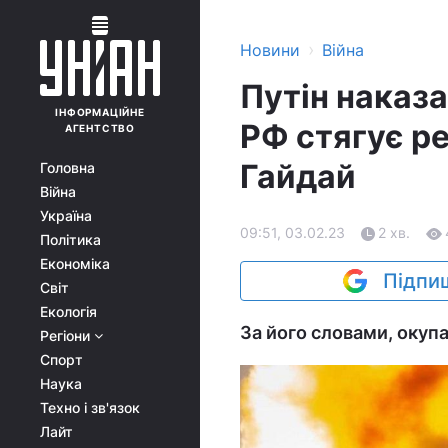
›
Новини
Війна
Путін наказа
ІНФОРМАЦІЙНЕ
РФ стягує ре
АГЕНТСТВО
Гайдай
Головна
Війна
Україна
09:51, 03.02.23
2 хв.
Політика
Економіка
Підпиш
Світ
Екологія
За його словами, окуп
Регіони
Спорт
Наука
Техно і зв'язок
Лайт