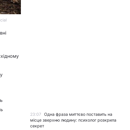
cial
вні
східному
ну
сь
ть
23:07
Одна фраза миттєво поставить на
місце зверхню людину: психолог розкрила
секрет