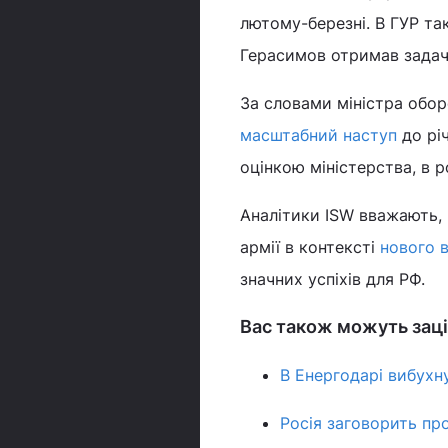
лютому-березні. В ГУР та
Герасимов отримав задач
За словами міністра обор
масштабний наступ
до річ
оцінкою міністерства, в 
Аналітики ISW вважають, 
армії в контексті
нового в
значних успіхів для РФ.
Вас також можуть заці
В Енергодарі вибухн
Росія заговорить пр