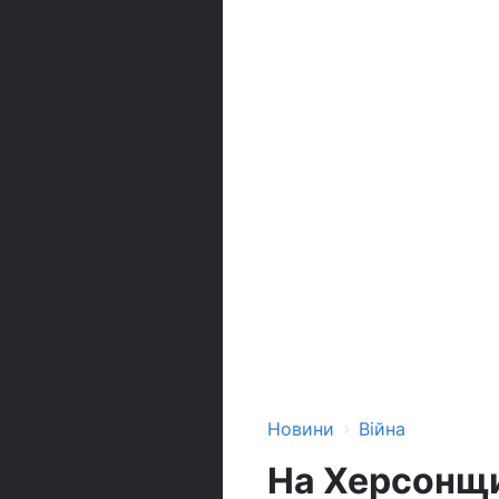
›
Новини
Війна
На Херсонщи