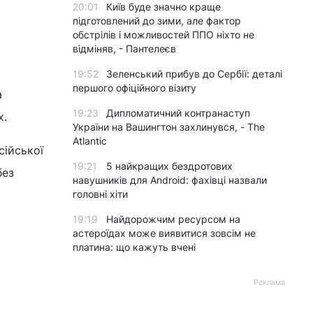
20:01
Київ буде значно краще
підготовлений до зими, але фактор
обстрілів і можливостей ППО ніхто не
відміняв, - Пантелеєв
19:52
Зеленський прибув до Сербії: деталі
першого офіційного візиту
а
19:23
Дипломатичний контранаступ
х.
України на Вашингтон захлинувся, - The
Atlantic
сійської
19:21
5 найкращих бездротових
без
навушників для Android: фахівці назвали
головні хіти
19:19
Найдорожчим ресурсом на
астероїдах може виявитися зовсім не
платина: що кажуть вчені
Реклама