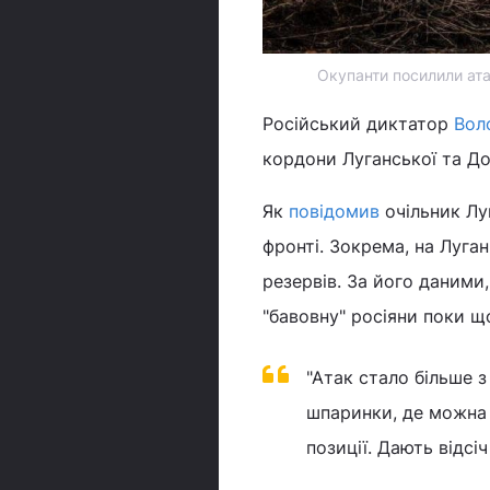
Окупанти посилили атак
Російський диктатор
Вол
кордони Луганської та До
Як
повідомив
очільник Лу
фронті. Зокрема, на Луга
резервів. За його даними
"бавовну" росіяни поки щ
"Атак стало більше з
шпаринки, де можна 
позиції. Дають відсі