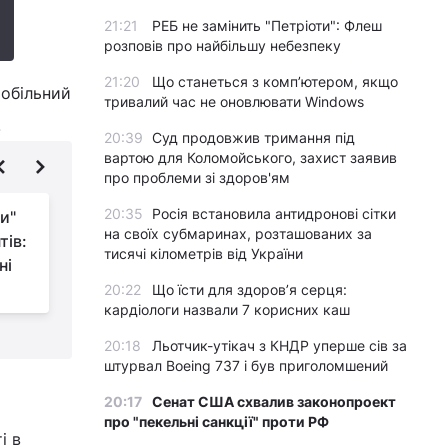
21:21
РЕБ не замінить "Петріоти": Флеш
розповів про найбільшу небезпеку
21:20
Що станеться з комп’ютером, якщо
мобільний
тривалий час не оновлювати Windows
.
20:39
Суд продовжив тримання під
вартою для Коломойського, захист заявив
про проблеми зі здоров'ям
20:35
Росія встановила антидронові сітки
и"
Росія втратила в
на своїх субмаринах, розташованих за
тів:
Україні 200 тисяч
тисячі кілометрів від України
ні
військових – NYT
а
20:22
Що їсти для здоров’я серця:
кардіологи назвали 7 корисних каш
20:18
Льотчик-утікач з КНДР уперше сів за
штурвал Boeing 737 і був приголомшений
20:17
Сенат США схвалив законопроект
про "пекельні санкції" проти РФ
і в