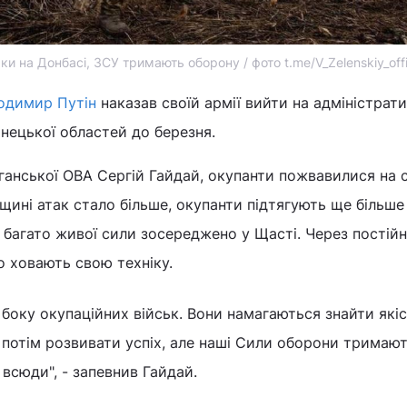
и на Донбасі, ЗСУ тримають оборону / фото t.me/V_Zelenskiy_offi
одимир Путін
наказав своїй армії вийти на адміністрати
нецької областей до березня.
ганської ОВА Сергій Гайдай, окупанти пожвавилися на 
нщині атак стало більше, окупанти підтягують ще більше
, багато живої сили зосереджено у Щасті. Через постій
о ховають свою техніку.
 боку окупаційних військ. Вони намагаються знайти які
потім розвивати успіх, але наші Сили оборони тримаю
ч всюди", - запевнив Гайдай.