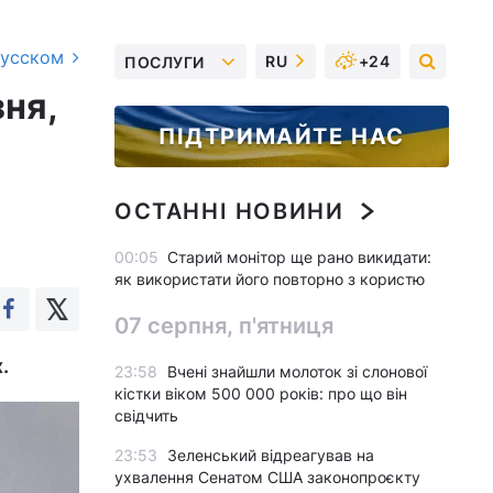
русском
RU
+24
ПОСЛУГИ
зня,
ПІДТРИМАЙТЕ НАС
ОСТАННІ НОВИНИ
00:05
Старий монітор ще рано викидати:
як використати його повторно з користю
07 серпня, п'ятниця
.
23:58
Вчені знайшли молоток зі слонової
кістки віком 500 000 років: про що він
свідчить
23:53
Зеленський відреагував на
ухвалення Сенатом США законопроєкту