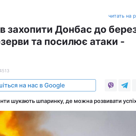
читать на 
в захопити Донбас до бере
зерви та посилює атаки -
4513
іться на нас в Google
анти шукають шпаринку, де можна розвивати успіх