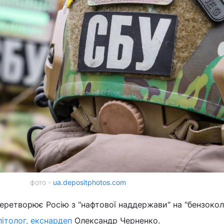
фото -
ua.depositphotos.com
еретворює Росію з "нафтової наддержави" на "бензокол
ітолог, екснардеп
Олександр Черненко.