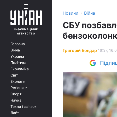
›
Новини
Війна
СБУ позбавля
ІНФОРМАЦІЙНЕ
бензоколонки
АГЕНТСТВО
Головна
Григорій Бондар
Війна
16:37, 16.
Україна
Підпиш
Політика
Економіка
Світ
Екологія
Регіони
Спорт
Наука
Техно і зв'язок
Лайт