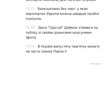
13:21
Безкоштовно без черг: у яких
аеропортах Європи можна швидше пройти
контроль
13:19
Зірка "Одіссеї" Деймон з'явився на
публіці зі своїми доньками-красунями
(фото)
13:15
В Україні випустять пам’ятну монету
на честь Іоанна Павла II
Реклама