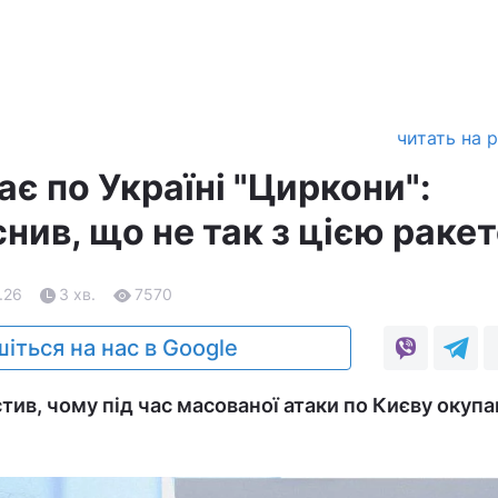
читать на 
ає по Україні "Циркони":
нив, що не так з цією раке
.26
3 хв.
7570
іться на нас в Google
тив, чому під час масованої атаки по Києву окупа
.