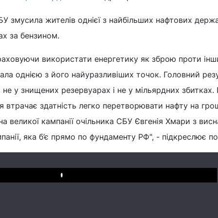
У змусила жителів однієї з найбільших нафтових держа
ах за бензином.
зраховуючи використати енергетику як зброю проти інш
ала однією з його найуразливіших точок. Головний рез
ь не у знищених резервуарах і не у мільярдних збитках.
ія втрачає здатність легко перетворювати нафту на грош
ина великої кампанії очільника СБУ Євгенія Хмари з вис
панії, яка б’є прямо по фундаменту РФ", - підкреслює п
Play