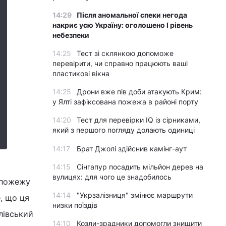
14:29
Після аномальної спеки негода
накриє усю Україну: оголошено І рівень
небезпеки
14:25
Тест зі склянкою допоможе
перевірити, чи справно працюють ваші
пластикові вікна
14:25
Дрони вже пів доби атакують Крим:
у Ялті зафіксована пожежа в районі порту
14:20
Тест для перевірки IQ із сірниками,
який з першого погляду долають одиниці
14:17
Брат Джолі здійснив камінг-аут
14:15
Сінгапур посадить мільйон дерев на
вулицях: для чого це знадобилось
 пожежу
14:14
"Укрзалізниця" змінює маршрути
, що ця
низки поїздів
лівський
14:10
Козли-зрадники допомогли знищити