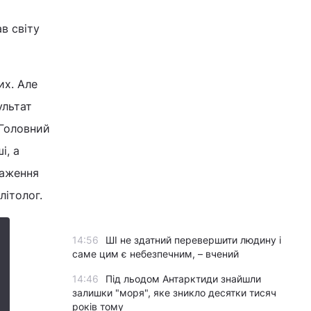
в світу
их. Але
ультат
 Головний
і, а
наження
олітолог.
14:56
ШІ не здатний перевершити людину і
саме цим є небезпечним, – вчений
14:46
Під льодом Антарктиди знайшли
залишки "моря", яке зникло десятки тисяч
років тому