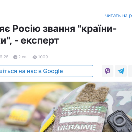
читать на 
є Росію звання "країни-
", - експерт
06.26
2 хв.
1009
іться на нас в Google