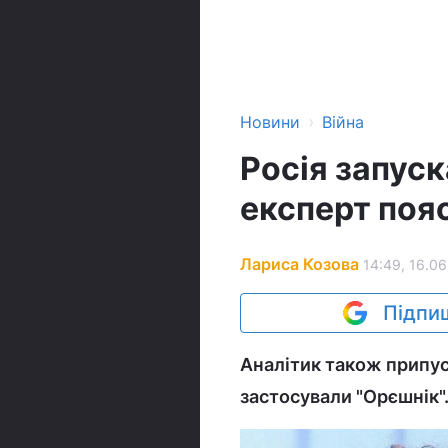
›
Новини
Війна
Росія запуск
експерт пояс
Лариса Козова
14:49, 16.06
Підпиш
Аналітик також припус
застосували "Орєшнік"