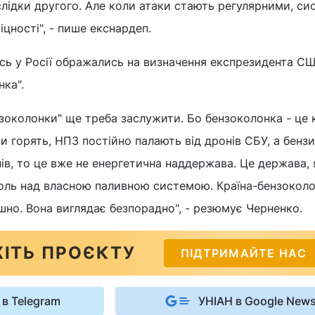
лідки другого. Але коли атаки стають регулярними, си
іцності", - пише екснардеп.
ись у Росії ображались на визначення експрезидента С
нка".
нзоколонки" ще треба заслужити. Бо бензоколонка - це 
и горять, НПЗ постійно палають від дронів СБУ, а бензи
нів, то це вже не енергетична наддержава. Це держава, 
оль над власною паливною системою. Країна-бензоколо
шно. Вона виглядає безпорадно", - резюмує Черненко.
ІТЬ ПРОЄКТУ
ПІДТРИМАЙТЕ НАС
 в Telegram
УНІАН в Google New