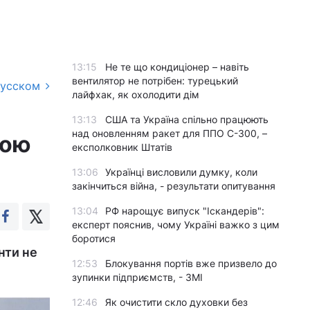
13:15
Не те що кондиціонер – навіть
вентилятор не потрібен: турецький
русском
лайфхак, як охолодити дім
13:13
США та Україна спільно працюють
над оновленням ракет для ППО С-300, –
тою
експолковник Штатів
13:06
Українці висловили думку, коли
закінчиться війна, - результати опитування
13:04
РФ нарощує випуск "Іскандерів":
експерт пояснив, чому Україні важко з цим
боротися
нти не
12:53
Блокування портів вже призвело до
зупинки підприємств, - ЗМІ
12:46
Як очистити скло духовки без