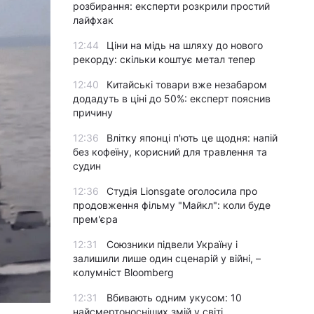
розбирання: експерти розкрили простий
лайфхак
12:44
Ціни на мідь на шляху до нового
рекорду: скільки коштує метал тепер
12:40
Китайські товари вже незабаром
додадуть в ціні до 50%: експерт пояснив
причину
12:36
Влітку японці п'ють це щодня: напій
без кофеїну, корисний для травлення та
судин
12:36
Студія Lionsgate оголосила про
продовження фільму "Майкл": коли буде
прем'єра
12:31
Союзники підвели Україну і
залишили лише один сценарій у війні, –
колумніст Bloomberg
12:31
Вбивають одним укусом: 10
найсмертоносніших змій у світі