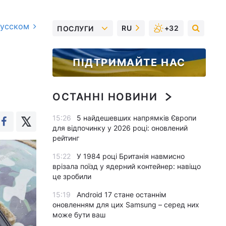
русском
RU
+32
ПОСЛУГИ
ПІДТРИМАЙТЕ НАС
ОСТАННІ НОВИНИ
15:26
5 найдешевших напрямків Європи
для відпочинку у 2026 році: оновлений
рейтинг
15:22
У 1984 році Британія навмисно
врізала поїзд у ядерний контейнер: навіщо
це зробили
15:19
Android 17 стане останнім
оновленням для цих Samsung – серед них
може бути ваш