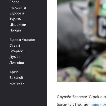
Зброя
Інциденти
Здоров'я
Туризм
Цікавинки
Погода
Відео з Youtube
Статті
Інтерв'ю
Думки
Лонгріди
Архів
Вакансії
Контакти
Служба безпеки Україна п
бензину". Про це
пише пол