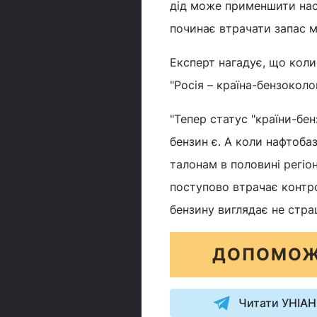
дід може применшити нас
починає втрачати запас м
Експерт нагадує, що кол
"Росія – країна-бензоколо
"Тепер статус "країни-бе
бензин є. А коли нафтобаз
талонам в половині регіо
поступово втрачає контр
бензину виглядає не стра
ДОПОМОЖ
Читати УНІАН