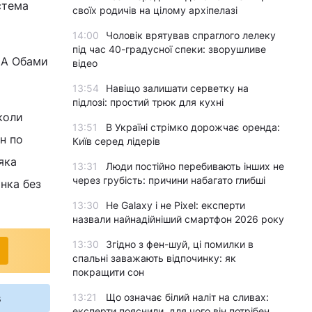
стема
своїх родичів на цілому архіпелазі
14:00
Чоловік врятував спраглого лелеку
під час 40-градусної спеки: зворушливе
ША Обами
відео
13:54
Навіщо залишати серветку на
підлозі: простий трюк для кухні
коли
13:51
В Україні стрімко дорожчає оренда:
н по
Київ серед лідерів
яка
13:31
Люди постійно перебивають інших не
через грубість: причини набагато глибші
нка без
13:30
Не Galaxy і не Pixel: експерти
назвали найнадійніший смартфон 2026 року
13:30
Згідно з фен-шуй, ці помилки в
спальні заважають відпочинку: як
покращити сон
s
13:21
Що означає білий наліт на сливах:
експерти пояснили, для чого він потрібен