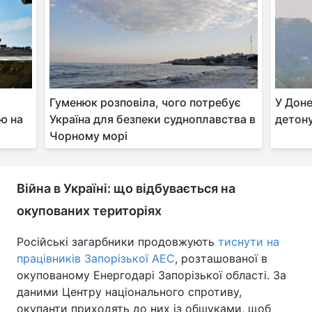
Гуменюк розповіла, чого потребує
У Доне
ю на
Україна для безпеки судноплавства в
детону
Чорному морі
Війна в Україні: що відбувається на
окупованих територіях
Російські загарбники продовжують
тиснути на
працівників Запорізької АЕС
, розташованої в
окупованому Енергодарі Запорізької області. За
даними Центру національного спротиву,
окупанти приходять до них із обшуками, щоб