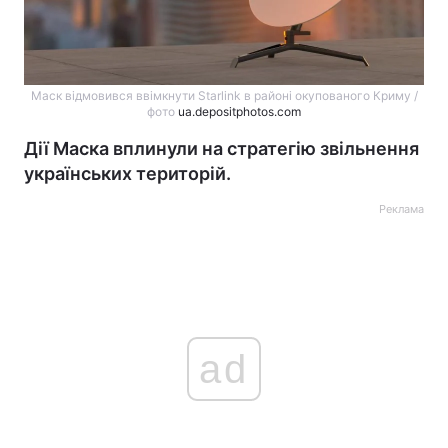
Маск відмовився ввімкнути Starlink в районі окупованого Криму /
фото
ua.depositphotos.com
Дії Маска вплинули на стратегію звільнення
українських територій.
Реклама
ad