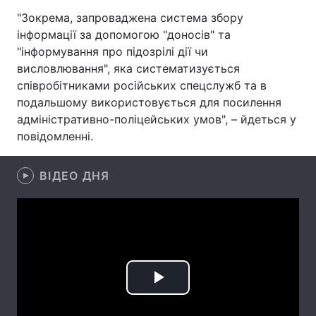
"Зокрема, запроваджена система збору
Лонгріди
інформації за допомогою "доносів" та
"інформування про підозрілі дії чи
Відео з Youtube
Статті
висловлювання", яка систематизується
співробітниками російських спецслужб та в
Інтерв'ю
Думки
подальшому використовується для посилення
адміністративно-поліцейських умов", – йдеться у
Архів
Вакансії
повідомленні.
Контакти
ВІДЕО ДНЯ
Послуги
Play