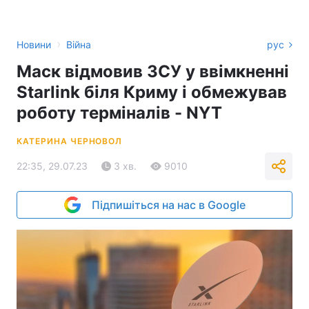
›
Новини
Війна
рус
Маск відмовив ЗСУ у ввімкненні
Starlink біля Криму і обмежував
роботу терміналів - NYT
КАТЕРИНА ЧЕРНОВОЛ
22:35, 29.07.23
3 хв.
9010
Підпишіться на нас в Google