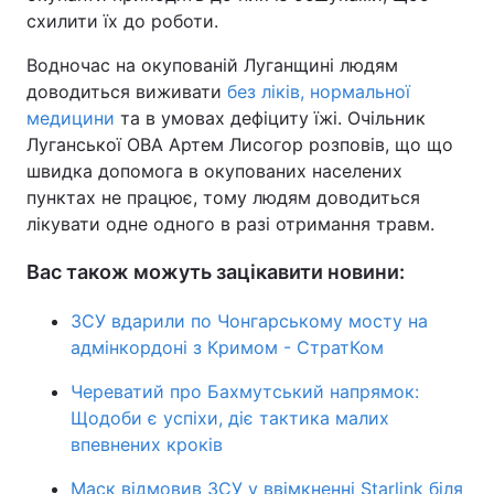
схилити їх до роботи.
Водночас на окупованій Луганщині людям
доводиться виживати
без ліків, нормальної
медицини
та в умовах дефіциту їжі. Очільник
Луганської ОВА Артем Лисогор розповів, що що
швидка допомога в окупованих населених
пунктах не працює, тому людям доводиться
лікувати одне одного в разі отримання травм.
Вас також можуть зацікавити новини:
ЗСУ вдарили по Чонгарському мосту на
адмінкордоні з Кримом - СтратКом
Череватий про Бахмутський напрямок:
Щодоби є успіхи, діє тактика малих
впевнених кроків
Маск відмовив ЗСУ у ввімкненні Starlink біля