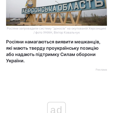
Росіяни запровадили систему "доносів" на окупованій Херсонщині
/ фото УНІАН, Віктор Ковальчук
Росіяни намагаються виявити мешканців,
які мають тверду проукраїнську позицію
або надають підтримку Силам оборони
України.
Реклама
ad