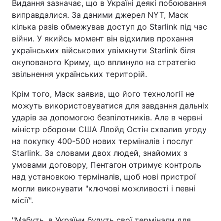
Видання зазначає, що в Україні деякі побоювання
виправдалися. За даними джерел NYT, Маск
кілька разів обмежував доступ до Starlink під час
війни. У якийсь момент він відхилив прохання
українських військових увімкнути Starlink біля
окупованого Криму, що вплинуло на стратегію
звільнення українських територій.
Крім того, Маск заявив, що його технології не
можуть використовуватися для завдання дальніх
ударів за допомогою безпілотників. Але в червні
міністр оборони США Ллойд Остін схвалив угоду
на покупку 400-500 нових терміналів і послуг
Starlink. За словами двох людей, знайомих з
умовами договору, Пентагон отримує контроль
над установкою терміналів, щоб нові пристрої
могли виконувати "ключові можливості і певні
місії".
"Мабуть, в України будуть свої термінали для