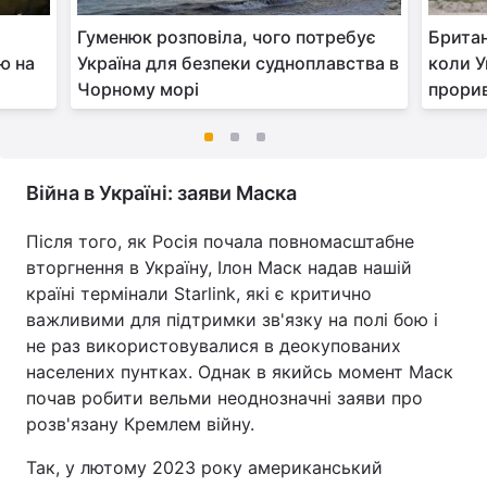
Гуменюк розповіла, чого потребує
Британ
ю на
Україна для безпеки судноплавства в
коли У
Чорному морі
прорив
Війна в Україні: заяви Маска
Після того, як Росія почала повномасштабне
вторгнення в Україну, Ілон Маск надав нашій
країні термінали Starlink, які є критично
важливими для підтримки зв'язку на полі бою і
не раз використовувалися в деокупованих
населених пунтках. Однак в якийсь момент Маск
почав робити вельми неоднозначні заяви про
розв'язану Кремлем війну.
Так, у лютому 2023 року американський