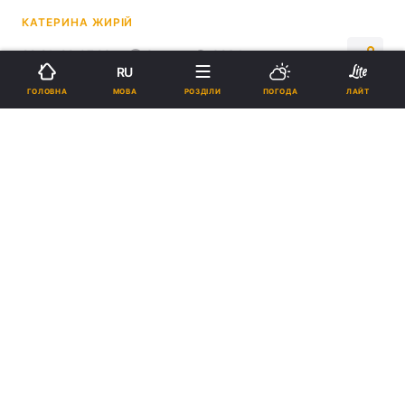
КАТЕРИНА ЖИРІЙ
22:21, 29.07.23
3 хв.
3234
RU
МОВА
ГОЛОВНА
РОЗДІЛИ
ПОГОДА
ЛАЙТ
Підпишіться на нас в Google
ЗСУ щодоби мають успіхи під Бахмутом - Череватий / фото
facebook.com/GeneralStaff.ua
На Лимано-Куп’янському напрямку ворог
вже давно постійно проводить атакуючі дії.