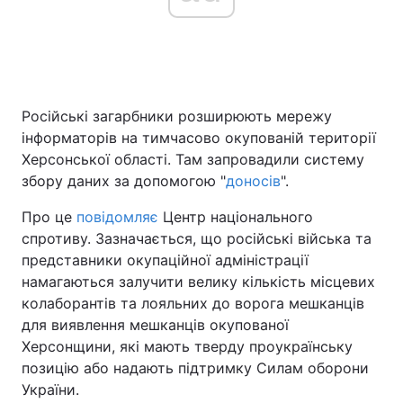
Головна
Війна
Російські загарбники розширюють мережу
Україна
Політика
інформаторів на тимчасово окупованій території
Економіка
Світ
Херсонської області. Там запровадили систему
збору даних за допомогою "
доносів
".
Спорт
Наука
Про це
повідомляє
Центр національного
Техно і зв'язок
Лайт
спротиву. Зазначається, що російські війська та
представники окупаційної адміністрації
Зброя
Інциденти
намагаються залучити велику кількість місцевих
колаборантів та лояльних до ворога мешканців
Здоров'я
Туризм
для виявлення мешканців окупованої
Херсонщини, які мають тверду проукраїнську
Цікавинки
Погода
позицію або надають підтримку Силам оборони
України.
Екологія
Регіони