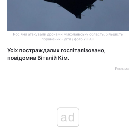
Росіяни атакували дронами Миколаївську область, більшість
поранених - діти / фото УНІАН
Усіх постраждалих госпіталізовано,
повідомив Віталій Кім.
Реклама
ad