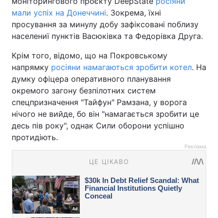
моніторингового проєкту DeepState
росіяни
мали успіх на Донеччині
. Зокрема, їхні
просування за минулу добу зафіксовані поблизу
населениї пунктів Васюківка та Федорівка Друга.
Крім того, відомо, що на Покровському
напрямку
росіяни намагаються зробити котел
. На
думку офіцера оперативного планування
окремого загону безпілотних систем
спецпризначення "Тайфун" Рамзана, у ворога
нічого не вийде, бо він "намагається зробити це
десь пів року", однак Сили оборони успішно
протидіють.
Реклама