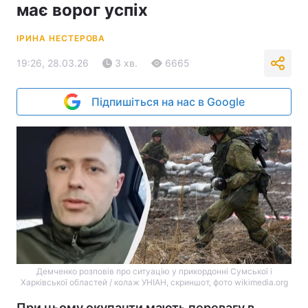
має ворог успіх
ІРИНА НЕСТЕРОВА
19:26, 28.03.26
3 хв.
6665
Підпишіться на нас в Google
Демченко розповів про ситуацію у прикордонні Сумської і
Харківської областей / колаж УНІАН, скриншот, фото wikimedia.org
При цьому окупанти мають перевагу в