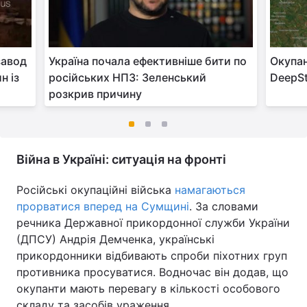
завод
Україна почала ефективніше бити по
Окупан
н із
російських НПЗ: Зеленський
DeepSt
розкрив причину
Війна в Україні: ситуація на фронті
Російські окупаційні війська
намагаються
прорватися вперед на Сумщині
. За словами
речника Державної прикордонної служби України
(ДПСУ) Андрія Демченка, українські
прикордонники відбивають спроби піхотних груп
противника просуватися. Водночас він додав, що
окупанти мають перевагу в кількості особового
складу та засобів ураження.