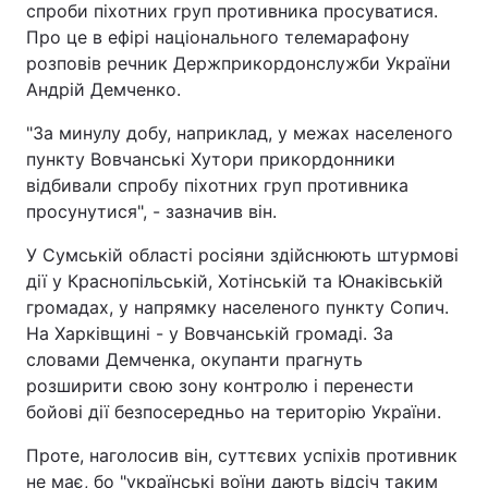
спроби піхотних груп противника просуватися.
Про це в ефірі національного телемарафону
розповів речник Держприкордонслужби України
Андрій Демченко.
"За минулу добу, наприклад, у межах населеного
пункту Вовчанські Хутори прикордонники
відбивали спробу піхотних груп противника
просунутися", - зазначив він.
У Сумській області росіяни здійснюють штурмові
дії у Краснопільській, Хотінській та Юнаківській
громадах, у напрямку населеного пункту Сопич.
На Харківщині - у Вовчанській громаді. За
словами Демченка, окупанти прагнуть
розширити свою зону контролю і перенести
бойові дії безпосередньо на територію України.
Проте, наголосив він, суттєвих успіхів противник
не має, бо "українські воїни дають відсіч таким