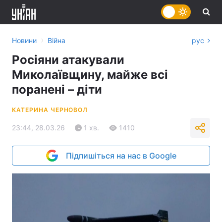
›
Новини
Війна
рус
Росіяни атакували
Миколаївщину, майже всі
поранені – діти
КАТЕРИНА ЧЕРНОВОЛ
23:44, 28.03.26
1 хв.
1410
Підпишіться на нас в Google