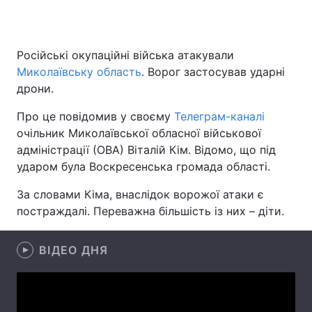
Російські окупаційні війська атакували
Головна
Війна
Миколаївську область
. Ворог застосував ударні
дрони.
Україна
Політика
Про це повідомив у своєму
Телеграм-каналі
Економіка
Світ
очільник Миколаївської обласної військової
адміністрації (ОВА) Віталій Кім. Відомо, що під
Спорт
Наука
ударом була Воскресенська громада області.
Техно і зв'язок
Лайт
За словами Кіма, внаслідок ворожої атаки є
постраждалі. Переважна більшість із них – діти.
Зброя
Інциденти
Здоров'я
Туризм
ВІДЕО ДНЯ
Цікавинки
Погода
Екологія
Регіони