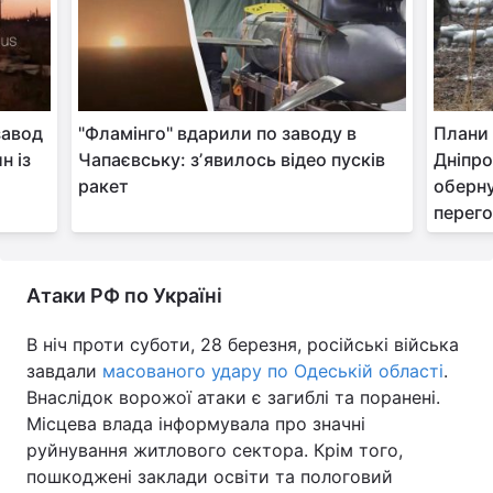
Тема оформлення
завод
"Фламінго" вдарили по заводу в
Плани
н із
Чапаєвську: зʼявилось відео пусків
Дніпр
ракет
оберну
перего
Атаки РФ по Україні
В ніч проти суботи, 28 березня, російські війська
завдали
масованого удару по Одеській області
.
Внаслідок ворожої атаки є загиблі та поранені.
Місцева влада інформувала про значні
руйнування житлового сектора. Крім того,
пошкоджені заклади освіти та пологовий