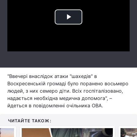
Лонгріди
Play
Відео з Youtube
Статті
Video
Інтерв'ю
Думки
Архів
Вакансії
Контакти
"Ввечері внаслідок атаки "шахедів" в
Послуги
Воскресенській громаді було поранено восьмеро
людей, з них семеро діти. Всіх госпіталізовано,
надається необхідна медична допомога", –
йдеться в повідомленні очільника ОВА.
ЧИТАЙТЕ ТАКОЖ: