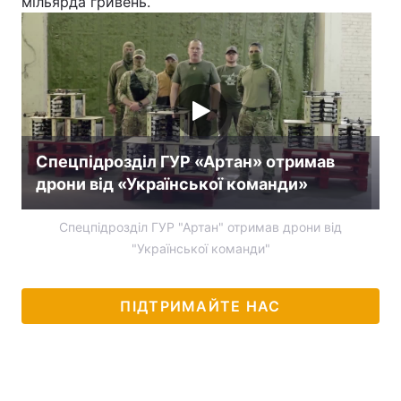
мільярда гривень.
Спецпідрозділ ГУР «Артан» отримав
дрони від «Української команди»
Спецпідрозділ ГУР "Артан" отримав дрони від
"Української команди"
ПІДТРИМАЙТЕ НАС