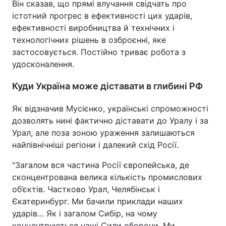
Він сказав, що прямі влучання свідчать про
істотний прогрес в ефективності цих ударів,
ефективності виробництва й технічних і
технологічних рішень в озброєнні, яке
застосовується. Постійно триває робота з
удосконалення.
Куди Україна може діставати в глибині РФ
Як відзначив Мусієнко, українські спроможності
дозволять нині фактично діставати до Уралу і за
Урал, але поза зоною ураження залишаються
найпівнічніші регіони і далекий схід Росії.
"Загалом вся частина Росії європейська, де
сконцентрована велика кількість промислових
об’єктів. Частково Урал, Челябінськ і
Єкатеринбург. Ми бачили приклади наших
ударів… Як і загалом Сибір, на чому
концентруються наші Сили оборони. Ми