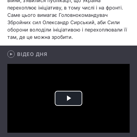
війни, з’явилися публікації, що Україна
перехоплює ініціативу, в тому числі і на фронті.
Лонгріди
Саме цього вимагає Головнокомандувач
Збройних сил Олександр Сирський, аби Сили
Відео з Youtube
Статті
оборони володіли ініціативою і перехоплювали її
там, де це можна зробити.
Інтерв'ю
Думки
ВІДЕО ДНЯ
Архів
Вакансії
Контакти
Послуги
Play
Video