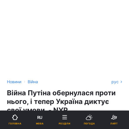
›
Новини
Війна
рус
Війна Путіна обернулася проти
нього, і тепер Україна диктує
свої умови, - NYP
RU
ВЛАДИСЛАВ ГРИГОР'ЄВ
МОВА
ГОЛОВНА
РОЗДІЛИ
ПОГОДА
ЛАЙТ