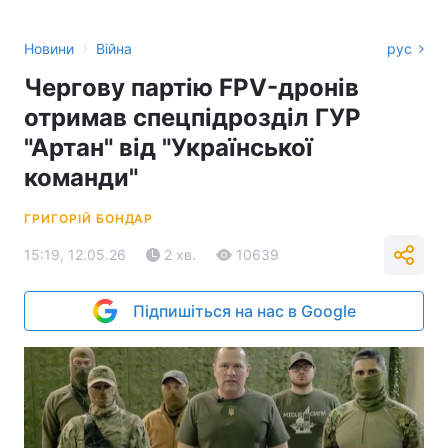
›
Новини
Війна
рус
Чергову партію FPV-дронів
отримав спецпідрозділ ГУР
"Артан" від "Української
команди"
ГРИГОРІЙ БОНДАР
15:19, 12.05.26
2 хв.
10639
Підпишіться на нас в Google