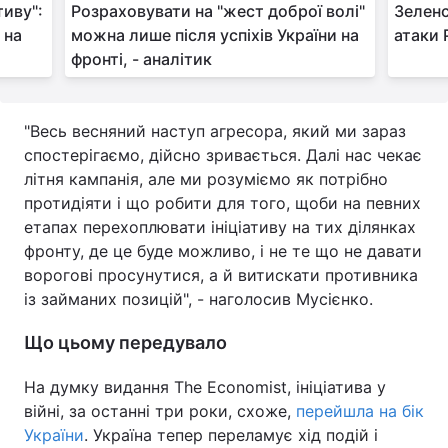
тиву":
Розраховувати на "жест доброї волі"
Зеленс
 на
можна лише після успіхів України на
атаки 
фронті, - аналітик
"Весь весняний наступ агресора, який ми зараз
спостерігаємо, дійсно зривається. Далі нас чекає
літня кампанія, але ми розуміємо як потрібно
протидіяти і що робити для того, щоби на певних
етапах перехоплювати ініціативу на тих ділянках
фронту, де це буде можливо, і не те що не давати
ворогові просунутися, а й витискати противника
із займаних позицій", - наголосив Мусієнко.
Що цьому передувало
На думку видання The Economist, ініціатива у
війні, за останні три роки, схоже,
перейшла на бік
України
. Україна тепер переламує хід подій і