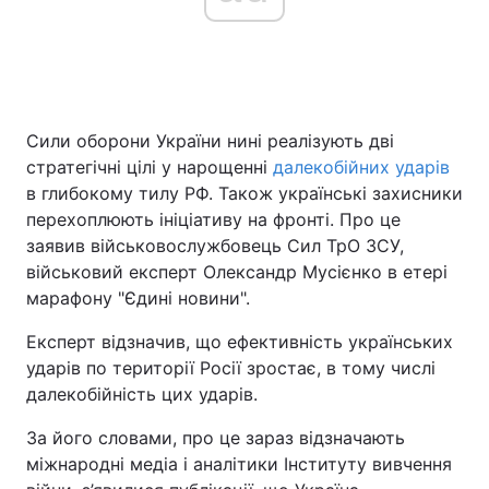
Головна
Війна
Сили оборони України нині реалізують дві
Україна
Політика
стратегічні цілі у нарощенні
далекобійних ударів
Економіка
Світ
в глибокому тилу РФ. Також українські захисники
перехоплюють ініціативу на фронті. Про це
Спорт
Наука
заявив військовослужбовець Сил ТрО ЗСУ,
військовий експерт Олександр Мусієнко в етері
Техно і зв'язок
Лайт
марафону "Єдині новини".
Зброя
Інциденти
Експерт відзначив, що ефективність українських
ударів по території Росії зростає, в тому числі
Здоров'я
Туризм
далекобійність цих ударів.
Цікавинки
Погода
За його словами, про це зараз відзначають
міжнародні медіа і аналітики Інституту вивчення
Екологія
Регіони