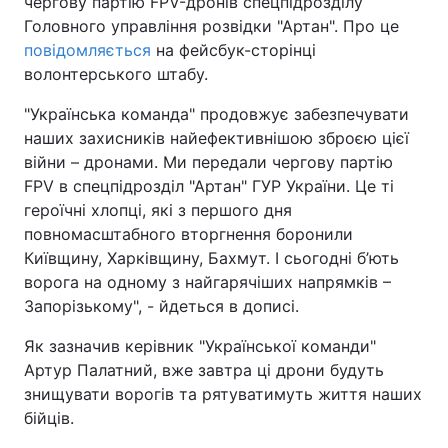
чергову партію FPV-дронів спецпідрозділу
Головного управління розвідки "Артан". Про це
повідомляється
на фейсбук-сторінці
волонтерського штабу.
"Українська команда" продовжує забезпечувати
наших захисників найефективнішою зброєю цієї
війни – дронами. Ми передали чергову партію
FPV в спецпідрозділ "Артан" ГУР України. Це ті
героїчні хлопці, які з першого дня
повномасштабного вторгнення боронили
Київщину, Харківщину, Бахмут. І сьогодні б’ють
ворога на одному з найгарячіших напрямків –
Запорізькому", - йдеться в дописі.
Як зазначив керівник "Української команди"
Артур Палатний, вже завтра ці дрони будуть
знищувати ворогів та рятуватимуть життя наших
бійців.