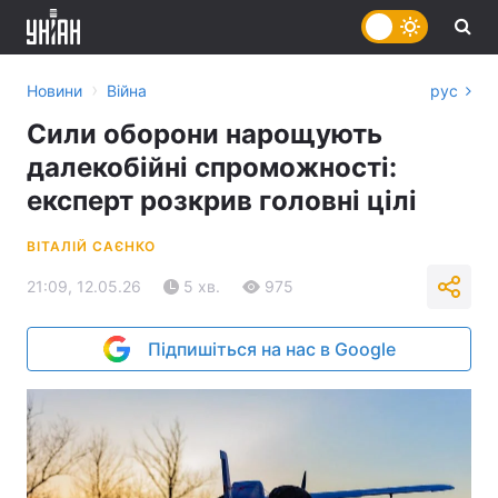
›
Новини
Війна
рус
Сили оборони нарощують
далекобійні спроможності:
експерт розкрив головні цілі
ВІТАЛІЙ САЄНКО
21:09, 12.05.26
5 хв.
975
Підпишіться на нас в Google