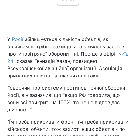
Головна
Війна
У
Росії
збільшується кількість об’єктів, які
Україна
Політика
росіянам потрібно захищати, а кількість засобів
Економіка
Світ
протиповітряної оборони - ні. Про це в ефірі
"Київ
24"
сказав Геннадій Хазан, президент
Спорт
Наука
Всеукраїнської авіаційної організації "Асоціація
приватних пілотів та власників літаків".
Техно і зв'язок
Лайт
Говорячи про систему протиповітряної оборони
Зброя
Інциденти
Росії, він зазначив, що "якщо РФ говорила, що
вони всі прикриті на 100%, то це не відповідає
Здоров'я
Туризм
дійсності".
Цікавинки
Погода
"Їм треба прикривати фронт, їм треба прикривати
військові об’єкти, тож захист інших об’єктів - по
Екологія
Регіони