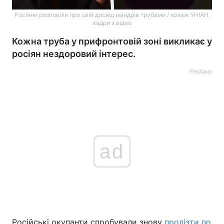
Росіяни розповіли про свій досвід мандрів трубами / колаж УНІАН,
кадри з відео
Кожна труба у прифронтовій зоні викликає у
росіян нездоровий інтерес.
Реклама
ad
Російські окупанти спробували знову
пролізти по