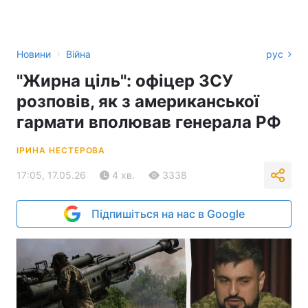
›
Новини
Війна
рус
"Жирна ціль": офіцер ЗСУ
розповів, як з американської
гармати вполював генерала РФ
ІРИНА НЕСТЕРОВА
17:05, 17.05.26
4 хв.
3338
Підпишіться на нас в Google