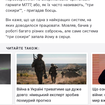
гармати М777, або, як їх часто називають, "три
сокири"", - пригадав боєць.
Він каже, що це одна з найкращих систем, на
яких доводилося працювати. Мовляв, бачив у
роботі багато різних озброєнь, але саме система
"три сокири" запала йому в серце.
ЧИТАЙТЕ ТАКОЖ:
Війна в Україні триватиме ще дуже
Що озн
довго: німецький експерт зробив
війни:
похмурий прогноз
мир в