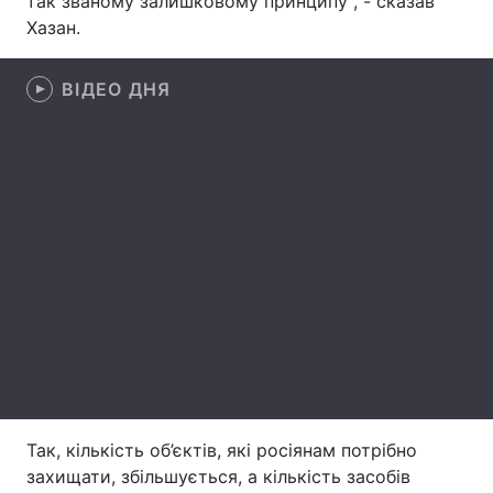
так званому залишковому принципу", - сказав
Хазан.
Лонгріди
ВІДЕО ДНЯ
Відео з Youtube
Статті
Інтерв'ю
Думки
Архів
Вакансії
Контакти
Послуги
Так, кількість об’єктів, які росіянам потрібно
захищати, збільшується, а кількість засобів