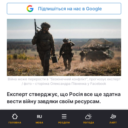
Підпишіться на нас в Google
Війна може перерости в "безкінечний конфлікт", прогнозує експерт
/ фото – сторінка Олександра Півненка у Facebook
Експерт стверджує, що Росія все ще здатна
вести війну завдяки своїм ресурсам.
Реклама
RU
МОВА
ГОЛОВНА
РОЗДІЛИ
ПОГОДА
ЛАЙТ