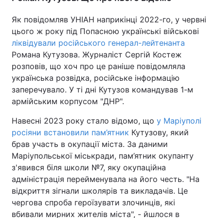
Як повідомляв УНІАН наприкінці 2022-го, у червні
цього ж року під Попасною українські військові
ліквідували російського генерал-лейтенанта
Романа Кутузова. Журналіст Сергій Костеж
розповів, що хоч про це раніше повідомляла
українська розвідка, російське інформацію
заперечувало. У ті дні Кутузов командував 1-м
армійським корпусом "ДНР".
Навесні 2023 року стало відомо, що
у Маріуполі
росіяни встановили пам’ятник
Кутузову, який
брав участь в окупації міста. За даними
Маріупольської міськради, пам’ятник окупанту
з'явився біля школи №7, яку окупаційна
адміністрація перейменувала на його честь. "На
відкриття зігнали школярів та викладачів. Це
чергова спроба героїзувати злочинців, які
вбивали мирних жителів міста", - йшлося в