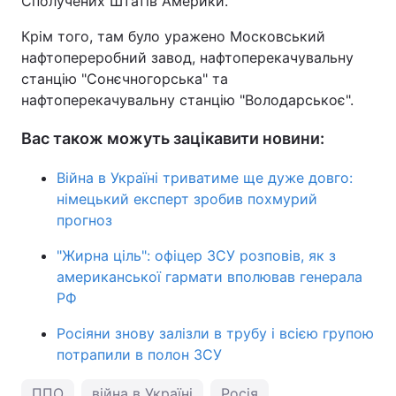
Сполучених Штатів Америки.
Крім того, там було уражено Московський
нафтопереробний завод, нафтоперекачувальну
станцію "Сонєчногорська" та
нафтоперекачувальну станцію "Володарськоє".
Вас також можуть зацікавити новини:
Війна в Україні триватиме ще дуже довго:
німецький експерт зробив похмурий
прогноз
"Жирна ціль": офіцер ЗСУ розповів, як з
американської гармати вполював генерала
РФ
Росіяни знову залізли в трубу і всією групою
потрапили в полон ЗСУ
ППО
війна в Україні
Росія