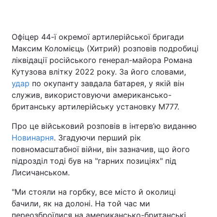
Офіцер 44-ї окремої артилерійської бригади
Максим Коломієць (Хитрий) розповів подробиці
ліквідації російського генерал-майора Романа
Кутузова влітку 2022 року. За його словами,
удар
по окупанту завдала батарея, у якій він
служив, використовуючи американсько-
британську артилерійську установку М777.
Про це військовий розповів в інтерв’ю виданню
Новинарня
. Згадуючи перший рік
повномасштабної війни, він зазначив, що його
підрозділ тоді був на "гарних позиціях" під
Лисичанськом.
"Ми стояли на горбку, все місто й околиці
бачили, як на долоні. На той час ми
переозброїлися на американсько-британські