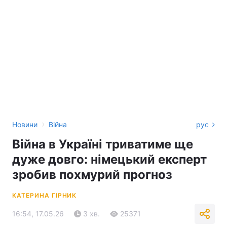
›
Новини
Війна
рус
Війна в Україні триватиме ще
дуже довго: німецький експерт
зробив похмурий прогноз
КАТЕРИНА ГІРНИК
16:54, 17.05.26
3 хв.
25371