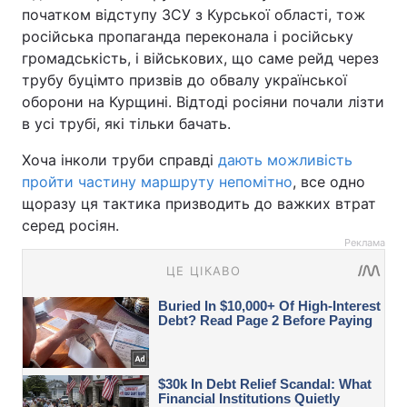
початком відступу ЗСУ з Курської області, тож
російська пропаганда переконала і російську
громадськість, і військових, що саме рейд через
трубу буцімто призвів до обвалу української
оборони на Курщині. Відтоді росіяни почали лізти
в усі трубі, які тільки бачать.
Хоча інколи труби справді
дають можливість
пройти частину маршруту непомітно
, все одно
щоразу ця тактика призводить до важких втрат
серед росіян.
Реклама