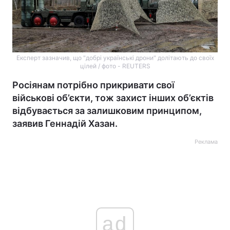
Експерт зазначив, що "добрі українські дрони" долітають до своїх
цілей / фото - REUTERS
Росіянам потрібно прикривати свої
військові об’єкти, тож захист інших об’єктів
відбувається за залишковим принципом,
заявив Геннадій Хазан.
Реклама
ad