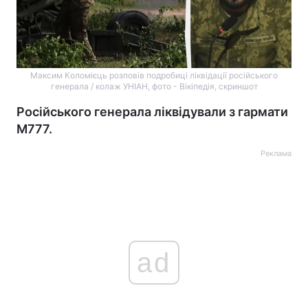
Максим Коломієць розповів подробиці ліквідації російського
генерала / колаж УНІАН, фото - Вікіпедія, скриншот
Російського генерала ліквідували з гармати
М777.
Реклама
ad