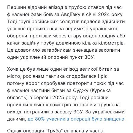
Перший відомий епізод з трубою стався під час
фінальної фази боїв за Авдіївку в січні 2024 року.
Тоді групі російських солдатів вдалося здійснити
успішне проникнення за периметр української
оборони, пролізши через стару водопровідну або
каналізаційну трубу довжиною кілька кілометрів.
Це дозволило загарбникам зненацька захопити
один укріплений опорний пункт ЗСУ.
Хоча це був лише один епізод великої битви за
місто, росіянам тактика сподобалася і рік
потому ворог спробував повторити трюк під час
фінальної частини битви за Суджу (Курська
область) в березні 2025 року. Тоді росіяни
пройшли кілька кілометрів по газовій трубі і на
виході потрапили в засідку ЗСУ. За українськими
даними,
до 80% учасників операції було знищено
.
Однак операція "Труба" співпала у часі з