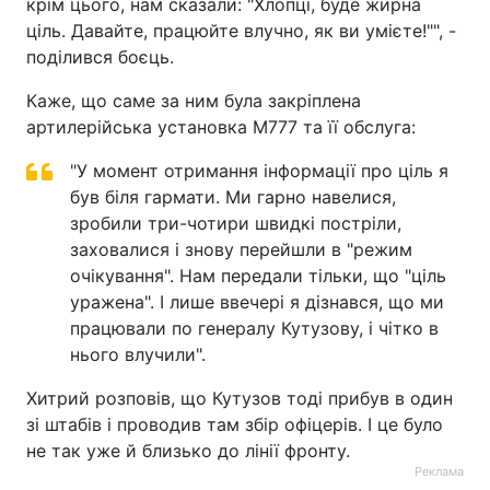
крім цього, нам сказали: "Хлопці, буде жирна
ціль. Давайте, працюйте влучно, як ви умієте!"", -
поділився боєць.
Каже, що саме за ним була закріплена
артилерійська установка М777 та її обслуга:
"У момент отримання інформації про ціль я
був біля гармати. Ми гарно навелися,
зробили три-чотири швидкі постріли,
заховалися і знову перейшли в "режим
очікування". Нам передали тільки, що "ціль
уражена". І лише ввечері я дізнався, що ми
працювали по генералу Кутузову, і чітко в
нього влучили".
Хитрий розповів, що Кутузов тоді прибув в один
зі штабів і проводив там збір офіцерів. І це було
не так уже й близько до лінії фронту.
Реклама