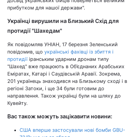
досвід українських бійців повернеться великим
прибутком для нашої держави".
Українці вирушили на Близький Схід для
протидії "Шахедам"
Як повідомляв УНІАН, 17 березня Зеленський
повідомив, що
українські фахівці із збиття і
протидії
іранським ударним дронам типу
"Шахед" вже працюють в Об’єднаних Арабських
Еміратах, Катарі і Саудівській Аравії. Зокрема,
201 українець знаходився на Близькому сході і в
регіоні Затоки, і ще 34 були готовим до
направлення. Також українці були на шляху до
Кувейту.
Вас також можуть зацікавити новини:
США вперше застосували нові бомби GBU-