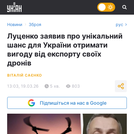
›
Новини
Зброя
рус
Луценко заявив про унікальний
шанс для України отримати
вигоду від експорту своїх
дронів
ВІТАЛІЙ САЄНКО
13:03, 19.03.26
5 хв.
803
Підпишіться на нас в Google