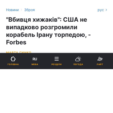
›
Новини
Зброя
рус
"Вбивця хижаків": США не
випадково розгромили
корабель Ірану торпедою, -
Forbes
МАРТА ГИЧКО
RU
12:15, 19.03.26
2 хв.
5830
МОВА
ГОЛОВНА
РОЗДІЛИ
ПОГОДА
ЛАЙТ
Підпишіться на нас в Google