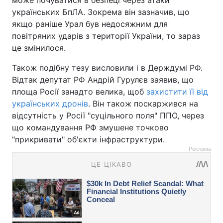
може почуватися в безпеці через атаки
українських БпЛА. Зокрема він зазначив, що
якщо раніше Урал був недосяжним для
повітряних ударів з території України, то зараз
це змінилося.
Також подібну тезу висловили і в Держдумі РФ.
Відтак депутат РФ Андрій Гурулєв заявив, що
площа Росії занадто велика, щоб
захистити її від
українських дронів
. Він також поскаржився на
відсутність у Росії "суцільного поля" ППО, через
що командування РФ змушене точково
"прикривати" об'єкти інфраструктури.
Реклама