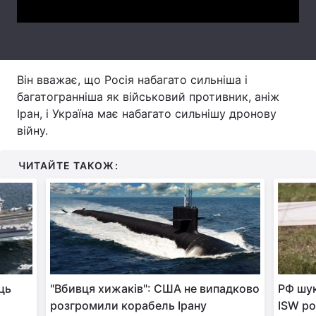
Тема оформлення
Він вважає, що Росія набагато сильніша і
багатогранніша як військовий противник, аніж
Іран, і Україна має набагато сильнішу дронову
війну.
ЧИТАЙТЕ ТАКОЖ:
ць
"Вбивця хижаків": США не випадково
РФ шук
розгромили корабель Ірану
ISW ро