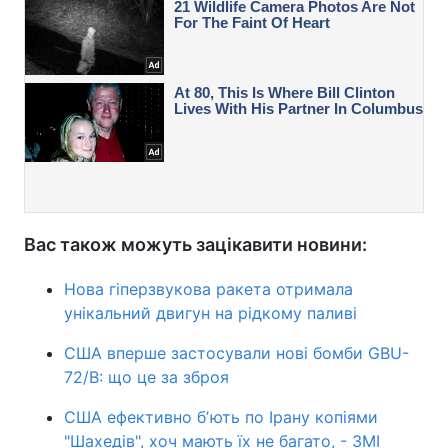
Вас також можуть зацікавити новини:
Нова гіперзвукова ракета отримала
унікальний двигун на рідкому паливі
США вперше застосували нові бомби GBU-
72/B: що це за зброя
США ефективно бʼють по Ірану копіями
"Шахедів", хоч мають їх не багато, - ЗМІ