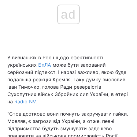
ad
У визнаннях в Росії щодо ефективності
українських
БпЛА
може бути захований
серйозний підтекст. І наразі важливо, якою буде
подальша реакція Кремля. Таку думку висловив
Іван Тимочко, голова Ради резервістів
Сухопутних військ Збройних сил України, в етері
на
Radio NV
.
"Стовідсотково вони почнуть закручувати гайки.
Мовляв, є загрози від України, а отже, певні
підприємства будуть змушувати задешево
працювати на військову промисловість Росії.