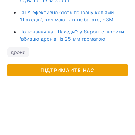
72/B: що це за зброя
США ефективно бʼють по Ірану копіями
"Шахедів", хоч мають їх не багато, - ЗМІ
Полювання на "Шахеди": у Європі створили
"вбивцю дронів" із 25-мм гарматою
дрони
ПІДТРИМАЙТЕ НАС