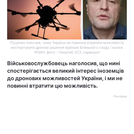
Луценко пояснив, чому Україна не повинна втратити можливість
експортувати дронові рішення країнам Близького сходу / колаж
УНІАН, фото - Генштаб ЗСУ, скриншот
Військовослужбовець наголосив, що нині
спостерігається великий інтерес іноземців
до дронових можливостей України, і ми не
повинні втратити цю можливість.
Реклама