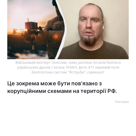
Військовий експерт пояснив, чому росіяни почали боятися
українських дронів / колаж УНІАН, фото 411 окремий полк
безпілотних систем "Яструби", скриншот
Це зокрема може бути повʼязано з
корупційними схемами на території РФ.
Реклама