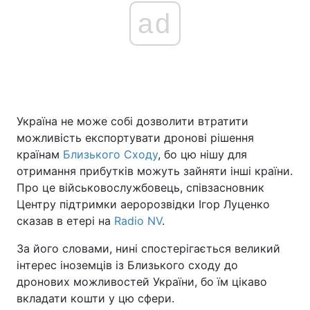
ad
Головна
Війна
Україна
Політика
Україна не може собі дозволити втратити
Економіка
Світ
можливість експортувати дронові рішення
Спорт
Наука
країнам
Близького Cходу
, бо цю нішу для
отримання прибутків можуть зайняти інші країни.
Техно і зв'язок
Лайт
Про це військовослужбовець, співзасновник
Центру підтримки аеророзвідки Ігор Луценко
Зброя
Інциденти
сказав в етері на
Radio NV
.
Здоров'я
Туризм
За його словами, нині спостерігається великий
інтерес іноземців із Близького сходу до
Цікавинки
Погода
дронових можливостей України, бо їм цікаво
вкладати кошти у цю сфери.
Екологія
Регіони