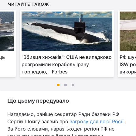
ЧИТАЙТЕ ТАКОЖ:
ць
"Вбивця хижаків": США не випадково
РФ шук
розгромили корабель Ірану
ISW ро
торпедою, - Forbes
викори
Що цьому передувало
Нагадаємо, раніше секретар Ради безпеки РФ
Сергій Шойгу заявив про
загрозу для всієї Росії
.
За його словами, наразі жоден регіон РФ не