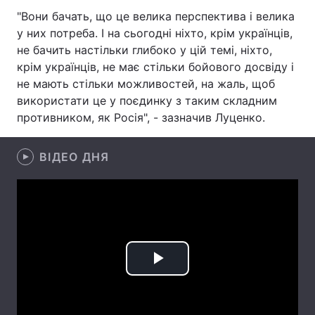
"Вони бачать, що це велика перспектива і велика
Лонгріди
у них потреба. І на сьогодні ніхто, крім українців,
не бачить настільки глибоко у цій темі, ніхто,
крім українців, не має стільки бойового досвіду і
Відео з Youtube
Статті
не мають стільки можливостей, на жаль, щоб
Інтерв'ю
Думки
використати це у поєдинку з таким складним
противником, як Росія", - зазначив Луценко.
Архів
Вакансії
ВІДЕО ДНЯ
Контакти
Послуги
Play
Video