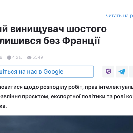
читать на 
ий винищувач шостого
алишився без Франції
26
4 хв.
5549
іться на нас в Google
овитися щодо розподілу робіт, прав інтелектуал
авління проєктом, експортної політики та ролі к
ка.