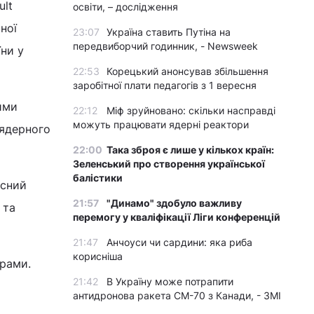
ult
освіти, – дослідження
ної
23:07
Україна ставить Путіна на
передвиборчий годинник, - Newsweek
їни у
22:53
Корецький анонсував збільшення
заробітної плати педагогів з 1 вересня
ими
22:12
Міф зруйновано: скільки насправді
можуть працювати ядерні реактори
 ядерного
22:00
Така зброя є лише у кількох країн:
Зеленський про створення української
балістики
асний
21:57
"Динамо" здобуло важливу
 та
перемогу у кваліфікації Ліги конференцій
21:47
Анчоуси чи сардини: яка риба
корисніша
грами.
21:42
В Україну може потрапити
антидронова ракета CM-70 з Канади, - ЗМІ