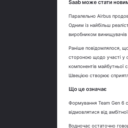
Saab може стати нови
Паралельно Airbus продо
Одним із найбільш реаліс
виробником винищувачів 
Раніше повідомлялося, щ
стороною щодо участі у с
компонентів майбутньої с
Швецією створює сприятл
Що це означає
Формування Team Gen 6 св
відмовлятися від амбітно
Водночас остаточно гово