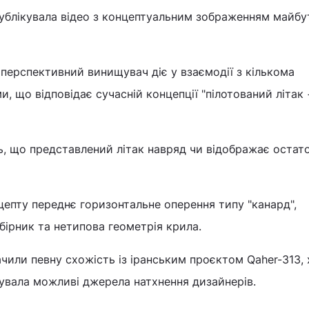
публікувала відео з концептуальним зображенням майбу
перспективний винищувач діє у взаємодії з кількома
, що відповідає сучасній концепції "пілотований літак 
ь, що представлений літак навряд чи відображає остат
епту переднє горизонтальне оперення типу "канард",
ірник та нетипова геометрія крила.
ачили певну схожість із іранським проєктом Qaher-313,
тувала можливі джерела натхнення дизайнерів.