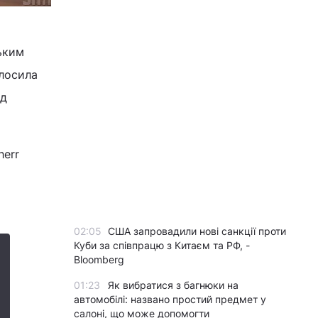
ьким
лосила
ад
herr
02:05
США запровадили нові санкції проти
Куби за співпрацю з Китаєм та РФ, -
Bloomberg
01:23
Як вибратися з багнюки на
автомобілі: названо простий предмет у
салоні, що може допомогти