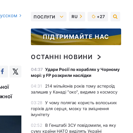
русском
RU
+27
ПОСЛУГИ
ПІДТРИМАЙТЕ НАС
ОСТАННІ НОВИНИ
04:37
Удари Росії по кораблях у Чорному
морі: у FP розкрили наслідки
04:31
214 мільйонів років тому астероїд
ьної
залишив у Канаді "око", видиме з космосу
ожної
03:28
У чому полягає користь волоських
горіхів для серця, мозку та зміцнення
імунітету
02:52
В Генштабі ЗСУ повідомили, на яку
суму країни НАТО виділять Україні