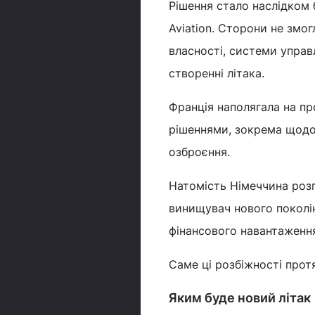
Рішення стало наслідком 
Aviation. Сторони не змо
власності, системи управл
створенні літака.
Франція наполягала на пр
рішеннями, зокрема щодо 
озброєння.
Натомість Німеччина роз
винищувач нового поколін
фінансового навантаженн
Саме ці розбіжності прот
Яким буде новий літак