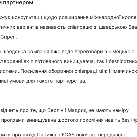
м партнером
вжує консультації щодо розширення міжнародної коопер
тичних варіантів називають співпрацю зі шведською Saa
Gripen.
о шведська компанія вже веде переговори з німецькою
творенні як пілотованого винищувача, так і безпілотни
истеми. Посилення оборонної співпраці між Німеччино
иві умови для такого партнерства.
ідчить про те, що Берлін і Мадрид не мають наміру
ї програми винищувача шостого покоління навіть без Фр
рити про вихід Парижа з FCAS поки що передчасно.