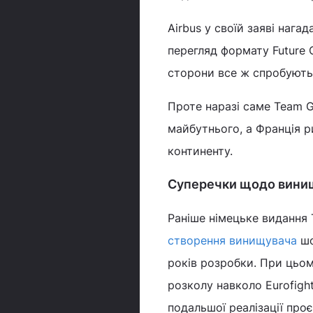
Airbus у своїй заяві наг
перегляд формату Future 
сторони все ж спробують
Проте наразі саме Team 
майбутнього, а Франція 
континенту.
Суперечки щодо вини
Раніше німецьке видання 
створення винищувача
шо
років розробки. При цьом
розколу навколо Eurofight
подальшої реалізації про