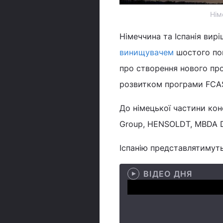
Нім
Німеччина та Іспанія ви
винищувачем
шостого пок
про створення нового пр
розвитком програми FCAS 
До німецької частини кон
Group, HENSOLDT, MBDA De
Іспанію представлятимуть 
ВІДЕО ДНЯ