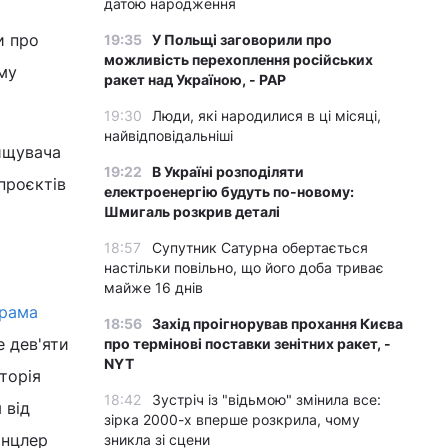
датою народження
и про
19:35
У Польщі заговорили про
можливість перехоплення російських
му
ракет над Україною, - PAP
19:30
Люди, які народилися в ці місяці,
найвідповідальніші
ищувача
19:22
В Україні розподіляти
проєктів
електроенергію будуть по-новому:
Шмигаль розкрив деталі
18:57
Супутник Сатурна обертається
настільки повільно, що його доба триває
майже 16 днів
рама
18:56
Захід проігнорував прохання Києва
 дев'яти
про термінові поставки зенітних ракет, -
NYT
торія
18:42
Зустріч із "відьмою" змінила все:
 від
зірка 2000-х вперше розкрила, чому
анцлер
зникла зі сцени