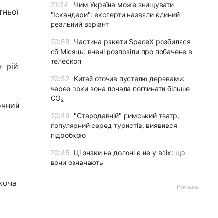
21:24
Чим Україна може знищувати
тньої
"Іскандери": експерти назвали єдиний
реальний варіант
20:58
Частина ракети SpaceX розбилася
об Місяць: вчені розповіли про побачене в
телескоп
+ рій
20:52
Китай оточив пустелю деревами:
через роки вона почала поглинати більше
CO₂
очний
20:49
"Стародавній" римський театр,
популярний серед туристів, виявився
підробкою
20:45
Ці знаки на долоні є не у всіх: що
вони означають
 хоча
Реклама