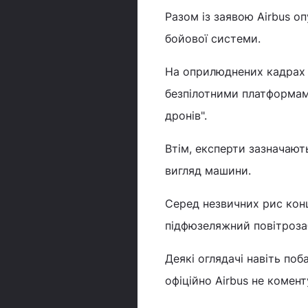
Разом із заявою Airbus о
бойової системи.
На оприлюднених кадрах 
безпілотними платформами
дронів".
Втім, експерти зазначают
вигляд машини.
Серед незвичних рис конц
підфюзеляжний повітрозаб
Деякі оглядачі навіть поб
офіційно Airbus не комен