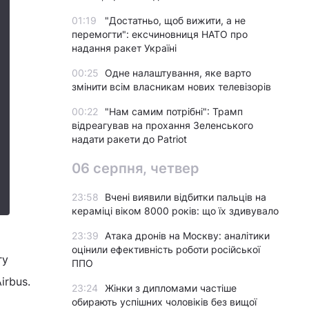
01:19
"Достатньо, щоб вижити, а не
перемогти": ексчиновниця НАТО про
надання ракет Україні
00:25
Одне налаштування, яке варто
змінити всім власникам нових телевізорів
00:22
"Нам самим потрібні": Трамп
відреагував на прохання Зеленського
надати ракети до Patriot
06 серпня, четвер
23:58
Вчені виявили відбитки пальців на
кераміці віком 8000 років: що їх здивувало
23:39
Атака дронів на Москву: аналітики
оцінили ефективність роботи російської
гу
ППО
irbus.
23:24
Жінки з дипломами частіше
обирають успішних чоловіків без вищої