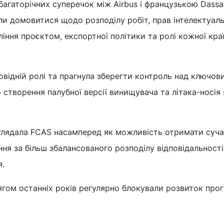
багаторічних суперечок між Airbus і французькою Dassa
гли домовитися щодо розподілу робіт, прав інтелектуаль
іння проєктом, експортної політики та ролі кожної кра
овідній ролі та прагнула зберегти контроль над ключов
створення палубної версії винищувача та літака-носія
глядала FCAS насамперед як можливість отримати суч
ня за більш збалансованого розподілу відповідальності
я.
ягом останніх років регулярно блокували розвиток про