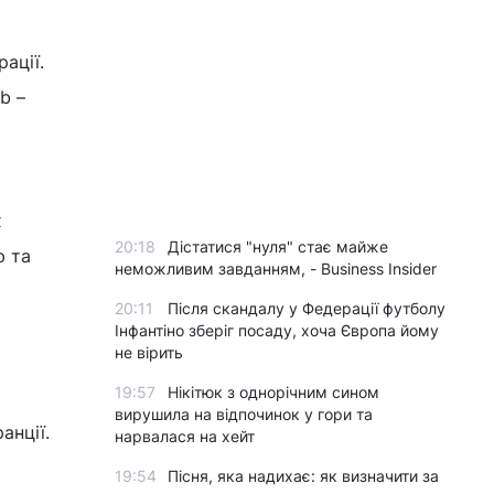
ації.
b –
х
20:18
Дістатися "нуля" стає майже
ю та
неможливим завданням, - Business Insider
20:11
Після скандалу у Федерації футболу
Інфантіно зберіг посаду, хоча Європа йому
не вірить
19:57
Нікітюк з однорічним сином
вирушила на відпочинок у гори та
анції.
нарвалася на хейт
19:54
Пісня, яка надихає: як визначити за