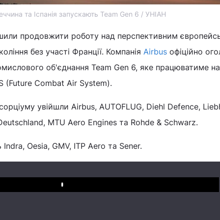
еччина та Іспанія запускають Team Gen 6 / УНІАН
рішили продовжити роботу над перспективним європейс
оління без участі Франції. Компанія
Airbus
офіційно ого
омислового об'єднання Team Gen 6, яке працюватиме н
(Future Combat Air System).
сорціуму увійшли Airbus, AUTOFLUG, Diehl Defence, Lieb
utschland, MTU Aero Engines та Rohde & Schwarz.
Indra, Oesia, GMV, ITP Aero та Sener.
Play