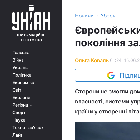
›
Новини
Зброя
Європейськ
ІНФОРМАЦІЙНЕ
покоління з
АГЕНТСТВО
Головна
Ольга Коваль
Війна
01:24, 15.06.
Україна
Підпиш
Політика
Економіка
Світ
Сторони не змогли дом
Екологія
власності, системи упр
Регіони
країни у створенні літа
Спорт
Наука
Техно і зв'язок
Лайт