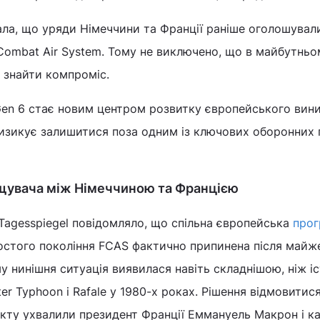
адала, що уряди Німеччини та Франції раніше оголошувал
Combat Air System. Тому не виключено, що в майбутньо
 знайти компроміс.
Gen 6 стає новим центром розвитку європейського вин
ризикує залишитися поза одним із ключових оборонних 
щувача між Німеччиною та Францією
Tagesspiegel повідомляло, що спільна європейська
прог
стого покоління FCAS фактично припинена після майже
у нинішня ситуація виявилася навіть складнішою, ніж іс
er Typhoon і Rafale у 1980-х роках. Рішення відмовитися
єкту ухвалили президент Франції Еммануель Макрон і к