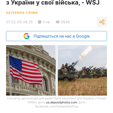
з України у свої війська, - WSJ
КАТЕРИНА ГІРНИК
07:22, 05.06.25
3 хв.
5646
Підпишіться на нас в Google
Спочатку детонатори для ракет були закуплені для України / Колаж
УНІАН, фото
ua.depositphotos.com
, фото
facebook.com/GeneralStaff.ua