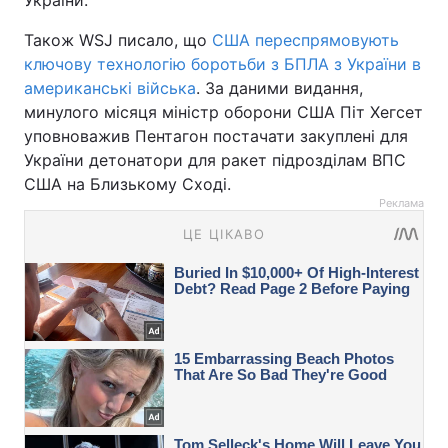
України.
Також WSJ писало, що
США переспрямовують
ключову технологію боротьби з БПЛА з України в
американські війська
. За даними видання,
минулого місяця міністр оборони США Піт Хегсет
уповноважив Пентагон постачати закуплені для
України детонатори для ракет підрозділам ВПС
США на Близькому Сході.
Реклама