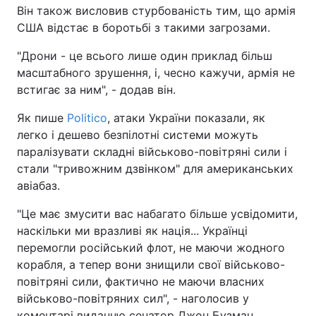
Він також висловив стурбованість тим, що армія
Тема оформлення
США відстає в боротьбі з такими загрозами.
"Дрони - це всього лише один приклад більш
масштабного зрушення, і, чесно кажучи, армія не
встигає за ним", - додав він.
Як пише
Politico
, атаки України показали, як
легко і дешево безпілотні системи можуть
паралізувати складні військово-повітряні сили і
стали "тривожним дзвінком" для американських
авіабаз.
"Це має змусити вас набагато більше усвідомити,
наскільки ми вразливі як нація... Українці
перемогли російський флот, не маючи жодного
корабля, а тепер вони знищили свої військово-
повітряні сили, фактично не маючи власних
військово-повітряних сил", - наголосив у
коментарі виданню сенатор Джон Бузман.