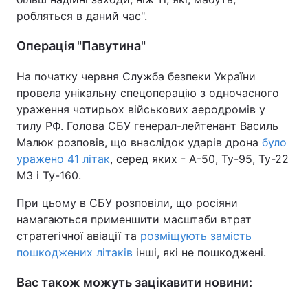
робляться в даний час".
Операція "Павутина"
На початку червня Служба безпеки України
провела унікальну спецоперацію з одночасного
ураження чотирьох військових аеродромів у
тилу РФ. Голова СБУ генерал-лейтенант Василь
Малюк розповів, що внаслідок ударів дрона
було
уражено 41 літак
, серед яких - А-50, Ту-95, Ту-22
М3 і Ту-160.
При цьому в СБУ розповіли, що росіяни
намагаються применшити масштаби втрат
стратегічної авіації та
розміщують замість
пошкоджених літаків
інші, які не пошкоджені.
Вас також можуть зацікавити новини: