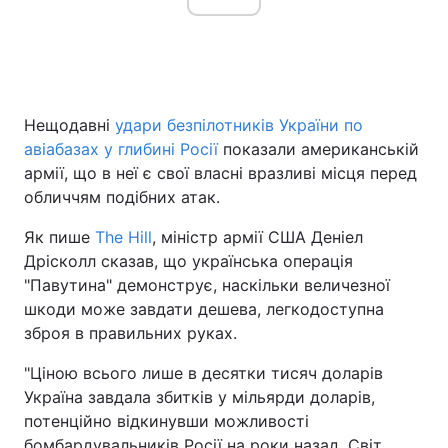
Головна
Війна
Нещодавні
удари безпілотників України по
Україна
Політика
авіабазах у глибині Росії
показали американській
армії, що в неї є свої власні вразливі місця перед
Економіка
Світ
обличчям подібних атак.
Спорт
Наука
Як пише
The Hill
, міністр армії США Деніел
Дрісколл сказав, що українська операція
Техно і зв'язок
Лайт
"Павутина" демонструє, наскільки величезної
Зброя
Інциденти
шкоди може завдати дешева, легкодоступна
зброя в правильних руках.
Здоров'я
Туризм
"Ціною всього лише в десятки тисяч доларів
Цікавинки
Погода
Україна завдала збитків у мільярди доларів,
потенційно відкинувши можливості
Екологія
Регіони
бомбардувальників Росії на роки назад. Світ