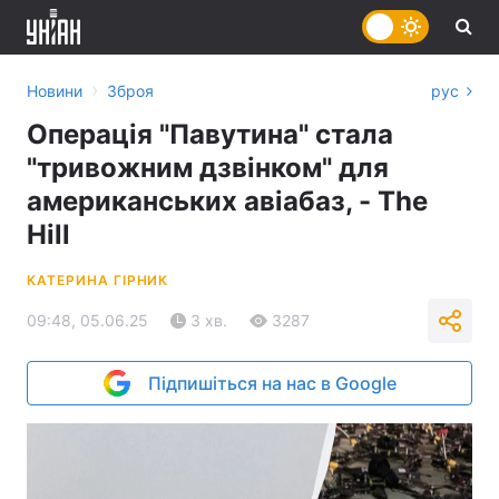
›
Новини
Зброя
рус
Операція "Павутина" стала
"тривожним дзвінком" для
американських авіабаз, - The
Hill
КАТЕРИНА ГІРНИК
09:48, 05.06.25
3 хв.
3287
Підпишіться на нас в Google