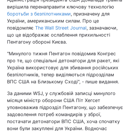
вирішила перенаправити ключову технологію
боротьби з безпілотниками
, призначену для
України, американським силам. Про це
повідомляє
The Wall Street Journal
, зазначаючи,
що це відображає ослаблення прихильності
Пентагону обороні Києва.
"Минулого тижня Пентагон повідомив Конгрес
про те, що спеціальні детонатори для ракет, які
Україна використовує для збивання російських
безпілотників, тепер виділяються підрозділам
ВПС США на Близькому Сході", - пише видання.
За даними WSJ, у службовій записці минулого
місяця міністр оборони США Піт Хегсет
уповноважив підрозділ Пентагону, що забезпечує
задоволення потреб командирів у зброї,
постачати детонатори ВПС США, хоча спочатку
вони були закуплені для України. Водночас