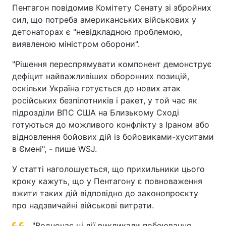
Пентагон повідомив Комітету Сенату зі збройних
сил, що потреба американських військових у
детонаторах є "невідкладною проблемою,
виявленою міністром оборони".
"Рішення переспрямувати компонент демонструє
дефіцит найважливіших оборонних позицій,
оскільки Україна готується до нових атак
російських безпілотників і ракет, у той час як
підрозділи ВПС США на Близькому Сході
готуються до можливого конфлікту з Іраном або
відновлення бойових дій із бойовиками-хуситами
в Ємені", - пише WSJ.
У статті наголошується, що прихильники цього
кроку кажуть, що у Пентагону є повноваження
вжити таких дій відповідно до законопроєкту
про надзвичайні військові витрати.
"Водночас ці дії викликали побоювання