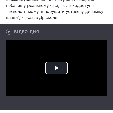
побачив у реальному часі, як легкодоступні
Лонгріди
технології можуть порушити усталену динаміку
влади", - сказав Дрісколл.
Відео з Youtube
Статті
ВІДЕО ДНЯ
Інтерв'ю
Думки
Архів
Вакансії
Контакти
Послуги
Play
Video