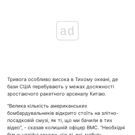
ad
Тривога особливо висока в Тихому океані, де
бази США перебувають у межах досяжності
зростаючого ракетного арсеналу Китаю.
"Велика кількість американських
бомбардувальників відкрито стоїть на злітно-
посадковій смузі, як ті, що ми бачили в тих
відео", - сказав колишній офіцер ВМС. "Необхідні
більш надійні заходи, ніж ті, які, мабуть,