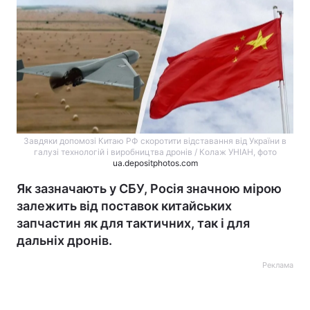
Завдяки допомозі Китаю РФ скоротити відставання від України в
галузі технологій і виробництва дронів / Колаж УНІАН, фото
ua.depositphotos.com
Як зазначають у СБУ, Росія значною мірою
залежить від поставок китайських
запчастин як для тактичних, так і для
дальніх дронів.
Реклама