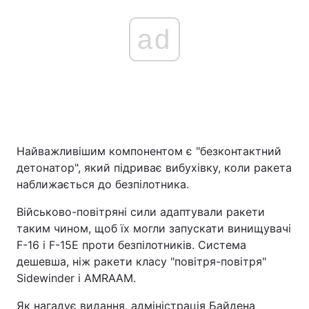
ad
Найважливішим компонентом є "безконтактний
детонатор", який підриває вибухівку, коли ракета
наближається до безпілотника.
Військово-повітряні сили адаптували ракети
таким чином, щоб їх могли запускати винищувачі
F-16 і F-15E проти безпілотників. Система
дешевша, ніж ракети класу "повітря-повітря"
Sidewinder і AMRAAM.
Як нагадує видання, адміністрація Байдена