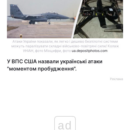
Атаки України показали, як легко і дешево безпілотні системи
можуть паралізувати складні військово-повітряні сили/ Колаж
УНІАН, фото Мінцифри, фото
ua.depositphotos.com
У ВПС США назвали українські атаки
"моментом пробудження".
Реклама
ad