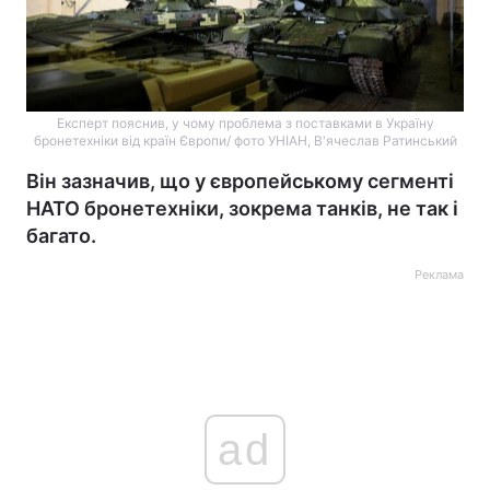
Експерт пояснив, у чому проблема з поставками в Україну
бронетехніки від країн Європи/ фото УНІАН, В'ячеслав Ратинський
Він зазначив, що у європейському сегменті
НАТО бронетехніки, зокрема танків, не так і
багато.
Реклама
ad