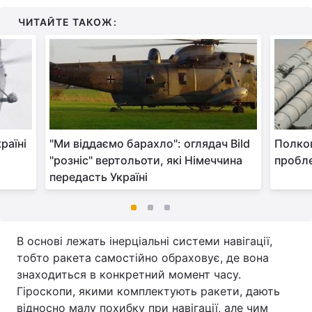
ЧИТАЙТЕ ТАКОЖ:
раїні
"Ми віддаємо барахло": оглядач Bild
Полко
"розніс" вертольоти, які Німеччина
пробле
передасть Україні
В основі лежать інерціальні системи навігації,
тобто ракета самостійно обраховує, де вона
знаходиться в конкретний момент часу.
Гіроскопи, якими комплектують ракети, дають
відносно малу похибку при навігації, але чим