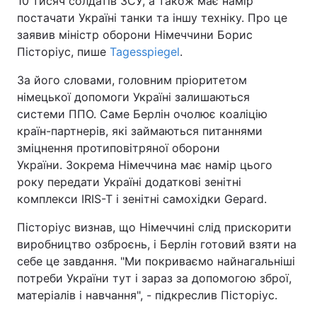
10 тисяч солдатів ЗСУ, а також має намір
постачати Україні танки та іншу техніку. Про це
заявив міністр оборони Німеччини Борис
Пісторіус, пише
Tagesspiegel
.
За його словами, головним пріоритетом
німецької допомоги Україні залишаються
системи ППО. Саме Берлін очолює коаліцію
країн-партнерів, які займаються питаннями
зміцнення протиповітряної оборони
України. Зокрема Німеччина має намір цього
року передати Україні додаткові зенітні
комплекси IRIS-T і зенітні самохідки Gepard.
Пісторіус визнав, що Німеччині слід прискорити
виробництво озброєнь, і Берлін готовий взяти на
себе це завдання. "Ми покриваємо найнагальніші
потреби України тут і зараз за допомогою зброї,
матеріалів і навчання", - підкреслив Пісторіус.