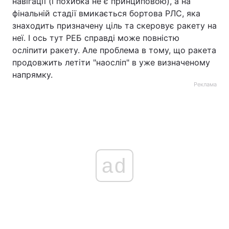
навігації (і похибка не є принциповою), а на
фінальній стадії вмикається бортова РЛС, яка
знаходить призначену ціль та скеровує ракету на
неї. І ось тут РЕБ справді може повністю
осліпити ракету. Але проблема в тому, що ракета
продовжить летіти "наосліп" в уже визначеному
напрямку.
Реклама
ad