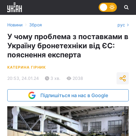
›
Новини
Зброя
рус
У чому проблема з поставками в
Україну бронетехніки від ЄС:
пояснення експерта
КАТЕРИНА ГІРНИК
20:53, 24.01.24
3 хв.
2038
Підпишіться на нас в Google