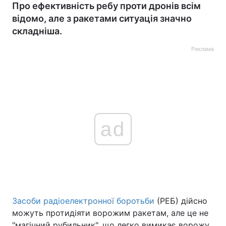
Про ефективність ребу проти дронів всім
відомо, але з ракетами ситуація значно
складніша.
Реклама
ad
Засоби радіоелектронної боротьби
(РЕБ) дійсно
можуть протидіяти ворожим ракетам, але це не
"магічний рубильник", що легко вимикає ворожу