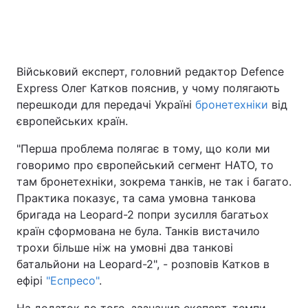
Головна
Війна
Військовий експерт, головний редактор Defence
Express Олег Катков пояснив, у чому полягають
Україна
Політика
перешкоди для передачі Україні
бронетехніки
від
Економіка
Світ
європейських країн.
"Перша проблема полягає в тому, що коли ми
Спорт
Наука
говоримо про європейський сегмент НАТО, то
Техно і зв'язок
Лайт
там бронетехніки, зокрема танків, не так і багато.
Практика показує, та сама умовна танкова
Зброя
Інциденти
бригада на Leopard-2 попри зусилля багатьох
країн сформована не була. Танків вистачило
Здоров'я
Туризм
трохи більше ніж на умовні два танкові
батальйони на Leopard-2", - розповів Катков в
Цікавинки
Погода
ефірі
"Еспресо"
.
Екологія
Регіони