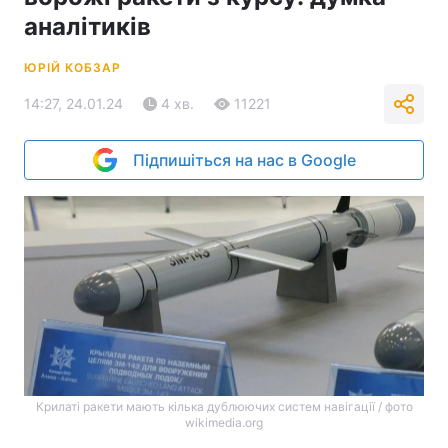
аналітиків
ЮРІЙ КОБЗАР
14:27, 24.01.24
4 хв.
11221
Підпишіться на нас в Google
Крилаті ракети мають кілька дублюючих систем навігації / фото
wikimedia.org