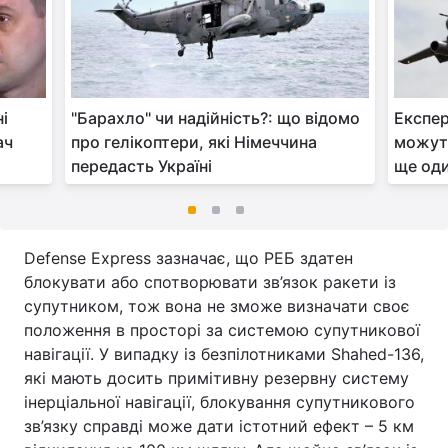
ні
"Барахло" чи надійність?: що відомо
Експер
ач
про гелікоптери, які Німеччина
можут
передасть Україні
ще од
Defense Express зазначає, що РЕБ здатен
блокувати або спотворювати зв’язок ракети із
супутником, тож вона не зможе визначати своє
положення в просторі за системою супутникової
навігації. У випадку із безпілотниками Shahed-136,
які мають досить примітивну резервну систему
інерціальної навігації, блокування супутникового
зв’язку справді може дати істотний ефект – 5 км