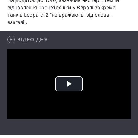
На додаток до того, зазначив експерт, темпи
відновлення бронетехніки у Європі зокрема
Лонгріди
танків Leopard-2 "не вражають, від слова –
взагалі".
Відео з Youtube
Статті
ВІДЕО ДНЯ
Інтерв'ю
Думки
Архів
Вакансії
Контакти
Послуги
Play
Video