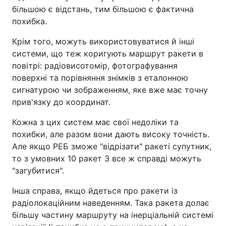
більшою є відстань, тим більшою є фактична
похибка.
Крім того, можуть використовуватися й інші
системи, що теж коригують маршрут ракети в
повітрі: радіовисотомір, фотографування
поверхні та порівняння знімків з еталонною
сигнатурою чи зображенням, яке вже має точну
прив'язку до координат.
Кожна з цих систем має свої недоліки та
похибки, але разом вони дають високу точність.
Але якщо РЕБ зможе "відрізати" ракеті супутник,
то з умовних 10 ракет 3 все ж справді можуть
"загубитися".
Інша справа, якщо йдеться про ракети із
радіолокаційним наведенням. Така ракета долає
більшу частину маршруту на інерціальній системі