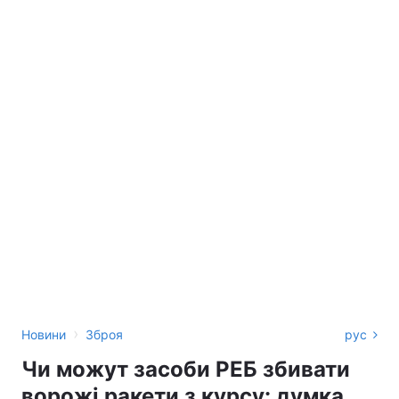
›
Новини
Зброя
рус
Чи можут засоби РЕБ збивати
ворожі ракети з курсу: думка