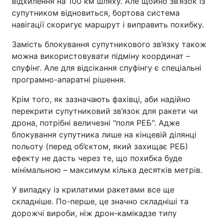
відхилення на 100 км шляху. Але щойно зв’язок із
супутником відновиться, бортова система
навігації скоригує маршрут і виправить похибку.
Замість блокування супутникового зв’язку також
можна використовувати підміну координат –
спуфінг. Але для відсікання спуфінгу є спеціальні
програмно-апаратні рішення.
Крім того, як зазначають фахівці, аби надійно
перекрити супутниковий зв’язок для ракети чи
дрона, потрібні величезні "поля РЕБ". Адже
блокування супутника лише на кінцевій ділянці
польоту (перед об’єктом, який захищає РЕБ)
ефекту не дасть через те, що похибка буде
мінімальною – максимум кілька десятків метрів.
У випадку із крилатими ракетами все ще
складніше. По-перше, це значно складніші та
дорожчі вироби, ніж дрон-камікадзе типу