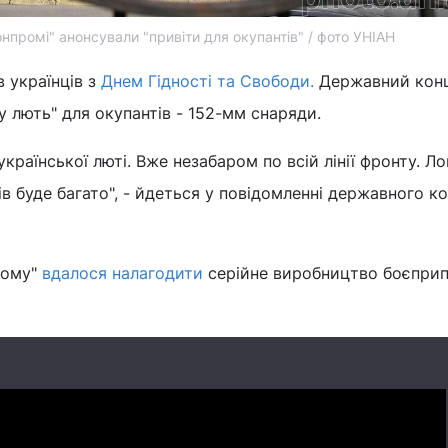
нпромі" анонсували "привіти для окупантів" / фото УНІАН
 українців з
Днем Гідності та Свободи.
Державний кон
у лють" для окупантів - 152-мм снаряди.
української люті. Вже незабаром по всій лінії фронту. Ло
ів буде багато", - йдеться у повідомленні державного к
рому"
вдалося налагодити
серійне виробництво боєприп