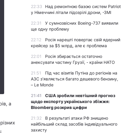
22:33
Над ремонтною базою систем Patriot
у Німеччині літали підозрілі дрони, -ЗМІ
22:31
У сумнозвісних Boeing-737 виявили
ще одну проблему
22:12
Росія нарешті повертає свій ядерний
крейсер за $5 млрд, але є проблема
22:01
Росія збирається остаточно
анексувати частину Грузії, - країни НАТО
21:51
Під час візитів Путіна до регіонів на
АЗС з’являється багато дешевого бензину,
– Le Monde
21:41
США зробили невтішний прогноз
щодо експорту українського збіжжя:
ів, а
Bloomberg розкрив цифри
21:32
В результаті атаки РФ знищено
різних
найбільший склад засобів індивідуального
захисту
і.