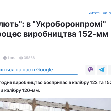
читать на 
лють": в "Укроборонпромі"
роцес виробництва 152-мм
1 хв.
35868
іться на нас в Google
одив виробництво боєприпасів калібру 122 та 15
ни калібру 120-мм.