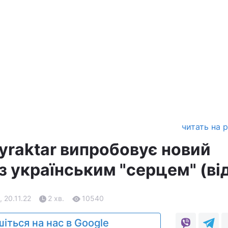
читать на 
yraktar випробовує новий
з українським "серцем" (ві
, 20.11.22
2 хв.
10540
іться на нас в Google