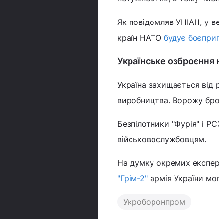
Як повідомляв УНІАН, у в
країн НАТО
будує боєпри
Українське озброєння 
Україна захищається від 
виробництва. Ворожу брон
Безпілотники "Фурія" і РС
військовослужбовцям.
На думку окремих експер
"Грім-2"
армія України мог
Укроборонпром