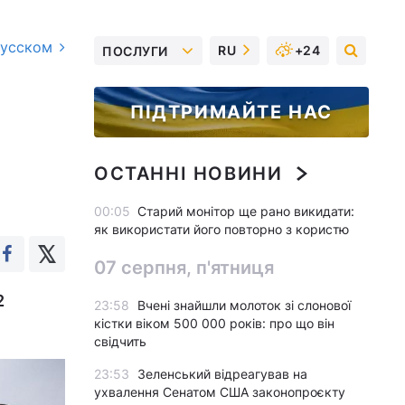
русском
RU
+24
ПОСЛУГИ
ПІДТРИМАЙТЕ НАС
ОСТАННІ НОВИНИ
00:05
Старий монітор ще рано викидати:
як використати його повторно з користю
07 серпня, п'ятниця
2
23:58
Вчені знайшли молоток зі слонової
кістки віком 500 000 років: про що він
свідчить
23:53
Зеленський відреагував на
ухвалення Сенатом США законопроєкту