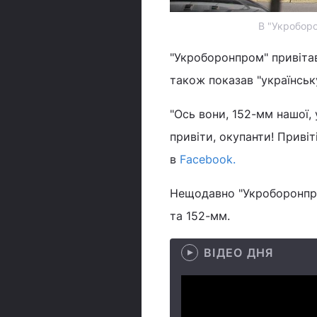
В "Укроборо
"Укроборонпром" привітав
також показав "українськ
"Ось вони, 152-мм нашої, 
привіти, окупанти! Привіт
в
Facebook.
Нещодавно "Укроборонп
та 152-мм.
ВІДЕО ДНЯ