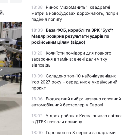
18:38
Ринок "лихоманить": квадратні
й.
метри в новобудовах дорожчають, попри
падіння попиту
18:33
База ФСБ, кораблі та ЗРК "Бук":
Мадяр розкрив результати ударів по
російським цілям (відео)
18:20
Коли їсти помідори для повного
засвоєння вітамінів: вчені дали чітку
відповідь
18:09
Складено топ-10 найочікуваніших
ігор 2027 року – серед них є український
проєкт
18:06
Бюджетний вибір: названо головний
автомобільний бестселер у Європі
18:02
У двох районах Києва зникло світло:
в ДТЕК назвали причину
18:00
Гороскоп на 8 серпня за картами