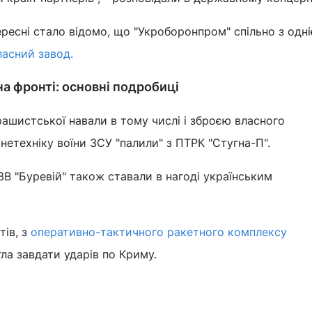
ересні стало відомо, що "Укроборонпром" спільно з одні
пасний завод.
на фронті: основні подробиці
рашистської навали в тому числі і зброєю власного
етехніку воїни ЗСУ "палили" з ПТРК "Стугна-П".
ЗВ "Буревій" також ставали в нагоді українським
тів, з
оперативно-тактичного ракетного комплексу
ла завдати ударів по Криму.