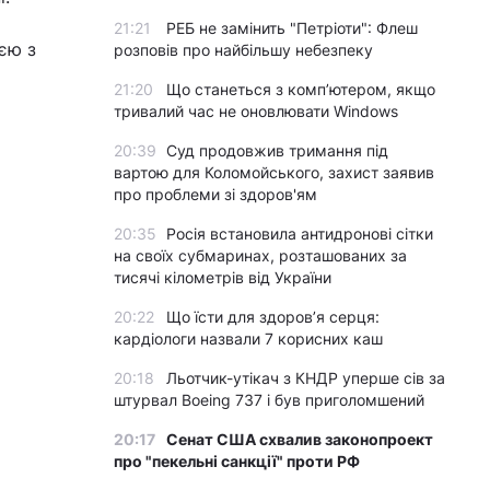
21:21
РЕБ не замінить "Петріоти": Флеш
єю з
розповів про найбільшу небезпеку
21:20
Що станеться з комп’ютером, якщо
тривалий час не оновлювати Windows
20:39
Суд продовжив тримання під
вартою для Коломойського, захист заявив
про проблеми зі здоров'ям
20:35
Росія встановила антидронові сітки
на своїх субмаринах, розташованих за
тисячі кілометрів від України
20:22
Що їсти для здоров’я серця:
кардіологи назвали 7 корисних каш
20:18
Льотчик-утікач з КНДР уперше сів за
штурвал Boeing 737 і був приголомшений
20:17
Сенат США схвалив законопроект
про "пекельні санкції" проти РФ