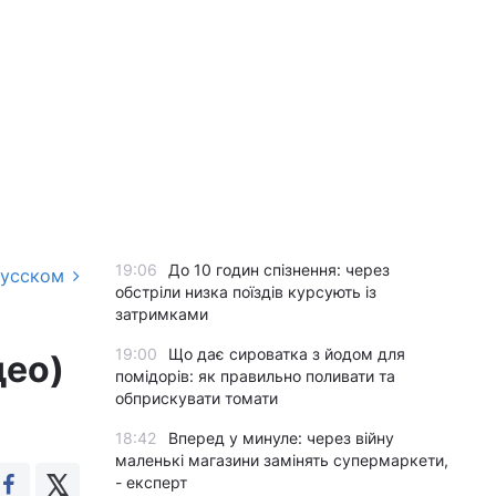
19:06
До 10 годин спізнення: через
русском
обстріли низка поїздів курсують із
затримками
19:00
Що дає сироватка з йодом для
део)
помідорів: як правильно поливати та
обприскувати томати
18:42
Вперед у минуле: через війну
маленькі магазини замінять супермаркети,
- експерт