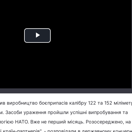
Play
Video
в виробництво боєприпасів калібру 122 та 152 міліметр
мм. Засоби ураження пройшли успішні випробування та
огією НАТО. Вже не перший місяць. Розосереджено, на 
 країн-партнерів", - розповідали в державному концерн