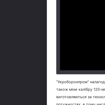
"Укроборонпром" налагоди
також міни калібру 120-
виготовляються за технол
потужностях, в тому числі