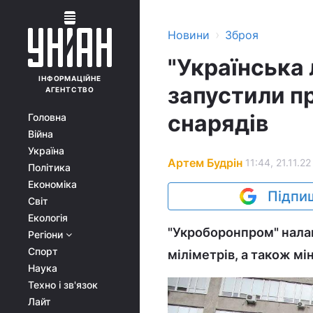
›
Новини
Зброя
"Українська 
ІНФОРМАЦІЙНЕ
запустили п
АГЕНТСТВО
снарядів
Головна
Війна
Україна
Артем Будрін
11:44, 21.11.22
Політика
Економіка
Підпиш
Світ
Екологія
"Укроборонпром" налаг
Регіони
Спорт
міліметрів, а також мі
Наука
Техно і зв'язок
Лайт