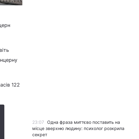
церн
віть
онцерну
асів 122
23:07
Одна фраза миттєво поставить на
місце зверхню людину: психолог розкрила
секрет