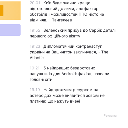
20:01
Київ буде значно краще
підготовлений до зими, але фактор
обстрілів і можливостей ППО ніхто не
відміняв, - Пантелеєв
19:52
Зеленський прибув до Сербії: деталі
першого офіційного візиту
19:23
Дипломатичний контранаступ
України на Вашингтон захлинувся, - The
Atlantic
19:21
5 найкращих бездротових
навушників для Android: фахівці назвали
головні хіти
19:19
Найдорожчим ресурсом на
астероїдах може виявитися зовсім не
платина: що кажуть вчені
Реклама