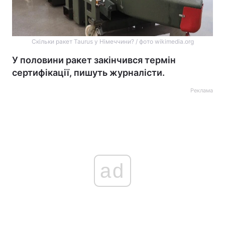
Скільки ракет Taurus у Німеччини? / фото wikimedia.org
У половини ракет закінчився термін
сертифікації, пишуть журналісти.
Реклама
ad