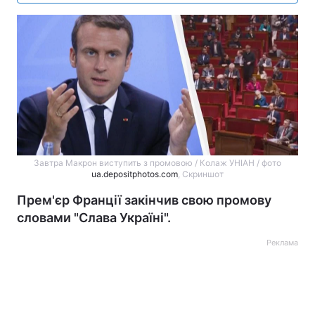
Завтра Макрон виступить з промовою / Колаж УНІАН / фото
ua.depositphotos.com
, Скриншот
Прем'єр Франції закінчив свою промову
словами "Слава Україні".
Реклама