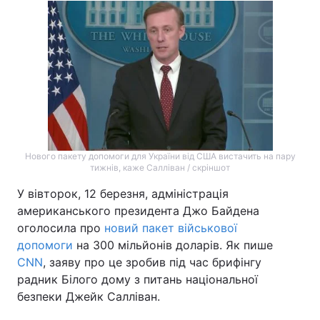
Нового пакету допомоги для України від США вистачить на пару
тижнів, каже Салліван / скріншот
У вівторок, 12 березня, адміністрація
американського президента Джо Байдена
оголосила про
новий пакет військової
допомоги
на 300 мільйонів доларів. Як пише
CNN
, заяву про це зробив під час брифінгу
радник Білого дому з питань національної
безпеки Джейк Салліван.