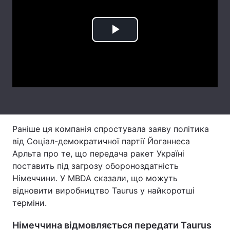
Лонгріди
Play
Відео з Youtube
Статті
Video
Інтерв'ю
Думки
Архів
Вакансії
Контакти
Раніше ця компанія спростувала заяву політика
Послуги
від Соціал-демократичної партії Йоганнеса
Арльта про те, що передача ракет Україні
поставить під загрозу обороноздатність
Німеччини. У MBDA сказали, що можуть
відновити виробництво Taurus у найкоротші
терміни.
Німеччина відмовляється передати Taurus