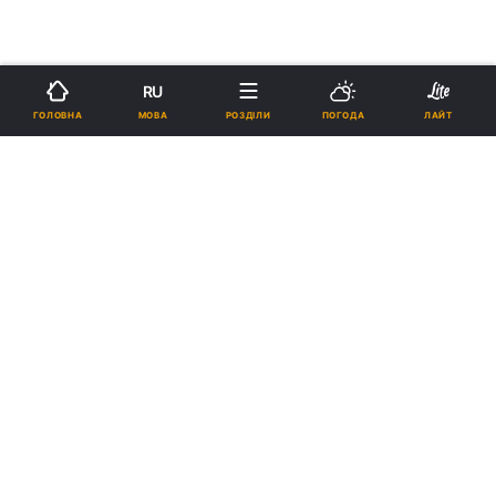
RU
МОВА
ГОЛОВНА
РОЗДІЛИ
ПОГОДА
ЛАЙТ
›
Новини
Світ
рус
Дипломат сказав, чого Україні
чекати від перемоги Трампа
ЛЮДМИЛА ЖЕРНОВСЬКА
22:57, 12.03.24
2 хв.
8162
Підпишіться на нас в Google