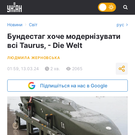
›
Новини
Світ
рус
Бундестаг хоче модернізувати
всі Taurus, - Die Welt
ЛЮДМИЛА ЖЕРНОВСЬКА
01:59, 13.03.24
2 хв.
2065
Підпишіться на нас в Google