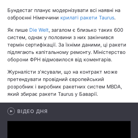
Бундестаг планує модернізувати всі наявні на
озброєнні Німеччини
крилаті ракети Taurus
.
Головна
Війна
Як пише
Die Welt
, загалом є близько таких 600
систем, однак у половини з них закінчився
Україна
Політика
термін сертифікації. За їхніми даними, ці ракети
підлягають капітальному ремонту. Міністерство
Економіка
Світ
оборони ФРН відмовилося від коментарів.
Спорт
Наука
Журналісти з'ясували, що на контракт може
претендувати провідний європейський
Техно і зв'язок
Лайт
розробник і виробник ракетних систем MBDA,
який збирає ракети Taurus у Баварії.
Зброя
Інциденти
Здоров'я
Туризм
ВІДЕО ДНЯ
Цікавинки
Погода
Екологія
Регіони