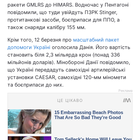
ракети GMLRS до HIMARS. Водночас у Пентагоні
повідомили, що туди увійдуть ПЗРК Stinger,
протитанкові засоби, боєприпаси для ППО, а
також снаряди калібру 155 мм.
Крім того, 12 березня про
масштабний пакет
допомоги Україні
оголосила Данія. Його вартість
становить біля 2,3 мільярда крон (понад 336
мільйонів доларів). Мінобороні Данії повідомило,
що Україні передадуть самохідні артилерійські
установки CAESAR, самохідні 120-мм міномети
та боєприпаси до них.
Реклама