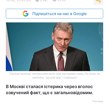
Підпишіться на нас в Google
Песков вважає литовських міністрів екстремістами, бо вони не
люблять "рускій мір" / скріншот
В Москві сталася істерика через вголос
озвучений факт, що є загальновідомим.
Реклама