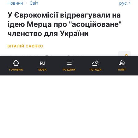
›
Новини
Світ
рус
У Єврокомісії відреагували на
ідею Мерца про "асоційоване"
членство для України
ВІТАЛІЙ САЄНКО
15:13, 21.05.26
2 хв.
2314
RU
МОВА
ГОЛОВНА
РОЗДІЛИ
ПОГОДА
ЛАЙТ
Підпишіться на нас в Google