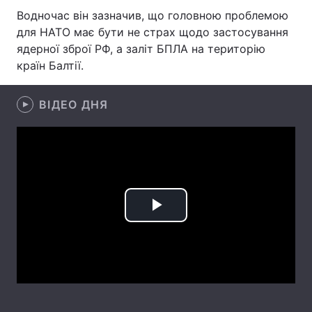
Водночас він зазначив, що головною проблемою
Лонгріди
для НАТО має бути не страх щодо застосування
ядерної зброї РФ, а заліт БПЛА на територію
країн Балтії.
Відео з Youtube
Статті
Інтерв'ю
Думки
ВІДЕО ДНЯ
Архів
Вакансії
Контакти
Послуги
Play
Video