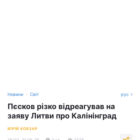
›
Новини
Світ
рус
Пєсков різко відреагував на
заяву Литви про Калінінград
ЮРІЙ КОБЗАР
16:02, 21.05.26
2 хв.
3135