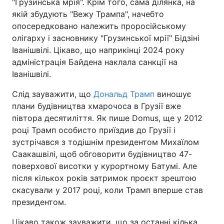
"Грузинська мрія". Крім того, сама ділянка, на
якій збудують "Вежу Трампа", начебто
опосередковано належить проросійському
олігарху і засновнику "Грузинської мрії" Бідзіні
Іванішвілі. Цікаво, що наприкінці 2024 року
адміністрація Байдена наклала санкції на
Іванішвілі.
Слід зауважити, що
Дональд Трамп
виношує
плани будівництва хмарочоса в Грузії вже
півтора десятиліття. Як пише Domus, ще у 2012
році Трамп особисто приїздив до Грузії і
зустрічався з тодішнім президентом Михаїлом
Саакашвілі, щоб обговорити будівництво 47-
поверхової висотки у курортному Батумі. Але
після кількох років затримок проєкт зрештою
скасували у 2017 році, коли Трамп вперше став
президентом.
Цікаво також зауважити, що за останні кілька