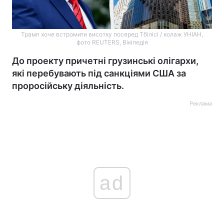
Трамп хоче встромити висотку посеред Тбілісі / колаж УНІАН,
фото REUTERS, Вікіпедія
До проекту причетні грузинські олігархи,
які перебувають під санкціями США за
проросійську діяльність.
Реклама
ad