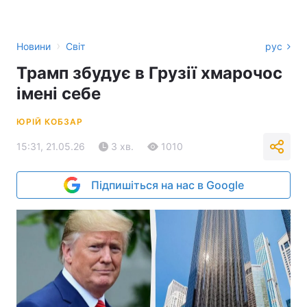
›
Новини
Світ
рус
Трамп збудує в Грузії хмарочос
імені себе
ЮРІЙ КОБЗАР
15:31, 21.05.26
3 хв.
1010
Підпишіться на нас в Google