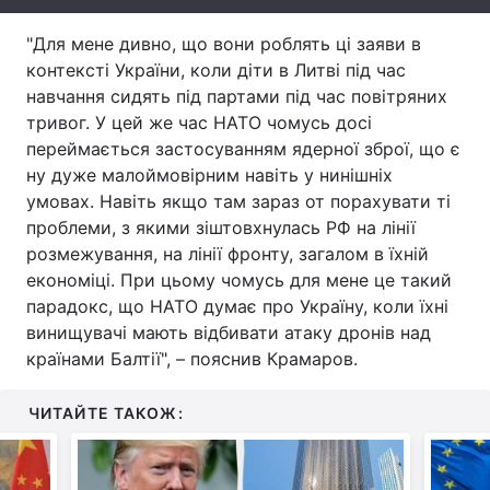
Тема оформлення
"Для мене дивно, що вони роблять ці заяви в
контексті України, коли діти в Литві під час
навчання сидять під партами під час повітряних
тривог. У цей же час НАТО чомусь досі
переймається застосуванням ядерної зброї, що є
ну дуже малоймовірним навіть у нинішніх
умовах. Навіть якщо там зараз от порахувати ті
проблеми, з якими зіштовхнулась РФ на лінії
розмежування, на лінії фронту, загалом в їхній
економіці. При цьому чомусь для мене це такий
парадокс, що НАТО думає про Україну, коли їхні
винищувачі мають відбивати атаку дронів над
країнами Балтії", – пояснив Крамаров.
ЧИТАЙТЕ ТАКОЖ: