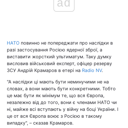
ad
Головна
Війна
Україна
Політика
НАТО
повинно не попереджати про наслідки в
разі застосування Росією ядерної зброї, а
Економіка
Світ
виставити жорсткий ультиматум. Таку думку
Спорт
Наука
висловив військовий експерт, офіцер резерву
ЗСУ Андрій Крамаров в етері на
Radio NV
.
Техно і зв'язок
Лайт
"А наслідки ці мають бути неминучими не на
Зброя
Інциденти
словах, а вони мають бути конкретними. Тобто
це має бути як мінімум те, що вся Європа,
Здоров'я
Туризм
незалежно від до того, вони є членами НАТО чи
ні, майже всі вступають у війну на боці України. І
Цікавинки
Погода
це от вся Європа воює з Росією в такому
випадку", – сказав Крамаров.
Екологія
Регіони