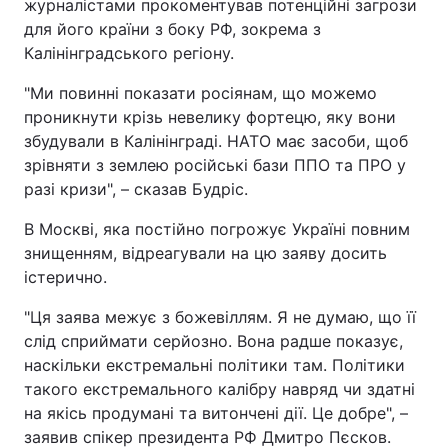
журналістами прокоментував потенційні загрози
для його країни з боку РФ, зокрема з
Калінінградського регіону.
"Ми повинні показати росіянам, що можемо
проникнути крізь невелику фортецю, яку вони
збудували в Калінінграді. НАТО має засоби, щоб
зрівняти з землею російські бази ППО та ПРО у
разі кризи", – сказав Будріс.
В Москві, яка постійно погрожує Україні повним
знищенням, відреагували на цю заяву досить
істерично.
"Ця заява межує з божевіллям. Я не думаю, що її
слід сприймати серйозно. Вона радше показує,
наскільки екстремальні політики там. Політики
такого екстремального калібру навряд чи здатні
на якісь продумані та витончені дії. Це добре", –
заявив спікер президента РФ Дмитро Пєсков.