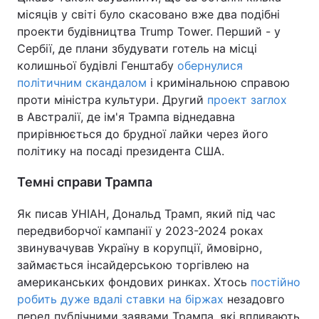
місяців у світі було скасовано вже два подібні
проекти будівництва Trump Tower. Перший - у
Сербії, де плани збудувати готель на місці
колишньої будівлі Генштабу
обернулися
політичним скандалом
і кримінальною справою
проти міністра культури. Другий
проект заглох
в Австралії, де ім'я Трампа віднедавна
прирівнюється до брудної лайки через його
політику на посаді президента США.
Темні справи Трампа
Як писав УНІАН, Дональд Трамп, який під час
передвиборчої кампанії у 2023-2024 роках
звинувачував Україну в корупції, ймовірно,
займається інсайдерською торгівлею на
американських фондових ринках. Хтось
постійно
робить дуже вдалі ставки на біржах
незадовго
перед публічними заявами Трампа, які впливають