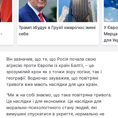
Трамп збудує в Грузії хмарочос імені
У Євро
 -
себе
Мерца 
для Ук
Він зазначив, що те, що Росія почала свою
агресію проти Європи із країн Балтії, – це
зрозумілий крок як з точки зору логіки, так і
географії. Водночас зауважив, що повітряні
тривоги вже мають наслідки для цих країн.
"Ми ж на собі знаємо, що таке повітряна тривога.
Це наслідки і для економіки. Це наслідки для
морально-психологічного стану людей, які
вимушені спускатися в укриття, нормально не