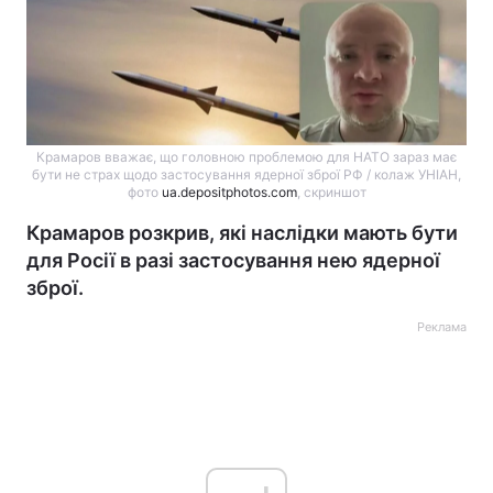
Крамаров вважає, що головною проблемою для НАТО зараз має
бути не страх щодо застосування ядерної зброї РФ / колаж УНІАН,
фото
ua.depositphotos.com
, скриншот
Крамаров розкрив, які наслідки мають бути
для Росії в разі застосування нею ядерної
зброї.
Реклама