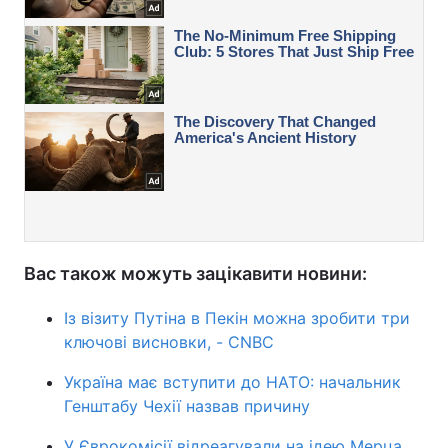
Вас також можуть зацікавити новини:
Із візиту Путіна в Пекін можна зробити три
ключові висновки, - CNBC
Україна має вступити до НАТО: начальник
Генштабу Чехії назвав причину
У Єврокомісії відреагували на ідею Мерца