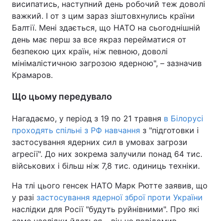
висипатись, наступний день робочий теж доволі
важкий. І от з цим зараз зіштовхнулись країни
Балтії. Мені здається, що НАТО на сьогоднішній
день має перш за все якраз перейматися от
безпекою цих країн, ніж певною, доволі
мінімалістичною загрозою ядерною", – зазначив
Крамаров.
Що цьому передувало
Нагадаємо, у період з 19 по 21 травня
в Білорусі
проходять спільні з РФ навчання
з "підготовки і
застосування ядерних сил в умовах загрози
агресії". До них зокрема залучили понад 64 тис.
військових і більш ніж 7,8 тис. одиниць техніки.
На тлі цього генсек НАТО Марк Рютте заявив, що
у разі
застосування ядерної зброї проти України
наслідки для Росії "будуть руйнівними". Про які