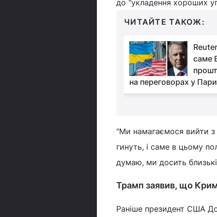
до "укладення хороших уг
ЧИТАЙТЕ ТАКОЖ:
Спецпосланець
Reuter
Трампа Стів Віткофф
саме 
прибув до Москви, -
прошт
део)
на переговорах у Пар
"Ми намагаємося вийти з
гинуть, і саме в цьому п
думаю, ми досить близькі 
Трамп заявив, що Крим
Раніше президент США До