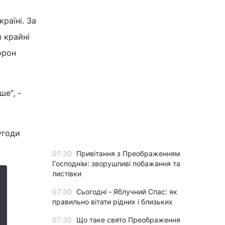
раїні. За
 крайні
орон
ше", -
угоди
07:30
Привітання з Преображенням
Господнім: зворушливі побажання та
листівки
07:30
Сьогодні - Яблучний Спас: як
правильно вітати рідних і близьких
07:30
Що таке свято Преображення