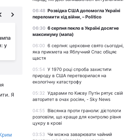
06:48
Розвідка США допомогла Україні
переломити хід війни, – Politico
06:30
6 серпня пекло в Україні досягне
Спецпосланець
максимуму (мапа)
ампа
Трампа Стів Віткофф
: у
прибув до Москви, -
06:00
6 серпня: церковне свято сьогодні,
яка прикмета на Яблучний Спас обіцяє
росЗМІ (відео)
н
щастя
05:54
У 1970 році спроба захистити
природу в США перетворилася на
екологічну катастрофу
ня
05:32
Ударами по Києву Путін рятує свій
ити. Я
авторитет в очах росіян, - Sky News
04:55
Вівсянка проти граноли: дієтологи
розповіли, що краще для контролю рівня
цукру в крові
 Крим
03:53
Чи можна заварювати чайний