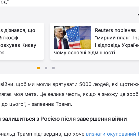
од".
s дізнався, що
Reuters порівняв
Віткофф
"мирний план" Тр
овхував Києву
і відповідь України
ижі
чому основні відмінності
 війни, щоб ми могли врятувати 5000 людей, які щотиж
олягає моя мета. Це велика честь, якщо я зможу це зроб
до цього", - запевнив Трамп.
 залишиться з Росією після завершення війни
нальд Трамп підтвердив, що хоче
визнати окупований