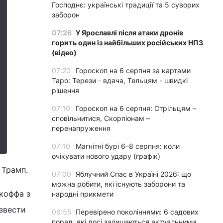
Господнє: українські традиції та 5 суворих
заборон
07:26
У Ярославлі після атаки дронів
горить один із найбільших російських НПЗ
(відео)
07:20
Гороскоп на 6 серпня за картами
Таро: Терези - вдача, Тельцям - швидкі
рішення
07:10
Гороскоп на 6 серпня: Стрільцям –
сповільнитися, Скорпіонам –
перенапруження
07:10
Магнітні бурі 6–8 серпня: коли
очікувати нового удару (графік)
 Трамп.
07:00
Яблучний Спас в Україні 2026: що
можна робити, які існують заборони та
коффа з
народні прикмети
звести
06:55
Перевірено поколіннями: 6 садових
порад, які досі залишаються актуальними