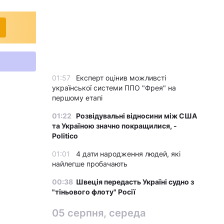
01:57
Експерт оцінив можливсті
української системи ППО "Фрея" на
першому етапі
01:22
Розвідувальні відносини між США
та Україною значно покращилися, -
Politico
01:01
4 дати народження людей, які
найлегше пробачають
00:38
Швеція передасть Україні судно з
"тіньового флоту" Росії
05 серпня, середа