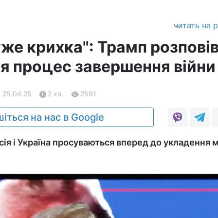
читать на 
же крихка": Трамп розповів
я процес завершення війни
, 25.04.25
2 хв.
2591
іться на нас в Google
сія і Україна просуваються вперед до укладення 