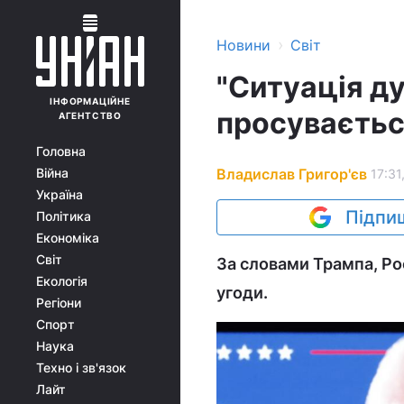
›
Новини
Світ
"Ситуація ду
ІНФОРМАЦІЙНЕ
просуваєтьс
АГЕНТСТВО
Головна
Владислав Григор'єв
Війна
17:31
Україна
Підпиш
Політика
Економіка
Світ
За словами Трампа, Ро
Екологія
угоди.
Регіони
Спорт
Наука
Техно і зв'язок
Лайт