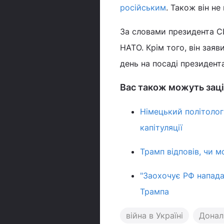
російським
. Також він не
За словами президента СШ
НАТО. Крім того, він заяв
день на посаді президента
Вас також можуть заці
Німецький політолог
капітуляції
Трамп відповів, чи м
"Заохочує РФ напада
Трампа
війна в Україні
Донал