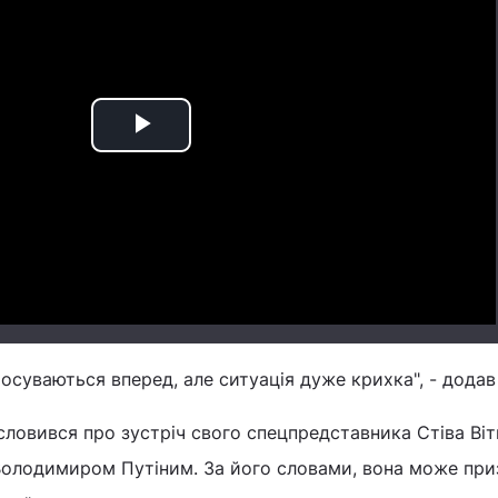
Play
Video
росуваються вперед, але ситуація дуже крихка", - додав
ловився про зустріч свого спецпредставника Стіва Віт
олодимиром Путіним. За його словами, вона може при