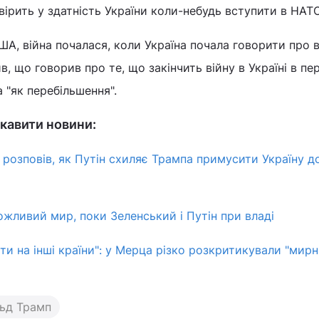
 вірить у здатність України коли-небудь вступити в НАТО
А, війна почалася, коли Україна почала говорити про 
ив, що говорив про те, що закінчить війну в Україні в п
 "як перебільшення".
кавити новини:
 розповів, як Путін схиляє Трампа примусити Україну д
ожливий мир, поки Зеленський і Путін при владі
ти на інші країни": у Мерца різко розкритикували "мирн
ьд Трамп