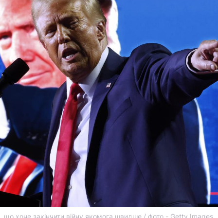
 що хоче закінчити війну якомога швидше / фото - Getty Images