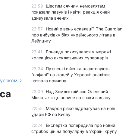
23:59
Шестимісячним немовлятам
показали павуків і квіти: реакція очей
здивувала вчених
23:57
Новий рівень ескалації: The Guardian
про вибухівку біля українського літака в
Лейпцигу
23:41
Роналду похизувався у мережі
колекцією ексклюзивних суперкарів
23:34
Путінські війська влаштовують
"сафарі" на людей у Херсоні: аналітик
русском
назвала причину
нса
23:09
Над Землею зійшов Оленячий
Місяць: як це вплине на знаки зодіаку
22:55
Макрон різко відреагував на нові
удари РФ по Києву
22:24
Експертка попередила про новий
стрибок цін на популярну в Україні крупу