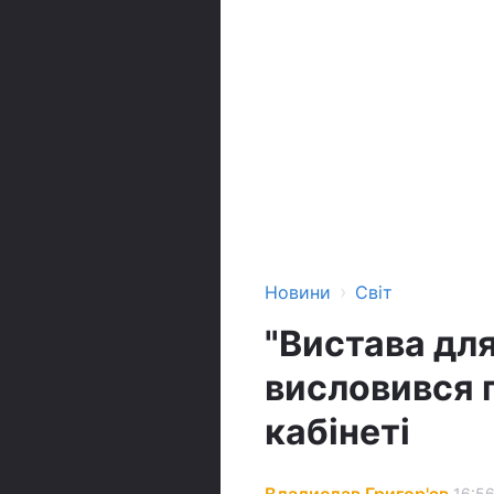
›
Новини
Світ
"Вистава для
висловився 
кабінеті
Владислав Григор'єв
16:56