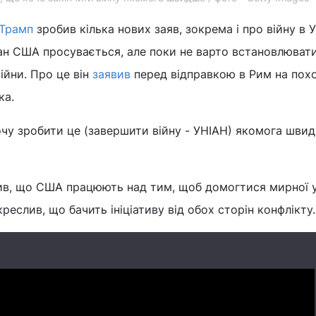
 Трамп
зробив кілька нових заяв, зокрема і про війну в Ук
ан США просувається, але поки не варто встановлювати
ійни. Про це він
заявив
перед відправкою в Рим на пох
ка.
очу зробити це (завершити війну - УНІАН) якомога швид
ив, що США працюють над тим, щоб домогтися мирної 
креслив, що бачить ініціативу від обох сторін конфлікту.