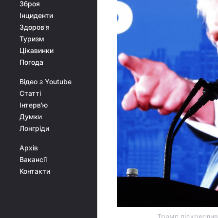
Зброя
Інциденти
Здоров'я
Туризм
Цікавинки
Погода
Відео з Youtube
Статті
Інтерв'ю
Думки
Лонгріди
Архів
Вакансії
Контакти
Трамп підкреслив,