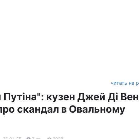
читать на 
 Путіна": кузен Джей Ді Ве
про скандал в Овальному
, 25.04.25
3 хв.
2928