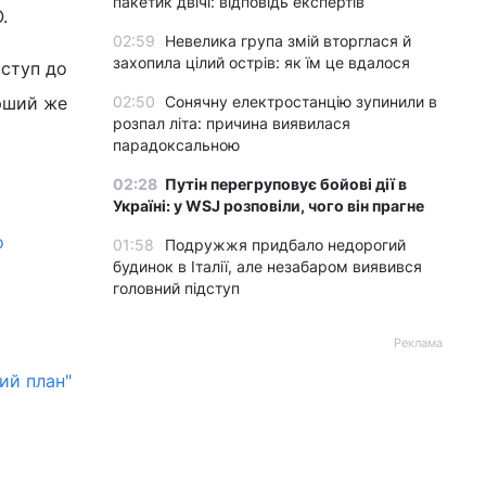
пакетик двічі: відповідь експертів
.
02:59
Невелика група змій вторглася й
захопила цілий острів: як їм це вдалося
вступ до
ерший же
02:50
Сонячну електростанцію зупинили в
розпал літа: причина виявилася
парадоксальною
02:28
Путін перегруповує бойові дії в
Україні: у WSJ розповіли, чого він прагне
о
01:58
Подружжя придбало недорогий
будинок в Італії, але незабаром виявився
головний підступ
Реклама
ий план"