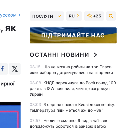
русском
RU
+25
ПОСЛУГИ
, як
ПІДТРИМАЙТЕ НАС
ОСТАННІ НОВИНИ
08:15
Що не можна робити на три Спаси:
яких заборон дотримувалися наші предки
08:08
КНДР перекинула до Росії понад 100
мирної
ракет: в ISW пояснили, чим це загрожує
Україні
08:03
6 серпня спека в Києві досягне піку:
температура підніметься аж до +39°
07:57
Не лише смачно: 9 видів чаїв, які
допоможуть боротися із зайвою вагою