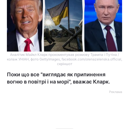
Аналітик Майкл Кларк прокоментував розмову Трампа і Путіна /
колаж УНІАН, фото GettyImages, facebook.com/olenazelenska.official,
скріншот
Поки що все "виглядає як припинення
вогню в повітрі і на морі", вважає Кларк.
Реклама