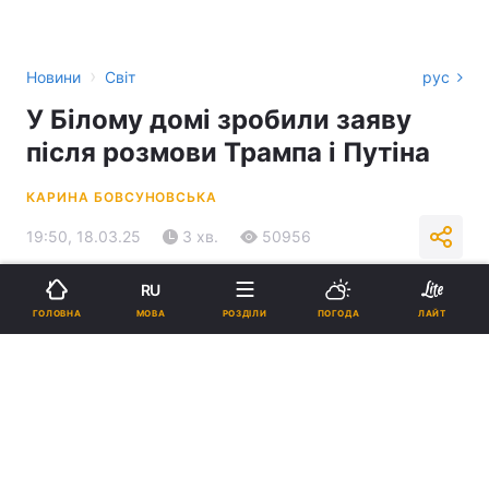
›
Новини
Світ
рус
У Білому домі зробили заяву
після розмови Трампа і Путіна
КАРИНА БОВСУНОВСЬКА
19:50, 18.03.25
3 хв.
50956
RU
Підпишіться на нас в Google
МОВА
ГОЛОВНА
РОЗДІЛИ
ПОГОДА
ЛАЙТ