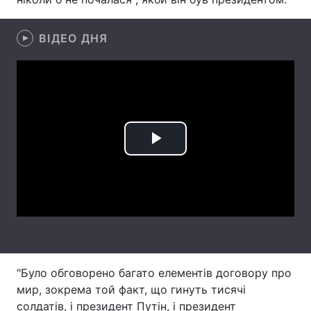
Лонгріди
ВІДЕО ДНЯ
Відео з Youtube
Статті
Інтерв'ю
Думки
Архів
Вакансії
Play
Контакти
Video
Послуги
"Було обговорено багато елементів договору про
мир, зокрема той факт, що гинуть тисячі
солдатів, і президент Путін, і президент