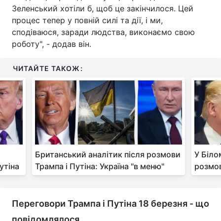
Зеленський хотіли б, щоб це закінчилося. Цей
Тема оформлення
процес тепер у повній силі та дії, і ми,
сподіваюся, заради людства, виконаємо свою
роботу", - додав він.
ЧИТАЙТЕ ТАКОЖ:
Британський аналітик після розмови
У Біло
утіна
Трампа і Путіна: Україна "в меню"
розмов
Переговори Трампа і Путіна 18 березня - що
повідомлялося