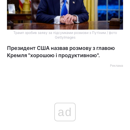
Трамп зробив заяву за підсумками розмови з Путіним / фото
GettyImages
Президент США назвав розмову з главою
Кремля "хорошою і продуктивною".
Реклама
ad