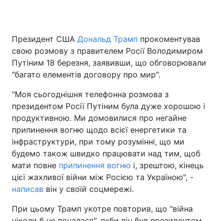
Президент США
Дональд Трамп
прокоментував
Головна
Війна
свою розмову з правителем Росії Володимиром
Путіним 18 березня, заявивши, що обговорювали
Україна
Політика
"багато елементів договору про мир".
Економіка
Світ
"Моя сьогоднішня телефонна розмова з
президентом Росії Путіним була дуже хорошою і
Спорт
Наука
продуктивною. Ми домовилися про негайне
припинення вогню щодо всієї енергетики та
Техно і зв'язок
Лайт
інфраструктури, при тому розумінні, що ми
Зброя
Інциденти
будемо також швидко працювати над тим, щоб
мати повне
припинення вогню
і, зрештою, кінець
Здоров'я
Туризм
цієї жахливої війни між Росією та Україною", -
написав
він у своїй соцмережі.
Цікавинки
Погода
При цьому Трамп укотре повторив, що "війна
Екологія
Регіони
ніколи б не почалася", якби він був президентом.