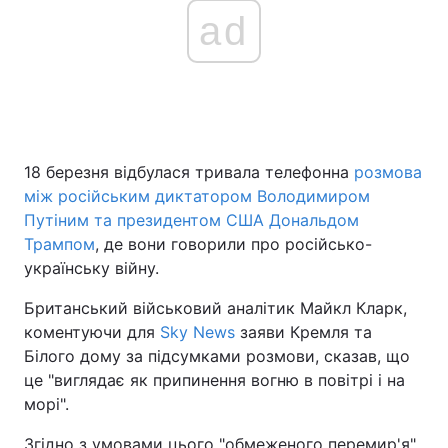
ad
18 березня відбулася тривала телефонна
розмова
між російським диктатором Володимиром
Путіним та президентом США Дональдом
Трампом
, де вони говорили про російсько-
українську війну.
Британський військовий аналітик Майкл Кларк,
коментуючи для
Sky News
заяви Кремля та
Білого дому за підсумками розмови, сказав, що
це "виглядає як припинення вогню в повітрі і на
морі".
Згідно з умовами цього "обмеженого перемир'я",