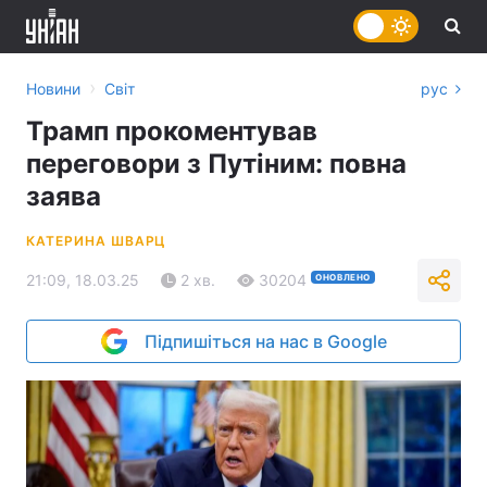
›
Новини
Світ
рус
Трамп прокоментував
переговори з Путіним: повна
заява
КАТЕРИНА ШВАРЦ
21:09, 18.03.25
2 хв.
30204
ОНОВЛЕНО
Підпишіться на нас в Google