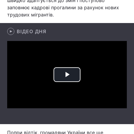
швидко адаптується до змін і поступово
заповнює кадрові прогалини за рахунок нових
Лонгріди
трудових мігрантів.
Відео з Youtube
Статті
ВІДЕО ДНЯ
Інтерв'ю
Думки
Архів
Вакансії
Контакти
Play
Послуги
Video
Попри відтік, громадяни України все ще