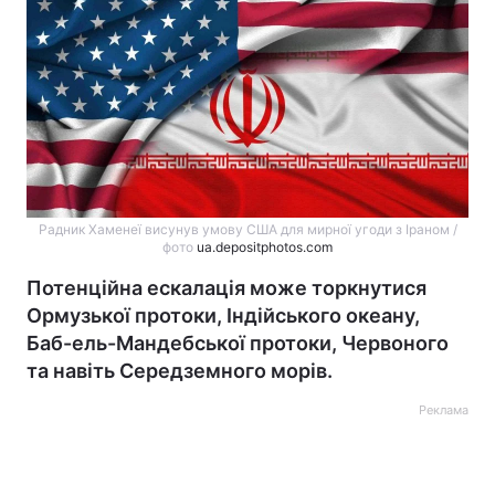
Радник Хаменеї висунув умову США для мирної угоди з Іраном /
фото
ua.depositphotos.com
Потенційна ескалація може торкнутися
Ормузької протоки, Індійського океану,
Баб-ель-Мандебської протоки, Червоного
та навіть Середземного морів.
Реклама