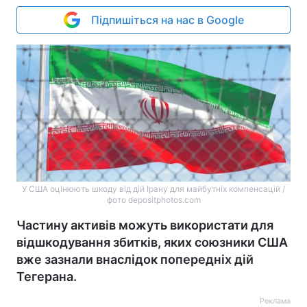
Підпишіться на нас в Google
У США оцінюють шкоду від дій Ірану для майбутніх компенсацій /
фото depositphotos.com
Частину активів можуть використати для
відшкодування збитків, яких союзники США
вже зазнали внаслідок попередніх дій
Тегерана.
Реклама