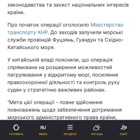
законодавства та захист національних інтересів
країни.
Про початок операції оголосило
Міністерство
транспорту КНР
. До заходів залучили морські
служби провінцій Фуцзянь, Гуандун та Східно-
Китайського моря.
У китайській владі пояснили, що операція
спрямована на розширення можливостей
патрулювання у відкритому морі, посилення
правоохоронної діяльності та контроль руху
суден у стратегічно важливих районах.
"Мета цієї операції - повне здійснення
повноважень щодо забезпечення дотримання
морського адміністративного права країни,
посилення можливостей глибоководного
RU
патрулювання і правоохоронної діяльності, а
МОВА
ГОЛОВНА
РОЗДІЛИ
ПОГОДА
ЛАЙТ
також контролю за рухом суден у ключових