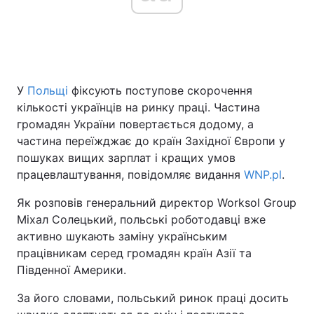
Головна
Війна
У
Польщі
фіксують поступове скорочення
Україна
Політика
кількості українців на ринку праці. Частина
Економіка
Світ
громадян України повертається додому, а
частина переїжджає до країн Західної Європи у
Спорт
Наука
пошуках вищих зарплат і кращих умов
працевлаштування, повідомляє видання
WNP.pl
.
Техно і зв'язок
Лайт
Як розповів генеральний директор Worksol Group
Зброя
Інциденти
Міхал Солецький, польські роботодавці вже
активно шукають заміну українським
Здоров'я
Туризм
працівникам серед громадян країн Азії та
Південної Америки.
Цікавинки
Погода
За його словами, польський ринок праці досить
Екологія
Регіони