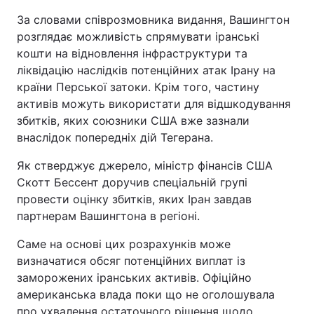
За словами співрозмовника видання, Вашингтон
розглядає можливість спрямувати іранські
кошти на відновлення інфраструктури та
ліквідацію наслідків потенційних атак Ірану на
країни Перської затоки. Крім того, частину
активів можуть використати для відшкодування
збитків, яких союзники США вже зазнали
внаслідок попередніх дій Тегерана.
Як стверджує джерело, міністр фінансів США
Скотт Бессент доручив спеціальній групі
провести оцінку збитків, яких Іран завдав
партнерам Вашингтона в регіоні.
Саме на основі цих розрахунків може
визначатися обсяг потенційних виплат із
заморожених іранських активів. Офіційно
американська влада поки що не оголошувала
про ухвалення остаточного рішення щодо