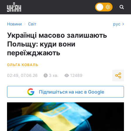
›
Новини
Світ
рус
Українці масово залишають
Польщу: куди вони
переїжджають
ОЛЬГА КОВАЛЬ
02:49, 07.06.26
3 хв.
12489
Підпишіться на нас в Google