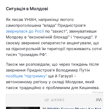
Ситуація в Молдові
Як писав УНІАН, наприкінці лютого
самопроголошена "влада" Придністров'я
звернулася до Росії
по "захист", звинувативши
Молдову в "економічній блокаді" і "геноциді". У
своєму зверненні сепаратисти акцентували, що
на підконтрольній їм території проживають сотні
тисяч "громадян РФ".
Також ми розповідали, що через тиждень після
звернення Придністров'я Володимир Путін
пообіцяв "підтримку"
ще й Гагаузії -
автономному регіону у складі Молдови, який
також традиційно є проблемним для Кишинева.
Реклама