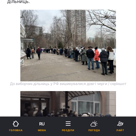
дільниць.
До виборчих дільниць у РФ вишикувалися довгі черги / скріншот
RU
МОВА
ГОЛОВНА
РОЗДІЛИ
ПОГОДА
ЛАЙТ