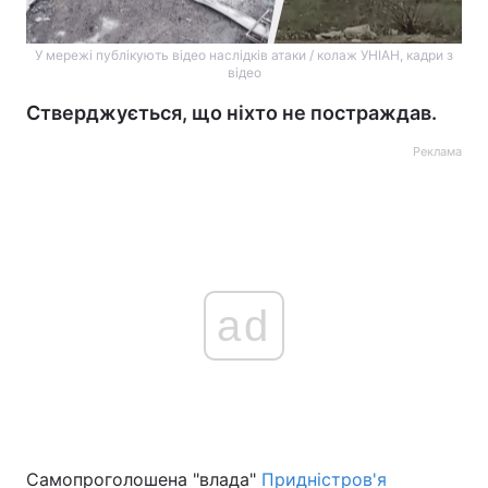
У мережі публікують відео наслідків атаки / колаж УНІАН, кадри з
відео
Стверджується, що ніхто не постраждав.
Реклама
ad
Самопроголошена "влада"
Придністров'я