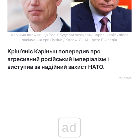
Каріньш вважає, що Росія буде загрожувати Європі навіть після
закінчення ери Путіна / Колаж УНІАН, фото Вікіпедія
Кріш’яніс Каріньш попередив про
агресивний російський імперіалізм і
виступив за надійний захист НАТО.
Реклама
ad