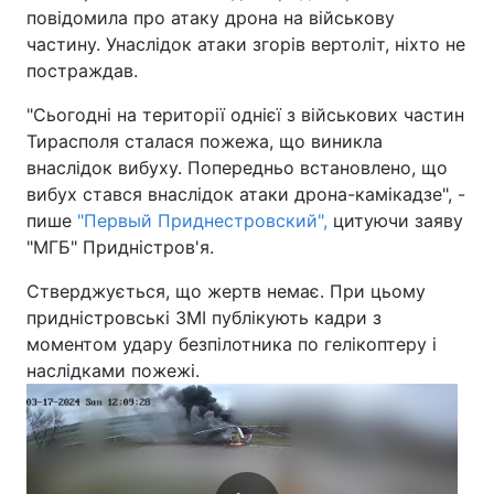
повідомила про атаку дрона на військову
частину. Унаслідок атаки згорів вертоліт, ніхто не
постраждав.
"Сьогодні на території однієї з військових частин
Тирасполя сталася пожежа, що виникла
внаслідок вибуху. Попередньо встановлено, що
вибух стався внаслідок атаки дрона-камікадзе", -
пише
"Первый Приднестровский",
цитуючи заяву
"МГБ" Придністров'я.
Стверджується, що жертв немає. При цьому
придністровські ЗМІ публікують кадри з
моментом удару безпілотника по гелікоптеру і
наслідками пожежі.