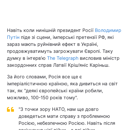
Головна
Війна
Навіть коли нинішній президент Росії
Володимир
Путін
піде зі сцени, імперські претензії РФ, які
Україна
Політика
зараз мають руйнівний ефект в Україні,
Економіка
Світ
продовжуватимуть загрожувати Європі. Таку
думку в інтерв’ю
The Telegraph
висловив міністр
Спорт
Наука
закордонних справ Латвії Кріш’яніс Каріньш.
Техно і зв'язок
Лайт
За його словами, Росія все ще є
імперіалістичною країною, яка дивиться на світ
Зброя
Інциденти
так, як "деякі європейські країни робили,
можливо, 100-150 років тому".
Здоров'я
Туризм
"З точки зору НАТО, нам ще довго
Цікавинки
Погода
доведеться мати справу з проблемною
Росією, небезпечною Росією. Навіть після
Екологія
Регіони