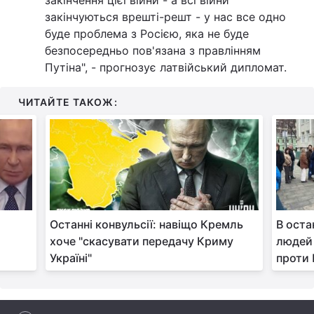
закінчення цієї війни - а всі війни
закінчуються врешті-решт - у нас все одно
Лонгріди
буде проблема з Росією, яка не буде
безпосередньо пов'язана з правлінням
Відео з Youtube
Статті
Путіна", - прогнозує латвійський дипломат.
Інтерв'ю
Думки
ЧИТАЙТЕ ТАКОЖ:
Архів
Вакансії
Контакти
Послуги
Останні конвульсії: навіщо Кремль
В оста
хоче "скасувати передачу Криму
людей 
Україні"
проти 