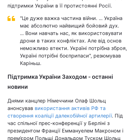
підтримки України в її протистоянні Росії.
"Це дуже важка частина війни. ... Україна
має абсолютно найвищий бойовий дух.
... Вони навчать нас, як використовувати
дрони в таких конфліктах. Але від основ
неможливо втекти. Україні потрібна зброя,
Україні потрібні боєприпаси", резюмував
Каріньш.
Підтримка України Заходом - останні
новини
Днями канцлер Німеччини Олаф Шольц
анонсував
використання активів РФ та
створення коаліції далекобійної артилерії
. Під
час спільної прес-конференції у Берліні з
президентом Франції Еммануелем Макроном і
прем’єром Польщі Дональдом Туском Шольц