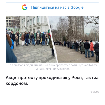
Підпишіться на нас в Google
По всій Росії люди вийшли на акію протесту проти Путіна/ Колаж
УНІАН, скріншоти з відео
Акція протесту проходила як у Росії, так і за
кордоном.
Реклама