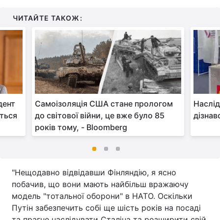
ЧИТАЙТЕ ТАКОЖ:
дент
Самоізоляція США стане прологом
Наслід
иться
до світової війни, це вже було 85
дізнав
років тому, - Bloomberg
"Нещодавно відвідавши Фінляндію, я ясно
побачив, що вони мають найбільш вражаючу
модель "тотальної оборони" в НАТО. Оскільки
Путін забезпечить собі ще шість років на посаді
та прагне наслідувати Сталіна та розширити свій