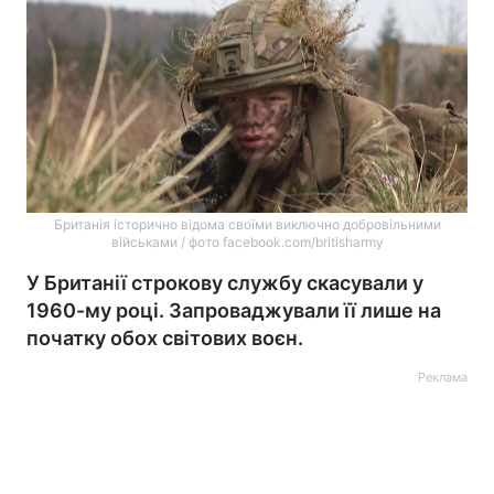
Британія історично відома своїми виключно добровільними
військами / фото facebook.com/britisharmy
У Британії строкову службу скасували у
1960-му році. Запроваджували її лише на
початку обох світових воєн.
Реклама