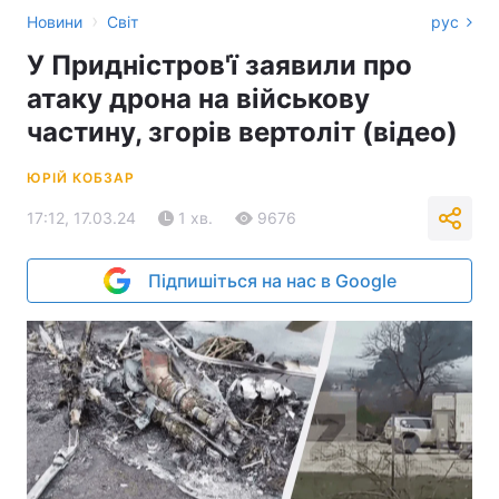
›
Новини
Світ
рус
У Придністров'ї заявили про
атаку дрона на військову
частину, згорів вертоліт (відео)
ЮРІЙ КОБЗАР
17:12, 17.03.24
1 хв.
9676
Підпишіться на нас в Google