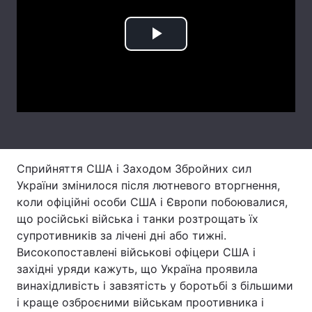
Тема оформлення
Play
Video
Сприйняття США і Заходом Збройних сил
України змінилося після лютневого вторгнення,
коли офіційні особи США і Європи побоювалися,
що російські війська і танки розтрощать їх
супротивників за лічені дні або тижні.
Високопоставлені військові офіцери США і
західні уряди кажуть, що Україна проявила
винахідливість і завзятість у боротьбі з більшими
і краще озброєними військам проотивника і