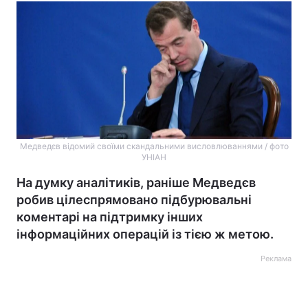
Медведєв відомий своїми скандальними висловлюваннями / фото
УНІАН
На думку аналітиків, раніше Медведєв
робив цілеспрямовано підбурювальні
коментарі на підтримку інших
інформаційних операцій із тією ж метою.
Реклама