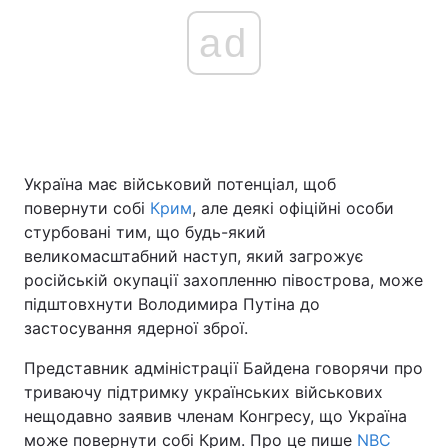
ad
Головна
Війна
Україна
Політика
Економіка
Світ
Україна має військовий потенціал, щоб
повернути собі
Крим
, але деякі офіційні особи
Спорт
Наука
стурбовані тим, що будь-який
великомасштабний наступ, який загрожує
Техно і зв'язок
Лайт
російській окупації захопленню півострова, може
підштовхнути Володимира Путіна до
Зброя
Інциденти
застосування ядерної зброї.
Здоров'я
Туризм
Представник адміністрації Байдена говорячи про
триваючу підтримку українських військових
Цікавинки
Погода
нещодавно заявив членам Конгресу, що Україна
Екологія
Регіони
може повернути собі Крим. Про це пише
NBC