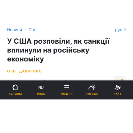
›
Новини
Світ
рус
У США розповіли, як санкції
вплинули на російську
економіку
ОЛЕГ ДАВИГОРА
03:35, 17.12.22
2 хв.
3975
RU
МОВА
ГОЛОВНА
РОЗДІЛИ
ПОГОДА
ЛАЙТ
Підпишіться на нас в Google