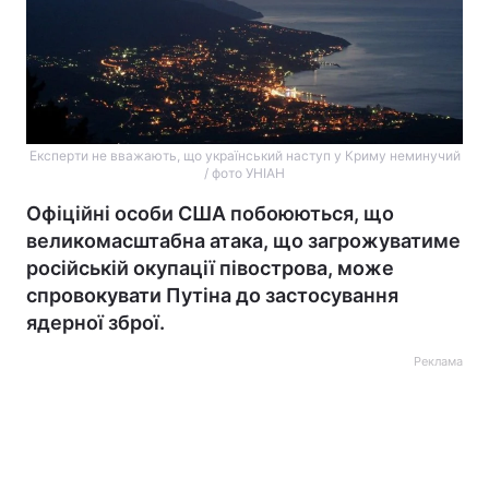
Експерти не вважають, що український наступ у Криму неминучий
/ фото УНІАН
Офіційні особи США побоюються, що
великомасштабна атака, що загрожуватиме
російській окупації півострова, може
спровокувати Путіна до застосування
ядерної зброї.
Реклама