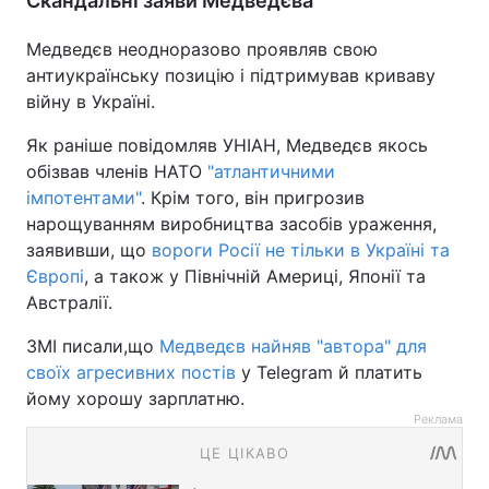
Скандальні заяви Медведєва
Медведєв неодноразово проявляв свою
антиукраїнську позицію і підтримував криваву
війну в Україні.
Як раніше повідомляв УНІАН, Медведєв якось
обізвав членів НАТО
"атлантичними
імпотентами"
. Крім того, він пригрозив
нарощуванням виробництва засобів ураження,
заявивши, що
вороги Росії не тільки в Україні та
Європі
, а також у Північній Америці, Японії та
Австралії.
ЗМІ писали,що
Медведєв найняв "автора" для
своїх агресивних постів
у Telegram й платить
йому хорошу зарплатню.
Реклама