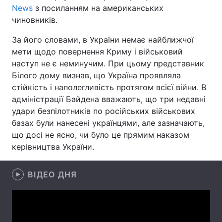
News
з посиланням на американських
Лонгріди
чиновників.
За його словами, в України немає найближчої
Відео з Youtube
Статті
мети щодо повернення Криму і військовий
наступ не є неминучим. При цьому представник
Інтерв'ю
Думки
Білого дому визнав, що Україна проявляла
стійкість і наполегливість протягом всієї війни. В
Архів
Вакансії
адміністрації Байдена вважають, що три недавні
удари безпілотників по російських військових
Контакти
базах були нанесені українцями, але зазначають,
Послуги
що досі не ясно, чи було це прямим наказом
керівництва України.
ВІДЕО ДНЯ