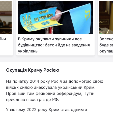
їни
В Криму окупанти зупинили все
Зеленс
будівництво: бетон йде на зведення
буде з
укріплень
окупац
Окупація Криму Росією
На початку 2014 року Росія за допомогою своїх
військ силою анексувала український Крим.
Провівши там фейковий референдум, Путін
приєднав півострів до РФ.
У лютому 2022 року Крим став одним з