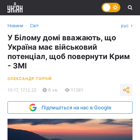
›
Новини
Світ
рус
У Білому домі вважають, що
Україна має військовий
потенціал, щоб повернути Крим
- ЗМІ
ОЛЕКСАНДР ТОПЧІЙ
10:17, 17.12.22
6 хв.
11381
Підпишіться на нас в Google