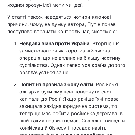
жодної зрозумілої мети чи ідеї.
У статті також наводяться чотири ключові
причини, чому, на думку автора, Путін почав
поступово втрачати контроль над системою:
Невдала війна проти України
. Вторгнення
замислювалося як коротка військова
операція, що не вплине на більшу частину
суспільства. Однак тепер уся країна дорого
розплачується за неї.
Попит на правила з боку еліти
. Російські
олігархи були змушені повернути свої
капітали до Росії. Якщо раніше їхні права
захищала західна юридична система, то
тепер це має робити російська держава, в
якій таких правил немає. Свавільні випадки
конфіскацій бізнесу і посадок навіть
впливових фігур дуже не подобаються