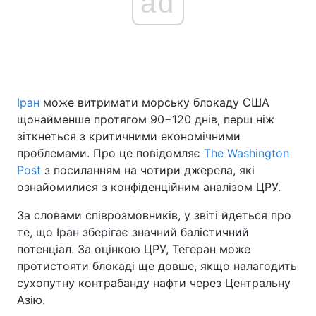
ad
Головна
Війна
Україна
Політика
Іран
може витримати морську блокаду США
щонайменше протягом 90−120 днів, перш ніж
Економіка
Світ
зіткнеться з критичними економічними
проблемами. Про це повідомляє
The Washington
Спорт
Наука
Post
з посиланням на чотири джерела, які
Техно і зв'язок
Лайт
ознайомилися з конфіденційним аналізом ЦРУ.
За словами співрозмовників, у звіті йдеться про
Зброя
Інциденти
те, що Іран зберігає значний балістичний
Здоров'я
Туризм
потенціал. За оцінкою ЦРУ, Тегеран може
протистояти блокаді ще довше, якщо налагодить
Цікавинки
Погода
сухопутну контрабанду нафти через Центральну
Азію.
Екологія
Регіони