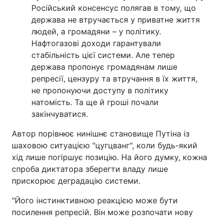
Російський консенсус полягав в тому, що
держава не втручається у приватне життя
людей, а громадяни – у політику.
Нафтогазові доходи гарантували
стабільність цієї системи. Але тепер
держава пропонує громадянам лише
репресії, цензуру та втручання в їх життя,
не пропонуючи доступу в політику
натомість. Та ще й гроші почали
закінчуватися.
Автор порівнює нинішнє становище Путіна із
шаховою ситуацією "цугцванг", коли будь-який
хід лише погіршує позицію. На його думку, кожна
спроба диктатора зберегти владу лише
прискорює деградацію системи.
"Його інстинктивною реакцією може бути
посилення репресій. Він може розпочати нову