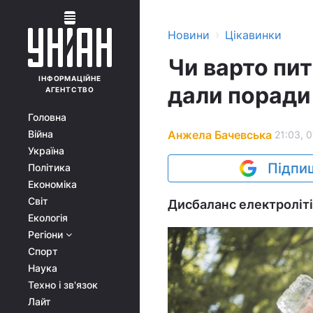
›
Новини
Цікавинки
Чи варто пит
ІНФОРМАЦІЙНЕ
дали поради
АГЕНТСТВО
Головна
Анжела Бачевська
Війна
21:03, 0
Україна
Підпиш
Політика
Економіка
Світ
Дисбаланс електроліті
Екологія
Регіони
Спорт
Наука
Техно і зв'язок
Лайт