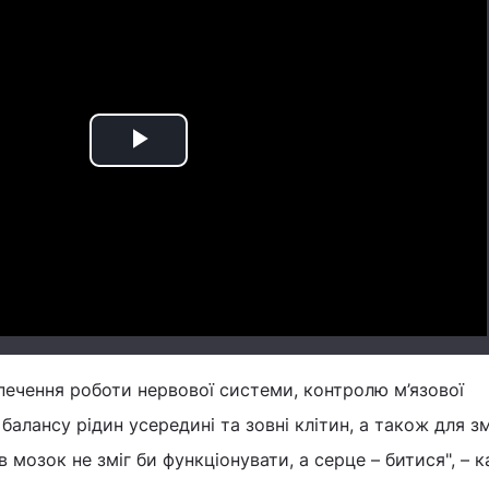
Play
Video
зпечення роботи нервової системи, контролю м’язової
балансу рідин усередині та зовні клітин, а також для з
ів мозок не зміг би функціонувати, а серце – битися", – 