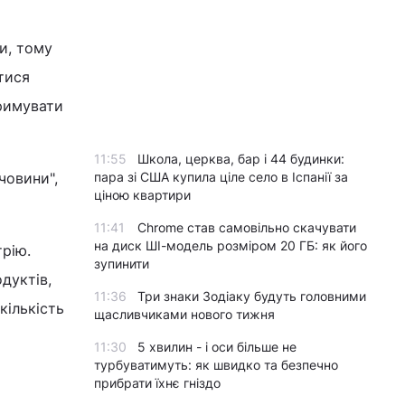
и, тому
тися
тримувати
11:55
Школа, церква, бар і 44 будинки:
човини",
пара зі США купила ціле село в Іспанії за
ціною квартири
11:41
Chrome став самовільно скачувати
на диск ШІ-модель розміром 20 ГБ: як його
трію.
зупинити
дуктів,
11:36
Три знаки Зодіаку будуть головними
 кількість
щасливчиками нового тижня
11:30
5 хвилин - і оси більше не
турбуватимуть: як швидко та безпечно
прибрати їхнє гніздо