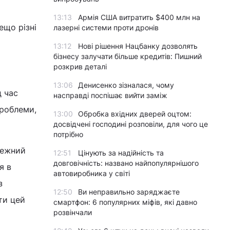
13:13
Армія США витратить $400 млн на
ещо різні
лазерні системи проти дронів
13:12
Нові рішення Нацбанку дозволять
бізнесу залучати більше кредитів: Пишний
розкрив деталі
13:06
Денисенко зізналася, чому
д час
насправді поспішає вийти заміж
проблеми,
13:00
Обробка вхідних дверей оцтом:
досвідчені господині розповіли, для чого це
потрібно
лежний
12:51
Цінують за надійність та
довговічність: названо найпопулярнішого
я в
автовиробника у світі
з
12:50
Ви неправильно заряджаєте
ти цей
смартфон: 6 популярних міфів, які давно
розвінчали