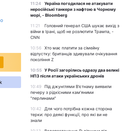
11:24
Україна погодилася не атакувати
неросійські танкери з нафтою в Чорному
морі, - Bloomberg
но
11:21
Головний генерал США шукає вихід з
війни в Ірані, щоб не розлютити Трампа, -
CNN
10:56
Хто має платити за сімейну
відпустку: британців здивували очікування
покоління Z
10:55
У Росії загорілись одразу два великі
НПЗ після атаки українських дронів
k
10:49
Під джунглями В'єтнаму виявили
печеру з рідкісними кам'яними
"перлинами"
10:42
Для чого потрібна кожна сторона
терки: про деякі функції, про які ви не
знали
10:13
Водопостачання Львівщини під