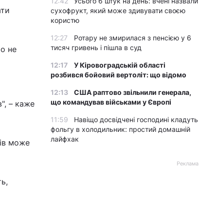
12:42
Усього 6 штук на день: вчені назвали
ати
сухофрукт, який може здивувати своєю
користю
12:27
Ротару не змирилася з пенсією у 6
тисяч гривень і пішла в суд
то не
12:17
У Кіровоградській області
розбився бойовий вертоліт: що відомо
12:13
США раптово звільнили генерала,
що командував військами у Європі
", – каже
11:59
Навіщо досвідчені господині кладуть
фольгу в холодильник: простий домашній
лайфхак
тів може
Реклама
ь,