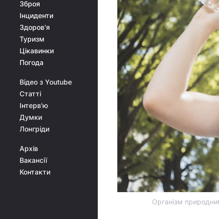
Зброя
Інциденти
Здоров'я
Туризм
Цікавинки
Погода
Відео з Youtube
Статті
Інтерв'ю
Думки
Лонгріди
Архів
Вакансії
Контакти
Організм природним