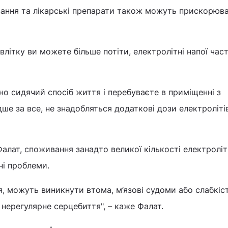
вання та лікарські препарати також можуть прискорюв
літку ви можете більше потіти, електролітні напої час
о сидячий спосіб життя і перебуваєте в приміщенні з
ше за все, не знадобляться додаткові дози електролітів
Фалат, споживання занадто великої кількості електролі
ні проблеми.
, можуть виникнути втома, м’язові судоми або слабкіст
 нерегулярне серцебиття", – каже Фалат.