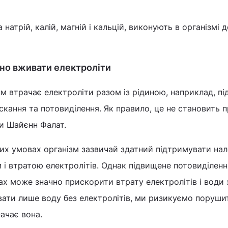
 натрій, калій, магній і кальцій, виконують в організмі д
бно вживати електроліти
 втрачає електроліти разом із рідиною, наприклад, пі
ускання та потовиділення. Як правило, це не становить 
и Шайєнн Фалат.
них умовах організм зазвичай здатний підтримувати на
і втратою електролітів. Однак підвищене потовиділенн
ах може значно прискорити втрату електролітів і води 
вати лише воду без електролітів, ми ризикуємо поруши
начає вона.