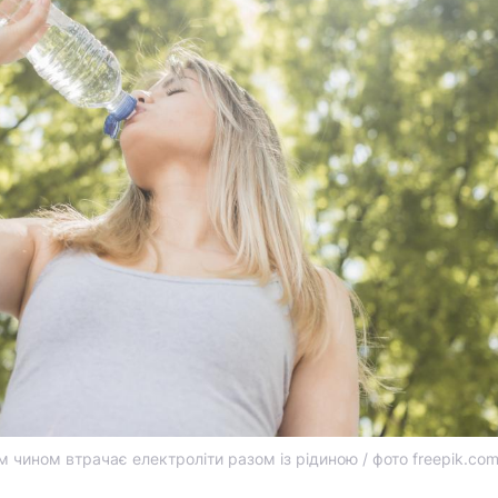
 чином втрачає електроліти разом із рідиною / фото freepik.co