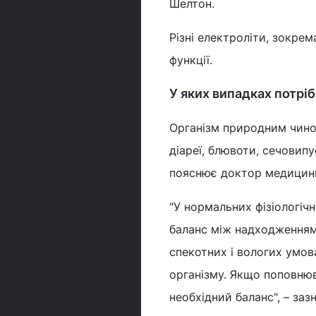
Шелтон.
Різні електроліти, зокрема
функції.
У яких випадках потрі
Організм природним чином
діареї, блювоти, сечовип
пояснює доктор медицин
"У нормальних фізіологіч
баланс між надходженням 
спекотних і вологих умов
організму. Якщо поповню
необхідний баланс", – заз