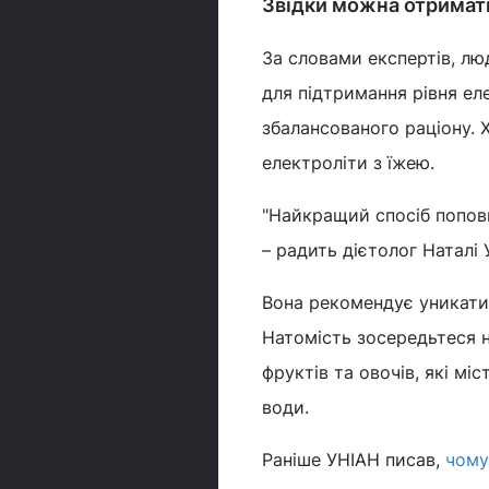
Звідки можна отримат
За словами експертів, л
для підтримання рівня е
збалансованого раціону. 
електроліти з їжею.
"Найкращий спосіб поповн
– радить дієтолог Наталі 
Вона рекомендує уникати 
Натомість зосередьтеся на
фруктів та овочів, які міс
води.
Раніше УНІАН писав,
чому