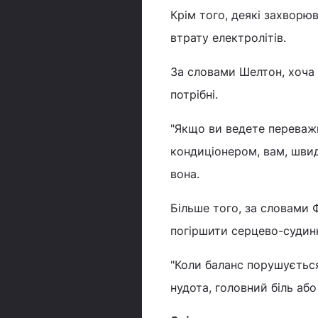
Крім того, деякі захворю
втрату електролітів.
За словами Шелтон, хоча в
потрібні.
"Якщо ви ведете переважн
кондиціонером, вам, швид
вона.
Більше того, за словами 
погіршити серцево-судин
"Коли баланс порушується
нудота, головний біль або