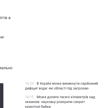
ітів в
чи
рмально
14:23
В Україні може виникнути серйозний
дефіцит води: які області під загрозою
14:15
Може долати тисячі кілометрів над
океаном: науковці розкрили секрет
крихітної бабки