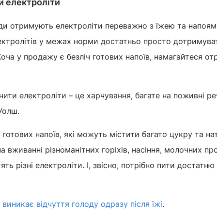
и електроліти
юди отримують електроліти переважно з їжею та напоям
лектролітів у межах норми достатньо просто дотримува
Хоча у продажу є безліч готових напоїв, намагайтеся о
ити електроліти – це харчування, багате на поживні ре
Уолш.
готових напоїв, які можуть містити багато цукру та на
 вживанні різноманітних горіхів, насіння, молочних про
тять різні електроліти. І, звісно, потрібно пити достатню
 виникає відчуття голоду одразу після їжі
.