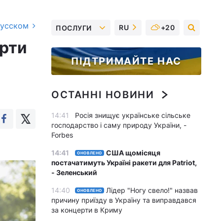
русском
RU
+20
ПОСЛУГИ
ерти
ПІДТРИМАЙТЕ НАС
ОСТАННІ НОВИНИ
14:41
Росія знищує українське сільське
господарство і саму природу України, -
Forbes
14:41
США щомісяця
ОНОВЛЕНО
постачатимуть Україні ракети для Patriot,
- Зеленський
14:40
Лідер "Ногу свело!" назвав
ОНОВЛЕНО
причину приїзду в Україну та виправдався
за концерти в Криму