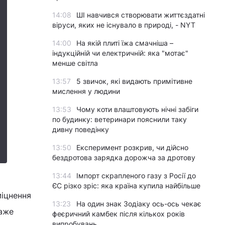
14:08
ШІ навчився створювати життєздатні
віруси, яких не існувало в природі, - NYT
14:00
На якій плиті їжа смачніша –
індукційній чи електричній: яка "мотає"
менше світла
13:57
5 звичок, які видають примітивне
мислення у людини
13:53
Чому коти влаштовують нічні забіги
по будинку: ветеринари пояснили таку
дивну поведінку
13:50
Експеримент розкрив, чи дійсно
бездротова зарядка дорожча за дротову
13:44
Імпорт скрапленого газу з Росії до
ЄС різко зріс: яка країна купила найбільше
міцнення
13:23
На один знак Зодіаку ось-ось чекає
каже
феєричний камбек після кількох років
випробувань