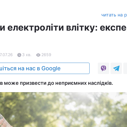
читать на 
и електроліти влітку: експ
7.07.26
3 хв.
2659
іться на нас в Google
в може призвести до неприємних наслідків.