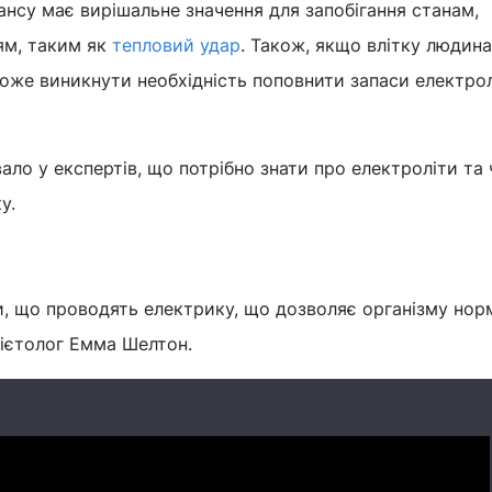
нсу має вирішальне значення для запобігання станам,
ням, таким як
тепловий удар
. Також, якщо влітку людина
може виникнути необхідність поповнити запаси електрол
вало у експертів, що потрібно знати про електроліти та 
у.
и, що проводять електрику, що дозволяє організму но
дієтолог Емма Шелтон.