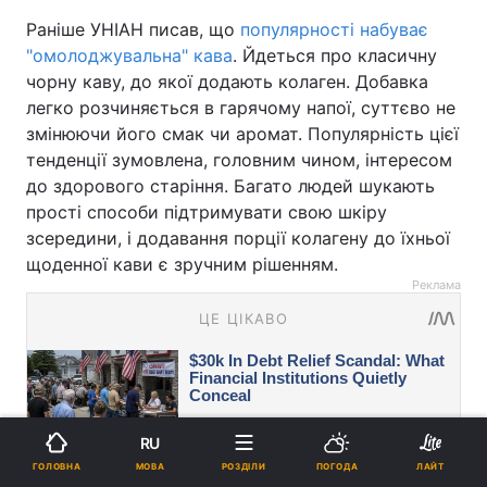
Раніше УНІАН писав, що
популярності набуває
"омолоджувальна" кава
. Йдеться про класичну
чорну каву, до якої додають колаген. Добавка
легко розчиняється в гарячому напої, суттєво не
змінюючи його смак чи аромат. Популярність цієї
тенденції зумовлена, головним чином, інтересом
до здорового старіння. Багато людей шукають
прості способи підтримувати свою шкіру
зсередини, і додавання порції колагену до їхньої
щоденної кави є зручним рішенням.
Реклама
RU
МОВА
ГОЛОВНА
РОЗДІЛИ
ПОГОДА
ЛАЙТ