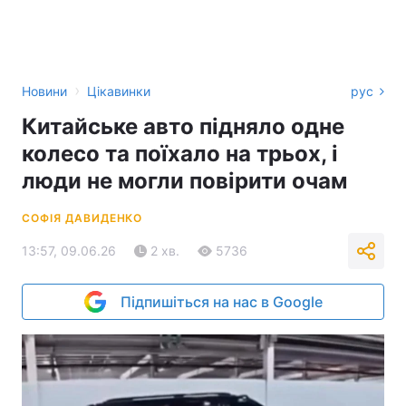
›
Новини
Цікавинки
рус
Китайське авто підняло одне
колесо та поїхало на трьох, і
люди не могли повірити очам
СОФІЯ ДАВИДЕНКО
13:57, 09.06.26
2 хв.
5736
Підпишіться на нас в Google