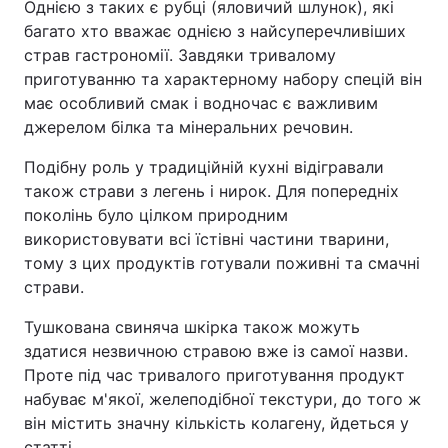
Однією з таких є рубці (яловичий шлунок), які
багато хто вважає однією з найсуперечливіших
страв гастрономії. Завдяки тривалому
приготуванню та характерному набору спецій він
має особливий смак і водночас є важливим
джерелом білка та мінеральних речовин.
Подібну роль у традиційній кухні відігравали
також страви з легень і нирок. Для попередніх
поколінь було цілком природним
використовувати всі їстівні частини тварини,
тому з цих продуктів готували поживні та смачні
страви.
Тушкована свиняча шкірка також можуть
здатися незвичною стравою вже із самої назви.
Проте під час тривалого приготування продукт
набуває м'якої, желеподібної текстури, до того ж
він містить значну кількість колагену, йдеться у
статті.