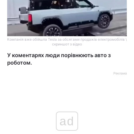
Компанія вже обійшла Tesla за обсягами продажів електромобілів \
скриншот з відео
У коментарях люди порівнюють авто з
роботом.
Реклама
ad