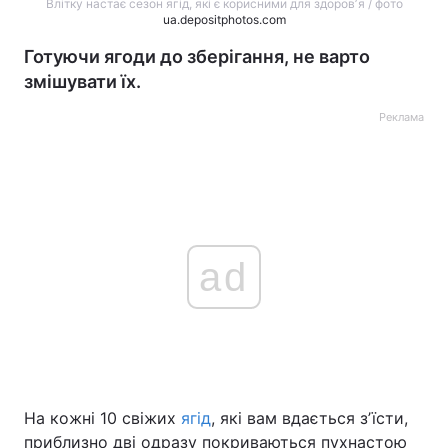
Влітку настає сезон ягід, які є корисними для здоровʼя / фото
ua.depositphotos.com
Готуючи ягоди до зберігання, не варто
змішувати їх.
Реклама
ad
На кожні 10 свіжих
ягід
, які вам вдається зʼїсти,
приблизно дві одразу покриваються пухнастою