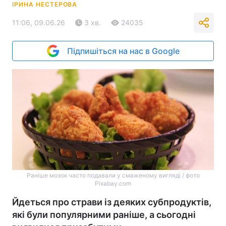
ІРИНА НЕСТЕРОВА
11:06, 09.06.26
3 хв.
24035
Підпишіться на нас в Google
Раніше мозок часто подавали у смаженому вигляді / фото
Pixabay.com
Йдеться про страви із деяких субпродуктів,
які були популярними раніше, а сьогодні