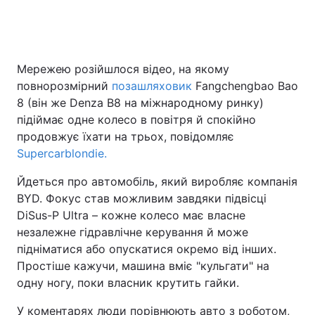
Мережею розійшлося відео, на якому
повнорозмірний
позашляховик
Fangchengbao Bao
8 (він же Denza B8 на міжнародному ринку)
підіймає одне колесо в повітря й спокійно
продовжує їхати на трьох, повідомляє
Supercarblondie.
Йдеться про автомобіль, який виробляє компанія
BYD. Фокус став можливим завдяки підвісці
DiSus-P Ultra – кожне колесо має власне
незалежне гідравлічне керування й може
підніматися або опускатися окремо від інших.
Простіше кажучи, машина вміє "кульгати" на
одну ногу, поки власник крутить гайки.
У коментарях люди порівнюють авто з роботом,