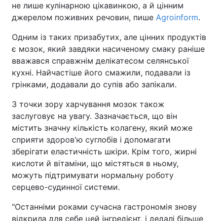
не лише кулінарною цікавинкою, а й цінним
джерелом поживних речовин, пише
Agroinform
.
Одним із таких призабутих, але цінних продуктів
є мозок, який завдяки насиченому смаку раніше
вважався справжнім делікатесом селянської
кухні. Найчастіше його смажили, подавали із
грінками, додавали до супів або запікали.
З точки зору харчування мозок також
заслуговує на увагу. Зазначається, що він
містить значну кількість колагену, який може
сприяти здоров'ю суглобів і допомагати
зберігати еластичність шкіри. Крім того, жирні
кислоти й вітаміни, що містяться в ньому,
можуть підтримувати нормальну роботу
серцево-судинної системи.
"Останніми роками сучасна гастрономія знову
відкрила для себе цей інгредієнт, і дедалі більше