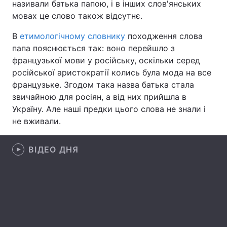
називали батька папою, і в інших слов'янських
мовах це слово також відсутнє.
Лонгріди
В
етимологічному словнику
походження слова
папа пояснюється так: воно перейшло з
Відео з Youtube
Статті
французької мови у російську, оскільки серед
Інтерв'ю
Думки
російської аристократії колись була мода на все
французьке. Згодом така назва батька стала
Архів
Вакансії
звичайною для росіян, а від них прийшла в
Україну. Але наші предки цього слова не знали і
Контакти
не вживали.
Послуги
ВІДЕО ДНЯ