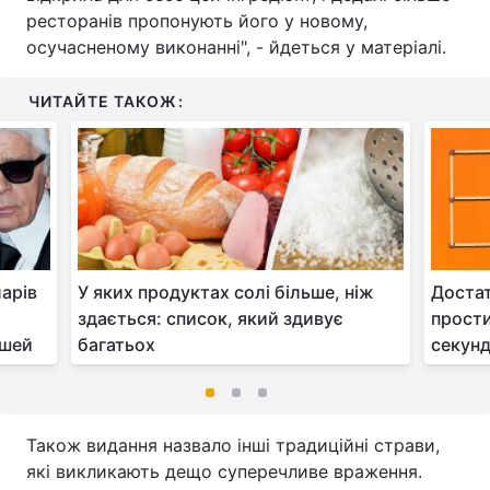
ресторанів пропонують його у новому,
осучасненому виконанні", - йдеться у матеріалі.
ЧИТАЙТЕ ТАКОЖ:
арів
У яких продуктах солі більше, ніж
Достат
здається: список, який здивує
прости
ошей
багатьох
секун
Також видання назвало інші традиційні страви,
які викликають дещо суперечливе враження.