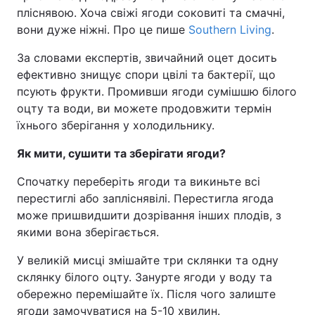
пліснявою. Хоча свіжі ягоди соковиті та смачні,
вони дуже ніжні. Про це пише
Southern Living
.
За словами експертів, звичайний оцет досить
ефективно знищує спори цвілі та бактерії, що
псують фрукти. Промивши ягоди сумішшю білого
оцту та води, ви можете продовжити термін
їхнього зберігання у холодильнику.
Як мити, сушити та зберігати ягоди?
Спочатку переберіть ягоди та викиньте всі
перестиглі або запліснявілі. Перестигла ягода
може пришвидшити дозрівання інших плодів, з
якими вона зберігається.
У великій мисці змішайте три склянки та одну
склянку білого оцту. Занурте ягоди у воду та
обережно перемішайте їх. Після чого залиште
ягоди замочуватися на 5-10 хвилин.