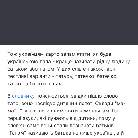
Тема оформлення
Тож українцям варто запам'ятати, як буде
українською папа - краще називати рідну людину
батьком або татом. У цих слів є також гарні
пестливі варіанти - татусь, татечко, батечко,
татко та багато інших.
В
словнику
пояснюється, звідки пішло слово
тато: воно наслідує дитячий лепет. Склади "ма-
ма" і "та-то" легко вимовити немовлятам. Це
перші звуки, які лунають від дитини, тому у
слов'ян саме вони стали позначати батьків.
"Татом" називають батька не лише українці, а й