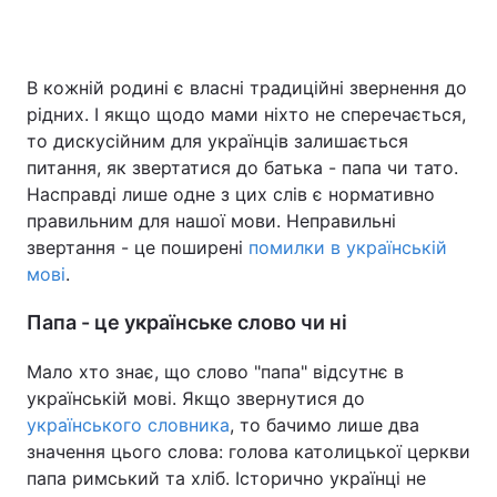
В кожній родині є власні традиційні звернення до
Головна
Війна
рідних. І якщо щодо мами ніхто не сперечається,
то дискусійним для українців залишається
Україна
Політика
питання, як звертатися до батька - папа чи тато.
Насправді лише одне з цих слів є нормативно
Економіка
Світ
правильним для нашої мови. Неправильні
Спорт
Наука
звертання - це поширені
помилки в українській
мові
.
Техно і зв'язок
Лайт
Папа - це українське слово чи ні
Зброя
Інциденти
Мало хто знає, що слово "папа" відсутнє в
Здоров'я
Туризм
українській мові. Якщо звернутися до
українського словника
, то бачимо лише два
Цікавинки
Погода
значення цього слова: голова католицької церкви
папа римський та хліб. Історично українці не
Екологія
Регіони