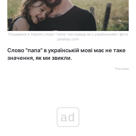
Поширене в Україні слово "папа" насправді не є українським / фото
pixabay.com
Слово "папа" в українській мові має не таке
значення, як ми звикли.
Реклама
ad