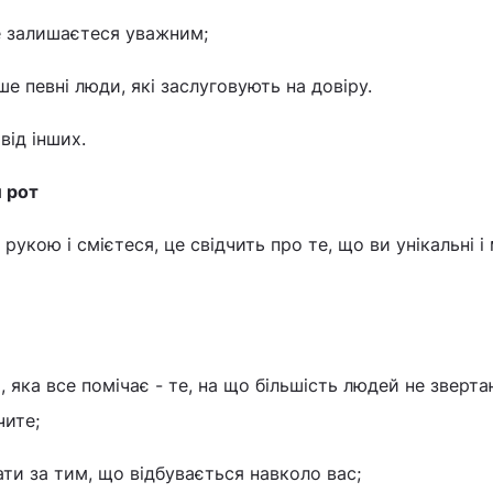
е залишаєтеся уважним;
е певні люди, які заслуговують на довіру.
від інших.
и рот
укою і смієтеся, це свідчить про те, що ви унікальні і
 яка все помічає - те, на що більшість людей не зверт
чите;
ати за тим, що відбувається навколо вас;