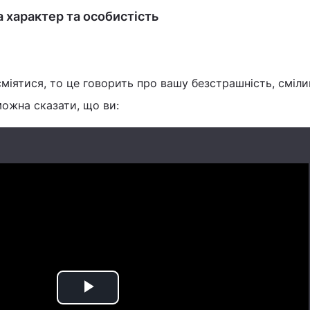
на характер та особистість
міятися, то це говорить про вашу безстрашність, смілив
можна сказати, що ви:
Play