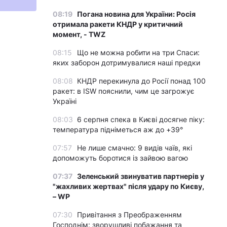
08:19
Погана новина для України: Росія
отримала ракети КНДР у критичний
момент, - TWZ
08:15
Що не можна робити на три Спаси:
яких заборон дотримувалися наші предки
08:08
КНДР перекинула до Росії понад 100
ракет: в ISW пояснили, чим це загрожує
Україні
08:03
6 серпня спека в Києві досягне піку:
температура підніметься аж до +39°
07:57
Не лише смачно: 9 видів чаїв, які
допоможуть боротися із зайвою вагою
07:37
Зеленський звинуватив партнерів у
"жахливих жертвах" після удару по Києву,
– WP
07:30
Привітання з Преображенням
Господнім: зворушливі побажання та