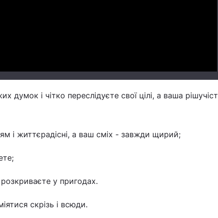
Video
х думок і чітко переслідуєте свої цілі, а ваша рішучіс
м і життєрадісні, а ваш сміх - завжди щирий;
ете;
 розкриваєте у пригодах.
міятися скрізь і всюди.