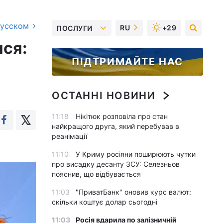
русском
RU
+29
ПОСЛУГИ
ися:
ПІДТРИМАЙТЕ НАС
ОСТАННІ НОВИНИ
11:18
Нікітюк розповіла про стан
найкращого друга, який перебував в
реанімації
11:10
У Криму росіяни поширюють чутки
про висадку десанту ЗСУ: Селезньов
пояснив, що відбувається
11:03
"ПриватБанк" оновив курс валют:
скільки коштує долар сьогодні
11:03
Росія вдарила по залізничній