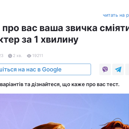
читать на 
 про вас ваша звичка сміят
ктер за 1 хвилину
23
2 хв.
19211
іться на нас в Google
варіантів та дізнайтеся, що каже про вас тест.