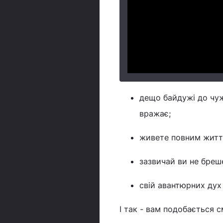
дещо байдужі до чужи
вражає;
живете повним життя
зазвичай ви не бреш
свій авантюрних дух
І так - вам подобається с