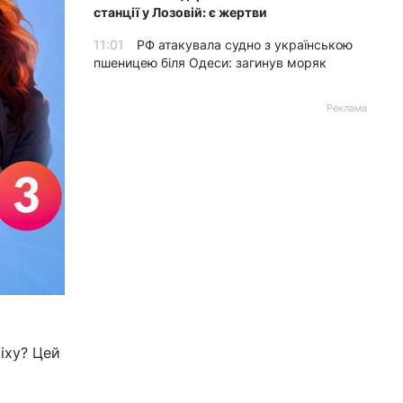
станції у Лозовій: є жертви
11:01
РФ атакувала судно з українською
пшеницею біля Одеси: загинув моряк
Реклама
іху? Цей