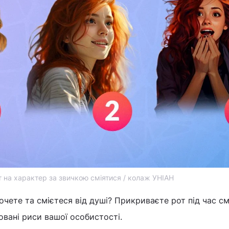
т на характер за звичкою сміятися / колаж УНІАН
очете та смієтеся від душі? Прикриваєте рот під час см
овані риси вашої особистості.