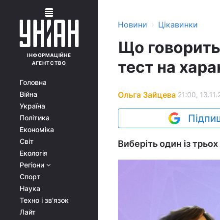
›
Новини
Цікавинки
Що говорить
ІНФОРМАЦІЙНЕ
тест на хара
АГЕНТСТВО
Головна
Ольга Зайцева
Війна
21:00, 13.11.
Україна
Підпиш
Політика
Економіка
Світ
Виберіть один із трьох 
Екологія
Регіони
Спорт
Наука
Техно і зв'язок
Лайт