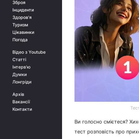
Зброя
Інциденти
Здоров'я
Туризм
Цікавинки
Погода
Відео з Youtube
Статті
Інтерв'ю
Думки
Лонгріди
Архів
Вакансії
Тес
Контакти
Ви голосно смієтеся? Хих
тест розповість про прих