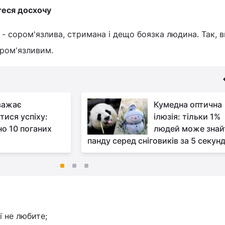
єтеся досхочу
 - сором'язлива, стримана і дещо боязка людина. Так, в
ором'язливим.
важає
Кумедна оптична
тися успіху:
ілюзія: тільки 1%
но 10 поганих
людей може знай
панду серед сніговиків за 5 секун
ї не любите;