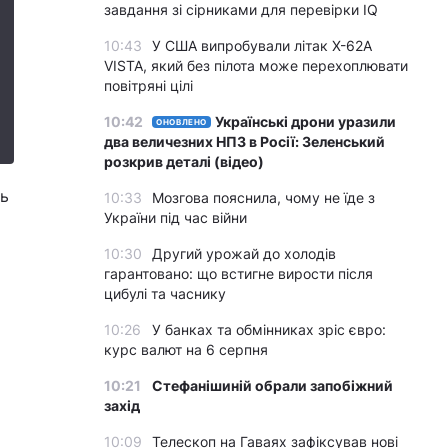
завдання зі сірниками для перевірки IQ
10:43
У США випробували літак X-62A
VISTA, який без пілота може перехоплювати
повітряні цілі
10:42
Українські дрони уразили
ОНОВЛЕНО
два величезних НПЗ в Росії: Зеленський
розкрив деталі (відео)
ть
10:33
Мозгова пояснила, чому не їде з
України під час війни
10:30
Другий урожай до холодів
гарантовано: що встигне вирости після
цибулі та часнику
10:26
У банках та обмінниках зріс євро:
курс валют на 6 серпня
10:21
Стефанішиній обрали запобіжний
захід
10:09
Телескоп на Гаваях зафіксував нові