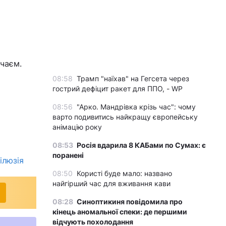
чаєм.
08:58
Трамп "наїхав" на Гегсета через
гострий дефіцит ракет для ППО, - WP
08:56
"Арко. Мандрівка крізь час": чому
варто подивитись найкращу європейську
анімацію року
08:53
Росія вдарила 8 КАБами по Сумах: є
поранені
ілюзія
08:50
Користі буде мало: названо
найгірший час для вживання кави
08:28
Синоптикиня повідомила про
кінець аномальної спеки: де першими
відчують похолодання