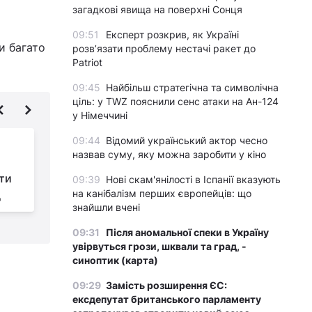
загадкові явища на поверхні Сонця
09:51
Експерт розкрив, як Україні
и багато
розвʼязати проблему нестачі ракет до
Patriot
09:45
Найбільш стратегічна та символічна
ціль: у TWZ пояснили сенс атаки на Ан-124
у Німеччині
09:44
Відомий український актор чесно
Оптична ілюзія
назвав суму, яку можна заробити у кіно
підкориться не всім:
ти
потрібно знайти
09:39
Нові скам'янілості в Іспанії вказують
на канібалізм перших європейців: що
д
метелика серед кактусів за 11 секунд
з
знайшли вчені
09:31
Після аномальної спеки в Україну
увірвуться грози, шквали та град, -
синоптик (карта)
09:29
Замість розширення ЄС:
ексдепутат британського парламенту