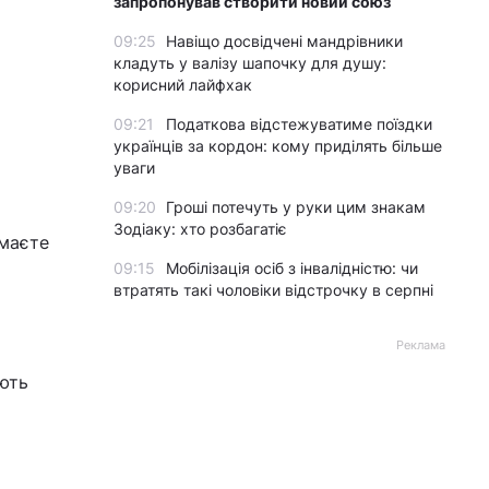
запропонував створити новий союз
09:25
Навіщо досвідчені мандрівники
кладуть у валізу шапочку для душу:
корисний лайфхак
09:21
Податкова відстежуватиме поїздки
українців за кордон: кому приділять більше
уваги
09:20
Гроші потечуть у руки цим знакам
Зодіаку: хто розбагатіє
 маєте
09:15
Мобілізація осіб з інвалідністю: чи
втратять такі чоловіки відстрочку в серпні
Реклама
ають