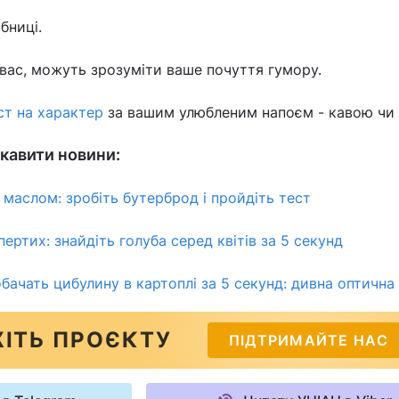
бниці.
а вас, можуть зрозуміти ваше почуття гумору.
ст на характер
за вашим улюбленим напоєм - кавою чи 
кавити новини:
 маслом: зробіть бутерброд і пройдіть тест
пертих: знайдіть голуба серед квітів за 5 секунд
обачать цибулину в картоплі за 5 секунд: дивна оптична 
ІТЬ ПРОЄКТУ
ПІДТРИМАЙТЕ НАС