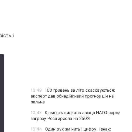
ість і
10:49
100 гривень за літр скасовуються:
експерт дав обнадійливий прогноз цін на
пальне
10:47
Кількість вильотів авіації НАТО через
загрозу Росії зросла на 250%
10:44
Один рух змінить і цифру, і знак: