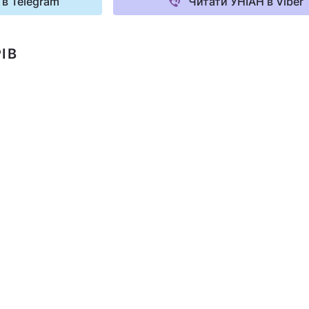
 в Telegram
Читати УНІАН в Viber
ІВ