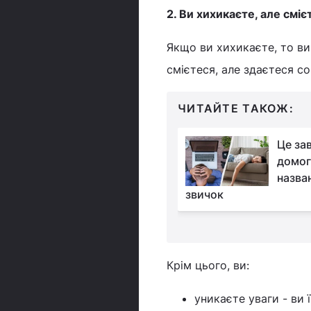
2. Ви хихикаєте, але смі
Якщо ви хихикаєте, то ви
смієтеся, але здаєтеся с
ЧИТАЙТЕ ТАКОЖ:
Оптична ілюзія
Це за
підкориться не всім:
домог
потрібно знайти
назва
еред кактусів за 11 секунд
звичок
Крім цього, ви:
уникаєте уваги - ви ї