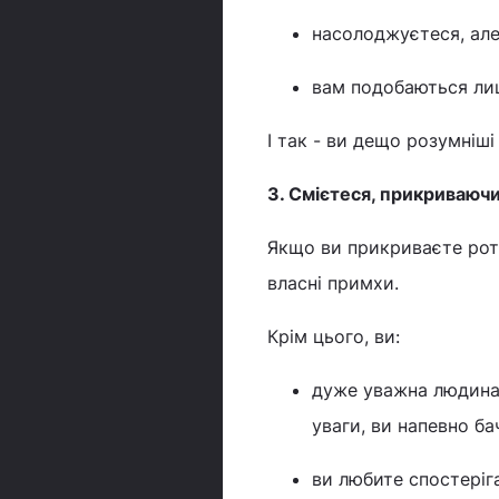
насолоджуєтеся, ал
вам подобаються лиш
І так - ви дещо розумніші 
3. Смієтеся, прикриваюч
Якщо ви прикриваєте рот р
власні примхи.
Крім цього, ви:
дуже уважна людина,
уваги, ви напевно ба
ви любите спостеріг