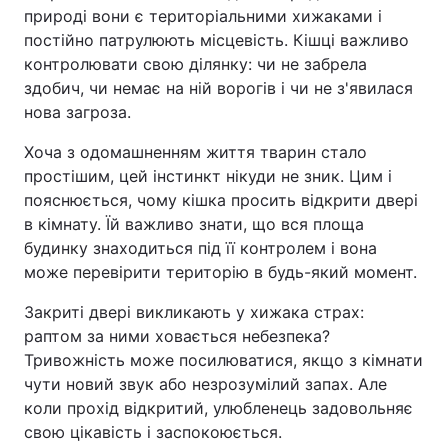
природі вони є територіальними хижаками і
постійно патрулюють місцевість. Кішці важливо
контролювати свою ділянку: чи не забрела
здобич, чи немає на ній ворогів і чи не з'явилася
нова загроза.
Хоча з одомашненням життя тварин стало
простішим, цей інстинкт нікуди не зник. Цим і
пояснюється, чому кішка просить відкрити двері
в кімнату. Їй важливо знати, що вся площа
будинку знаходиться під її контролем і вона
може перевірити територію в будь-який момент.
Закриті двері викликають у хижака страх:
раптом за ними ховається небезпека?
Тривожність може посилюватися, якщо з кімнати
чути новий звук або незрозумілий запах. Але
коли прохід відкритий, улюбленець задовольняє
свою цікавість і заспокоюється.