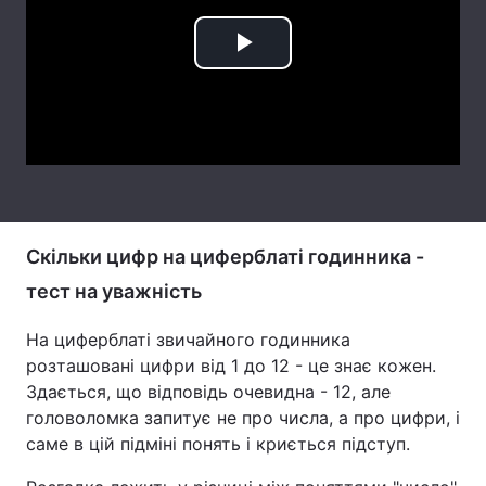
Лонгріди
Play
Відео з Youtube
Статті
Video
Інтерв'ю
Думки
Архів
Вакансії
Контакти
Скільки цифр на циферблаті годинника -
тест на уважність
Послуги
На циферблаті звичайного годинника
розташовані цифри від 1 до 12 - це знає кожен.
Здається, що відповідь очевидна - 12, але
головоломка запитує не про числа, а про цифри, і
саме в цій підміні понять і криється підступ.