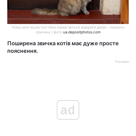
Чому моя кішка постійно намагається відкрити двері – названо
причину / фото
ua.depositphotos.com
Поширена звичка котів має дуже просте
пояснення.
Реклама
ad