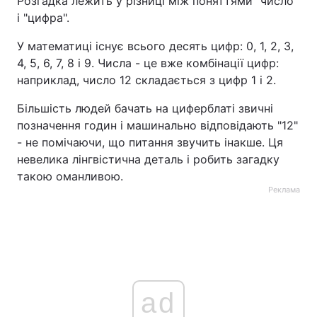
Розгадка лежить у різниці між поняттями "число"
і "цифра".
Тема оформлення
У математиці існує всього десять цифр: 0, 1, 2, 3,
4, 5, 6, 7, 8 і 9. Числа - це вже комбінації цифр:
наприклад, число 12 складається з цифр 1 і 2.
Більшість людей бачать на циферблаті звичні
позначення годин і машинально відповідають "12"
- не помічаючи, що питання звучить інакше. Ця
невелика лінгвістична деталь і робить загадку
такою оманливою.
Реклама
ad