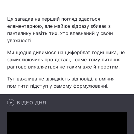
Ця загадка на перший погляд здається
елементарною, але майже відразу збиває з
Головна
Війна
пантелику навіть тих, хто впевнений у своїй
Україна
Політика
уважності.
Ми щодня дивимося на циферблат годинника, не
Економіка
Світ
замислюючись про деталі, і саме тому питання
Спорт
Наука
раптово виявляється не таким вже й простим.
Тут важлива не швидкість відповіді, а вміння
Техно і зв'язок
Лайт
помітити підступ у самому формулюванні.
Зброя
Інциденти
ВІДЕО ДНЯ
Здоров'я
Туризм
Цікавинки
Погода
Екологія
Регіони