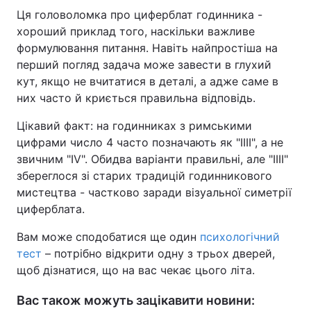
Ця головоломка про циферблат годинника -
хороший приклад того, наскільки важливе
формулювання питання. Навіть найпростіша на
перший погляд задача може завести в глухий
кут, якщо не вчитатися в деталі, а адже саме в
них часто й криється правильна відповідь.
Цікавий факт: на годинниках з римськими
цифрами число 4 часто позначають як "IIII", а не
звичним "IV". Обидва варіанти правильні, але "IIII"
збереглося зі старих традицій годинникового
мистецтва - частково заради візуальної симетрії
циферблата.
Вам може сподобатися ще один
психологічний
тест
– потрібно відкрити одну з трьох дверей,
щоб дізнатися, що на вас чекає цього літа.
Вас також можуть зацікавити новини: