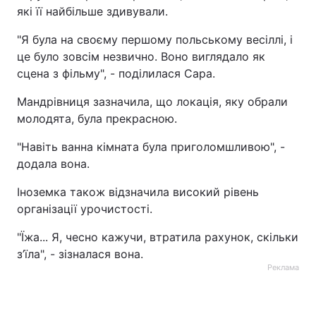
які її найбільше здивували.
"Я була на своєму першому польському весіллі, і
це було зовсім незвично. Воно виглядало як
сцена з фільму", - поділилася Сара.
Мандрівниця зазначила, що локація, яку обрали
молодята, була прекрасною.
"Навіть ванна кімната була приголомшливою", -
додала вона.
Іноземка також відзначила високий рівень
організації урочистості.
"Їжа... Я, чесно кажучи, втратила рахунок, скільки
з’їла", - зізналася вона.
Реклама