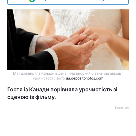
Мандрівниця із Канади відзначила високий рівень організації
урочистості/ фото
ua.depositphotos.com
Гостя із Канади порівняла урочистість зі
сценою із фільму.
Реклама