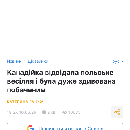
›
Новини
Цікавинки
рус
Канадійка відвідала польське
весілля і була дуже здивована
побаченим
КАТЕРИНА ГАНЖА
18:27, 16.06.26
2 хв.
10635
Підпишіться на нас в Google