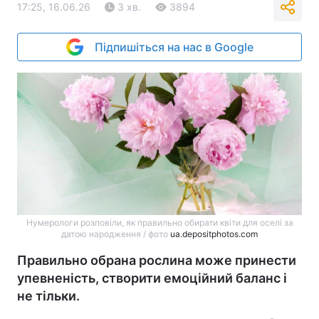
17:25, 16.06.26
3 хв.
3894
Підпишіться на нас в Google
Нумерологи розповіли, як правильно обирати квіти для оселі за
датою народження / фото
ua.depositphotos.com
Правильно обрана рослина може принести
упевненість, створити емоційний баланс і
не тільки.