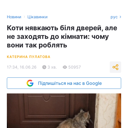
›
Новини
Цікавинки
рус
Коти нявкають біля дверей, але
не заходять до кімнати: чому
вони так роблять
КАТЕРИНА ПУЛАТОВА
17:34, 16.06.26
3 хв.
50957
Підпишіться на нас в Google