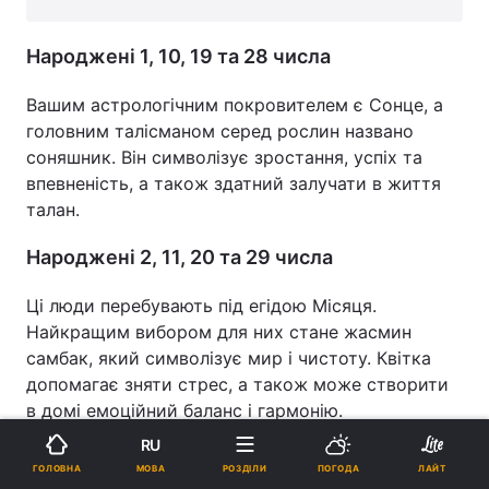
Народжені 1, 10, 19 та 28 числа
Вашим астрологічним покровителем є Сонце, а
головним талісманом серед рослин названо
соняшник. Він символізує зростання, успіх та
впевненість, а також здатний залучати в життя
талан.
Народжені 2, 11, 20 та 29 числа
Ці люди перебувають під егідою Місяця.
Найкращим вибором для них стане жасмин
самбак, який символізує мир і чистоту. Квітка
допомагає зняти стрес, а також може створити
в домі емоційний баланс і гармонію.
RU
Народжені 3, 12, 21 та 30 числа
МОВА
ГОЛОВНА
РОЗДІЛИ
ПОГОДА
ЛАЙТ