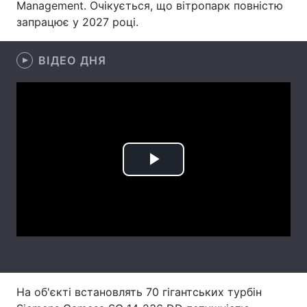
Management. Очікується, що вітропарк повністю
запрацює у 2027 році.
Лонгріди
ВІДЕО ДНЯ
Відео з Youtube
Статті
Інтерв'ю
Думки
Архів
Вакансії
Контакти
Play
Послуги
Video
На об'єкті встановлять 70 гігантських турбін