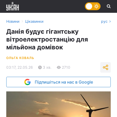
›
Новини
Цікавинки
рус
Данія будує гігантську
вітроелектростанцію для
мільйона домівок
ОЛЬГА КОВАЛЬ
03:17, 22.05.26
3 хв.
2710
Підпишіться на нас в Google