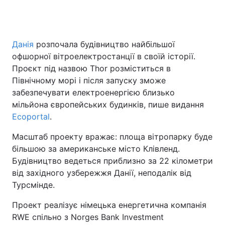
Головна
Війна
Данія
розпочала будівництво найбільшої
офшорної вітроелектростанції в своїй історії.
Україна
Політика
Проєкт під назвою Thor розміститься в
Північному морі і після запуску зможе
Економіка
Світ
забезпечувати електроенергією близько
мільйона європейських будинків, пише видання
Спорт
Наука
Ecoportal
.
Техно і зв'язок
Лайт
Масштаб проекту вражає: площа вітропарку буде
більшою за американське місто Клівленд.
Зброя
Інциденти
Будівництво ведеться приблизно за 22 кілометри
від західного узбережжя Данії, неподалік від
Здоров'я
Туризм
Турсмінде.
Цікавинки
Погода
Проект реалізує німецька енергетична компанія
RWE спільно з Norges Bank Investment
Екологія
Регіони