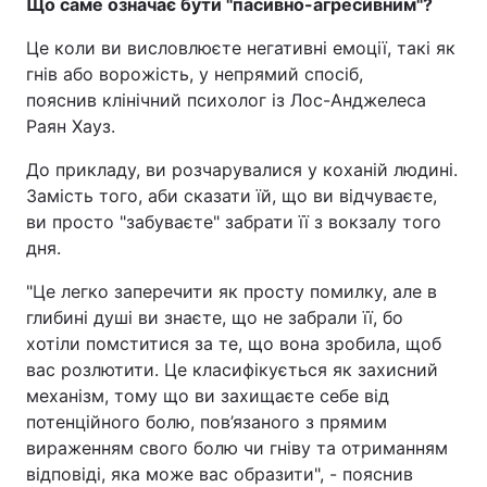
Що саме означає бути "пасивно-агресивним"?
Це коли ви висловлюєте негативні емоції, такі як
гнів або ворожість, у непрямий спосіб,
пояснив клінічний психолог із Лос-Анджелеса
Раян Хауз.
До прикладу, ви розчарувалися у коханій людині.
Замість того, аби сказати їй, що ви відчуваєте,
ви просто "забуваєте" забрати її з вокзалу того
дня.
"Це легко заперечити як просту помилку, але в
глибині душі ви знаєте, що не забрали її, бо
хотіли помститися за те, що вона зробила, щоб
вас розлютити. Це класифікується як захисний
механізм, тому що ви захищаєте себе від
потенційного болю, пов’язаного з прямим
вираженням свого болю чи гніву та отриманням
відповіді, яка може вас образити", - пояснив