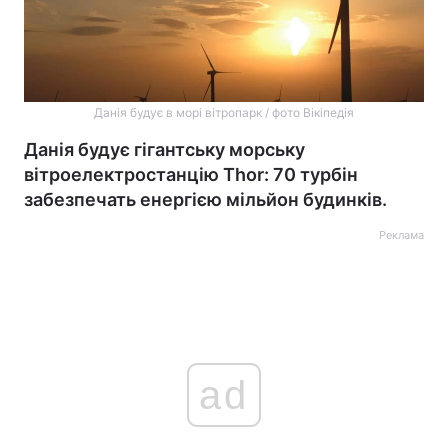
Данія будує в морі вітропарк / фото Вікіпедія
Данія будує гігантську морську
вітроелектростанцію Thor: 70 турбін
забезпечать енергією мільйон будинків.
Реклама
ad