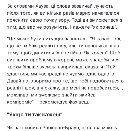
За словами Хауза, ці слова зазвичай лунають
після того, як ви кілька разів марно намагалися
пояснити свою точку зору. Тоді ви змирюєтеся з
тим, що вас не розуміють, і кажете "як хочеш".
"Це може бути ситуація на кшталт: "Я казав тобі,
що не люблю реаліті-шоу, але ти наполягаєш на
тому, щоб дивитися їх постійно. Як хочеш". Щоб
вирішити проблему в корені, може знадобитися
трохи більше зусиль, наприклад, сказати: "Гей,
здається, ми насправді не чуємо одне одного.
Давай поговоримо про те, що тобі подобається в
реаліті-шоу, а я скажу, що мені не подобається, і,
можливо, ми зможемо знайти якийсь
компроміс", - рекомендує фахівець.
"Якщо ти так кажеш"
Як наголосила Робінсон-Браун, ці слова мають