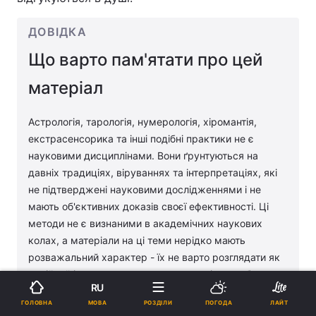
ДОВІДКА
Що варто пам'ятати про цей
матеріал
Астрологія, тарологія, нумерологія, хіромантія,
екстрасенсорика та інші подібні практики не є
науковими дисциплінами. Вони ґрунтуються на
давніх традиціях, віруваннях та інтерпретаціях, які
не підтверджені науковими дослідженнями і не
мають об'єктивних доказів своєї ефективності. Ці
методи не є визнаними в академічних наукових
колах, а матеріали на ці теми нерідко мають
розважальний характер - їх не варто розглядати як
надійний інструмент для ухвалення рішень або
RU
складання планів. Під час вирішення питань,
МОВА
ГОЛОВНА
РОЗДІЛИ
ПОГОДА
ЛАЙТ
пов'язаних із психологією або здоров'ям, завжди