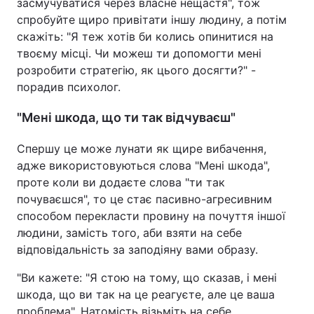
засмучуватися через власне нещастя", тож
спробуйте щиро привітати іншу людину, а потім
скажіть: "Я теж хотів би колись опинитися на
твоєму місці. Чи можеш ти допомогти мені
розробити стратегію, як цього досягти?" -
порадив психолог.
"Мені шкода, що ти так відчуваєш"
Спершу це може лунати як щире вибачення,
адже використовуються слова "Мені шкода",
проте коли ви додаєте слова "ти так
почуваєшся", то це стає пасивно-агресивним
способом перекласти провину на почуття іншої
людини, замість того, аби взяти на себе
відповідальність за заподіяну вами образу.
"Ви кажете: "Я стою на тому, що сказав, і мені
шкода, що ви так на це реагуєте, але це ваша
проблема". Натомість візьміть на себе