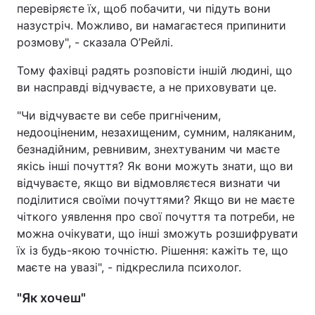
перевіряєте їх, щоб побачити, чи підуть вони
назустріч. Можливо, ви намагаєтеся припинити
розмову", - сказала О’Рейлі.
Тому фахівці радять розповісти іншій людині, що
ви насправді відчуваєте, а не приховувати це.
"Чи відчуваєте ви себе пригніченим,
недооціненим, незахищеним, сумним, наляканим,
безнадійним, ревнивим, знехтуваним чи маєте
якісь інші почуття? Як вони можуть знати, що ви
відчуваєте, якщо ви відмовляєтеся визнати чи
поділитися своїми почуттями? Якщо ви не маєте
чіткого уявлення про свої почуття та потреби, не
можна очікувати, що інші зможуть розшифрувати
їх із будь-якою точністю. Рішення: кажіть те, що
маєте на увазі", - підкреслила психолог.
"Як хочеш"