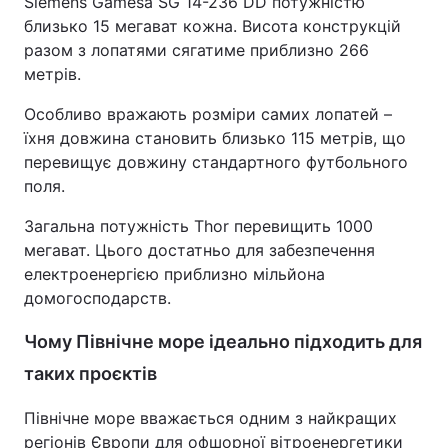
Siemens Gamesa SG 14-236 DD потужністю
близько 15 мегават кожна. Висота конструкцій
Тема оформлення
разом з лопатями сягатиме приблизно 266
метрів.
Особливо вражають розміри самих лопатей –
їхня довжина становить близько 115 метрів, що
перевищує довжину стандартного футбольного
поля.
Загальна потужність Thor перевищить 1000
мегават. Цього достатньо для забезпечення
електроенергією приблизно мільйона
домогосподарств.
Чому Північне море ідеально підходить для
таких проєктів
Північне море вважається одним з найкращих
регіонів Європи для офшорної вітроенергетики