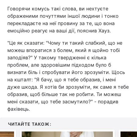
Говорячи комусь такі слова, ви нехтуєте
ображеними почуттями іншої людини і тонко
перекладаєте на неї провину за те, що вона
емоційно реагує на ваші дії, пояснив Хауз.
"Це як сказати: "Чому ти такий слабкий, що не
можеш впоратися з болем, який я щойно тобі
заподіяв?" У такому твердженні є кілька
проблем, але здоровішим підходом було б
визнати біль і спробувати його зрозуміти. Щось
на кшталт: "Я бачу, що я тебе образив, і мені
дуже шкода. Я хотів би зрозуміти, як саме я тебе
образив, щоб більше так не робити. Ти можеш
мені сказати, що тебе засмутило?" - порадив
фахівець.
ЧИТАЙТЕ ТАКОЖ: