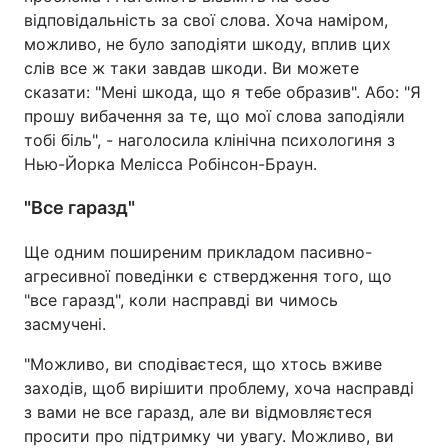
відповідальність за свої слова. Хоча наміром,
можливо, не було заподіяти шкоду, вплив цих
слів все ж таки завдав шкоди. Ви можете
сказати: "Мені шкода, що я тебе образив". Або: "Я
прошу вибачення за те, що мої слова заподіяли
тобі біль", - наголосила клінічна психологиня з
Нью-Йорка Мелісса Робінсон-Браун.
"Все гаразд"
Ще одним поширеним прикладом пасивно-
агресивної поведінки є ствердження того, що
"все гаразд", коли насправді ви чимось
засмучені.
"Можливо, ви сподіваєтеся, що хтось вживе
заходів, щоб вирішити проблему, хоча насправді
з вами не все гаразд, але ви відмовляєтеся
просити про підтримку чи увагу. Можливо, ви