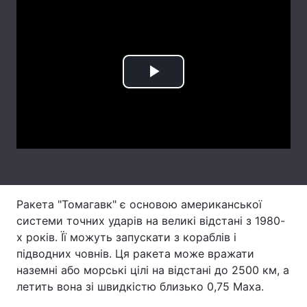
Лонгріди
Відео з Youtube
Статті
Play
Інтерв'ю
Думки
Video
Архів
Вакансії
Контакти
Послуги
Ракета "Томагавк" є основою американської
системи точних ударів на великі відстані з 1980-
х років. Її можуть запускати з кораблів і
підводних човнів. Ця ракета може вражати
наземні або морські цілі на відстані до 2500 км, а
летить вона зі швидкістю близько 0,75 Маха.