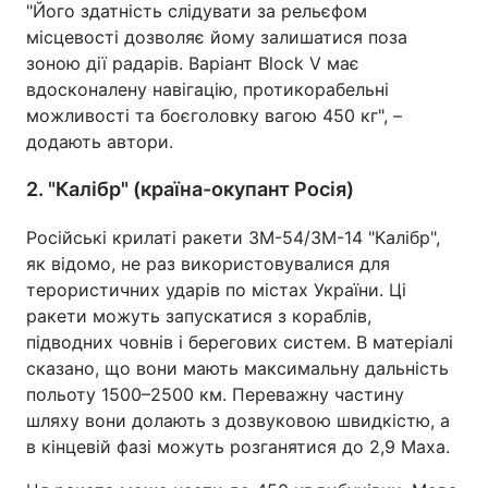
"Його здатність слідувати за рельєфом
місцевості дозволяє йому залишатися поза
Тема оформлення
зоною дії радарів. Варіант Block V має
вдосконалену навігацію, протикорабельні
можливості та боєголовку вагою 450 кг", –
додають автори.
2. "Калібр" (країна-окупант Росія)
Російські крилаті ракети 3М-54/3М-14 "Калібр",
як відомо, не раз використовувалися для
терористичних ударів по містах України. Ці
ракети можуть запускатися з кораблів,
підводних човнів і берегових систем. В матеріалі
сказано, що вони мають максимальну дальність
польоту 1500–2500 км. Переважну частину
шляху вони долають з дозвуковою швидкістю, а
в кінцевій фазі можуть розганятися до 2,9 Маха.