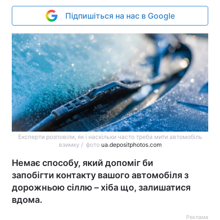
Підпишіться на нас в Google
Експерти розповіли, як і наскільки часто треба мити автомобіль
взимку / фото
ua.depositphotos.com
Немає способу, який допоміг би
запобігти контакту вашого автомобіля з
дорожньою сіллю – хіба що, залишатися
вдома.
Реклама