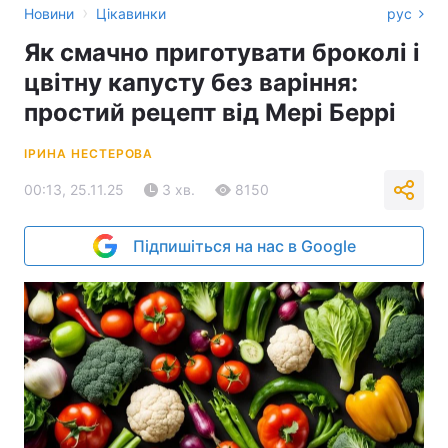
›
Новини
Цікавинки
рус
Як смачно приготувати броколі і
цвітну капусту без варіння:
простий рецепт від Мері Беррі
ІРИНА НЕСТЕРОВА
00:13, 25.11.25
3 хв.
8150
Підпишіться на нас в Google