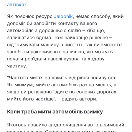
автівках
.
Як пояснює ресурс
Jalopnik
, немає способу, який
допоміг би запобігти контакту вашого
автомобіля з дорожньою сіллю – хіба що,
залишатися вдома. Тож найкраще рішення –
підтримувати машину в чистоті. Так ви зможете
запобігти накопиченню залишків, які можуть
почати роз'їдати панелі кузова та ходову
частину.
"Частота миття залежить від рівня впливу солі.
Як мінімум, мийте автомобіль раз на місяць, а
якщо ви регулярно їздите по солоних дорогах,
мийте його частіше", – радять автори.
Коли треба мити автомобіль взимку
Якогось правила щодо очищення авто в зимовий
період не існує. Справа лише в тому, як часто