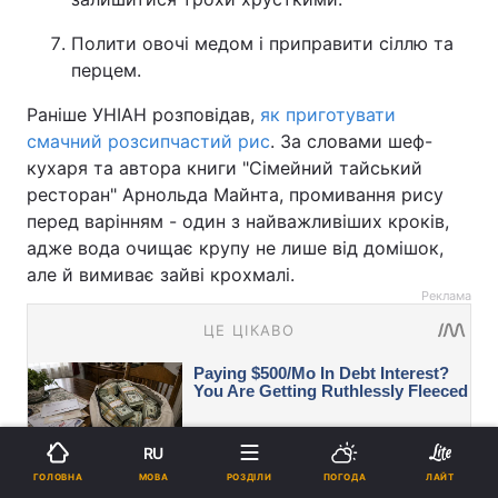
Полити овочі медом і приправити сіллю та
перцем.
Раніше УНІАН розповідав,
як приготувати
смачний розсипчастий рис
. За словами шеф-
кухаря та автора книги "Сімейний тайський
ресторан" Арнольда Майнта, промивання рису
перед варінням - один з найважливіших кроків,
адже вода очищає крупу не лише від домішок,
але й вимиває зайві крохмалі.
Реклама
RU
МОВА
ГОЛОВНА
РОЗДІЛИ
ПОГОДА
ЛАЙТ