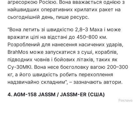
агресоркою Росією. Вона вважається однією з
найшвидших оперативних крилатих ракет на
сьогоднішній день, пише ресурс.
"Вона летить зі швидкістю 2,8–3 Маха і може
вражати цілі на відстані до 450–800 км.
Розроблений для нанесення насичених ударів,
BrahMos може запускатися з суші, кораблів,
підводних човнів і бойових літаків, таких як
Су-30МКІ. Вона несе боєголовку вагою 200–300
кг, а його швидкість робить перехоплення
надзвичайно складним", – зазначають автори.
4. AGM-158 JASSM / JASSM-ER (США)
Реклама