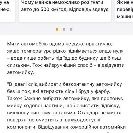
у на
Чому майже неможливо розігнати
Як не 
 нею,
авто до 500 км/год: відповідь здивує
переві
машині
Мити автомобіль вдома не дуже практично,
якщо температура рідко піднімається вище нуля
– вода лише робить під'їзд до будинку ще більш
слизьким. Тож найзручніший спосіб – відвідувати
автомийку.
"В ідеалі слід вибирати безконтактну автомийку
без щіток, які втирають сіль і бруд у фарбу.
Також бажано вибрати автомийку, яка пропонує
мийку ходової частини, щоб очистити підвіску,
вихлопну систему та гальма. Стандартне миття
поверхні не очистить ці важкодоступні
компоненти. Відвідування комерційної автомийки