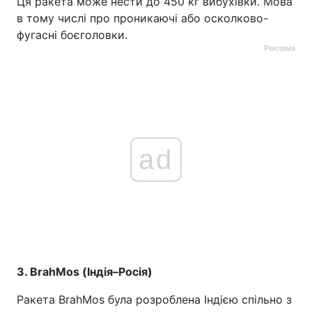
Ця ракета може нести до 450 кг вибухівки. Мова
в тому числі про проникаючі або осколково-
фугасні боєголовки.
Реклама
ad
3. BrahMos (Індія–Росія)
Ракета BrahMos була розроблена Індією спільно з