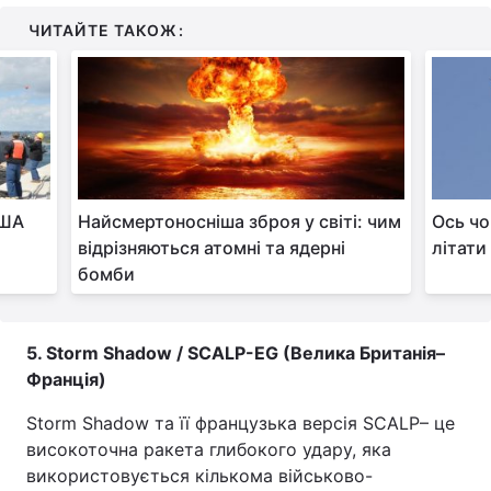
ЧИТАЙТЕ ТАКОЖ:
США
Найсмертоносніша зброя у світі: чим
Ось чо
а
відрізняються атомні та ядерні
літати
бомби
5. Storm Shadow / SCALP-EG (Велика Британія–
Франція)
Storm Shadow та її французька версія SCALP– це
високоточна ракета глибокого удару, яка
використовується кількома військово-