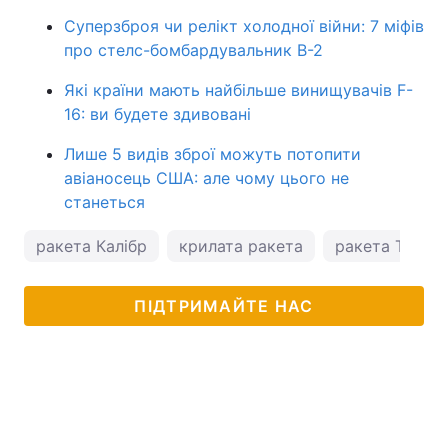
Суперзброя чи релікт холодної війни: 7 міфів
про стелс-бомбардувальник B-2
Які країни мають найбільше винищувачів F-
16: ви будете здивовані
Лише 5 видів зброї можуть потопити
авіаносець США: але чому цього не
станеться
ракета Калібр
крилата ракета
ракета Toma
ПІДТРИМАЙТЕ НАС