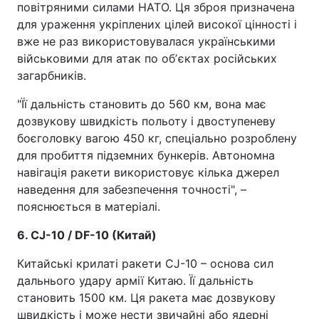
повітряними силами НАТО. Ця зброя призначена
для ураження укріплених цілей високої цінності і
вже не раз використовувалася українськими
військовими для атак по обʼєктах російських
загарбників.
"Її дальність становить до 560 км, вона має
дозвукову швидкість польоту і двоступеневу
боєголовку вагою 450 кг, спеціально розроблену
для пробиття підземних бункерів. Автономна
навігація ракети використовує кілька джерел
наведення для забезпечення точності", –
пояснюється в матеріалі.
6. CJ-10 / DF-10 (Китай)
Китайські крилаті ракети CJ-10 – основа сил
дальнього удару армії Китаю. Її дальність
становить 1500 км. Ця ракета має дозвукову
швидкість і може нести звичайні або ядерні