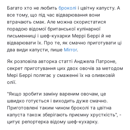
Багато хто не любить
броколі
і цвітну капусту. А
все тому, що під час відварювання вони
втрачають смак. Але можна скористатися
порадою відомої британської кулінарної
письменниці і шеф-кухарки Меррі Беррі й не
відварювати їх. Про те, як смачно приготувати ці
два види капусти, пише
Mirror
.
Як розповіла авторка статті Анджела Патроне,
секрет приготування цих двох овочів за методом
Мері Беррі полягає у смаженні їх на оливковій
олії.
"Якщо зробити заміну вареним овочам, це
швидко готується і виходить дуже смачно.
Приготовлені таким чином броколі та цвітна
капуста також зберігають приємну хрусткість", -
цитує репортерка відому шеф-кухарку.