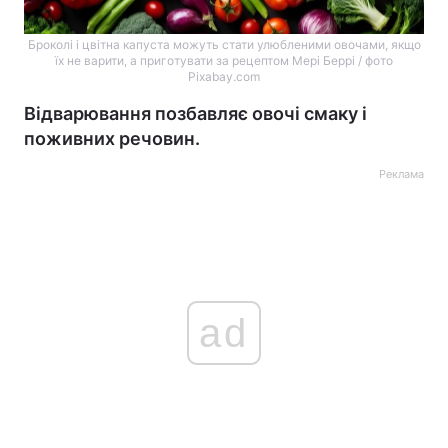
Броколі і цвітна капуста можуть стати улюбленими овочами, якщо
їх не варити, а приготувати за рецептом Мері Беррі / фото
Pixabay.com
Відварювання позбавляє овочі смаку і
поживних речовин.
Реклама
ad