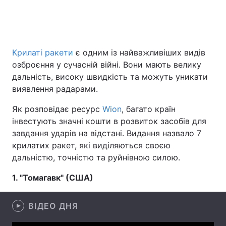
Головна
Війна
Крилаті ракети
є одним із найважливіших видів
озброєння у сучасній війні. Вони мають велику
Україна
Політика
дальність, високу швидкість та можуть уникати
Економіка
Світ
виявлення радарами.
Як розповідає ресурс
Wion
, багато країн
Спорт
Наука
інвестують значні кошти в розвиток засобів для
Техно і зв'язок
Лайт
завдання ударів на відстані. Видання назвало 7
крилатих ракет, які виділяються своєю
Зброя
Інциденти
дальністю, точністю та руйнівною силою.
Здоров'я
Туризм
1. "Томагавк" (США)
Цікавинки
Погода
ВІДЕО ДНЯ
Екологія
Регіони