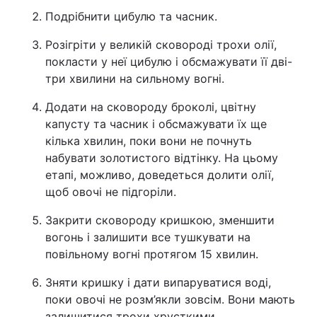
Подрібнити цибулю та часник.
Розігріти у великій сковороді трохи олії,
покласти у неї цибулю і обсмажувати її дві-
три хвилини на сильному вогні.
Додати на сковороду броколі, цвітну
капусту та часник і обсмажувати їх ще
кілька хвилин, поки вони не почнуть
набувати золотистого відтінку. На цьому
етапі, можливо, доведеться долити олії,
щоб овочі не підгоріли.
Закрити сковороду кришкою, зменшити
вогонь і залишити все тушкувати на
повільному вогні протягом 15 хвилин.
Зняти кришку і дати випаруватися воді,
поки овочі не розм’якли зовсім. Вони мають
залишитися трохи хрусткими.