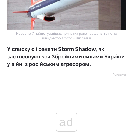
Названо 7 найпотужніших крилатих ракет за дальністю та
швидкістю / фото - Вікіпедія
У списку є і ракети Storm Shadow, які
застосовуються Збройними силами України
у війні з російським агресором.
Реклама
ad