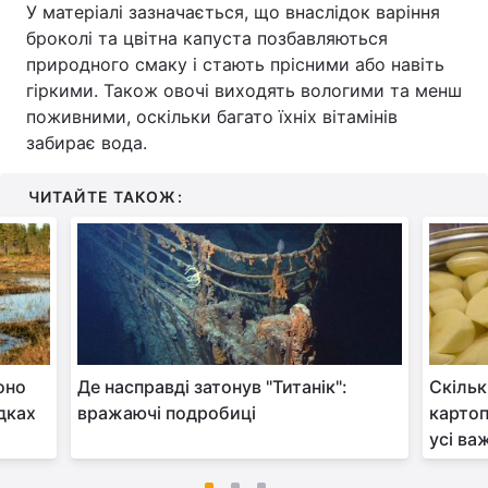
У матеріалі зазначається, що внаслідок варіння
броколі та цвітна капуста позбавляються
природного смаку і стають прісними або навіть
гіркими. Також овочі виходять вологими та менш
поживними, оскільки багато їхніх вітамінів
забирає вода.
ЧИТАЙТЕ ТАКОЖ:
оно
Де насправді затонув "Титанік":
Скільк
дках
вражаючі подробиці
картоп
усі ва