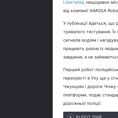
Libertatea
, нещодавно міс
від компанії AiMOGA Robo
У публікації йдеться, що
тривалого тестування. Їх
сигналів водіям і нагаду
працюють разом із людьм
завдання, а не займають
Перший робот-поліцейськи
перехресті в Уху ще у сі
Чжунцзян і дороги Чічжу-
платформи, подає станда
дорожньої поліції.
ВІДЕО ДНЯ