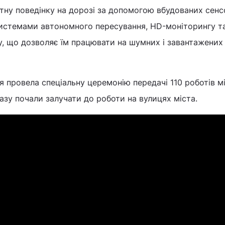
ну поведінку на дорозі за допомогою вбудованих сенсо
истемами автономного пересування, HD-моніторингу т
у, що дозволяє їм працювати на шумних і завантажених
я провела спеціальну церемонію передачі 110 роботів м
дразу почали залучати до роботи на вулицях міста.