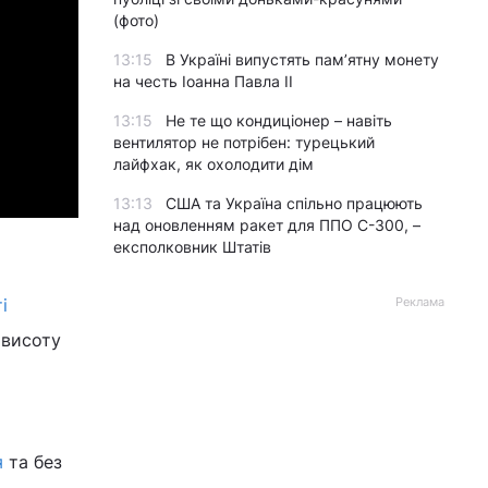
(фото)
13:15
В Україні випустять пам’ятну монету
на честь Іоанна Павла II
13:15
Не те що кондиціонер – навіть
вентилятор не потрібен: турецький
лайфхак, як охолодити дім
13:13
США та Україна спільно працюють
над оновленням ракет для ППО С-300, –
експолковник Штатів
і
Реклама
 висоту
я
та без