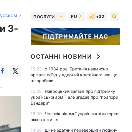
русском
RU
+32
ПОСЛУГИ
и 3-
ПІДТРИМАЙТЕ НАС
ОСТАННІ НОВИНИ
15:22
У 1984 році Британія навмисно
врізала поїзд у ядерний контейнер: навіщо
це зробили
.
15:08
Навроцький заявив про підтримку
української армії, але згадав про "прапори
Бандери"
15:00
Чоловік відомої української акторки
пішов з життя
14:56
ШІ не здатний перевершити людину і