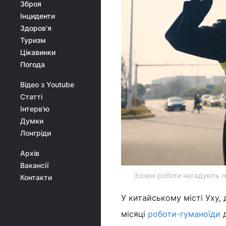
Зброя
Інциденти
Здоров'я
Туризм
Цікавинки
Погода
Відео з Youtube
Статті
Інтерв'ю
Думки
Лонгріди
Архів
Вакансії
Ззовні роботи нагадують л
Контакти
У китайському місті Уху,
місяці
роботи-гуманоїди
д