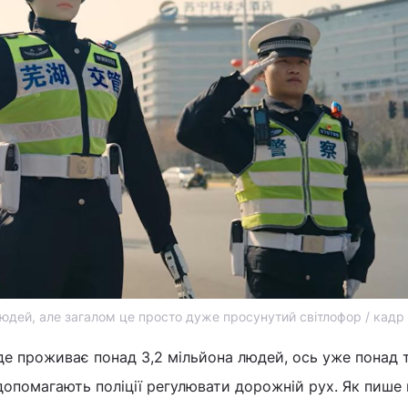
юдей, але загалом це просто дуже просунутий світлофор / кадр 
 де проживає понад 3,2 мільйона людей, ось уже понад 
опомагають поліції регулювати дорожній рух. Як пише