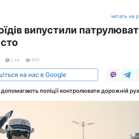
читать на 
оїдів випустили патрулюват
істо
6
2 хв.
905
іться на нас в Google
допомагають поліції контролювати дорожній рух