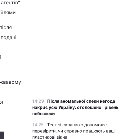
агентів"
білями.
після
 подачі
і
а жвавому
14:29
Після аномальної спеки негода
ої
накриє усю Україну: оголошено І рівень
небезпеки
14:25
Тест зі склянкою допоможе
перевірити, чи справно працюють ваші
пластикові вікна