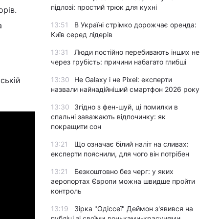
підлозі: простий трюк для кухні
рів.
а
13:51
В Україні стрімко дорожчає оренда:
Київ серед лідерів
13:31
Люди постійно перебивають інших не
через грубість: причини набагато глибші
іській
13:30
Не Galaxy і не Pixel: експерти
назвали найнадійніший смартфон 2026 року
13:30
Згідно з фен-шуй, ці помилки в
спальні заважають відпочинку: як
покращити сон
13:21
Що означає білий наліт на сливах:
експерти пояснили, для чого він потрібен
13:21
Безкоштовно без черг: у яких
аеропортах Європи можна швидше пройти
контроль
13:19
Зірка "Одіссеї" Деймон з'явився на
публіці зі своїми доньками-красунями