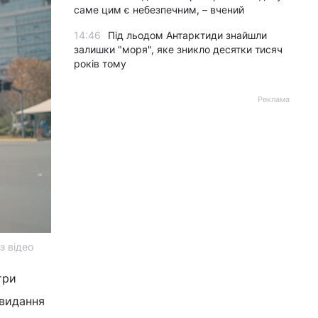
саме цим є небезпечним, – вчений
14:46
Під льодом Антарктиди знайшли
залишки "моря", яке зникло десятки тисяч
років тому
Реклама
з відео
три
 видання