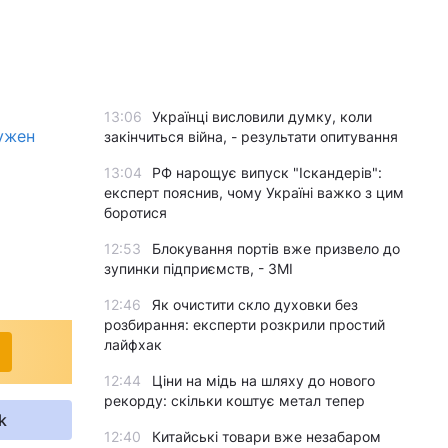
13:06
Українці висловили думку, коли
нужен
закінчиться війна, - результати опитування
13:04
РФ нарощує випуск "Іскандерів":
експерт пояснив, чому Україні важко з цим
боротися
12:53
Блокування портів вже призвело до
зупинки підприємств, - ЗМІ
12:46
Як очистити скло духовки без
розбирання: експерти розкрили простий
лайфхак
12:44
Ціни на мідь на шляху до нового
рекорду: скільки коштує метал тепер
k
12:40
Китайські товари вже незабаром