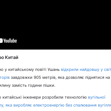
про Китай
но у китайському повіті Ушань
відкрили найдовшу у світ
торів
завдовжки 905 метрів, яка дозволяє піднятися на
илину замість години пішки.
о китайські інженери розробили технологію
вугільної
пу, яка виробляє електроенергію без спалювання вугілл