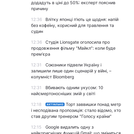
додадуть в ціні до 50%: експерт пояснив
причину
12:36
Влітку японці п'ють це щодня: напій
без кофеїну, корисний для травлення та
судин
12:36
Студія Lionsgate оголосила про
продовження фільму "Майкл": коли буде
прем'єра
12:31
Союзники підвели Україну і
залишили лише один сценарій у війні, –
колумніст Bloomberg
12:31
Вбивають одним укусом: 10
найсмертоносніших змій у світі
12:18
Торт заввишки понад метр
АКТУАЛЬНО
і несподівана пропозиція: стало відомо, хто
став другим тренером "Голосу країни"
12:15
Google видалить одну з
найкорисніших функцій Gmail: що зміниться