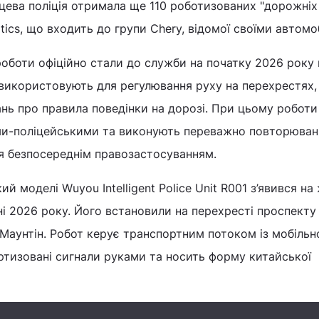
цева поліція отримала ще 110 роботизованих "дорожніх 
tics, що входить до групи Chery, відомої своїми автомо
 роботи офіційно стали до служби на початку 2026 року 
 використовують для регулювання руху на перехрестях,
вань про правила поведінки на дорозі. При цьому роботи
и-поліцейськими та виконують переважно повторюван
ся безпосереднім правозастосуванням.
й моделі Wuyou Intelligent Police Unit R001 з’явився н
чні 2026 року. Його встановили на перехресті проспекту
Маунтін. Робот керує транспортним потоком із мобільн
ртизовані сигнали руками та носить форму китайської