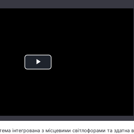
Play
Video
стема інтегрована з місцевими світлофорами та здатна 