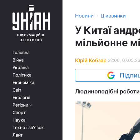
›
Новини
Цікавинки
У Китаї андр
ІНФОРМАЦІЙНЕ
мільйонне м
АГЕНТСТВО
Головна
Юрій Кобзар
Війна
22:00, 07.05.2
Україна
Підпиш
Політика
Економіка
Світ
Людиноподібні роботи 
Екологія
Регіони
Спорт
Наука
Техно і зв'язок
Лайт