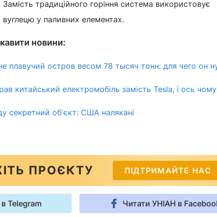
. Замість традиційного горіння система використовує
 вуглецю у паливних елементах.
кавити новини:
не плавучий остров весом 78 тысяч тонн: для чего он 
рав китайський електромобіль замість Tesla, і ось чому
ду секретний обʼєкт: США налякані
ІТЬ ПРОЄКТУ
ПІДТРИМАЙТЕ НАС
 в Telegram
Читати УНІАН в Faceboo