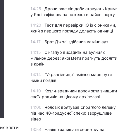
14:25
Дрони вже пів доби атакують Крим:
у Ялті зафіксована пожежа в районі порту
14:20
Тест для перевірки IQ із сірниками,
який з першого погляду долають одиниці
14:17
Брат Джолі здійснив камінг-аут
14:15
Сінгапур висадить на вулицях
мільйон дерев: якої мети прагнуть досягти
в країні
14:14
"Укрзалізниця" змінює маршрути
низки поїздів
14:10
Козли-зрадники допомогли знищити
своїх родичів на цілому архіпелазі
14:00
Чоловік врятував спраглого лелеку
під час 40-градусної спеки: зворушливе
відео
виявляти
13:54
Навіщо залишати серветку на