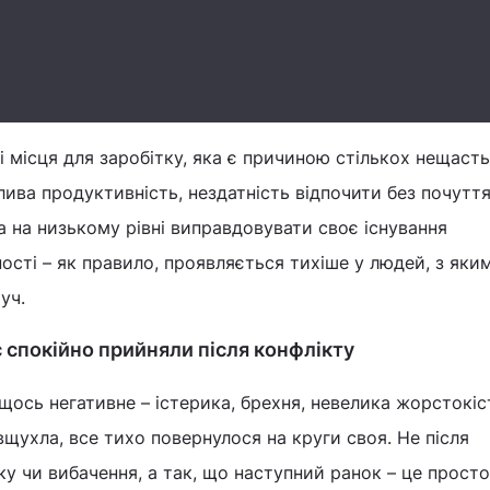
і місця для заробітку, яка є причиною стількох нещасть
лива продуктивність, нездатність відпочити без почутт
а на низькому рівні виправдовувати своє існування
ності – як правило, проявляється тихіше у людей, з яки
уч.
ас спокійно прийняли після конфлікту
щось негативне – істерика, брехня, невелика жорстокіст
 вщухла, все тихо повернулося на круги своя. Не після
у чи вибачення, а так, що наступний ранок – це просто