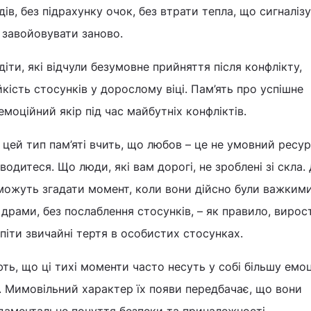
дів, без підрахунку очок, без втрати тепла, що сигналізу
 завойовувати заново.
 діти, які відчули безумовне прийняття після конфлікту,
кість стосунків у дорослому віці. Пам’ять про успішне
моційний якір під час майбутніх конфліктів.
 цей тип пам’яті вчить, що любов – це не умовний ресур
водитеся. Що люди, які вам дорогі, не зроблені зі скла.
можуть згадати момент, коли вони дійсно були важкими, 
 драми, без послаблення стосунків, – як правило, вирос
піти звичайні тертя в особистих стосунках.
ь, що ці тихі моменти часто несуть у собі більшу емо
ії. Мимовільний характер їх появи передбачає, що вони
даментальне почуття безпеки та приналежності.