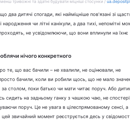
менш тривожні та здатні будувати міцніші стосунки /
ua.depositp
 що два дитячі спогади, які найміцніше пов'язані зі щаст
і народження чи літні канікули, а два тихі, непомітні мо
 проходять, не усвідомлюючи, що вони вплинули на їхнє
 роблячи нічого конкретного
о те, що вас бачили – не хвалили, не оцінювали, не
 просто бачили, коли ви робили щось, що не мало значе
за столом, поки батько чи мати читає поруч. Або дити
ось сидить на задньому ганку з чашкою чаю, не спостер
уваючи поруч. Це не увага в цілеспрямованому сенсі, а 
в цей звичайний момент реєструється десь у свідомості