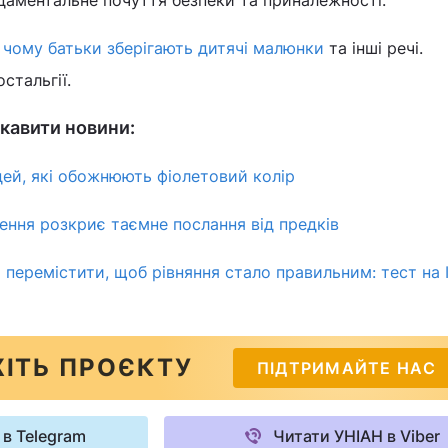
,
чому батьки зберігають дитячі малюнки
та інші речі.
стальгії.
кавити новини:
дей, які обожнюють фіолетовий колір
ння розкриє таємне послання від предків
 перемістити, щоб рівняння стало правильним: тест на I
ІТЬ ПРОЄКТУ
ПІДТРИМАЙТЕ НАС
 в Telegram
Читати УНІАН в Viber