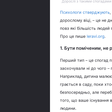
Дорослі з такими спогадами 
Психологи стверджують
,
дорослому віці, – це не дн
повз які більшість людей
Про це пише
leravi.org
.
1. Бути поміченим, не
Перший тип – це спогад пр
заохочували ні до чого –
Наприклад, дитина малює 
грається в саду, поки хт
безпосередньо, але переб
того, що ваше існування 
людини.