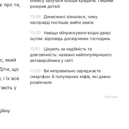
бізнесу залучати більше кредитів: Пишний
є про те,
розкрив деталі
13:06
Денисенко зізналася, чому
насправді поспішає вийти заміж
13:00
Навіщо обприскувати вхідні двері
оцтом: відповідь досвідчених господинь
12:51
Цінують за надійність та
довговічність: названо найпопулярнішого
с, який
автовиробника у світі
 Діти, що
12:50
Ви неправильно заряджаєте
смартфон: 6 популярних міфів, які давно
і їх все
розвінчали
тають у
Реклама
ційну