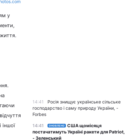
hotos.com
ям у
менти,
 життя.
ння.
на
14:41
Росія знищує українське сільське
ігаючи
господарство і саму природу України, -
Forbes
відчуття
 іншої
14:41
США щомісяця
ОНОВЛЕНО
постачатимуть Україні ракети для Patriot,
- Зеленський