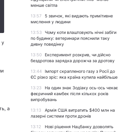
менше світла
13:57
5 звичок, які видають примітивне
мислення у людини
13:53
Чому коти влаштовують нічні забіги
по будинку: ветеринари пояснили таку
 у
дивну поведінку
я
13:50
Експеримент розкрив, чи дійсно
бездротова зарядка дорожча за дротову
ми
13:44
Імпорт скрапленого газу з Росії до
ЄС різко зріс: яка країна купила найбільше
13:23
На один знак Зодіаку ось-ось чекає
феєричний камбек після кількох років
випробувань
ь, а
13:13
Армія США витратить $400 млн на
лазерні системи проти дронів
13:12
Нові рішення Нацбанку дозволять