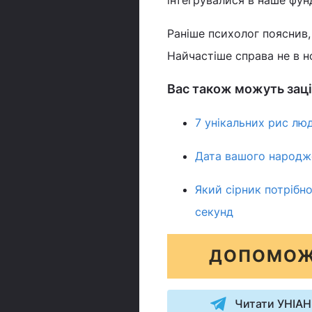
Раніше психолог пояснив
Найчастіше справа не в но
Вас також можуть заці
7 унікальних рис лю
Дата вашого народже
Який сірник потрібно
секунд
ДОПОМОЖ
Читати УНІАН