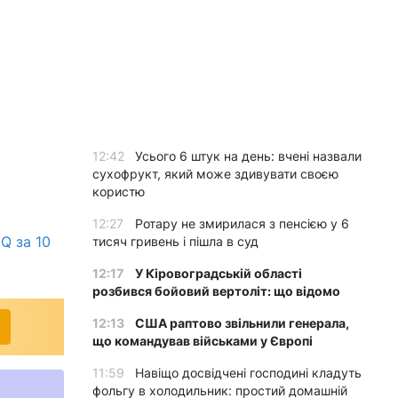
12:42
Усього 6 штук на день: вчені назвали
сухофрукт, який може здивувати своєю
користю
12:27
Ротару не змирилася з пенсією у 6
Q за 10
тисяч гривень і пішла в суд
12:17
У Кіровоградській області
розбився бойовий вертоліт: що відомо
12:13
США раптово звільнили генерала,
що командував військами у Європі
11:59
Навіщо досвідчені господині кладуть
фольгу в холодильник: простий домашній