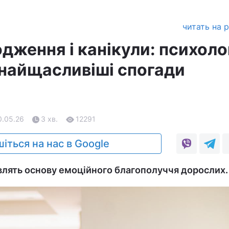
читать на 
дження і канікули: психоло
 найщасливіші спогади
0.05.26
3 хв.
12291
іться на нас в Google
влять основу емоційного благополуччя дорослих.