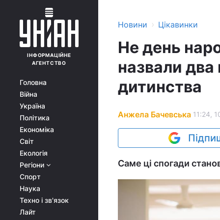
›
Новини
Цікавинки
Не день наро
ІНФОРМАЦІЙНЕ
назвали два
АГЕНТСТВО
дитинства
Головна
Війна
Україна
Анжела Бачевська
11:24, 1
Політика
Економіка
Підпиш
Світ
Екологія
Саме ці спогади стано
Регіони
Спорт
Наука
Техно і зв'язок
Лайт