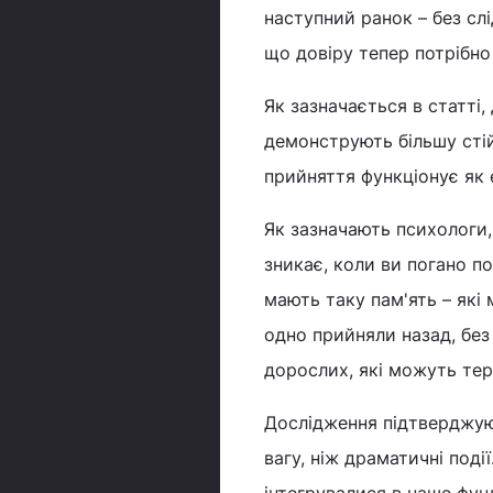
наступний ранок – без слі
що довіру тепер потрібно
Як зазначається в статті,
демонструють більшу стій
прийняття функціонує як е
Як зазначають психологи,
зникає, коли ви погано по
мають таку пам'ять – які 
одно прийняли назад, без
дорослих, які можуть тер
Дослідження підтверджуют
вагу, ніж драматичні под
інтегрувалися в наше фун