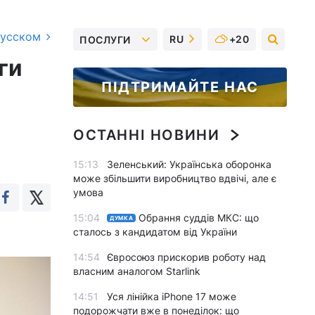
русском
RU
+20
ПОСЛУГИ
ги
ПІДТРИМАЙТЕ НАС
ОСТАННІ НОВИНИ
15:13
Зеленський: Українська оборонка
може збільшити виробництво вдвічі, але є
умова
15:04
Обрання суддів МКС: що
ДУМКА
сталось з кандидатом від України
14:54
Євросоюз прискорив роботу над
власним аналогом Starlink
14:51
Уся лінійка iPhone 17 може
подорожчати вже в понеділок: що