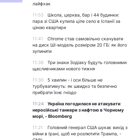
лайфхак
11:55
Школа, церква, бар і 44 будинки:
пара зі США купила ціле село в Іспанії за
ціною квартири
11:41
Chrome став самовільно скачувати
на диск ШІ-модель розміром 20 ГБ: як його
зупинити
11:36
Три знаки Зодіаку будуть головними
щасливчиками нового тижня
11:30
5 хвилин - і оси більше не
турбуватимуть: як швидко та безпечно
прибрати їхнє гніздо
11:24
Україна погодилася не атакувати
неросійські танкери з нафтою в Чорному
морі, - Bloomberg
11:21
Головний генерал США шукає вихід з
війни в Ірані, щоб не розлютити Трампа, -
CNN